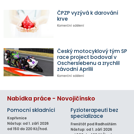
ČPZP vyzývá k darování
krve
Komerční sdělení
Český motocyklový tým SP
race project bodoval v
Oscherslebenu a zrychlil
závodní Aprilii
Komerční sdělení
Nabídka práce - Novojičínsko
Pomocní skladníci
Fyzioterapeuti bez
specializace
Kopřivnice
Nástup: od 1. září 2026
Frenštát pod Radhoštěm
od 150 do 220 Kč/hod.
Nástup: od 1. září 2026