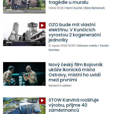
tragédie u muralu
Včera
10:24
|
Horní Suchá
|
Bára Kelnerová
OZO bude mít vlastní
02:44
elektřinu. V Kunčicích
vyrostou 2 kogenerační
jednotky
6. srpna 2026
10:06
|
Ostrava-město
|
Tomáš
Kořistka
Nový český film Bojovník
ukáže ikonická místa
Ostravy, místní ho uvidí
mezi prvními
Komerční sdělení
STOW Karviná rozšiřuje
05:00
výrobu, přijme 40
zaměstnanců