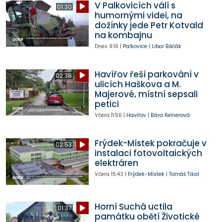
V Palkovicích válí s
01:30
humornými videi, na
dožínky jede Petr Kotvald
na kombajnu
Dnes
9:16
|
Palkovice
|
Libor Běčák
Havířov řeší parkování v
02:38
ulicích Haškova a M.
Majerové, místní sepsali
petici
Včera
11:56
|
Havířov
|
Bára Kelnerová
Frýdek-Místek pokračuje v
02:53
instalaci fotovoltaických
elektráren
Včera
15:43
|
Frýdek-Místek
|
Tomáš Tikal
Horní Suchá uctila
01:37
památku obětí Životické