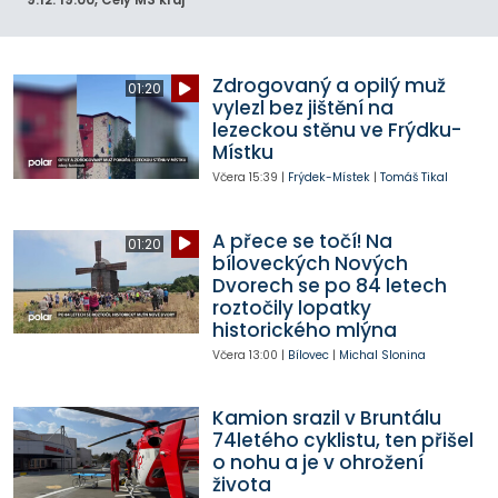
Zdrogovaný a opilý muž
01:20
vylezl bez jištění na
lezeckou stěnu ve Frýdku-
Místku
Včera
15:39
|
Frýdek-Místek
|
Tomáš Tikal
A přece se točí! Na
01:20
bíloveckých Nových
Dvorech se po 84 letech
roztočily lopatky
historického mlýna
Včera
13:00
|
Bílovec
|
Michal Slonina
Kamion srazil v Bruntálu
74letého cyklistu, ten přišel
o nohu a je v ohrožení
života