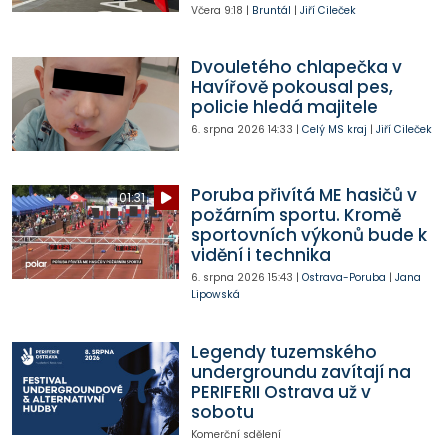
Včera
9:18
|
Bruntál
|
Jiří Cileček
Dvouletého chlapečka v
Havířově pokousal pes,
policie hledá majitele
6. srpna 2026
14:33
|
Celý MS kraj
|
Jiří Cileček
Poruba přivítá ME hasičů v
01:31
požárním sportu. Kromě
sportovních výkonů bude k
vidění i technika
6. srpna 2026
15:43
|
Ostrava-Poruba
|
Jana
Lipowská
Legendy tuzemského
undergroundu zavítají na
PERIFERII Ostrava už v
sobotu
Komerční sdělení