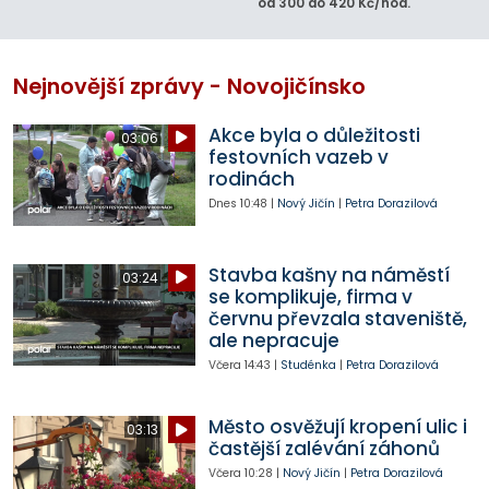
od 300 do 420 Kč/hod.
Nejnovější zprávy - Novojičínsko
Akce byla o důležitosti
03:06
festovních vazeb v
rodinách
Dnes
10:48
|
Nový Jičín
|
Petra Dorazilová
Stavba kašny na náměstí
03:24
se komplikuje, firma v
červnu převzala staveniště,
ale nepracuje
Včera
14:43
|
Studénka
|
Petra Dorazilová
Město osvěžují kropení ulic i
03:13
častější zalévání záhonů
Včera
10:28
|
Nový Jičín
|
Petra Dorazilová