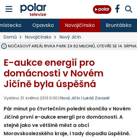
místecko
Opavsko
Novojičínsko
Bruntálsko
Domů
Novojičínsko
Nový Jičín
VOLNOČASOVÝ AREÁL RIVKA PARK ZA 62 MILIONŮ, OTEVŘE SE 14. SRPNA
NA SLEZSKÉ HARTĚ PŘIBYLO SINIC, VODA MÁ HORŠÍ KVALITU, HYGIENI
ÚOHS DAL ZÁTORU POKUTU 100 000 ZA CHYBY V ZAKÁZCE NA OBN
AREÁL LODIČEK V KARVINÉ SE PŘIPRAVUJE NA VELKOU REKONSTRUKC
KARVINÁ ZNÁ BUDOUCÍ PODOBU AREÁLU LODIČKY V PARKU BOŽEN
CYKLISTU (74) SRAZIL V BRUNTÁLU KAMION, JE V OHROŽENÍ ŽIVOTA,
POLICIE HLEDÁ PŘÍPADNÉ SVĚDKY, KTEŘÍ POMŮŽOU OBJASNIT PRŮ
RADNÍ OSTRAVY A POSLANKYNĚ A. HOFFMANNOVÁ ZA PIRÁTY PODA
NA POSTUP MINISTERSTVA ŽIVOTNÍHO PROSTŘEDÍ V KAUZE HALDY 
MUŽ V PŘÍBOŘE SE VÁŽNĚ ZRANIL PŘI PRÁCI S ROZBRUŠOVAČKOU, I
SLEZSKÁ OSTRAVA PŘIPRAVUJE PROJEKTOVOU DOKUMENTACI PRO 
PODEZŘELÝ BALÍČEK ZASTAVIL PROVOZ NA NÁDRAŽÍ VE F-M, ČEKÁ 
CHLAPEČKA (2) V HAVÍŘOVĚ POKOUSAL PES, POLICIE HLEDÁ MAJITEL
MS KRAJ VYBUDUJE ZA 40 MILIONŮ V JABLUNKOVĚ NOVÝ MOST PŘES O
FOTBALISTA LAURI LAINE SE VRACÍ Z BANÍKU OSTRAVA NA PŮL ROK
E-aukce energií pro
domácnosti v Novém
Jičíně byla úspěšná
Vydáno 31. května 2013 0:00 |
Nový Jičín
|
Lukáš Zavadil
Pár minut po čtvrtečním poledni skončila v Novém
Jičíně první e-aukce energií pro domácnosti. A
stejně jako ve většině měst a obcí
Moravskoslezského kraje, i tady dopadla úspěšně.