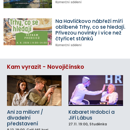
Komerční sdělení
Na Havlíčkovo nábřeží míří
oblíbené Trhy, co se hledají.
Přivezou novinky i více než
čtyřicet stánků
Komerční sdělení
Kam vyrazit - Novojičínsko
Ani za milion! /
Kabaret Hrdobci a
divadelní
Jiří Lábus
představení
27.11.
19:00
, Studénka
9.12.
19:00
, Celý MS kraj