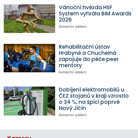
Vánoční hvězda HSF
System vyhrála BIM Awards
2026
Komerční sdělení
Rehabilitační ústav
Hrabyně a Chuchelná
zapojuje do péče peer
mentory
Komerční sdělení
Dobíjení elektromobilů u
ČEZ stojanů v kraji vzrostlo
o 34 %, na špici poprvé
Nový Jičín
Komerční sdělení