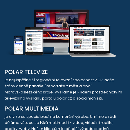
POLAR TELEVIZE
je nejúspěšnější regionální televizní společnost v ČR. Naše
štáby denně přinášejí reportáže z měst a obcí
Moravskoslezského kraje. Vysíláme je k lidem prostřednictvím
televizního vysílání, portálu polar.cz a sociálních sítí.
POLAR MULTIMEDIA
je divize se specializací na komerční výrobu. Umíme a rádi
děláme vše, co se týká multimedií - videa, virtuální realitu,
grafiky, weby. Našim klientům to přináší výhodu snadné