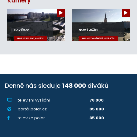
Kamery
HAVÍŘOV
NOVÝ JIČÍN
NÁMĚSTÍ REPUBLIKY, HAVÍŘOV
MASARYKOVO NÁMĚSTÍ, NOVÝ JIČÍN
Denně nás sleduje
148 000
diváků
televizní vysílání
78 000
portál polar.cz
35 000
televize.polar
35 000