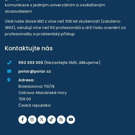
komunikace s jediným univerzálním a osvědčeným
dodavatelem.
Obě naše divize těží z více než 30ti let zkušeností (založeno
1993), sdružují více než 50 profesionálů a drží řadu ocenění za
profesionalitu a proklientský přístup.
Kontaktujte nás
552 303 303
(Nezasílejte SMS, děkujeme)
polar@polar.cz
Adresa:
Boleslavova 710/19
Ostrava-Mariánské Hory
709 00
Česká republika