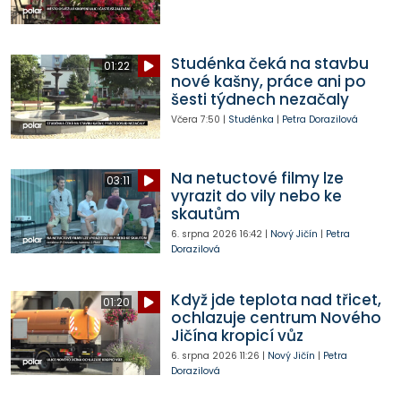
Studénka čeká na stavbu
01:22
nové kašny, práce ani po
šesti týdnech nezačaly
Včera
7:50
|
Studénka
|
Petra Dorazilová
Na netuctové filmy lze
03:11
vyrazit do vily nebo ke
skautům
6. srpna 2026
16:42
|
Nový Jičín
|
Petra
Dorazilová
Když jde teplota nad třicet,
01:20
ochlazuje centrum Nového
Jičína kropicí vůz
6. srpna 2026
11:26
|
Nový Jičín
|
Petra
Dorazilová