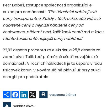
Petr Dobeš, zástupce společnosti organizující e-
aukce pro domácnosti:
"Tito účastníci nabízejí své
ceny transparentně. Každý z těch uchazečů vidí své
nabízené ceny a nejnižší nabízené ceny od
konkurence, přičemž neví, kolik konkurentů má a kdo z
těchto konkurentů nejlepší ceny nabídnul."
22,92 desetin procenta za elektřinu a 25,8 desetin za
zemní plyn. Tolik teď průměrně ušetří novojičínské
domácnosti. V ročních nákladech je to úspora v řádu
tisícovek korun. V Novém Jičíně plánují už brzy aukci
energii i pro podnikatele.
Sdílet
Facebook
LinkedIn
X
Vytisknout článek
Nahlásit chybu