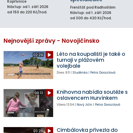
Kopřivnice
Nástup: od 1. září 2026
Frenštát pod Radhoštěm
od 150 do 220 Kč/hod.
Nástup: od 1. září 2026
od 300 do 420 Kč/hod.
Nejnovější zprávy - Novojičínsko
Léto na koupališti je také o
02:29
turnaji v plážovém
volejbale
Dnes
8:11
|
Studénka
|
Petra Dorazilová
Knihovna nabídla soutěže s
03:13
oslavencem Hurvínkem
Včera
13:54
|
Nový Jičín
|
Petra Dorazilová
Cimbálovka přivezla do
03:29