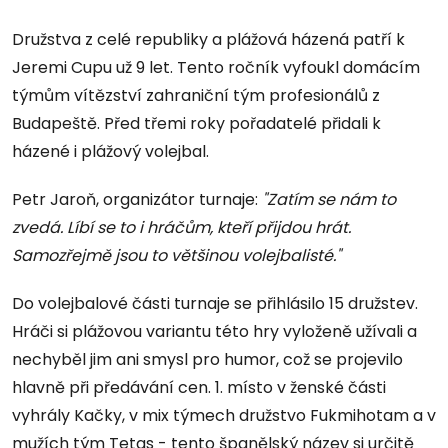
Družstva z celé republiky a plážová házená patří k
Jeremi Cupu už 9 let. Tento ročník vyfoukl domácím
týmům vítězství zahraniční tým profesionálů z
Budapeště. Před třemi roky pořadatelé přidali k
házené i plážový volejbal.
Petr Jaroň, organizátor turnaje:
"Zatím se nám to
zvedá. Líbí se to i hráčům, kteří přijdou hrát.
Samozřejmě jsou to většinou volejbalisté."
Do volejbalové části turnaje se přihlásilo 15 družstev.
Hráči si plážovou variantu této hry vyloženě užívali a
nechyběl jim ani smysl pro humor, což se projevilo
hlavně při předávání cen. 1. místo v ženské části
vyhrály Kačky, v mix týmech družstvo Fukmihotam a v
mužích tým Tetas - tento španělský název si určitě