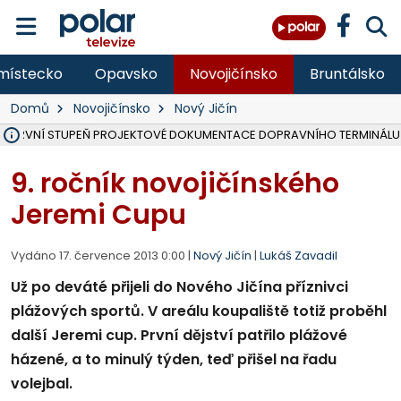
místecko
Opavsko
Novojičínsko
Bruntálsko
Domů
Novojičínsko
Nový Jičín
IL PRVNÍ STUPEŇ PROJEKTOVÉ DOKUMENTACE DOPRAVNÍHO TERMINÁLU
V KARVINÉ KANDIDUJE DO PODZIMNÍCH VOLEB 8 STRAN, HNUTÍ A KO
ŠEST JEDNOTEK HASIČŮ ZASAHOVALO U POŽÁRU STRNIŠTĚ VE VĚT
HOŘELO NA DVOU HEKTARECH A ZNIČENO BYLO 35 BALÍKŮ SLÁMY, I
KARVINÁ ZNÁ BUDOUCÍ PODOBU AREÁLU LODIČKY V PARKU BOŽEN
MORAVSKOSLEZŠTÍ POLICISTÉ ODHALILI MEZINÁRODNÍ GANG PODVO
LÁKALI LIDI NA ZISKY Z KRYPTOMĚN, INFO A VIDEO NA POLAR.CZ
MINISTESTVO ŽIVOTNÍHO PROSTŘEDÍ PŘEVZALO VYŠETŘOVÁNÍ KAU
A ROZHODLO, ŽE VINÍK ZA ŠKODY PO ZAVEZENÍ TUNAMI ODPADU NE
MUŽ V PŘÍBOŘE SE VÁŽNĚ ZRANIL PŘI PRÁCI S ROZBRUŠOVAČKOU, I
SLEZSKÁ OSTRAVA PŘIPRAVUJE PROJEKTOVOU DOKUMENTACI PRO 
FRÝDEK-MÍSTEK DOKONČIL STAVBU VOLNOČASOVÉHO AREÁLU NA RIVI
HNUTÍ ANO V HAVÍŘOVĚ NEZAŘADÍ HEJTMANA JOSEFA BĚLICU NA V
MS KRAJ VYBUDUJE ZA 40 MILIONŮ V JABLUNKOVĚ NOVÝ MOST PŘES O
FOTBALISTA LAURI LAINE SE VRACÍ Z BANÍKU OSTRAVA NA PŮL ROK
9. ročník novojičínského
Jeremi Cupu
Vydáno 17. července 2013 0:00 |
Nový Jičín
|
Lukáš Zavadil
Už po deváté přijeli do Nového Jičína příznivci
plážových sportů. V areálu koupaliště totiž proběhl
další Jeremi cup. První dějství patřilo plážové
házené, a to minulý týden, teď přišel na řadu
volejbal.