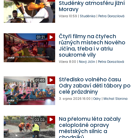
Studénky atmosféru jižní
Moravy
Včera
10:59
|
Studénka
|
Petra Dorazilová
Čtyři filmy na čtyřech
01:21
různých místech Nového
Jičína, třeba i v atriu
soukromé vily
Včera
8:00
|
Nový Jičín
|
Petra Dorazilová
Středisko volného času
01:46
Odry zabaví děti tábory po
celé prázdniny
3. srpna 2026
16:00
|
Odry
|
Michal Slonina
Na přelomu léta začaly
03:03
celoplošné opravy
městských silnic a
chodníků