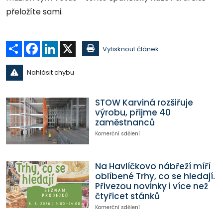
přeložíte sami.
Sdílet
Facebook
LinkedIn
X
Vytisknout článek
Nahlásit chybu
STOW Karviná rozšiřuje
výrobu, přijme 40
zaměstnanců
Komerční sdělení
Na Havlíčkovo nábřeží míří
oblíbené Trhy, co se hledají.
Přivezou novinky i více než
čtyřicet stánků
Komerční sdělení