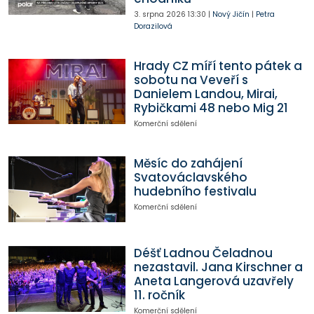
3. srpna 2026
13:30
|
Nový Jičín
|
Petra
Dorazilová
Hrady CZ míří tento pátek a
sobotu na Veveří s
Danielem Landou, Mirai,
Rybičkami 48 nebo Mig 21
Komerční sdělení
Měsíc do zahájení
Svatováclavského
hudebního festivalu
Komerční sdělení
Déšť Ladnou Čeladnou
nezastavil. Jana Kirschner a
Aneta Langerová uzavřely
11. ročník
Komerční sdělení