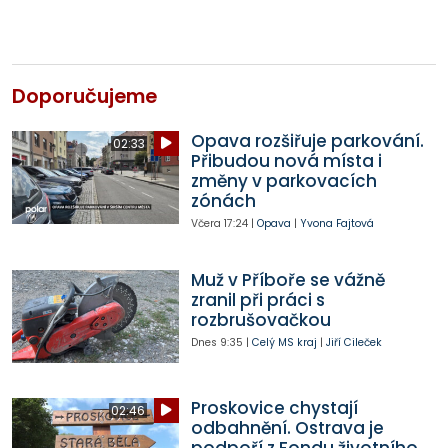
Doporučujeme
Opava rozšiřuje parkování.
02:33
Přibudou nová místa i
změny v parkovacích
zónách
Včera
17:24
|
Opava
|
Yvona Fajtová
Muž v Příboře se vážně
zranil při práci s
rozbrušovačkou
Dnes
9:35
|
Celý MS kraj
|
Jiří Cileček
Proskovice chystají
02:46
odbahnění. Ostrava je
podpoří z Fondu životního