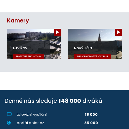
Kamery
HAVÍŘOV
NOVÝ JIČÍN
NÁMĚSTÍ REPUBLIKY, HAVÍŘOV
MASARYKOVO NÁMĚSTÍ, NOVÝ JIČÍN
Denně nás sleduje
148 000
diváků
televizní vysílání
78 000
portál polar.cz
35 000