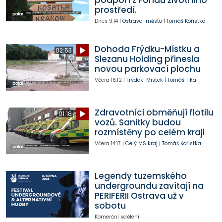
prostředí.
Dnes
9:14
|
Ostrava-město
|
Tomáš Kořistka
Dohoda Frýdku-Místku a
02:53
Slezanu Holding přinesla
novou parkovací plochu
Včera
16:12
|
Frýdek-Místek
|
Tomáš Tikal
Zdravotníci obměňují flotilu
01:18
vozů. Sanitky budou
rozmístěny po celém kraji
Včera
14:17
|
Celý MS kraj
|
Tomáš Kořistka
Legendy tuzemského
undergroundu zavítají na
PERIFERII Ostrava už v
sobotu
Komerční sdělení