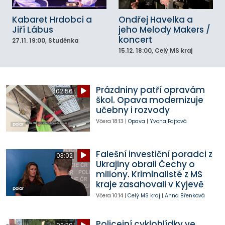
Kabaret Hrdobci a
Ondřej Havelka a
Jiří Lábus
jeho Melody Makers /
koncert
27.11.
19:00
, Studénka
15.12.
18:00
, Celý MS kraj
Prázdniny patří opravám
02:56
škol. Opava modernizuje
učebny i rozvody
Včera
18:13
|
Opava
|
Yvona Fajtová
Falešní investiční poradci z
03:02
Ukrajiny obrali Čechy o
miliony. Kriminalisté z MS
kraje zasahovali v Kyjevě
Včera
10:14
|
Celý MS kraj
|
Anna Břenková
Policejní cyklohlídky ve