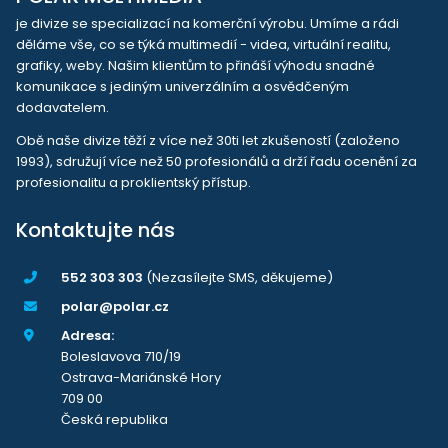
je divize se specializací na komerční výrobu. Umíme a rádi
děláme vše, co se týká multimedií - videa, virtuální realitu,
grafiky, weby. Našim klientům to přináší výhodu snadné
komunikace s jediným univerzálním a osvědčeným
dodavatelem.
Obě naše divize těží z více než 30ti let zkušeností (založeno
1993), sdružují více než 50 profesionálů a drží řadu ocenění za
profesionalitu a proklientský přístup.
Kontaktujte nás
552 303 303
(Nezasílejte SMS, děkujeme)
polar@polar.cz
Adresa:
Boleslavova 710/19
Ostrava-Mariánské Hory
709 00
Česká republika