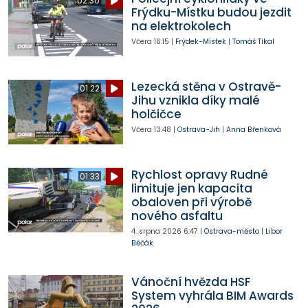
02:30
Frýdku-Místku budou jezdit
na elektrokolech
Včera
16:15
|
Frýdek-Místek
|
Tomáš Tikal
Lezecká stěna v Ostravě-
01:22
Jihu vznikla díky malé
holčičce
Včera
13:48
|
Ostrava-Jih
|
Anna Břenková
Rychlost opravy Rudné
01:33
limituje jen kapacita
obaloven při výrobě
nového asfaltu
4. srpna 2026
6:47
|
Ostrava-město
|
Libor
Běčák
Vánoční hvězda HSF
System vyhrála BIM Awards