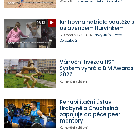
Včera
8:11
|
Studénka
|
Petra Dorazilová
Knihovna nabídla soutěže s
03:13
oslavencem Hurvínkem
5. srpna 2026
13:54
|
Nový Jičín
|
Petra
Dorazilová
Vánoční hvězda HSF
System vyhrála BIM Awards
2026
Komerční sdělení
Rehabilitační ústav
Hrabyně a Chuchelná
zapojuje do péče peer
mentory
Komerční sdělení