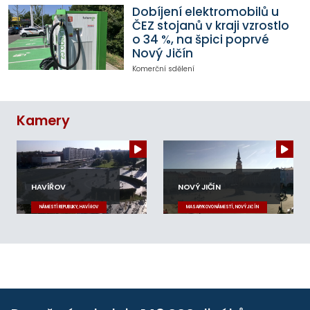
Dobíjení elektromobilů u
ČEZ stojanů v kraji vzrostlo
o 34 %, na špici poprvé
Nový Jičín
Komerční sdělení
Kamery
HAVÍŘOV
NOVÝ JIČÍN
NÁMĚSTÍ REPUBLIKY, HAVÍŘOV
MASARYKOVO NÁMĚSTÍ, NOVÝ JIČÍN