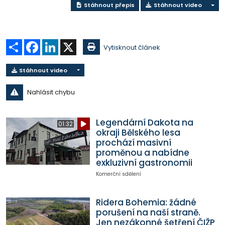
Stáhnout přepis
Stáhnout video
Sdílet
Facebook
LinkedIn
X
Vytisknout článek
Stáhnout video
Nahlásit chybu
Legendární Dakota na
01:32
okraji Bělského lesa
prochází masivní
proměnou a nabídne
exkluzivní gastronomii
Komerční sdělení
Ridera Bohemia: žádné
porušení na naší straně.
Jen nezákonné šetření ČIŽP