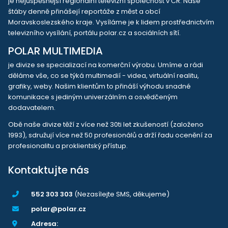
je nejúspěšnější regionální televizní společnost v ČR. Naše
štáby denně přinášejí reportáže z měst a obcí
Moravskoslezského kraje. Vysíláme je k lidem prostřednictvím
televizního vysílání, portálu polar.cz a sociálních sítí.
POLAR MULTIMEDIA
je divize se specializací na komerční výrobu. Umíme a rádi
děláme vše, co se týká multimedií - videa, virtuální realitu,
grafiky, weby. Našim klientům to přináší výhodu snadné
komunikace s jediným univerzálním a osvědčeným
dodavatelem.
Obě naše divize těží z více než 30ti let zkušeností (založeno
1993), sdružují více než 50 profesionálů a drží řadu ocenění za
profesionalitu a proklientský přístup.
Kontaktujte nás
552 303 303
(Nezasílejte SMS, děkujeme)
polar@polar.cz
Adresa: