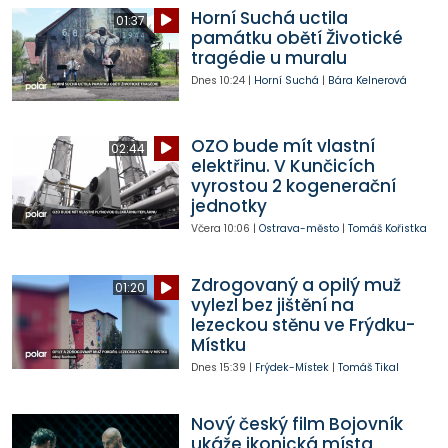
Horní Suchá uctila
01:37
památku obětí Životické
tragédie u muralu
Dnes
10:24
|
Horní Suchá
|
Bára Kelnerová
OZO bude mít vlastní
02:44
elektřinu. V Kunčicích
vyrostou 2 kogenerační
jednotky
Včera
10:06
|
Ostrava-město
|
Tomáš Kořistka
Zdrogovaný a opilý muž
01:20
vylezl bez jištění na
lezeckou stěnu ve Frýdku-
Místku
Dnes
15:39
|
Frýdek-Místek
|
Tomáš Tikal
Nový český film Bojovník
ukáže ikonická místa