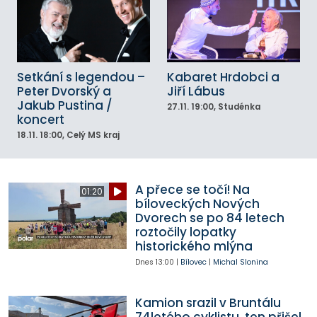
Setkání s legendou –
Kabaret Hrdobci a
Peter Dvorský a
Jiří Lábus
Jakub Pustina /
27.11.
19:00
, Studénka
koncert
18.11.
18:00
, Celý MS kraj
A přece se točí! Na
01:20
bíloveckých Nových
Dvorech se po 84 letech
roztočily lopatky
historického mlýna
Dnes
13:00
|
Bílovec
|
Michal Slonina
Kamion srazil v Bruntálu
74letého cyklistu, ten přišel