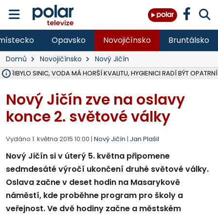
místecko
Opavsko
Novojičínsko
Bruntálsko
Domů
Novojičínsko
Nový Jičín
Ě PŘIBYLO SINIC, VODA MÁ HORŠÍ KVALITU, HYGIENICI RADÍ BÝT OPATRNÍ
ÚOHS DAL ZÁTORU POKUTU 100 000 ZA CHYBY V ZAKÁZCE NA OBN
AREÁL LODIČEK V KARVINÉ SE PŘIPRAVUJE NA VELKOU REKONSTRUKC
KARVINÁ ZNÁ BUDOUCÍ PODOBU AREÁLU LODIČKY V PARKU BOŽEN
CYKLISTU (74) SRAZIL V BRUNTÁLU KAMION, JE V OHROŽENÍ ŽIVOTA,
POLICIE HLEDÁ PŘÍPADNÉ SVĚDKY, KTEŘÍ POMŮŽOU OBJASNIT PRŮ
RADNÍ OSTRAVY A POSLANKYNĚ A. HOFFMANNOVÁ ZA PIRÁTY PODA
NA POSTUP MINISTERSTVA ŽIVOTNÍHO PROSTŘEDÍ V KAUZE HALDY 
MUŽ V PŘÍBOŘE SE VÁŽNĚ ZRANIL PŘI PRÁCI S ROZBRUŠOVAČKOU, I
SLEZSKÁ OSTRAVA PŘIPRAVUJE PROJEKTOVOU DOKUMENTACI PRO 
PODEZŘELÝ BALÍČEK ZASTAVIL PROVOZ NA NÁDRAŽÍ VE F-M, ČEKÁ 
CHLAPEČKA (2) V HAVÍŘOVĚ POKOUSAL PES, POLICIE HLEDÁ MAJITEL
MS KRAJ VYBUDUJE ZA 40 MILIONŮ V JABLUNKOVĚ NOVÝ MOST PŘES O
FOTBALISTA LAURI LAINE SE VRACÍ Z BANÍKU OSTRAVA NA PŮL ROK
F-M DOKONČIL VOLNOČASOVÝ AREÁL RIVKA PARK ZA 62 MILIONŮ,
Nový Jičín zve na oslavy
konce 2. světové války
Vydáno 1. května 2015 10:00 |
Nový Jičín
|
Jan Plašil
Nový Jičín si v úterý 5. května připomene
sedmdesáté výročí ukončení druhé světové války.
Oslava začne v deset hodin na Masarykově
náměstí, kde proběhne program pro školy a
veřejnost. Ve dvě hodiny začne a městském