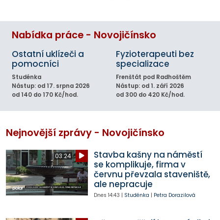
Nabídka práce - Novojičínsko
Ostatní uklízeči a
Fyzioterapeuti bez
pomocníci
specializace
Studénka
Frenštát pod Radhoštěm
Nástup: od 17. srpna 2026
Nástup: od 1. září 2026
od 140 do 170 Kč/hod.
od 300 do 420 Kč/hod.
Nejnovější zprávy - Novojičínsko
Stavba kašny na náměstí
03:24
se komplikuje, firma v
červnu převzala staveniště,
ale nepracuje
Dnes
14:43
|
Studénka
|
Petra Dorazilová