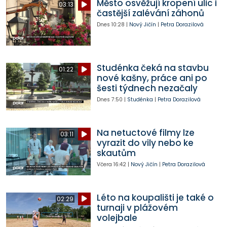
Město osvěžují kropení ulic i
03:13
častější zalévání záhonů
Dnes
10:28
|
Nový Jičín
|
Petra Dorazilová
Studénka čeká na stavbu
01:22
nové kašny, práce ani po
šesti týdnech nezačaly
Dnes
7:50
|
Studénka
|
Petra Dorazilová
Na netuctové filmy lze
03:11
vyrazit do vily nebo ke
skautům
Včera
16:42
|
Nový Jičín
|
Petra Dorazilová
Léto na koupališti je také o
02:29
turnaji v plážovém
volejbale