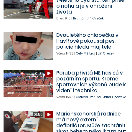
o nohu a je v ohrožení
života
Dnes
9:18
|
Bruntál
|
Jiří Cileček
Dvouletého chlapečka v
Havířově pokousal pes,
policie hledá majitele
Včera
14:33
|
Celý MS kraj
|
Jiří Cileček
Poruba přivítá ME hasičů v
01:31
požárním sportu. Kromě
sportovních výkonů bude k
vidění i technika
Včera
15:43
|
Ostrava-Poruba
|
Jana Lipowská
Mariánskohorská radnice
01:56
má nový externí
defibrilátor. Může zachránit
život během několika minut