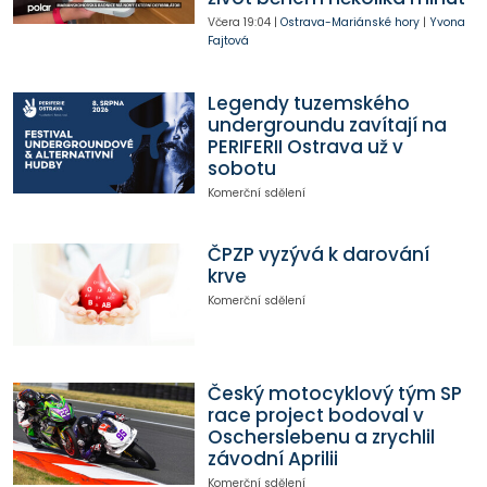
Včera
19:04
|
Ostrava-Mariánské hory
|
Yvona
Fajtová
Legendy tuzemského
undergroundu zavítají na
PERIFERII Ostrava už v
sobotu
Komerční sdělení
ČPZP vyzývá k darování
krve
Komerční sdělení
Český motocyklový tým SP
race project bodoval v
Oscherslebenu a zrychlil
závodní Aprilii
Komerční sdělení