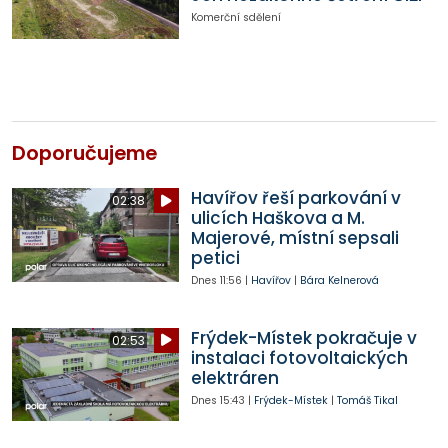
Komerční sdělení
Doporučujeme
Havířov řeší parkování v
02:38
ulicích Haškova a M.
Majerové, místní sepsali
petici
Dnes
11:56
|
Havířov
|
Bára Kelnerová
Frýdek-Místek pokračuje v
02:53
instalaci fotovoltaických
elektráren
Dnes
15:43
|
Frýdek-Místek
|
Tomáš Tikal