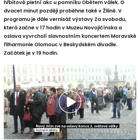
hřbitově pietní akc u pomníku Obětem válek. O
dvacet minut později proběhne také v Žilině. V
programu je dále vernisáž výstavy Za svobodu,
která začne v 17 hodin v Muzeu Novojičínska a
oslava vyvrcholí slavnostním koncertem Moravské
filharmonie Olomouc v Beskydském divadle.
Začátek je v 19 hodin.
Přehrát
video