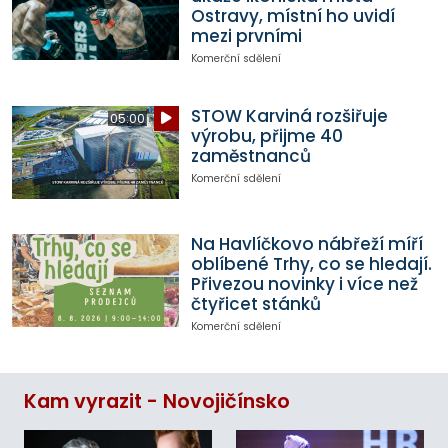
Ostravy, místní ho uvidí
mezi prvními
Komerční sdělení
STOW Karviná rozšiřuje
05:00
výrobu, přijme 40
zaměstnanců
Komerční sdělení
Na Havlíčkovo nábřeží míří
oblíbené Trhy, co se hledají.
Přivezou novinky i více než
čtyřicet stánků
Komerční sdělení
Kam vyrazit - Novojičínsko