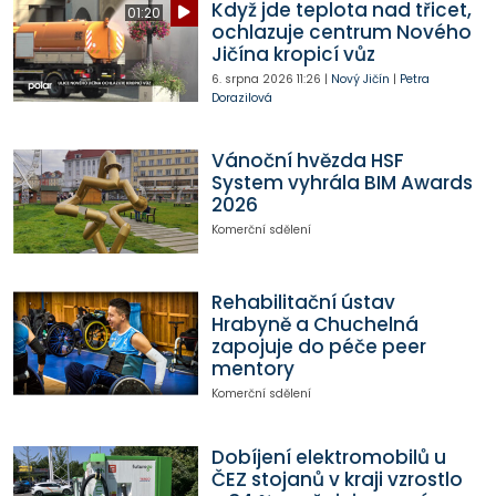
Když jde teplota nad třicet,
01:20
ochlazuje centrum Nového
Jičína kropicí vůz
6. srpna 2026
11:26
|
Nový Jičín
|
Petra
Dorazilová
Vánoční hvězda HSF
System vyhrála BIM Awards
2026
Komerční sdělení
Rehabilitační ústav
Hrabyně a Chuchelná
zapojuje do péče peer
mentory
Komerční sdělení
Dobíjení elektromobilů u
ČEZ stojanů v kraji vzrostlo