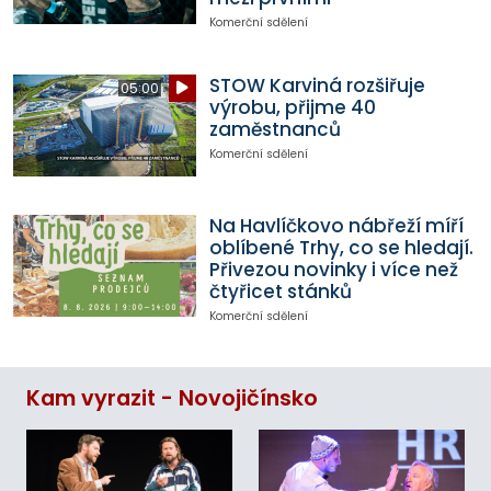
Komerční sdělení
STOW Karviná rozšiřuje
05:00
výrobu, přijme 40
zaměstnanců
Komerční sdělení
Na Havlíčkovo nábřeží míří
oblíbené Trhy, co se hledají.
Přivezou novinky i více než
čtyřicet stánků
Komerční sdělení
Kam vyrazit - Novojičínsko