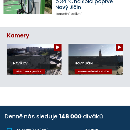
o 34 %, na špici poprvé
Nový Jičín
Komerční sdělení
Kamery
HAVÍŘOV
NOVÝ JIČÍN
NÁMĚSTÍ REPUBLIKY, HAVÍŘOV
MASARYKOVO NÁMĚSTÍ, NOVÝ JIČÍN
Denně nás sleduje
148 000
diváků