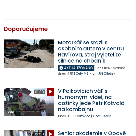
Doporučujeme
Motorkář se srazil s
osobním autem v centru
Havířova, stroj vyletěl ze
silnice na chodník
AKTUALIZOVÁNO
Dnes
18:48
,
vydáno
dnes
17:51
|
Celý MS kraj
|
Jiří Cileček
V Palkovicích válí s
01:30
humornými videi, na
dožínky jede Petr Kotvald
na kombajnu
Dnes
9:16
|
Palkovice
|
Libor Běčák
Senior akademie v Opavě
02:50