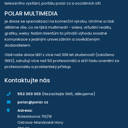
televizního vysílání, portálu polar.cz a sociálních sítí.
POLAR MULTIMEDIA
je divize se specializací na komerční výrobu. Umíme a rádi
děláme vše, co se týká multimedií - videa, virtuální realitu,
grafiky, weby. Našim klientům to přináší výhodu snadné
komunikace s jediným univerzálním a osvědčeným
dodavatelem.
Obě naše divize těží z více než 30ti let zkušeností (založeno
1993), sdružují více než 50 profesionálů a drží řadu ocenění za
profesionalitu a proklientský přístup.
Kontaktujte nás
552 303 303
(Nezasílejte SMS, děkujeme)
polar@polar.cz
Adresa:
Boleslavova 710/19
Ostrava-Mariánské Hory