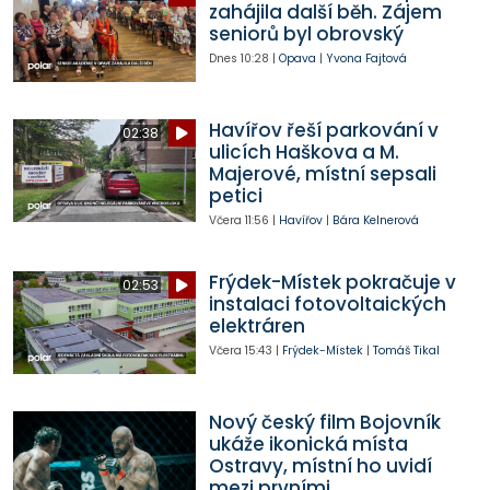
zahájila další běh. Zájem
seniorů byl obrovský
Dnes
10:28
|
Opava
|
Yvona Fajtová
Havířov řeší parkování v
02:38
ulicích Haškova a M.
Majerové, místní sepsali
petici
Včera
11:56
|
Havířov
|
Bára Kelnerová
Frýdek-Místek pokračuje v
02:53
instalaci fotovoltaických
elektráren
Včera
15:43
|
Frýdek-Místek
|
Tomáš Tikal
Nový český film Bojovník
ukáže ikonická místa
Ostravy, místní ho uvidí
mezi prvními