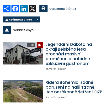
Sdílet
Facebook
LinkedIn
X
Vytisknout článek
Stáhnout video
Nahlásit chybu
Legendární Dakota na
01:32
okraji Bělského lesa
prochází masivní
proměnou a nabídne
exkluzivní gastronomii
Komerční sdělení
Ridera Bohemia: žádné
porušení na naší straně.
Jen nezákonné šetření ČIŽP
Komerční sdělení