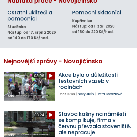
Nabídka práce - Novojičínsko
Ostatní uklízeči a
Pomocní skladníci
pomocníci
Kopřivnice
Nástup: od 1. září 2026
Studénka
od 150 do 220 Kč/hod.
Nástup: od 17. srpna 2026
od 140 do 170 Kč/hod.
Nejnovější zprávy - Novojičínsko
Akce byla o důležitosti
03:06
festovních vazeb v
rodinách
Dnes
10:48
|
Nový Jičín
|
Petra Dorazilová
Stavba kašny na náměstí
03:24
se komplikuje, firma v
červnu převzala staveniště,
ale nepracuje