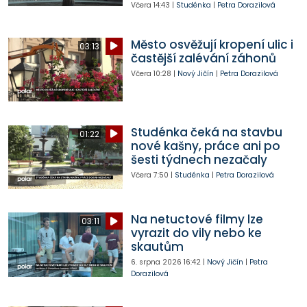
Včera
14:43
|
Studénka
|
Petra Dorazilová
Město osvěžují kropení ulic i
03:13
častější zalévání záhonů
Včera
10:28
|
Nový Jičín
|
Petra Dorazilová
Studénka čeká na stavbu
01:22
nové kašny, práce ani po
šesti týdnech nezačaly
Včera
7:50
|
Studénka
|
Petra Dorazilová
Na netuctové filmy lze
03:11
vyrazit do vily nebo ke
skautům
6. srpna 2026
16:42
|
Nový Jičín
|
Petra
Dorazilová