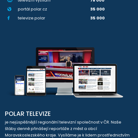
televizní vysílání
78 000
portál polar.cz
35 000
televize.polar
35 000
POLAR TELEVIZE
je nejúspěšnější regionální televizní společnost v ČR. Naše
štáby denně přinášejí reportáže z měst a obcí
Moravskoslezského kraje. Vysíláme je k lidem prostřednictvím