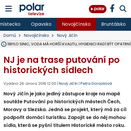
místecko
Opavsko
Novojičínsko
Bruntálsko
Domů
Novojičínsko
Nový Jičín
Ě PŘIBYLO SINIC, VODA MÁ HORŠÍ KVALITU, HYGIENICI RADÍ BÝT OPATRNÍ
NA BÍLOVECKÝCH NOVÝCH DVORECH SE PO 84 LETECH ROZTOČILY L
KARVINSKÉ MOŘE ZÍSKÁ NOVÉ GASTRO ZÁZEMÍ S VYHLÍDKOVOU TER
REKONSTRUKCE MATEŘSKÉ ŠKOLY V CHLEBIČOVĚ MÍŘÍ DO FINÁLE, VÍ
CYKLISTU (74) SRAZIL V BRUNTÁLU KAMION, JE V OHROŽENÍ ŽIVOTA,
POLICIE HLEDÁ PŘÍPADNÉ SVĚDKY, KTEŘÍ POMŮŽOU OBJASNIT PRŮ
RADNÍ OSTRAVY A POSLANKYNĚ A. HOFFMANNOVÁ ZA PIRÁTY PODA
NA POSTUP MINISTERSTVA ŽIVOTNÍHO PROSTŘEDÍ V KAUZE HALDY 
F-M POKRAČUJE V INSTALACI FOTOVOLTAICKÝCH ELEKTRÁREN, REP
SENIOR AKADEMIE V OPAVĚ ZAHÁJILA DALŠÍ BĚH, REPORTÁŽ NA POL
PODEZŘELÝ BALÍČEK ZASTAVIL PROVOZ NA NÁDRAŽÍ VE F-M, ČEKÁ 
CHLAPEČKA (2) V HAVÍŘOVĚ POKOUSAL PES, POLICIE HLEDÁ MAJITEL
OPRAVA ULIC V HAVÍŘOVĚ UKONČÍ NELEGÁLNÍ PARKOVÁNÍ VE VNI
V HAVÍŘOVĚ SE TĚŽCE ZRANIL MOTORKÁŘ PO SRÁŽCE S AUTEM, INF
F-M DOKONČIL VOLNOČASOVÝ AREÁL RIVKA PARK ZA 62 MILIONŮ,
NJ je na trase putování po
historických sídlech
Vydáno 26. února 2016 12:00 |
Nový Jičín
|
Petra Dorazilová
Nový Jičín je jako jediný zástupce kraje na mapě
soutěže Putování po historických městech Čech,
Moravy a Slezska. Jedná se projekt, který má za cíl
podpořit domácí turistiku. Zapojit se do něj mohou
sídla, která se pyšní titulem Historické město roku.