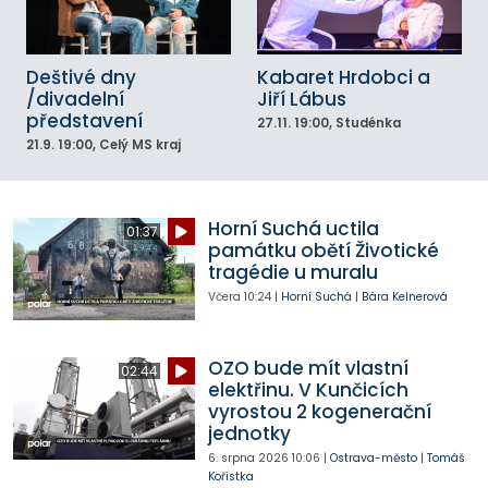
Deštivé dny
Kabaret Hrdobci a
/divadelní
Jiří Lábus
představení
27.11.
19:00
, Studénka
21.9.
19:00
, Celý MS kraj
Horní Suchá uctila
01:37
památku obětí Životické
tragédie u muralu
Včera
10:24
|
Horní Suchá
|
Bára Kelnerová
OZO bude mít vlastní
02:44
elektřinu. V Kunčicích
vyrostou 2 kogenerační
jednotky
6. srpna 2026
10:06
|
Ostrava-město
|
Tomáš
Kořistka