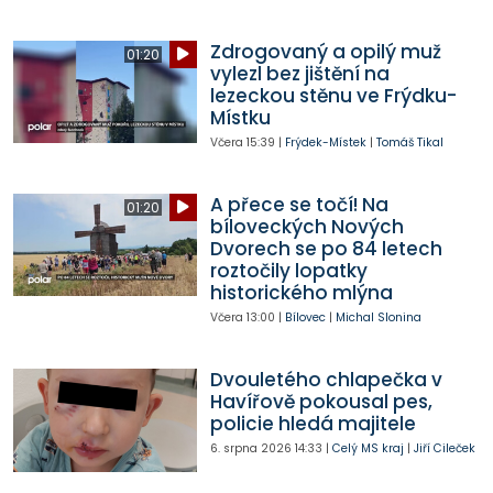
Zdrogovaný a opilý muž
01:20
vylezl bez jištění na
lezeckou stěnu ve Frýdku-
Místku
Včera
15:39
|
Frýdek-Místek
|
Tomáš Tikal
A přece se točí! Na
01:20
bíloveckých Nových
Dvorech se po 84 letech
roztočily lopatky
historického mlýna
Včera
13:00
|
Bílovec
|
Michal Slonina
Dvouletého chlapečka v
Havířově pokousal pes,
policie hledá majitele
6. srpna 2026
14:33
|
Celý MS kraj
|
Jiří Cileček