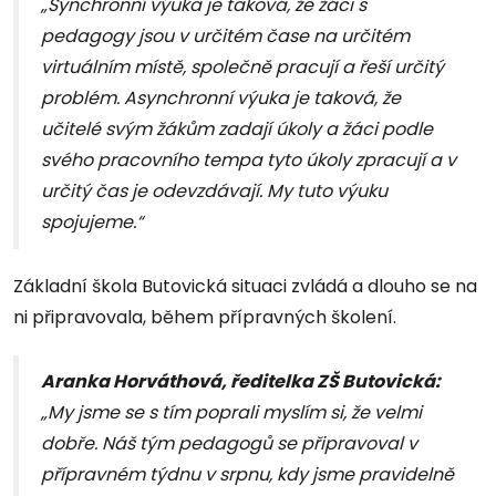
„Synchronní výuka je taková, že žáci s
pedagogy jsou v určitém čase na určitém
virtuálním místě, společně pracují a řeší určitý
problém. Asynchronní výuka je taková, že
učitelé svým žákům zadají úkoly a žáci podle
svého pracovního tempa tyto úkoly zpracují a v
určitý čas je odevzdávají. My tuto výuku
spojujeme.“
Základní škola Butovická situaci zvládá a dlouho se na
ni připravovala, během přípravných školení.
Aranka Horváthová, ředitelka ZŠ Butovická:
„My jsme se s tím poprali myslím si, že velmi
dobře. Náš tým pedagogů se připravoval v
přípravném týdnu v srpnu, kdy jsme pravidelně