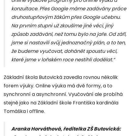
online výukové programy pro online výuku a
konzultace. Přes Google máme zadávány práce
druhostupňovým žákům přes Google učebnu.
Na prvním stupni už zkoušíme jiné věci, jiný
způsob zadávání, než tomu bylo na jaře.
Od září,
jsme si nastavili svůj jednoznačný plán, a to ten,
že budeme vyučovat, dohánět spoustu věcí,
které jsme v loňském roce nestihli dodělat.“
Základní škola Butovická zavedla rovnou několik
forem výuky. Online výuka má dvě formy, a to
synchronní a asynchronní. Vyučování ale probíhá
stejně jako na Základní škole Františka kardinála
Tomáška i offline.
Aranka Horváthová, ředitelka ZŠ Butovická: