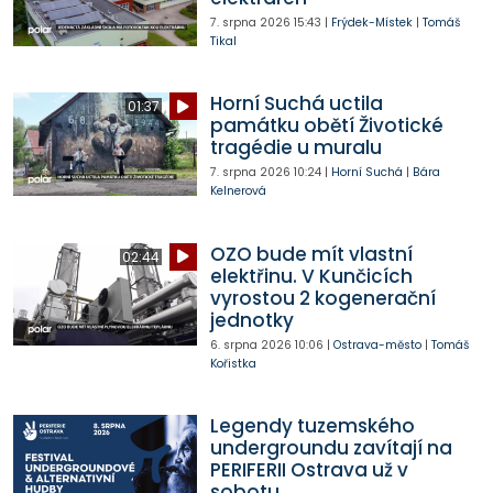
7. srpna 2026
15:43
|
Frýdek-Místek
|
Tomáš
Tikal
Horní Suchá uctila
01:37
památku obětí Životické
tragédie u muralu
7. srpna 2026
10:24
|
Horní Suchá
|
Bára
Kelnerová
OZO bude mít vlastní
02:44
elektřinu. V Kunčicích
vyrostou 2 kogenerační
jednotky
6. srpna 2026
10:06
|
Ostrava-město
|
Tomáš
Kořistka
Legendy tuzemského
undergroundu zavítají na
PERIFERII Ostrava už v
sobotu