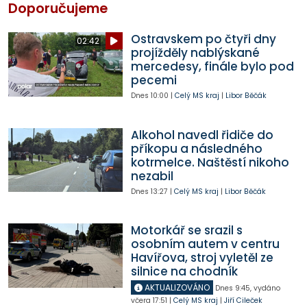
Doporučujeme
Ostravskem po čtyři dny
02:42
projížděly nablýskané
mercedesy, finále bylo pod
pecemi
Dnes
10:00
|
Celý MS kraj
|
Libor Běčák
Alkohol navedl řidiče do
příkopu a následného
kotrmelce. Naštěstí nikoho
nezabil
Dnes
13:27
|
Celý MS kraj
|
Libor Běčák
Motorkář se srazil s
osobním autem v centru
Havířova, stroj vyletěl ze
silnice na chodník
AKTUALIZOVÁNO
Dnes
9:45
,
vydáno
včera
17:51
|
Celý MS kraj
|
Jiří Cileček