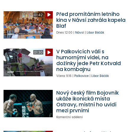
Před promítáním letního
01:42
kina v Návsí zahrála kapela
Blaf
Dnes
12:00
|
Návsí
|
Libor Běčák
V Palkovicích válí s
01:30
humornými videi, na
dožínky jede Petr Kotvald
na kombajnu
Včera
9:16
|
Palkovice
|
Libor Běčák
Nový český film Bojovník
ukáže ikonická místa
Ostravy, místní ho uvidí
mezi prvními
Komerční sdělení