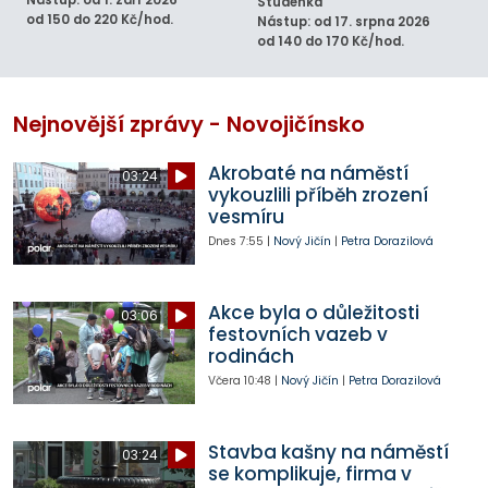
Studénka
od 150 do 220 Kč/hod.
Nástup: od 17. srpna 2026
od 140 do 170 Kč/hod.
Nejnovější zprávy - Novojičínsko
Akrobaté na náměstí
03:24
vykouzlili příběh zrození
vesmíru
Dnes
7:55
|
Nový Jičín
|
Petra Dorazilová
Akce byla o důležitosti
03:06
festovních vazeb v
rodinách
Včera
10:48
|
Nový Jičín
|
Petra Dorazilová
Stavba kašny na náměstí
03:24
se komplikuje, firma v