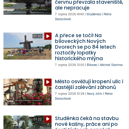
červnu převzala staveniště,
ale nepracuje
7. srpna 2026
14:43
|
Studénka
|
Petra
Dorazilová
A přece se točí! Na
01:20
bíloveckých Nových
Dvorech se po 84 letech
roztočily lopatky
historického mlýna
7. srpna 2026
13:00
|
Bílovec
|
Michal Slonina
Město osvěžují kropení ulic i
03:13
častější zalévání záhonů
7. srpna 2026
10:28
|
Nový Jičín
|
Petra
Dorazilová
Studénka čeká na stavbu
01:22
nové kašny, práce ani po