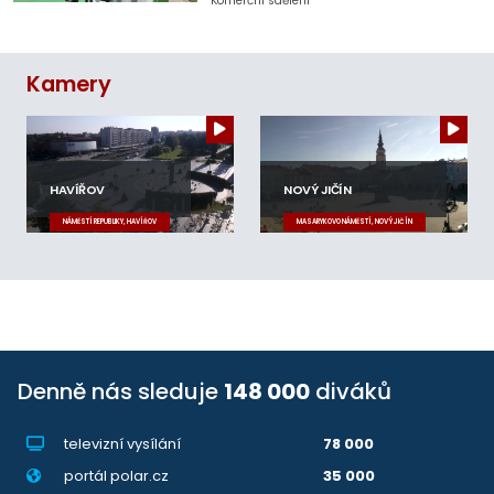
Komerční sdělení
Kamery
HAVÍŘOV
NOVÝ JIČÍN
NÁMĚSTÍ REPUBLIKY, HAVÍŘOV
MASARYKOVO NÁMĚSTÍ, NOVÝ JIČÍN
Denně nás sleduje
148 000
diváků
televizní vysílání
78 000
portál polar.cz
35 000