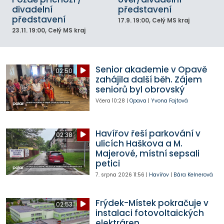
divadelní
představení
představení
17.9.
19:00
, Celý MS kraj
23.11.
19:00
, Celý MS kraj
Senior akademie v Opavě
02:50
zahájila další běh. Zájem
seniorů byl obrovský
Včera
10:28
|
Opava
|
Yvona Fajtová
Havířov řeší parkování v
02:38
ulicích Haškova a M.
Majerové, místní sepsali
petici
7. srpna 2026
11:56
|
Havířov
|
Bára Kelnerová
Frýdek-Místek pokračuje v
02:53
instalaci fotovoltaických
elektráren