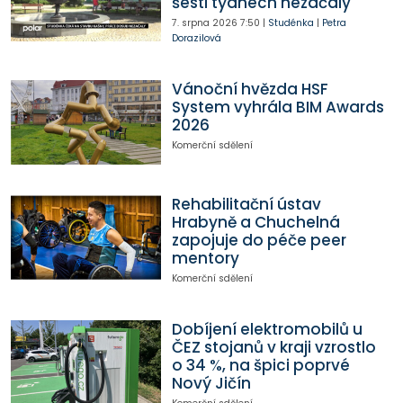
šesti týdnech nezačaly
7. srpna 2026
7:50
|
Studénka
|
Petra
Dorazilová
Vánoční hvězda HSF
System vyhrála BIM Awards
2026
Komerční sdělení
Rehabilitační ústav
Hrabyně a Chuchelná
zapojuje do péče peer
mentory
Komerční sdělení
Dobíjení elektromobilů u
ČEZ stojanů v kraji vzrostlo
o 34 %, na špici poprvé
Nový Jičín