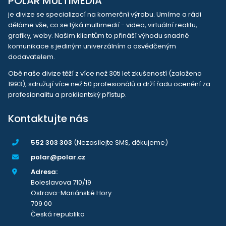
POLAR MULTIMEDIA
je divize se specializací na komerční výrobu. Umíme a rádi
děláme vše, co se týká multimedií - videa, virtuální realitu,
grafiky, weby. Našim klientům to přináší výhodu snadné
komunikace s jediným univerzálním a osvědčeným
dodavatelem.
Obě naše divize těží z více než 30ti let zkušeností (založeno
1993), sdružují více než 50 profesionálů a drží řadu ocenění za
profesionalitu a proklientský přístup.
Kontaktujte nás
552 303 303
(Nezasílejte SMS, děkujeme)
polar@polar.cz
Adresa:
Boleslavova 710/19
Ostrava-Mariánské Hory
709 00
Česká republika