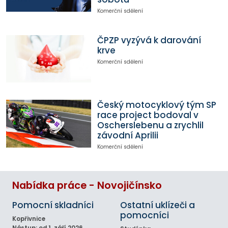
Komerční sdělení
ČPZP vyzývá k darování
krve
Komerční sdělení
Český motocyklový tým SP
race project bodoval v
Oscherslebenu a zrychlil
závodní Aprilii
Komerční sdělení
Nabídka práce - Novojičínsko
Pomocní skladníci
Ostatní uklízeči a
pomocníci
Kopřivnice
Nástup: od 1. září 2026