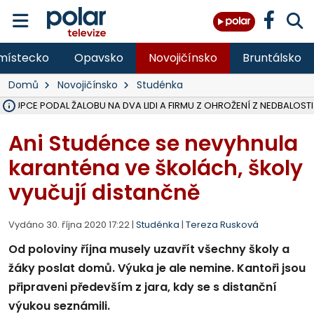
místecko
Opavsko
Novojičínsko
Bruntálsko
Domů
Novojičínsko
Studénka
ÁSTUPCE PODAL ŽALOBU NA DVA LIDI A FIRMU Z OHROŽENÍ Z NEDBALOSTI
NA SLEZSKÉ HARTĚ PŘIBYLO SINIC, VODA MÁ HORŠÍ KVALITU, HYGIENI
NA BÍLOVECKÝCH NOVÝCH DVORECH SE PO 84 LETECH ROZTOČILY L
KARVINSKÉ MOŘE ZÍSKÁ NOVÉ GASTRO ZÁZEMÍ S VYHLÍDKOVOU TER
REKONSTRUKCE MATEŘSKÉ ŠKOLY V CHLEBIČOVĚ MÍŘÍ DO FINÁLE, VÍ
CYKLISTU (74) SRAZIL V BRUNTÁLU KAMION, JE V OHROŽENÍ ŽIVOTA,
POLICIE HLEDÁ PŘÍPADNÉ SVĚDKY, KTEŘÍ POMŮŽOU OBJASNIT PRŮ
MS KRAJ DOKONČIL OPRAVU SILNICE MEZI VRBNEM A HEŘMANOVICEM
SMVAK NABÍZÍ V DOBĚ SUCHA VODU OBCÍM A FIRMÁM, CISTERNY JE
F-M POKRAČUJE V INSTALACI FOTOVOLTAICKÝCH ELEKTRÁREN, REP
SENIOR AKADEMIE V OPAVĚ ZAHÁJILA DALŠÍ BĚH, REPORTÁŽ NA POL
PLANETÁRIUM V OSTRAVĚ CHYSTÁ POZOROVÁNÍ ČÁSTEČNÉHO ZATMĚ
OPRAVA ULIC V HAVÍŘOVĚ UKONČÍ NELEGÁLNÍ PARKOVÁNÍ VE VNI
V HAVÍŘOVĚ SE TĚŽCE ZRANIL MOTORKÁŘ PO SRÁŽCE S AUTEM, INF
TRAGICKÁ SRÁŽKA VLAKU S KAMIONEM V DOLNÍ LUTYNI Z LEDNA 
Ani Studénce se nevyhnula
karanténa ve školách, školy
vyučují distančně
Vydáno 30. října 2020 17:22 |
Studénka
|
Tereza Rusková
Od poloviny října musely uzavřít všechny školy a
žáky poslat domů. Výuka je ale nemine. Kantoři jsou
připraveni především z jara, kdy se s distanční
výukou seznámili.