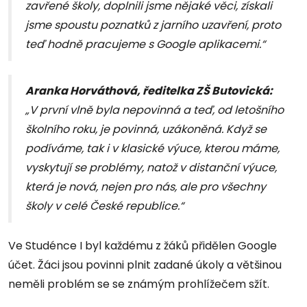
zavřené školy, doplnili jsme nějaké věci, získali
jsme spoustu poznatků z jarního uzavření, proto
teď hodně pracujeme s Google aplikacemi.“
Aranka Horváthová, ředitelka ZŠ Butovická:
„V první vlně byla nepovinná a teď, od letošního
školního roku, je povinná, uzákoněná. Když se
podíváme, tak i v klasické výuce, kterou máme,
vyskytují se problémy, natož v distanční výuce,
která je nová, nejen pro nás, ale pro všechny
školy v celé České republice.“
Ve Studénce I byl každému z žáků přidělen Google
účet. Žáci jsou povinni plnit zadané úkoly a většinou
neměli problém se se známým prohlížečem sžít.