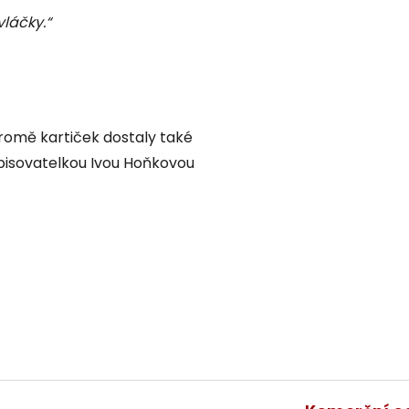
vláčky.“
kromě kartiček dostaly také
pisovatelkou Ivou Hoňkovou