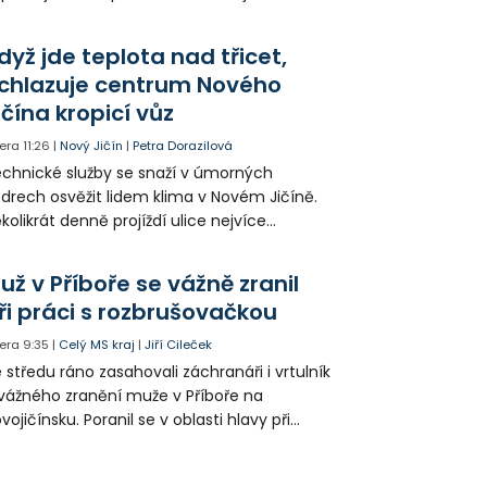
epšit. Vznikají nová parkovací stání, mění se
ganizace dopravy a některé novinky čekají
dyž jde teplota nad třicet,
ké řidiče v parkovacích zónách.
chlazuje centrum Nového
ičína kropicí vůz
era
11:26
|
Nový Jičín
|
Petra Dorazilová
chnické služby se snaží v úmorných
drech osvěžit lidem klima v Novém Jičíně.
kolikrát denně projíždí ulice nejvíce
hřátého centra kropící vůz. Zvýšila se také
tenzita zálivky květinových záhonů.
už v Příboře se vážně zranil
ři práci s rozbrušovačkou
era
9:35
|
Celý MS kraj
|
Jiří Cileček
 středu ráno zasahovali záchranáři i vrtulník
vážného zranění muže v Příboře na
vojičínsku. Poranil se v oblasti hlavy při
áci s rozbrušovačkou. Následně byl
tulníkem přepraven do ostravské fakultní