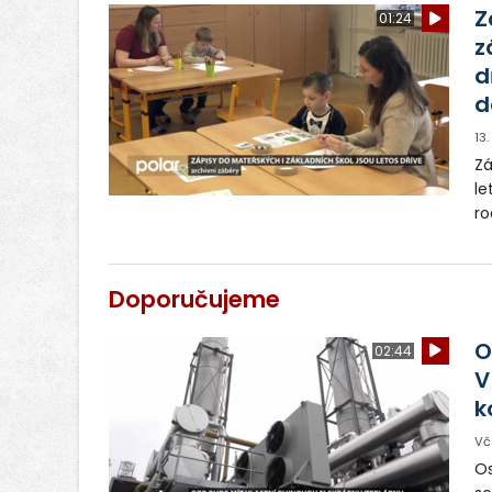
Z
01:24
z
d
d
13
Zá
le
ro
za
ún
Os
Doporučujeme
O
02:44
V
k
Vč
Os