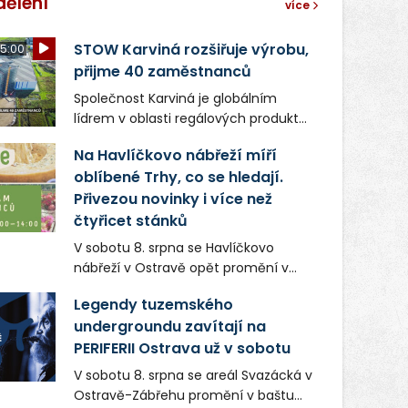
dělení
více
STOW Karviná rozšiřuje výrobu,
5:00
přijme 40 zaměstnanců
Společnost Karviná je globálním
lídrem v oblasti regálových produktů
a systémů, stabilním
Na Havlíčkovo nábřeží míří
zaměstnavatelem na Karvinsku a
oblíbené Trhy, co se hledají.
firmou s obrovským potenciálem.
Přivezou novinky i více než
čtyřicet stánků
V sobotu 8. srpna se Havlíčkovo
nábřeží v Ostravě opět promění v
místo plné vůní, chutí a poctivých
Legendy tuzemského
lokálních výrobků. Trhy, co se hledají
undergroundu zavítají na
tentokrát nabídnou více než čtyřicet
PERIFERII Ostrava už v sobotu
pečlivě vybraných stánků s kvalitní
gastronomií, farmářskými produkty,
V sobotu 8. srpna se areál Svazácká v
designem i řemeslnou tvorbou.
Ostravě-Zábřehu promění v baštu
Návštěvníci se mohou těšit nejen na