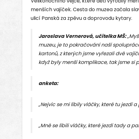
Velikonočního vejce, které děti vyrobily měř
menších vajíček. Cesta do muzea začala sla
ulicí Panská za zpěvu a doprovodu kytary.
Jaroslava Vernerová, učitelka MŠ:
„Myš
muzeu, je to pokračování naší spolupráce.
kartonů, z kterých jsme vyřezali dvě vajíčk
když byly menší komplikace, tak jsme si po
anketa:
„Nejvíc se mi líbily vláčky, které tu jezdí 
„Mně se líbili vláčky, které jezdí tady a pa