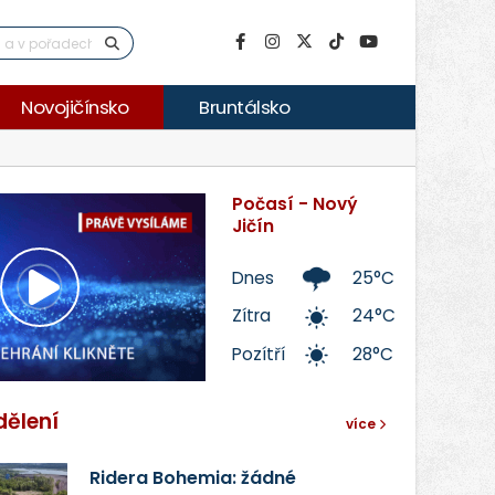
Novojičínsko
Bruntálsko
Počasí - Nový
Jičín
Dnes
25°C
Přehrát
Zítra
24°C
Pozítří
28°C
video
dělení
více
Ridera Bohemia: žádné