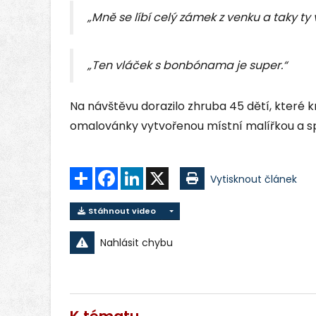
„Mně se líbí celý zámek z venku a taky ty 
„Ten vláček s bonbónama je super.“
Na návštěvu dorazilo zhruba 45 dětí, které 
omalovánky vytvořenou místní malířkou a s
Sdílet
Facebook
LinkedIn
X
Vytisknout článek
Stáhnout video
Nahlásit chybu