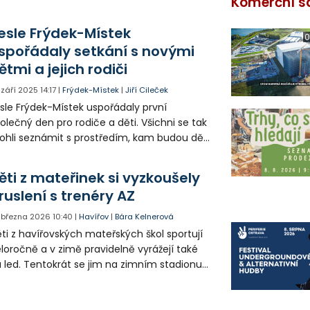
Komerční s
esle Frýdek-Místek
0
spořádaly setkání s novými
ětmi a jejich rodiči
. září 2025
14:17
|
Frýdek-Místek
|
Jiří Cileček
sle Frýdek-Místek uspořádaly první
olečný den pro rodiče a děti. Všichni se tak
hli seznámit s prostředím, kam budou děti
novém školním roce docházet. Nově
hou rodiče nejmenší děti dávat do jesliček
ěti z mateřinek si vyzkoušely
 na 120 hodin měsíčně, aniž by přišli o
ruslení s trenéry AZ
dičovský příspěvek.
. března 2026
10:40
|
Havířov
|
Bára Kelnerová
ti z havířovských mateřských škol sportují
loročně a v zimě pravidelně vyrážejí také
 led. Tentokrát se jim na zimním stadionu
novali trenéři hokejového klubu AZ Havířov,
eří pro malé bruslaře připravili zábavný
rogram.