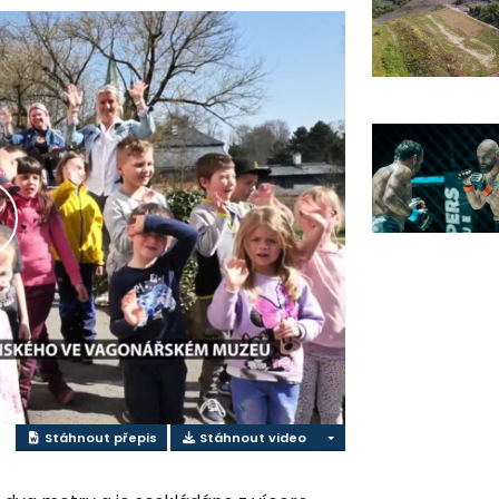
řehrát
ideo
Stáhnout přepis
Stáhnout video