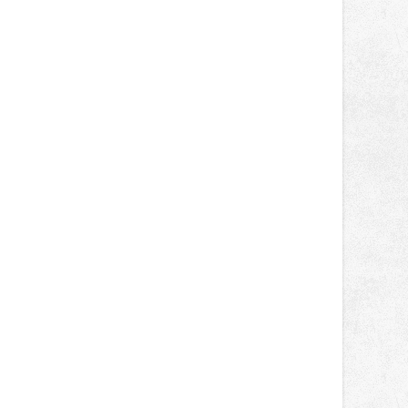
světa vrcholových zápasů, tentokrát
v MMA.