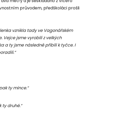
í dva metry a je seskládáno z vícero
vnostním průvodem, předškoláci prošli
lenka vznikla tady ve Vagonářském
 Vejce jsme vyrobili z velkých
a a ty jsme následně přibili k tyčce. I
radili.“
a pak ty mince.“
k ty druhé.“