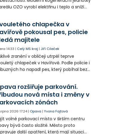
běstačnosti. Moderní kogenerační jednotky
areálu OZO vyrobí elektřinu i teplo a sníží
klady i emise. Malou elektrárnu postaví
olia přímo v Kunčicích.
vouletého chlapečka v
avířově pokousal pes, policie
ledá majitele
era
14:33
|
Celý MS kraj
|
Jiří Cileček
klivé zranění v obličeji utrpěl teprve
ouletý chlapeček v Havířově. Podle policie i
íbuzných ho napadl pes, který pobíhal bez
dítka a náhubku. Majitel psa údajně z místa
ešel. Případem už se zabývá policie, která
pava rozšiřuje parkování.
jitele psa hledá.
řibudou nová místa i změny v
arkovacích zónách
 srpna 2026
17:24
|
Opava
|
Yvona Fajtová
jít volné parkovací místo v širším centru
avy bývá často složité. Město proto
ipravuje další opatření, která mají situaci