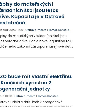
ápisy do mateřských i
ákladních škol jsou letos
říve. Kapacita je v Ostravě
ostatečná
. ledna 2026
12:20
|
Ostrava-město
|
Tomáš Kořistka
pisy do mateřských základních škol jsou
tos výrazně dříve. Podle nové legislativy tak
diče nebo zákonní zástupci musejí své děti
psat do školy už mezi 15. lednem a 15.
orem. Do školky pak od poloviny března.
trava má kapacity dostatečné.
ZO bude mít vlastní elektřinu.
 Kunčicích vyrostou 2
ogenerační jednotky
era
10:06
|
Ostrava-město
|
Tomáš Kořistka
trava udělala další krok k energetické