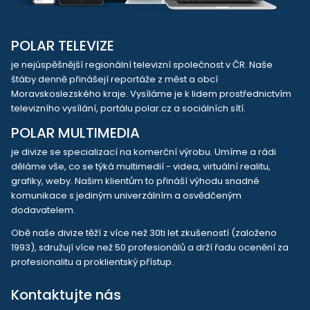
POLAR TELEVIZE
je nejúspěšnější regionální televizní společnost v ČR. Naše
štáby denně přinášejí reportáže z měst a obcí
Moravskoslezského kraje. Vysíláme je k lidem prostřednictvím
televizního vysílání, portálu polar.cz a sociálních sítí.
POLAR MULTIMEDIA
je divize se specializací na komerční výrobu. Umíme a rádi
děláme vše, co se týká multimedií - videa, virtuální realitu,
grafiky, weby. Našim klientům to přináší výhodu snadné
komunikace s jediným univerzálním a osvědčeným
dodavatelem.
Obě naše divize těží z více než 30ti let zkušeností (založeno
1993), sdružují více než 50 profesionálů a drží řadu ocenění za
profesionalitu a proklientský přístup.
Kontaktujte nás