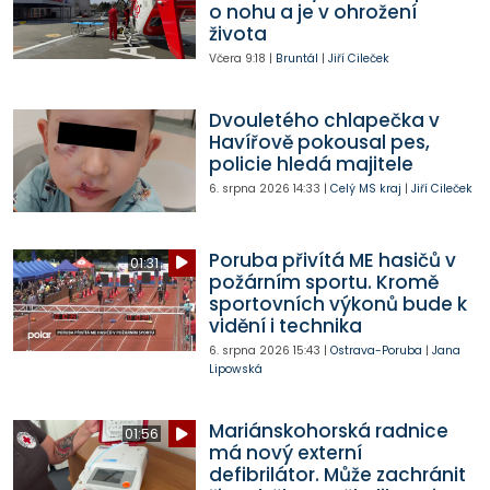
o nohu a je v ohrožení
života
Včera
9:18
|
Bruntál
|
Jiří Cileček
Dvouletého chlapečka v
Havířově pokousal pes,
policie hledá majitele
6. srpna 2026
14:33
|
Celý MS kraj
|
Jiří Cileček
Poruba přivítá ME hasičů v
01:31
požárním sportu. Kromě
sportovních výkonů bude k
vidění i technika
6. srpna 2026
15:43
|
Ostrava-Poruba
|
Jana
Lipowská
Mariánskohorská radnice
01:56
má nový externí
defibrilátor. Může zachránit