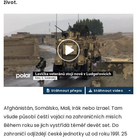
život.
Přehrát
video
Stáhnout přepis
Stáhnout video
Afghánistán, Somálsko, Mali, Irák nebo Izrael. Tam
všude působí čeští vojáci na zahraničních misích.
Během roku se jich vystřídá téměř devět set. Do
zahraničí odjíždějí české jednotky už od roku 1991. 25