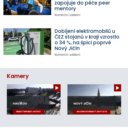
zapojuje do péče peer
mentory
Komerční sdělení
Dobíjení elektromobilů u
ČEZ stojanů v kraji vzrostlo
o 34 %, na špici poprvé
Nový Jičín
Komerční sdělení
Kamery
HAVÍŘOV
NOVÝ JIČÍN
NÁMĚSTÍ REPUBLIKY, HAVÍŘOV
MASARYKOVO NÁMĚSTÍ, NOVÝ JIČÍN