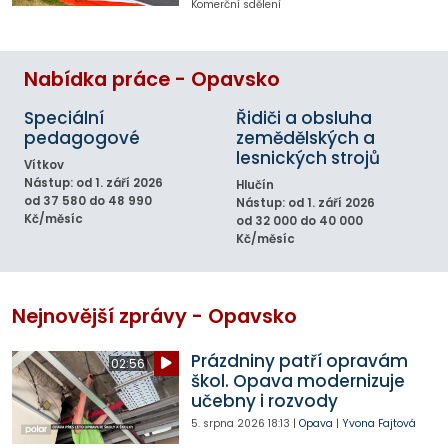
Komerční sdělení
Nabídka práce - Opavsko
Speciální
Řidiči a obsluha
pedagogové
zemědělských a
lesnických strojů
Vítkov
Nástup: od 1. září 2026
Hlučín
od 37 580 do 48 990
Nástup: od 1. září 2026
Kč/měsíc
od 32 000 do 40 000
Kč/měsíc
Nejnovější zprávy - Opavsko
Prázdniny patří opravám
02:56
škol. Opava modernizuje
učebny i rozvody
5. srpna 2026
18:13
|
Opava
|
Yvona Fajtová