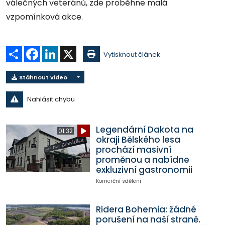
válečných veteránů, zde proběhne malá
vzpomínková akce.
Sdílet
Facebook
LinkedIn
X
Vytisknout článek
Stáhnout video
Nahlásit chybu
Legendární Dakota na
01:32
okraji Bělského lesa
prochází masivní
proměnou a nabídne
exkluzivní gastronomii
Komerční sdělení
Ridera Bohemia: žádné
porušení na naší straně.