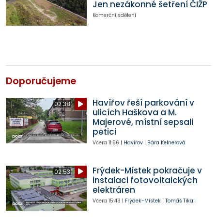
Jen nezákonné šetření ČIŽP
Komerční sdělení
Doporučujeme
Havířov řeší parkování v
02:38
ulicích Haškova a M.
Majerové, místní sepsali
petici
Včera
11:56
|
Havířov
|
Bára Kelnerová
Frýdek-Místek pokračuje v
02:53
instalaci fotovoltaických
elektráren
Včera
15:43
|
Frýdek-Místek
|
Tomáš Tikal