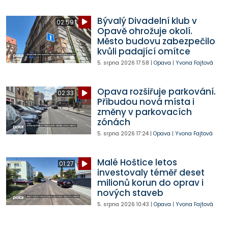
Bývalý Divadelní klub v
02:59
Opavě ohrožuje okolí.
Město budovu zabezpečilo
kvůli padající omítce
5. srpna 2026
17:58
|
Opava
|
Yvona Fajtová
Opava rozšiřuje parkování.
02:33
Přibudou nová místa i
změny v parkovacích
zónách
5. srpna 2026
17:24
|
Opava
|
Yvona Fajtová
Malé Hoštice letos
01:27
investovaly téměř deset
milionů korun do oprav i
nových staveb
5. srpna 2026
10:43
|
Opava
|
Yvona Fajtová