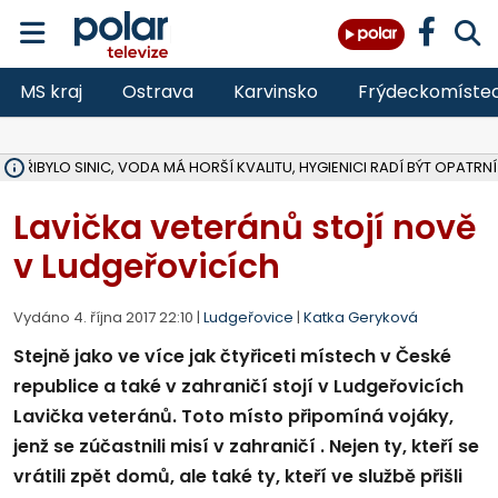
MS kraj
Ostrava
Karvinsko
Frýdeckomíste
Ě PŘIBYLO SINIC, VODA MÁ HORŠÍ KVALITU, HYGIENICI RADÍ BÝT OPATRNÍ
ÚOHS DAL ZÁTORU POKUTU 100 000 ZA CHYBY V ZAKÁZCE NA OBN
AREÁL LODIČEK V KARVINÉ SE PŘIPRAVUJE NA VELKOU REKONSTRUKC
KARVINÁ ZNÁ BUDOUCÍ PODOBU AREÁLU LODIČKY V PARKU BOŽEN
CYKLISTU (74) SRAZIL V BRUNTÁLU KAMION, JE V OHROŽENÍ ŽIVOTA,
POLICIE HLEDÁ PŘÍPADNÉ SVĚDKY, KTEŘÍ POMŮŽOU OBJASNIT PRŮ
RADNÍ OSTRAVY A POSLANKYNĚ A. HOFFMANNOVÁ ZA PIRÁTY PODA
NA POSTUP MINISTERSTVA ŽIVOTNÍHO PROSTŘEDÍ V KAUZE HALDY 
MUŽ V PŘÍBOŘE SE VÁŽNĚ ZRANIL PŘI PRÁCI S ROZBRUŠOVAČKOU, I
SLEZSKÁ OSTRAVA PŘIPRAVUJE PROJEKTOVOU DOKUMENTACI PRO 
PODEZŘELÝ BALÍČEK ZASTAVIL PROVOZ NA NÁDRAŽÍ VE F-M, ČEKÁ 
CHLAPEČKA (2) V HAVÍŘOVĚ POKOUSAL PES, POLICIE HLEDÁ MAJITEL
MS KRAJ VYBUDUJE ZA 40 MILIONŮ V JABLUNKOVĚ NOVÝ MOST PŘES O
FOTBALISTA LAURI LAINE SE VRACÍ Z BANÍKU OSTRAVA NA PŮL ROK
F-M DOKONČIL VOLNOČASOVÝ AREÁL RIVKA PARK ZA 62 MILIONŮ,
​Lavička veteránů stojí nově
v Ludgeřovicích
Vydáno 4. října 2017 22:10 |
Ludgeřovice
|
Katka Geryková
Stejně jako ve více jak čtyřiceti místech v České
republice a také v zahraničí stojí v Ludgeřovicích
Lavička veteránů. Toto místo připomíná vojáky,
jenž se zúčastnili misí v zahraničí . Nejen ty, kteří se
vrátili zpět domů, ale také ty, kteří ve službě přišli