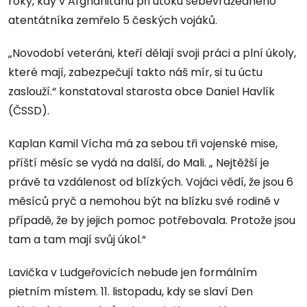
roky, kdy v Afghánitánu při útoku sebevražedného
atentátníka zemřelo 5 českých vojáků.
„Novodobí veteráni, kteří dělají svoji práci a plní úkoly,
které mají, zabezpečují takto náš mír, si tu úctu
zaslouží.“ konstatoval starosta obce
Daniel Havlík
(ČSSD).
Kaplan Kamil Vícha má za sebou tři vojenské mise,
příští měsíc se vydá na další, do Mali. „ Nejtěžší je
právě ta vzdálenost od blízkých. Vojáci vědí, že jsou 6
měsíců pryč a nemohou být na blízku své rodině v
případě, že by jejich pomoc potřebovala. Protože jsou
tam a tam mají svůj úkol.“
Lavička v Ludgeřovicích nebude jen formálním
pietním místem. 11. listopadu, kdy se slaví Den