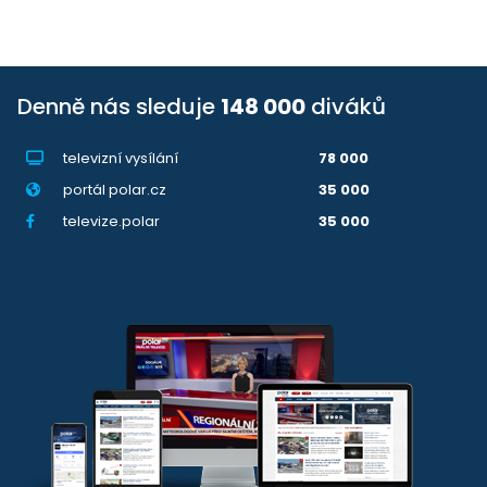
Denně nás sleduje
148 000
diváků
televizní vysílání
78 000
portál polar.cz
35 000
televize.polar
35 000