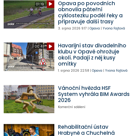
Opava po povodních
01:19
obnovila páteřní
cyklostezku podél řeky a
připravuje další trasy
3. srpna 2026
9:17
|
Opava
|
Yvona Fajtová
Havarijní stav divadelního
00:41
klubu v Opavě ohrožuje
okolí. Padají z něj kusy
omítky
1. srpna 2026
22:58
|
Opava
|
Yvona Fajtová
Vánoční hvězda HSF
System vyhrála BIM Awards
2026
Komerční sdělení
Rehabilitační ústav
Hrabyně a Chuchelná