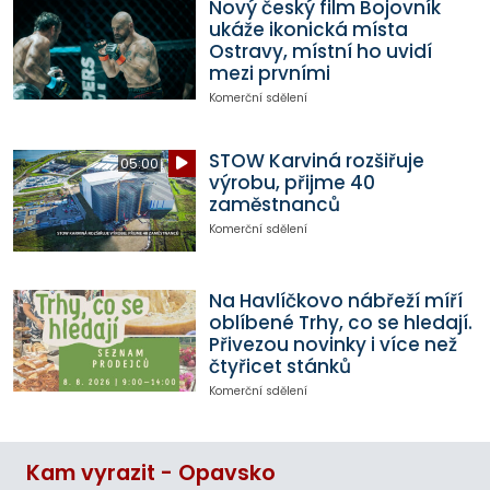
Nový český film Bojovník
ukáže ikonická místa
Ostravy, místní ho uvidí
mezi prvními
Komerční sdělení
STOW Karviná rozšiřuje
05:00
výrobu, přijme 40
zaměstnanců
Komerční sdělení
Na Havlíčkovo nábřeží míří
oblíbené Trhy, co se hledají.
Přivezou novinky i více než
čtyřicet stánků
Komerční sdělení
Kam vyrazit - Opavsko