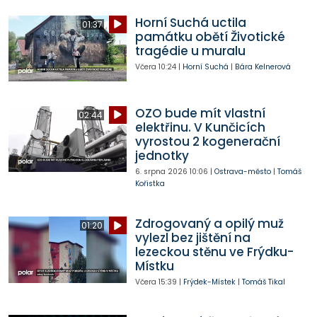
Horní Suchá uctila
01:37
památku obětí Životické
tragédie u muralu
Včera
10:24
|
Horní Suchá
|
Bára Kelnerová
OZO bude mít vlastní
02:44
elektřinu. V Kunčicích
vyrostou 2 kogenerační
jednotky
6. srpna 2026
10:06
|
Ostrava-město
|
Tomáš
Kořistka
Zdrogovaný a opilý muž
01:20
vylezl bez jištění na
lezeckou stěnu ve Frýdku-
Místku
Včera
15:39
|
Frýdek-Místek
|
Tomáš Tikal