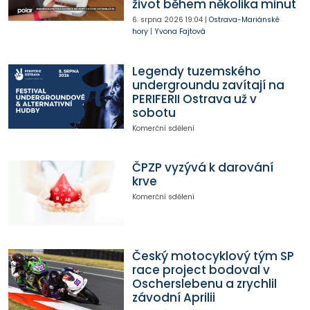
život během několika minut
6. srpna 2026
19:04
|
Ostrava-Mariánské
hory
|
Yvona Fajtová
Legendy tuzemského
undergroundu zavítají na
PERIFERII Ostrava už v
sobotu
Komerční sdělení
ČPZP vyzývá k darování
krve
Komerční sdělení
Český motocyklový tým SP
race project bodoval v
Oscherslebenu a zrychlil
závodní Aprilii