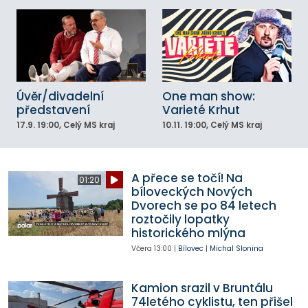
Úvěr/divadelní
One man show:
představení
Varieté Krhut
17.9.
19:00
, Celý MS kraj
10.11.
19:00
, Celý MS kraj
A přece se točí! Na
01:20
bíloveckých Nových
Dvorech se po 84 letech
roztočily lopatky
historického mlýna
Včera
13:00
|
Bílovec
|
Michal Slonina
Kamion srazil v Bruntálu
74letého cyklistu, ten přišel