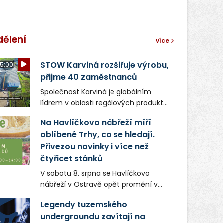
dělení
více
STOW Karviná rozšiřuje výrobu,
5:00
přijme 40 zaměstnanců
Společnost Karviná je globálním
lídrem v oblasti regálových produktů
a systémů, stabilním
Na Havlíčkovo nábřeží míří
zaměstnavatelem na Karvinsku a
oblíbené Trhy, co se hledají.
firmou s obrovským potenciálem.
Přivezou novinky i více než
čtyřicet stánků
V sobotu 8. srpna se Havlíčkovo
nábřeží v Ostravě opět promění v
místo plné vůní, chutí a poctivých
Legendy tuzemského
lokálních výrobků. Trhy, co se hledají
undergroundu zavítají na
tentokrát nabídnou více než čtyřicet