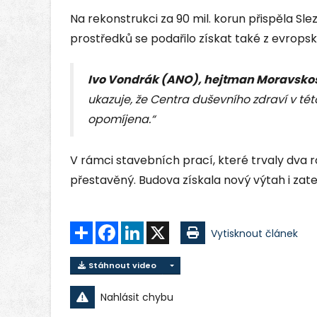
Na rekonstrukci za 90 mil. korun přispěla Sl
prostředků se podařilo získat také z evropsk
Ivo Vondrák (ANO), hejtman Moravskos
ukazuje, že Centra duševního zdraví v té
opomíjena.“
V rámci stavebních prací, které trvaly dva ro
přestavěný. Budova získala nový výtah i zate
Sdílet
Facebook
LinkedIn
X
Vytisknout článek
Stáhnout video
Nahlásit chybu