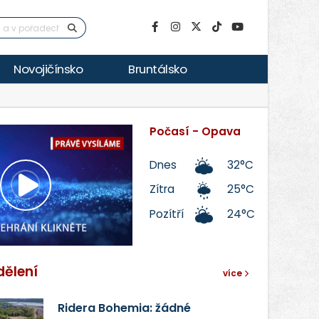
Novojičínsko
Bruntálsko
Počasí - Opava
Dnes
32°C
Zítra
25°C
Přehrát
Pozítří
24°C
video
dělení
více
Ridera Bohemia: žádné