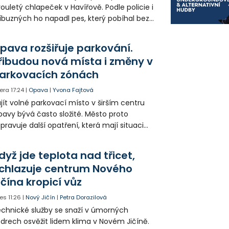
ouletý chlapeček v Havířově. Podle policie i
íbuzných ho napadl pes, který pobíhal bez
dítka a náhubku. Majitel psa údajně z místa
ešel. Případem už se zabývá policie, která
pava rozšiřuje parkování.
jitele psa hledá.
řibudou nová místa i změny v
arkovacích zónách
era
17:24
|
Opava
|
Yvona Fajtová
jít volné parkovací místo v širším centru
avy bývá často složité. Město proto
ipravuje další opatření, která mají situaci
epšit. Vznikají nová parkovací stání, mění se
ganizace dopravy a některé novinky čekají
dyž jde teplota nad třicet,
ké řidiče v parkovacích zónách.
chlazuje centrum Nového
ičína kropicí vůz
es
11:26
|
Nový Jičín
|
Petra Dorazilová
chnické služby se snaží v úmorných
drech osvěžit lidem klima v Novém Jičíně.