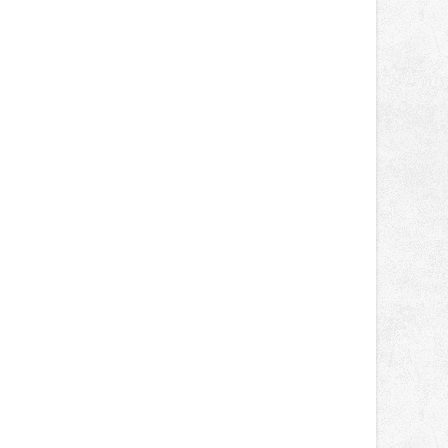
světa vrcholových zápasů, tentokrát
v MMA.