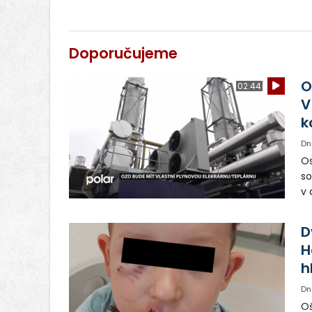
Doporučujeme
O
02:44
V
k
Dn
Os
so
v 
ná
Ve
D
H
h
Dn
Oš