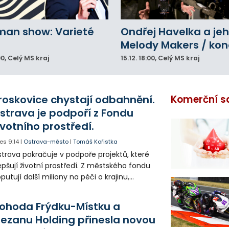
man show: Varieté
Ondřej Havelka a je
Melody Makers / kon
00
, Celý MS kraj
15.12.
18:00
, Celý MS kraj
roskovice chystají odbahnění.
Komerční s
strava je podpoří z Fondu
ivotního prostředí.
es
9:14
|
Ostrava-město
|
Tomáš Kořistka
trava pokračuje v podpoře projektů, které
epšují životní prostředí. Z městského fondu
putují další miliony na péči o krajinu,
řejný prostor i environmentální výchovu
tí a mládeže.
ohoda Frýdku-Místku a
lezanu Holding přinesla novou