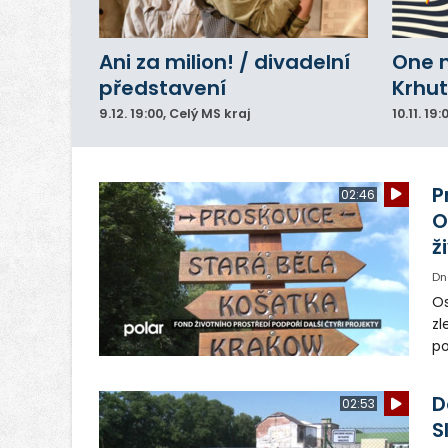
Ani za milion! / divadelní
One 
představení
Krhut
9.12.
19:00
, Celý MS kraj
10.11.
19:
P
02:46
O
ž
Dn
Os
zl
po
ve
dě
D
02:53
S