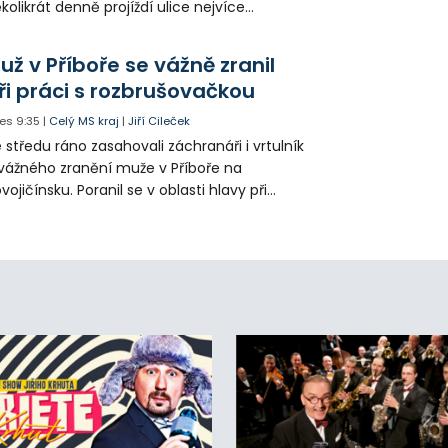
kolikrát denně projíždí ulice nejvíce
hřátého centra kropící vůz. Zvýšila se také
tenzita zálivky květinových záhonů.
už v Příboře se vážně zranil
ři práci s rozbrušovačkou
es
9:35
|
Celý MS kraj
|
Jiří Cileček
 středu ráno zasahovali záchranáři i vrtulník
vážného zranění muže v Příboře na
vojičínsku. Poranil se v oblasti hlavy při
áci s rozbrušovačkou. Následně byl
tulníkem přepraven do ostravské fakultní
emocnice.