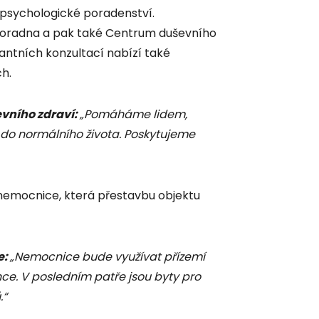
í psychologické poradenství.
poradna a pak také Centrum duševního
lantních konzultací nabízí také
h.
evního zdraví:
„Pomáháme lidem,
 do normálního života. Poskytujeme
 nemocnice, která přestavbu objektu
e:
„Nemocnice bude využívat přízemí
e. V posledním patře jsou byty pro
.“