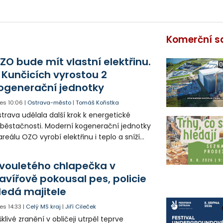
Komerční s
ZO bude mít vlastní elektřinu.
0
 Kunčicích vyrostou 2
ogenerační jednotky
es
10:06
|
Ostrava-město
|
Tomáš Kořistka
trava udělala další krok k energetické
běstačnosti. Moderní kogenerační jednotky
areálu OZO vyrobí elektřinu i teplo a sníží
klady i emise. Malou elektrárnu postaví
olia přímo v Kunčicích.
vouletého chlapečka v
avířově pokousal pes, policie
ledá majitele
es
14:33
|
Celý MS kraj
|
Jiří Cileček
klivé zranění v obličeji utrpěl teprve