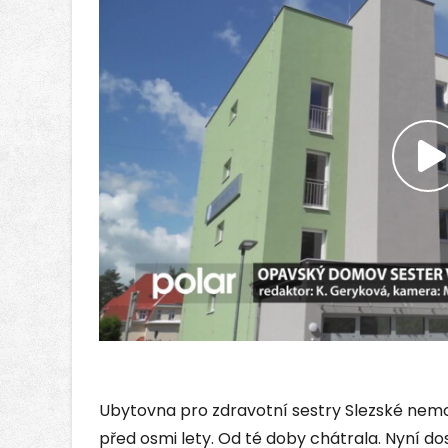
P
v
Ubytovna pro zdravotní sestry Slezské nemo
před osmi lety. Od té doby chátrala. Nyní do