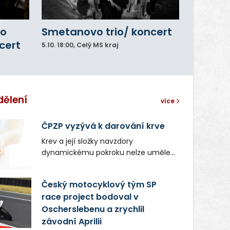
ho
Smetanovo trio/ koncert
cert
5.10.
18:00
, Celý MS kraj
dělení
více
ČPZP vyzývá k darování krve
Krev a její složky navzdory
dynamickému pokroku nelze uměle
vyrobit. Zdravotnictví se tudíž bez
ochoty lidí darovat tuto
Český motocyklový tým SP
nenahraditelnou tělní tekutinu
race project bodoval v
neobejde. Naléhavá potřeba doplnit
Oscherslebenu a zrychlil
krevní zásoby nastává vždy v létě,
kdy stoupá počet úrazů. Česká
závodní Aprilii