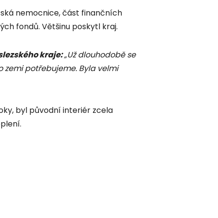
ezská nemocnice, část finančních
ých fondů. Většinu poskytl kraj.
lezského kraje:
„Už dlouhodobě se
to zemi potřebujeme. Byla velmi
ky, byl původní interiér zcela
plení.