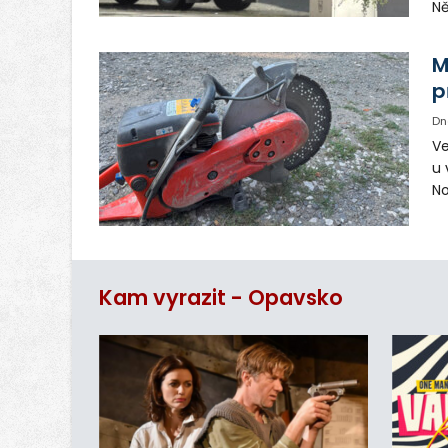
Ně
vy
in
M
p
Dn
Ve
u 
No
pr
vr
n
Kam vyrazit - Opavsko