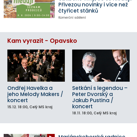
Přivezou novinky i více než
čtyřicet stánků
Komerční sdělení
Kam vyrazit - Opavsko
Ondřej Havelka a
Setkání s legendou –
jeho Melody Makers /
Peter Dvorský a
koncert
Jakub Pustina /
koncert
15.12.
18:00
, Celý MS kraj
18.11.
18:00
, Celý MS kraj
Mariánskohorská radnice