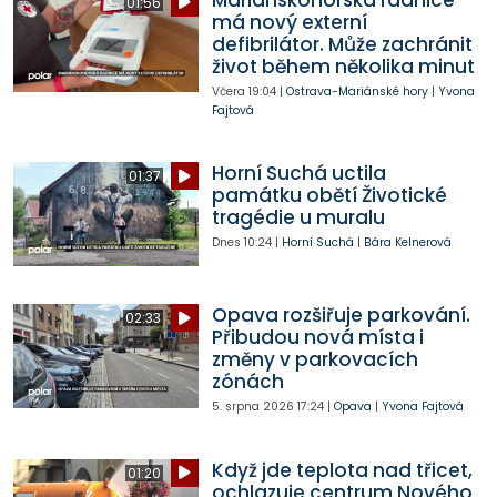
01:56
má nový externí
defibrilátor. Může zachránit
život během několika minut
Včera
19:04
|
Ostrava-Mariánské hory
|
Yvona
Fajtová
Horní Suchá uctila
01:37
památku obětí Životické
tragédie u muralu
Dnes
10:24
|
Horní Suchá
|
Bára Kelnerová
Opava rozšiřuje parkování.
02:33
Přibudou nová místa i
změny v parkovacích
zónách
5. srpna 2026
17:24
|
Opava
|
Yvona Fajtová
Když jde teplota nad třicet,
01:20
ochlazuje centrum Nového