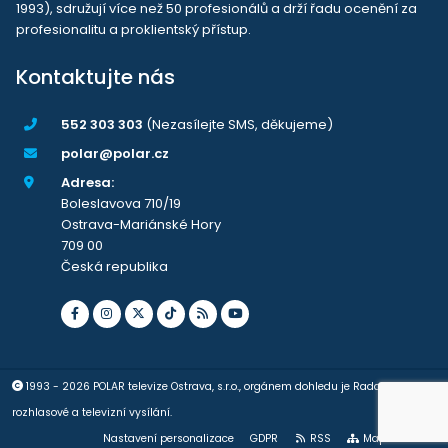
1993), sdružují více než 50 profesionálů a drží řadu ocenění za
profesionalitu a proklientský přístup.
Kontaktujte nás
552 303 303
(Nezasílejte SMS, děkujeme)
polar@polar.cz
Adresa:
Boleslavova 710/19
Ostrava-Mariánské Hory
709 00
Česká republika
1993 - 2026 POLAR televize Ostrava, s.r.o., orgánem dohledu je Rada pro
rozhlasové a televizní vysílání.
Nastavení personalizace
GDPR
RSS
Mapa stránek