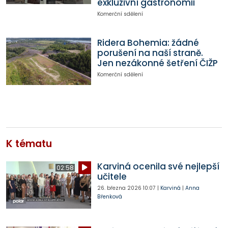
exkluzivní gastronomii
Komerční sdělení
Ridera Bohemia: žádné
porušení na naší straně.
Jen nezákonné šetření ČIŽP
Komerční sdělení
K tématu
Karviná ocenila své nejlepší
02:58
učitele
26. března 2026
10:07
|
Karviná
|
Anna
Břenková