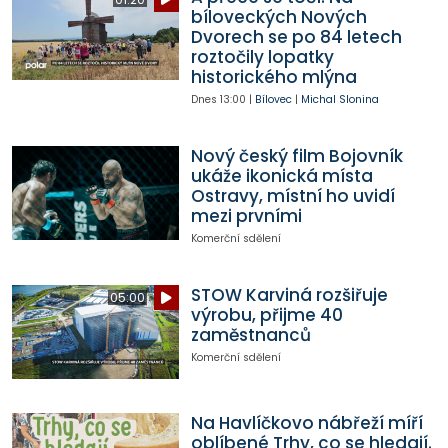
bíloveckých Nových
Dvorech se po 84 letech
roztočily lopatky
historického mlýna
Dnes
13:00
|
Bílovec
|
Michal Slonina
Nový český film Bojovník
ukáže ikonická místa
Ostravy, místní ho uvidí
mezi prvními
Komerční sdělení
STOW Karviná rozšiřuje
05:00
výrobu, přijme 40
zaměstnanců
Komerční sdělení
Na Havlíčkovo nábřeží míří
oblíbené Trhy, co se hledají.