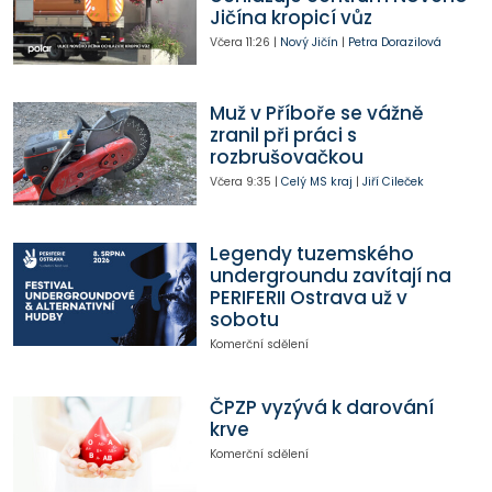
Jičína kropicí vůz
Včera
11:26
|
Nový Jičín
|
Petra Dorazilová
Muž v Příboře se vážně
zranil při práci s
rozbrušovačkou
Včera
9:35
|
Celý MS kraj
|
Jiří Cileček
Legendy tuzemského
undergroundu zavítají na
PERIFERII Ostrava už v
sobotu
Komerční sdělení
ČPZP vyzývá k darování
krve
Komerční sdělení