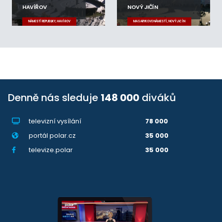
HAVÍŘOV
NOVÝ JIČÍN
NÁMĚSTÍ REPUBLIKY, HAVÍŘOV
MASARYKOVO NÁMĚSTÍ, NOVÝ JIČÍN
Denně nás sleduje
148 000
diváků
televizní vysílání
78 000
portál polar.cz
35 000
televize.polar
35 000