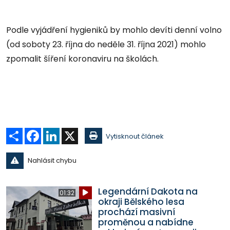
Podle vyjádření hygieniků by mohlo devíti denní volno
(od soboty 23. října do neděle 31. října 2021) mohlo
zpomalit šíření koronaviru na školách.
Sdílet
Facebook
LinkedIn
X
Vytisknout článek
Nahlásit chybu
Legendární Dakota na
01:32
okraji Bělského lesa
prochází masivní
proměnou a nabídne