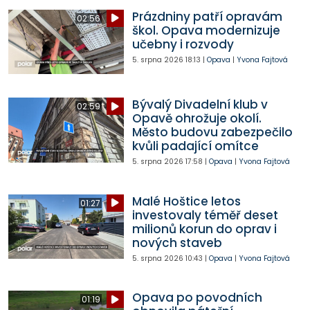
Prázdniny patří opravám
02:56
škol. Opava modernizuje
učebny i rozvody
5. srpna 2026
18:13
|
Opava
|
Yvona Fajtová
Bývalý Divadelní klub v
02:59
Opavě ohrožuje okolí.
Město budovu zabezpečilo
kvůli padající omítce
5. srpna 2026
17:58
|
Opava
|
Yvona Fajtová
Malé Hoštice letos
01:27
investovaly téměř deset
milionů korun do oprav i
nových staveb
5. srpna 2026
10:43
|
Opava
|
Yvona Fajtová
Opava po povodních
01:19