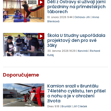
Děti z Ostravy si užívají jarní
01:20
prázdniny na příměstských
táborech
10. února 2026
9:44
|
Ostrava-Jih
|
Anna
Břenková
Škola U Studny uspořádala
02:46
projektový den pro své
žáky
30. června 2026
14:29
|
Karviná
|
Richard
Kutěj
Doporučujeme
Kamion srazil v Bruntálu
74letého cyklistu, ten přišel
o nohu a je v ohrožení
života
Dnes
9:18
|
Bruntál
|
Jiří Cileček