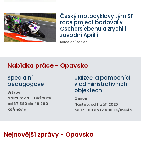
Český motocyklový tým SP
race project bodoval v
Oscherslebenu a zrychlil
závodní Aprilii
Komerční sdělení
Nabídka práce - Opavsko
Speciální
Uklízeči a pomocníci
pedagogové
v administrativních
objektech
Vítkov
Nástup: od 1. září 2026
Opava
od 37 580 do 48 990
Nástup: od 1. září 2026
Kč/měsíc
od 17 600 do 17 600 Kč/měsíc
Nejnovější zprávy - Opavsko