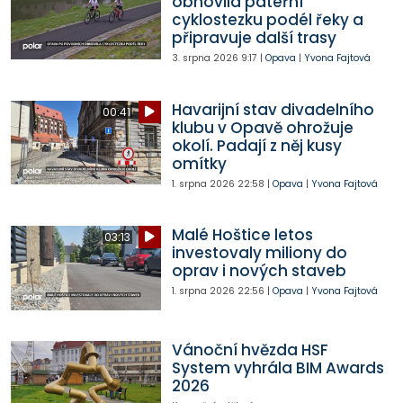
obnovila páteřní
cyklostezku podél řeky a
připravuje další trasy
3. srpna 2026
9:17
|
Opava
|
Yvona Fajtová
Havarijní stav divadelního
00:41
klubu v Opavě ohrožuje
okolí. Padají z něj kusy
omítky
1. srpna 2026
22:58
|
Opava
|
Yvona Fajtová
Malé Hoštice letos
03:13
investovaly miliony do
oprav i nových staveb
1. srpna 2026
22:56
|
Opava
|
Yvona Fajtová
Vánoční hvězda HSF
System vyhrála BIM Awards
2026