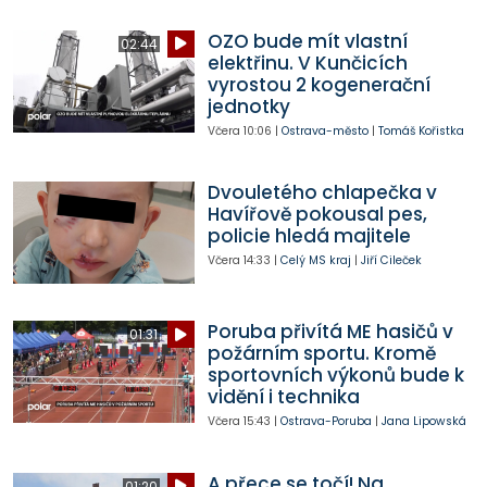
OZO bude mít vlastní
02:44
elektřinu. V Kunčicích
vyrostou 2 kogenerační
jednotky
Včera
10:06
|
Ostrava-město
|
Tomáš Kořistka
Dvouletého chlapečka v
Havířově pokousal pes,
policie hledá majitele
Včera
14:33
|
Celý MS kraj
|
Jiří Cileček
Poruba přivítá ME hasičů v
01:31
požárním sportu. Kromě
sportovních výkonů bude k
vidění i technika
Včera
15:43
|
Ostrava-Poruba
|
Jana Lipowská
A přece se točí! Na
01:20