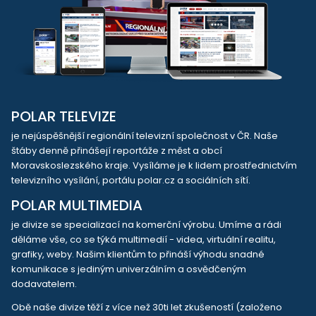
POLAR TELEVIZE
je nejúspěšnější regionální televizní společnost v ČR. Naše
štáby denně přinášejí reportáže z měst a obcí
Moravskoslezského kraje. Vysíláme je k lidem prostřednictvím
televizního vysílání, portálu polar.cz a sociálních sítí.
POLAR MULTIMEDIA
je divize se specializací na komerční výrobu. Umíme a rádi
děláme vše, co se týká multimedií - videa, virtuální realitu,
grafiky, weby. Našim klientům to přináší výhodu snadné
komunikace s jediným univerzálním a osvědčeným
dodavatelem.
Obě naše divize těží z více než 30ti let zkušeností (založeno