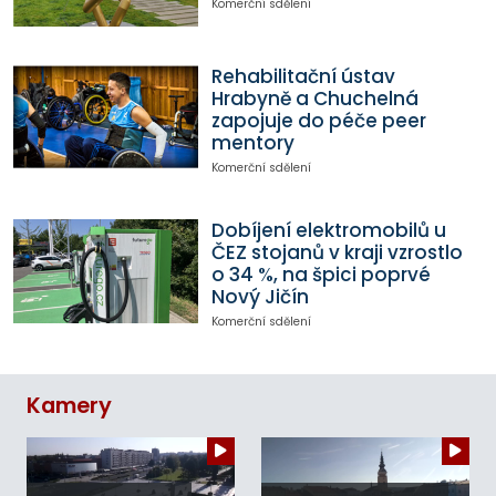
Komerční sdělení
Rehabilitační ústav
Hrabyně a Chuchelná
zapojuje do péče peer
mentory
Komerční sdělení
Dobíjení elektromobilů u
ČEZ stojanů v kraji vzrostlo
o 34 %, na špici poprvé
Nový Jičín
Komerční sdělení
Kamery