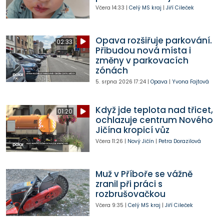
Včera
14:33
|
Celý MS kraj
|
Jiří Cileček
Opava rozšiřuje parkování.
02:33
Přibudou nová místa i
změny v parkovacích
zónách
5. srpna 2026
17:24
|
Opava
|
Yvona Fajtová
Když jde teplota nad třicet,
01:20
ochlazuje centrum Nového
Jičína kropicí vůz
Včera
11:26
|
Nový Jičín
|
Petra Dorazilová
Muž v Příboře se vážně
zranil při práci s
rozbrušovačkou
Včera
9:35
|
Celý MS kraj
|
Jiří Cileček