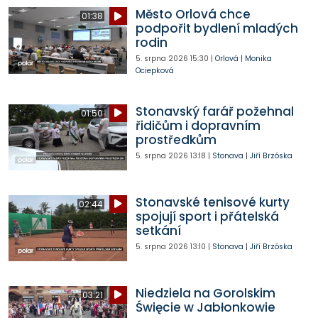
Město Orlová chce
01:38
podpořit bydlení mladých
rodin
5. srpna 2026
15:30
|
Orlová
|
Monika
Ociepková
Stonavský farář požehnal
01:50
řidičům i dopravním
prostředkům
5. srpna 2026
13:18
|
Stonava
|
Jiří Brzóska
Stonavské tenisové kurty
02:44
spojují sport i přátelská
setkání
5. srpna 2026
13:10
|
Stonava
|
Jiří Brzóska
Niedziela na Gorolskim
03:21
Święcie w Jabłonkowie