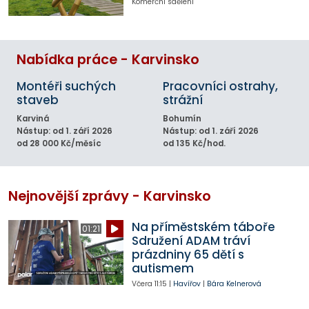
Komerční sdělení
Nabídka práce - Karvinsko
Montéři suchých
Pracovníci ostrahy,
staveb
strážní
Karviná
Bohumín
Nástup: od 1. září 2026
Nástup: od 1. září 2026
od 28 000 Kč/měsíc
od 135 Kč/hod.
Nejnovější zprávy - Karvinsko
Na příměstském táboře
01:21
Sdružení ADAM tráví
prázdniny 65 dětí s
autismem
Včera
11:15
|
Havířov
|
Bára Kelnerová