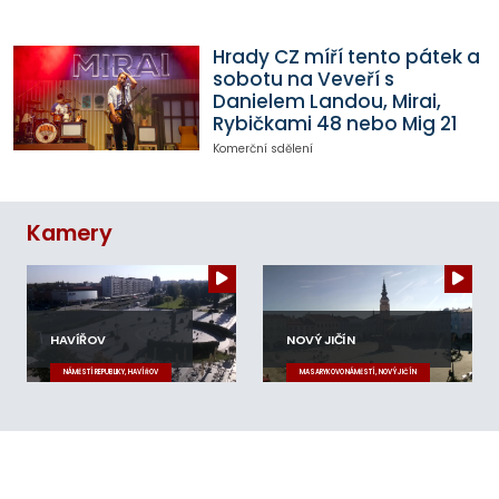
Hrady CZ míří tento pátek a
sobotu na Veveří s
Danielem Landou, Mirai,
Rybičkami 48 nebo Mig 21
Komerční sdělení
Kamery
HAVÍŘOV
NOVÝ JIČÍN
NÁMĚSTÍ REPUBLIKY, HAVÍŘOV
MASARYKOVO NÁMĚSTÍ, NOVÝ JIČÍN