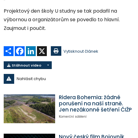
Projektový den školy U studny se tak podařil na
výbornou a organizátorům se povedlo to hlavní.
Zaujmout i poučit.
Sdílet
Facebook
LinkedIn
X
Vytisknout článek
Stáhnout video
Nahlásit chybu
Ridera Bohemia: žádné
porušení na naší straně.
Jen nezákonné šetření ČIŽP
Komerční sdělení
Nový český film Bojovník