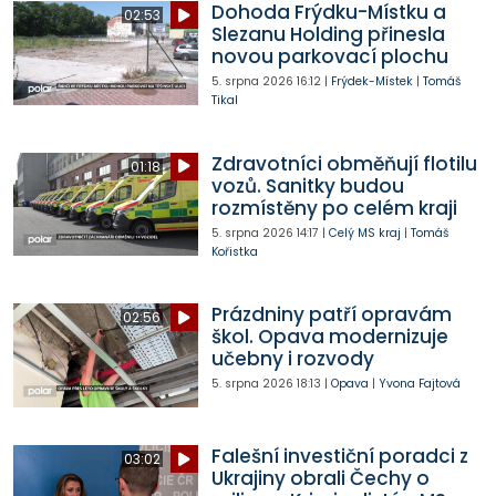
Dohoda Frýdku-Místku a
02:53
Slezanu Holding přinesla
novou parkovací plochu
5. srpna 2026
16:12
|
Frýdek-Místek
|
Tomáš
Tikal
Zdravotníci obměňují flotilu
01:18
vozů. Sanitky budou
rozmístěny po celém kraji
5. srpna 2026
14:17
|
Celý MS kraj
|
Tomáš
Kořistka
Prázdniny patří opravám
02:56
škol. Opava modernizuje
učebny i rozvody
5. srpna 2026
18:13
|
Opava
|
Yvona Fajtová
Falešní investiční poradci z
03:02
Ukrajiny obrali Čechy o