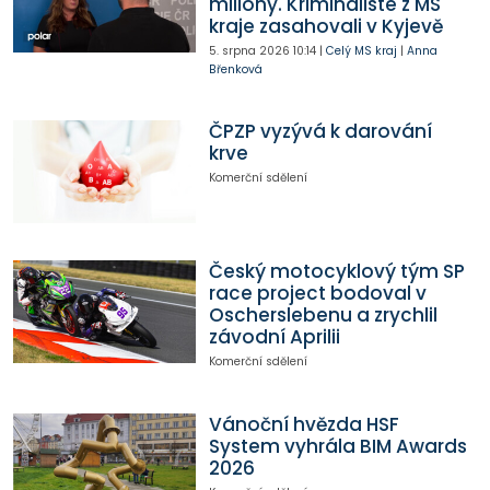
miliony. Kriminalisté z MS
kraje zasahovali v Kyjevě
5. srpna 2026
10:14
|
Celý MS kraj
|
Anna
Břenková
ČPZP vyzývá k darování
krve
Komerční sdělení
Český motocyklový tým SP
race project bodoval v
Oscherslebenu a zrychlil
závodní Aprilii
Komerční sdělení
Vánoční hvězda HSF
System vyhrála BIM Awards
2026