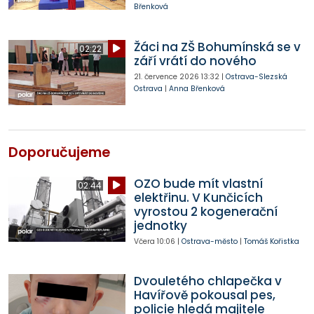
Břenková
Žáci na ZŠ Bohumínská se v
02:22
září vrátí do nového
21. července 2026
13:32
|
Ostrava-Slezská
Ostrava
|
Anna Břenková
Doporučujeme
OZO bude mít vlastní
02:44
elektřinu. V Kunčicích
vyrostou 2 kogenerační
jednotky
Včera
10:06
|
Ostrava-město
|
Tomáš Kořistka
Dvouletého chlapečka v
Havířově pokousal pes,
policie hledá majitele