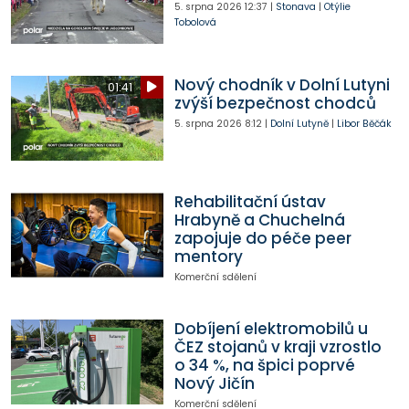
5. srpna 2026
12:37
|
Stonava
|
Otýlie
Tobolová
Nový chodník v Dolní Lutyni
01:41
zvýší bezpečnost chodců
5. srpna 2026
8:12
|
Dolní Lutyně
|
Libor Běčák
Rehabilitační ústav
Hrabyně a Chuchelná
zapojuje do péče peer
mentory
Komerční sdělení
Dobíjení elektromobilů u
ČEZ stojanů v kraji vzrostlo
o 34 %, na špici poprvé
Nový Jičín
Komerční sdělení