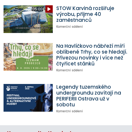
STOW Karviná rozšiřuje
05:00
výrobu, přijme 40
zaměstnanců
Komerční sdělení
Na Havlíčkovo nábřeží míří
oblíbené Trhy, co se hledají.
Přivezou novinky i více než
čtyřicet stánků
Komerční sdělení
Legendy tuzemského
undergroundu zavítají na
PERIFERII Ostrava už v
sobotu
Komerční sdělení