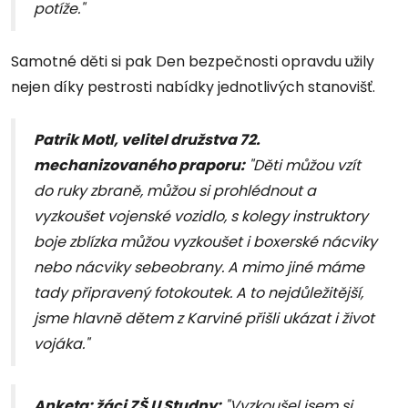
potíže."
Samotné děti si pak Den bezpečnosti opravdu užily
nejen díky pestrosti nabídky jednotlivých stanovišť.
Patrik Motl, velitel družstva 72.
mechanizovaného praporu:
"Děti můžou vzít
do ruky zbraně, můžou si prohlédnout a
vyzkoušet vojenské vozidlo, s kolegy instruktory
boje zblízka můžou vyzkoušet i boxerské nácviky
nebo nácviky sebeobrany. A mimo jiné máme
tady připravený fotokoutek. A to nejdůležitější,
jsme hlavně dětem z Karviné přišli ukázat i život
vojáka."
Anketa: žáci ZŠ U Studny:
"Vyzkoušel jsem si,