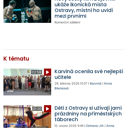
ukáže ikonická místa
Ostravy, místní ho uvidí
mezi prvními
Komerční sdělení
K tématu
Karviná ocenila své nejlepší
02:58
učitele
26. března 2026
10:07
|
Karviná
|
Anna
Břenková
Děti z Ostravy si užívají jarní
01:20
prázdniny na příměstských
táborech
10. února 2026
9:44
|
Ostrava-Jih
|
Anna