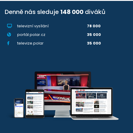
Denně nás sleduje
148 000
diváků
televizní vysílání
78 000
portál polar.cz
35 000
televize.polar
35 000