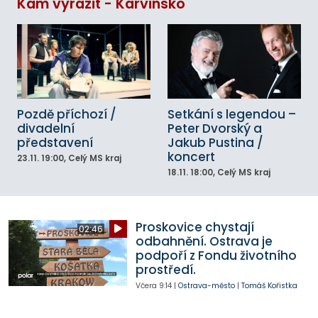
Kam vyrazit - Karvinsko
Pozdě příchozí /
Setkání s legendou –
divadelní
Peter Dvorský a
představení
Jakub Pustina /
koncert
23.11.
19:00
, Celý MS kraj
18.11.
18:00
, Celý MS kraj
Proskovice chystají
02:46
odbahnění. Ostrava je
podpoří z Fondu životního
prostředí.
Včera
9:14
|
Ostrava-město
|
Tomáš Kořistka