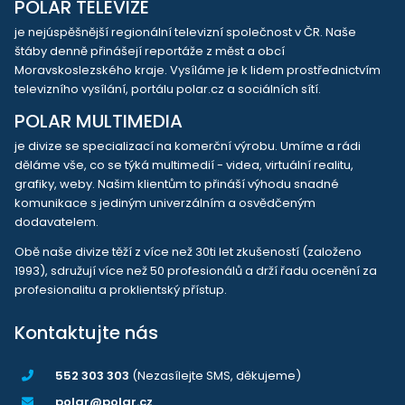
POLAR TELEVIZE
je nejúspěšnější regionální televizní společnost v ČR. Naše
štáby denně přinášejí reportáže z měst a obcí
Moravskoslezského kraje. Vysíláme je k lidem prostřednictvím
televizního vysílání, portálu polar.cz a sociálních sítí.
POLAR MULTIMEDIA
je divize se specializací na komerční výrobu. Umíme a rádi
děláme vše, co se týká multimedií - videa, virtuální realitu,
grafiky, weby. Našim klientům to přináší výhodu snadné
komunikace s jediným univerzálním a osvědčeným
dodavatelem.
Obě naše divize těží z více než 30ti let zkušeností (založeno
1993), sdružují více než 50 profesionálů a drží řadu ocenění za
profesionalitu a proklientský přístup.
Kontaktujte nás
552 303 303
(Nezasílejte SMS, děkujeme)
polar@polar.cz