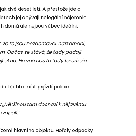
jak dvě desetiletí. A přestože jde o
etech jej obývají nelegální nájemníci.
ch domů ale nejsou vůbec ideální.
t, že to jsou bezdomovci, narkomani,
 kolem. Občas se stává, že tady padají
jí okna. Hrozně nás to tady terorizuje.
o těchto míst přijíždí policie.
 „
Většinou tam dochází k nějakému
 zapálí.“
ízemí hlavního objektu. Hořely odpadky