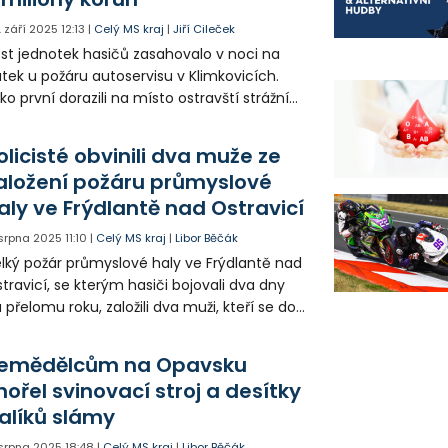
. září 2025
12:13
|
Celý MS kraj
|
Jiří Cileček
st jednotek hasičů zasahovalo v noci na
tek u požáru autoservisu v Klimkovicích.
ko první dorazili na místo ostravští strážníci
státní policisté, kteří měli zrovna společnou
eventivní akci. Evakuovali obyvatele z
olicisté obvinili dva muže ze
olních domů a následně asistovali
aložení požáru průmyslové
sičům. Jeden hasič se během zásahu zranil
aly ve Frýdlantě nad Ostravicí
škoda byla odhadnuta na 3 miliony korun.
 srpna 2025
11:10
|
Celý MS kraj
|
Libor Běčák
lký požár průmyslové haly ve Frýdlantě nad
travicí, se kterým hasiči bojovali dva dny
 přelomu roku, založili dva muži, kteří se do
jektu vloupali, aby tam přespali. K zahřátí si
zdělali oheň, od kterého pak hala začala
emědělcům na Opavsku
řet tak mohutně, že nebyli schopni ji uhasit
hořel svinovací stroj a desítky
museli přivolat profesionály.
alíků slámy
 srpna 2025
18:48
|
Celý MS kraj
|
Libor Běčák