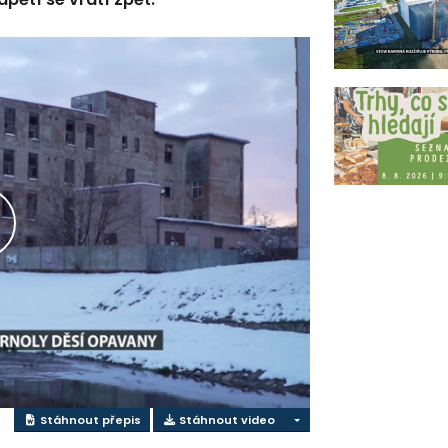
řehrát
ideo
Stáhnout přepis
Stáhnout video