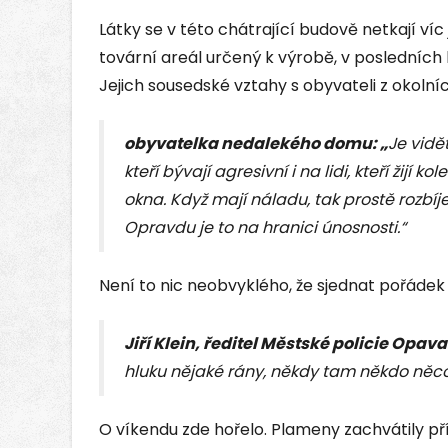
Látky se v této chátrající budově netkají víc 
tovární areál určený k výrobě, v posledních l
Jejich sousedské vztahy s obyvateli z okolní
obyvatelka nedalekého domu: „
Je vidě
kteří bývají agresivní i na lidi, kteří žijí
okna. Když mají náladu, tak prostě rozbíje
Opravdu je to na hranici únosnosti.“
Není to nic neobvyklého, že sjednat pořádek d
Jiří Klein, ředitel Městské policie Opava:
hluku nějaké rány, někdy tam někdo něco
O víkendu zde hořelo. Plameny zachvátily př