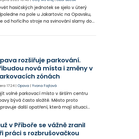
vět hasičských jednotek se sjelo v úterý
poledne na pole u Jakartovic na Opavsku,
e od hořícího stroje na svinování slamy do
líků začalo hořet celé pole. Dalšímu šíření
ně zabránilo oborání hořící části pole.
pava rozšiřuje parkování.
řibudou nová místa i změny v
arkovacích zónách
era
17:24
|
Opava
|
Yvona Fajtová
jít volné parkovací místo v širším centru
avy bývá často složité. Město proto
ipravuje další opatření, která mají situaci
epšit. Vznikají nová parkovací stání, mění se
ganizace dopravy a některé novinky čekají
už v Příboře se vážně zranil
ké řidiče v parkovacích zónách.
ři práci s rozbrušovačkou