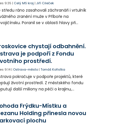
es
9:35
|
Celý MS kraj
|
Jiří Cileček
 středu ráno zasahovali záchranáři i vrtulník
vážného zranění muže v Příboře na
vojičínsku. Poranil se v oblasti hlavy při
áci s rozbrušovačkou. Následně byl
tulníkem přepraven do ostravské fakultní
emocnice.
roskovice chystají odbahnění.
strava je podpoří z Fondu
ivotního prostředí.
es
9:14
|
Ostrava-město
|
Tomáš Kořistka
trava pokračuje v podpoře projektů, které
epšují životní prostředí. Z městského fondu
putují další miliony na péči o krajinu,
řejný prostor i environmentální výchovu
tí a mládeže.
ohoda Frýdku-Místku a
lezanu Holding přinesla novou
arkovací plochu