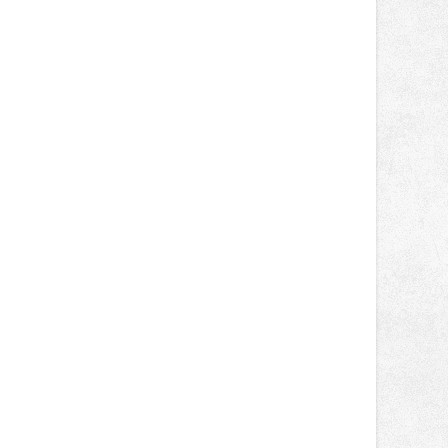
Supersport desáté a jedenácté
místo. Maks Palmowski dokončil oba
závody kategorie Sportbike na
dvanácté příčce. Přestože výsledky
zůstaly za očekáváním týmu, důležitý
posun přineslo testování nového
aerodynamického řešení pro Aprilii
RS660, které motocykl znatelně
zrychlilo.