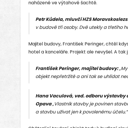
naházené ve výtahové šachtě.
Petr Kůdela, mluvčí HZS Moravskoslezsk
v budově tři osoby. Dvě utekly a třetího ha
Majitel budovy, František Peringer, chtěl kd
hotel a kanceláře. Projekt ale nevyšel. A tak 
František Peringer, majitel budovy:
„My
objekt nepřetržitě a ani tak se uhlídat ne
Hana Vaculová, ved. odboru výstavby 
Opava
„Vlastník stavby je povinen stav
a stavbu užívat jen k povolenému účelu.“