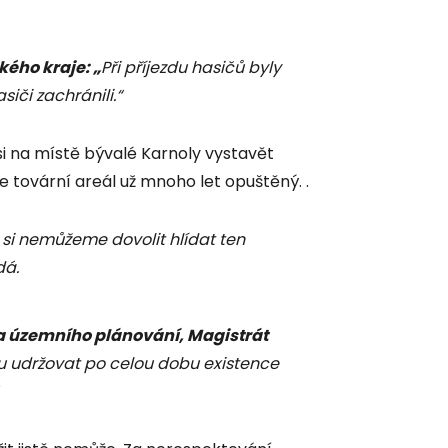
ého kraje: „
Při příjezdu hasičů byly
siči zachránili.“
ysi na místě bývalé Karnoly vystavět
je tovární areál už mnoho let opuštěný. .
 si nemůžeme dovolit hlídat ten
dá.
a územního plánování, Magistrát
bu udržovat po celou dobu existence