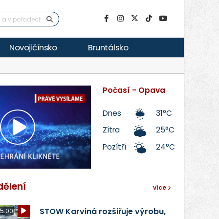
Novojičínsko
Bruntálsko
Počasí - Opava
Dnes
31°C
Zítra
25°C
Přehrát
Pozítří
24°C
video
dělení
více
STOW Karviná rozšiřuje výrobu,
5:00