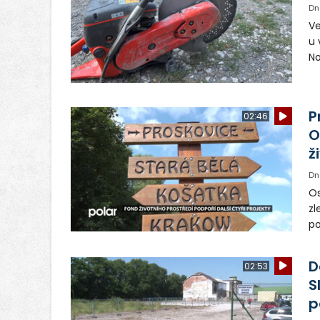
Dn
Ve
u 
No
pr
vr
n
P
02:46
O
ž
Dn
Os
zl
po
ve
dě
D
02:53
S
p