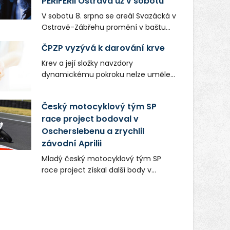
PERIFERII Ostrava už v sobotu
V sobotu 8. srpna se areál Svazácká v
Ostravě-Zábřehu promění v baštu
undergroundové a alternativní
ČPZP vyzývá k darování krve
hudby. Uskuteční se zde totiž první
ročník festivalu PERIFERIE Ostrava.
Krev a její složky navzdory
Brány areálu se otevřou půlhodinu po
dynamickému pokroku nelze uměle
poledni, na příchozí čekají koncerty,
vyrobit. Zdravotnictví se tudíž bez
autorská čtení a rozhovory.
ochoty lidí darovat tuto
Český motocyklový tým SP
Vstupenky v ceně 450 Kč jsou v
nenahraditelnou tělní tekutinu
prodeji.
race project bodoval v
neobejde. Naléhavá potřeba doplnit
Oscherslebenu a zrychlil
krevní zásoby nastává vždy v létě,
kdy stoupá počet úrazů. Česká
závodní Aprilii
průmyslová zdravotní pojišťovna
Mladý český motocyklový tým SP
(ČPZP) apeluje na všechny, kteří se
race project získal další body v
těší dobrému zdraví, aby se stali
mezinárodním šampionátu EURO
pravidelnými dárci krve.
MOTO. Při závodním víkendu, který se
konal od 31. července do 2. srpna na
německém okruhu Oschersleben,
obsadil Filip Novotný ve třídě