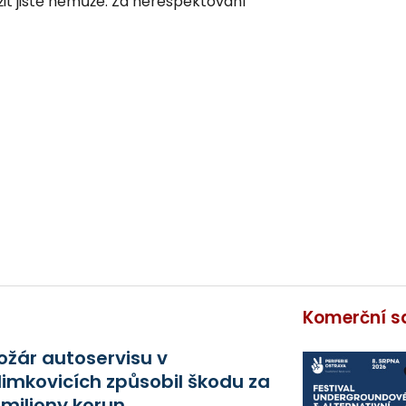
užit jistě nemůže. Za nerespektování
Komerční s
ožár autoservisu v
limkovicích způsobil škodu za
 miliony korun