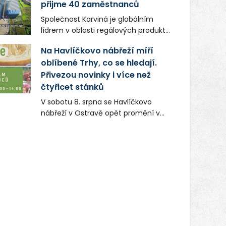
přijme 40 zaměstnanců
Společnost Karviná je globálním
lídrem v oblasti regálových produktů
a systémů, stabilním
Na Havlíčkovo nábřeží míří
zaměstnavatelem na Karvinsku a
oblíbené Trhy, co se hledají.
firmou s obrovským potenciálem.
Přivezou novinky i více než
čtyřicet stánků
V sobotu 8. srpna se Havlíčkovo
nábřeží v Ostravě opět promění v
místo plné vůní, chutí a poctivých
lokálních výrobků. Trhy, co se hledají
tentokrát nabídnou více než čtyřicet
pečlivě vybraných stánků s kvalitní
gastronomií, farmářskými produkty,
designem i řemeslnou tvorbou.
Návštěvníci se mohou těšit nejen na
oblíbené stálice, ale také na řadu
novinek, které v Ostravě běžně
nepotkají.