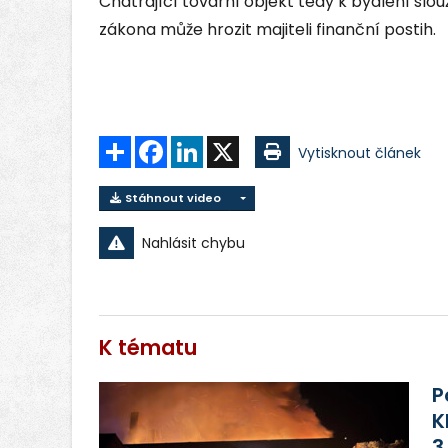
Chátrající tovární objekt tedy k bydlení slo
zákona může hrozit majiteli finanční postih.
Sdílet
Facebook
LinkedIn
X
Vytisknout článek
Stáhnout video
Nahlásit chybu
K tématu
P
K
3