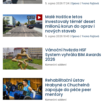
5. srpna 2026
17:24
|
Opava
|
Yvona Fajtová
Malé Hoštice letos
01:27
investovaly téměř deset
milionů korun do oprav i
nových staveb
5. srpna 2026
10:43
|
Opava
|
Yvona Fajtová
Vánoční hvězda HSF
System vyhrála BIM Awards
2026
Komerční sdělení
Rehabilitační ústav
Hrabyně a Chuchelná
zapojuje do péče peer
mentory
Komerční sdělení