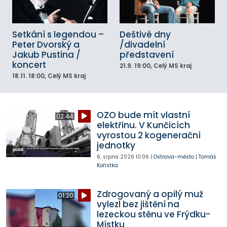
Setkání s legendou –
Deštivé dny
Peter Dvorský a
/divadelní
Jakub Pustina /
představení
koncert
21.9.
19:00
, Celý MS kraj
18.11.
18:00
, Celý MS kraj
OZO bude mít vlastní
02:44
elektřinu. V Kunčicích
vyrostou 2 kogenerační
jednotky
6. srpna 2026
10:06
|
Ostrava-město
|
Tomáš
Kořistka
Zdrogovaný a opilý muž
01:20
vylezl bez jištění na
lezeckou stěnu ve Frýdku-
Místku