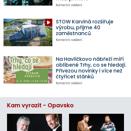
Komerční sdělení
STOW Karviná rozšiřuje
05:00
výrobu, přijme 40
zaměstnanců
Komerční sdělení
Na Havlíčkovo nábřeží míří
oblíbené Trhy, co se hledají.
Přivezou novinky i více než
čtyřicet stánků
Komerční sdělení
Kam vyrazit - Opavsko