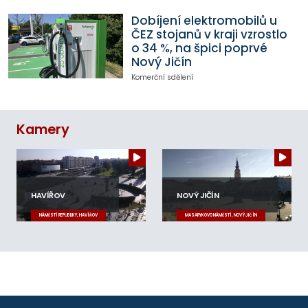
Dobíjení elektromobilů u
ČEZ stojanů v kraji vzrostlo
o 34 %, na špici poprvé
Nový Jičín
Komerční sdělení
Kamery
HAVÍŘOV
NOVÝ JIČÍN
NÁMĚSTÍ REPUBLIKY, HAVÍŘOV
MASARYKOVO NÁMĚSTÍ, NOVÝ JIČÍN