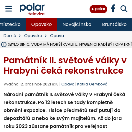
místecko
Opavsko
Novojičínsko
Bruntálsko
Domů
Opavsko
Opava
Ě PŘIBYLO SINIC, VODA MÁ HORŠÍ KVALITU, HYGIENICI RADÍ BÝT OPATRNÍ
ÚOHS DAL ZÁTORU POKUTU 100 000 ZA CHYBY V ZAKÁZCE NA OBN
AREÁL LODIČEK V KARVINÉ SE PŘIPRAVUJE NA VELKOU REKONSTRUKC
KARVINÁ ZNÁ BUDOUCÍ PODOBU AREÁLU LODIČKY V PARKU BOŽEN
CYKLISTU (74) SRAZIL V BRUNTÁLU KAMION, JE V OHROŽENÍ ŽIVOTA,
POLICIE HLEDÁ PŘÍPADNÉ SVĚDKY, KTEŘÍ POMŮŽOU OBJASNIT PRŮ
RADNÍ OSTRAVY A POSLANKYNĚ A. HOFFMANNOVÁ ZA PIRÁTY PODA
NA POSTUP MINISTERSTVA ŽIVOTNÍHO PROSTŘEDÍ V KAUZE HALDY 
MUŽ V PŘÍBOŘE SE VÁŽNĚ ZRANIL PŘI PRÁCI S ROZBRUŠOVAČKOU, I
SLEZSKÁ OSTRAVA PŘIPRAVUJE PROJEKTOVOU DOKUMENTACI PRO 
PODEZŘELÝ BALÍČEK ZASTAVIL PROVOZ NA NÁDRAŽÍ VE F-M, ČEKÁ 
CHLAPEČKA (2) V HAVÍŘOVĚ POKOUSAL PES, POLICIE HLEDÁ MAJITEL
MS KRAJ VYBUDUJE ZA 40 MILIONŮ V JABLUNKOVĚ NOVÝ MOST PŘES O
FOTBALISTA LAURI LAINE SE VRACÍ Z BANÍKU OSTRAVA NA PŮL ROK
F-M DOKONČIL VOLNOČASOVÝ AREÁL RIVKA PARK ZA 62 MILIONŮ,
Památník II. světové války v
Hrabyni čeká rekonstrukce
Vydáno 12. prosince 2021 8:18 |
Opava
|
Katka Geryková
Národní památník II. světové války v Hrabyni čeká
rekonstrukce. Po 12 letech se tady kompletně
obmění expozice. Tisíce předmětů teď putují do
depozitářů a nebo ke svým majitelům. Až do jara
roku 2023 zůstane památník pro veřejnost