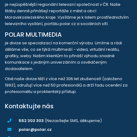
je nejúspěšnější regionální televizní společnost v ČR. Naše
štáby denně přinášejí reportáže z měst a obcí
Moravskoslezského kraje. Vysíláme je k lidem prostřednictvím
televizního vysílání, portálu polar.cz a sociálních sítí.
POLAR MULTIMEDIA
je divize se specializací na komerční výrobu. Umíme a rádi
děláme vše, co se týká multimedií - videa, virtuální realitu,
grafiky, weby. Našim klientům to přináší výhodu snadné
komunikace s jediným univerzálním a osvědčeným
dodavatelem.
Obě naše divize těží z více než 30ti let zkušeností (založeno
1993), sdružují více než 50 profesionálů a drží řadu ocenění za
profesionalitu a proklientský přístup.
Kontaktujte nás
552 303 303
(Nezasílejte SMS, děkujeme)
polar@polar.cz