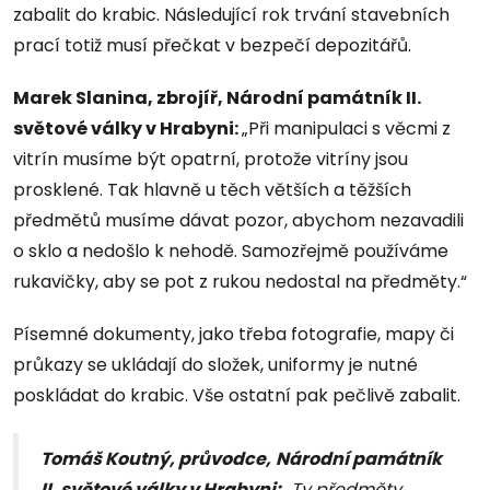
zabalit do krabic. Následující rok trvání stavebních
prací totiž musí přečkat v bezpečí depozitářů.
Marek Slanina, zbrojíř, Národní památník II.
světové války v Hrabyni:
„Při manipulaci s věcmi z
vitrín musíme být opatrní, protože vitríny jsou
prosklené. Tak hlavně u těch větších a těžších
předmětů musíme dávat pozor, abychom nezavadili
o sklo a nedošlo k nehodě. Samozřejmě používáme
rukavičky, aby se pot z rukou nedostal na předměty.“
Písemné dokumenty, jako třeba fotografie, mapy či
průkazy se ukládají do složek, uniformy je nutné
poskládat do krabic. Vše ostatní pak pečlivě zabalit.
Tomáš Koutný, průvodce,
Národní památník
II. světové války v Hrabyni:
„Ty předměty