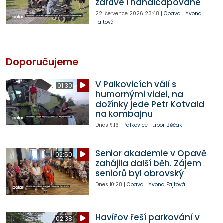
zdravé i handicapované
22. července 2026
23:48
|
Opava
|
Yvona
Fajtová
Doporučujeme
V Palkovicích válí s
01:30
humornými videi, na
dožínky jede Petr Kotvald
na kombajnu
Dnes
9:16
|
Palkovice
|
Libor Běčák
Senior akademie v Opavě
02:50
zahájila další běh. Zájem
seniorů byl obrovský
Dnes
10:28
|
Opava
|
Yvona Fajtová
Havířov řeší parkování v
02:38