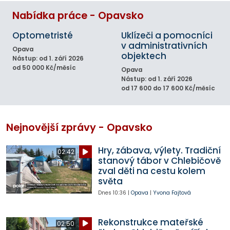
Nabídka práce - Opavsko
Optometristé
Uklízeči a pomocníci
v administrativních
Opava
objektech
Nástup: od 1. září 2026
od 50 000 Kč/měsíc
Opava
Nástup: od 1. září 2026
od 17 600 do 17 600 Kč/měsíc
Nejnovější zprávy - Opavsko
Hry, zábava, výlety. Tradiční
02:42
stanový tábor v Chlebičově
zval děti na cestu kolem
světa
Dnes
10:36
|
Opava
|
Yvona Fajtová
Rekonstrukce mateřské
02:50