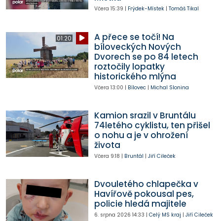
Včera
15:39
|
Frýdek-Místek
|
Tomáš Tikal
A přece se točí! Na
01:20
bíloveckých Nových
Dvorech se po 84 letech
roztočily lopatky
historického mlýna
Včera
13:00
|
Bílovec
|
Michal Slonina
Kamion srazil v Bruntálu
74letého cyklistu, ten přišel
o nohu a je v ohrožení
života
Včera
9:18
|
Bruntál
|
Jiří Cileček
Dvouletého chlapečka v
Havířově pokousal pes,
policie hledá majitele
6. srpna 2026
14:33
|
Celý MS kraj
|
Jiří Cileček