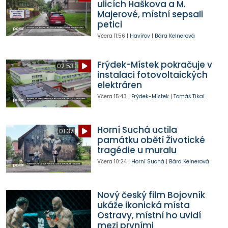
ulicích Haškova a M.
Majerové, místní sepsali
petici
Včera
11:56
|
Havířov
|
Bára Kelnerová
Frýdek-Místek pokračuje v
02:53
instalaci fotovoltaických
elektráren
Včera
15:43
|
Frýdek-Místek
|
Tomáš Tikal
Horní Suchá uctila
01:37
památku obětí Životické
tragédie u muralu
Včera
10:24
|
Horní Suchá
|
Bára Kelnerová
Nový český film Bojovník
ukáže ikonická místa
Ostravy, místní ho uvidí
mezi prvními