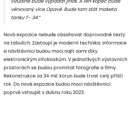
vizuálně bude vypadat jinak. A ten kopec bude
věnovaný více Opavě. Bude tam stát maketa
tanku T- 34.“
Nová expozice nebude obsahovat doprovodné texty
na tabulích. Zastoupí je moderní technika. Informace
si návštěvníci budou moci najít sami díky
elektronickým infokioskům. V jednotlivých výstavních
prostorách se budou promítat fotografie a filmy.
Rekonstrukce za 34 mil. korun bude trvat celý příští
rok. Do nové expozice budou moci návštěvníci
poprvé vstoupit v dubnu roku 2023.