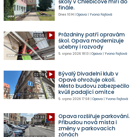
školy v Chlebičově míří do
finále.
Dnes
10:14
|
Opava
|
Yvona Fajtová
Prázdniny patří opravám
02:56
škol. Opava modernizuje
učebny i rozvody
5. srpna 2026
18:13
|
Opava
|
Yvona Fajtová
Bývalý Divadelní klub v
02:59
Opavě ohrožuje okolí.
Město budovu zabezpečilo
kvůli padající omítce
5. srpna 2026
17:58
|
Opava
|
Yvona Fajtová
Opava rozšiřuje parkování.
02:33
Přibudou nová místa i
změny v parkovacích
zónách