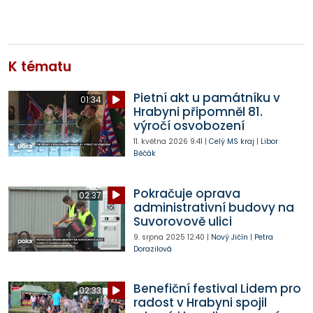
K tématu
Pietní akt u památníku v
01:34
Hrabyni připomněl 81.
výročí osvobození
11. května 2026
9:41
|
Celý MS kraj
|
Libor
Běčák
Pokračuje oprava
02:37
administrativní budovy na
Suvorovově ulici
9. srpna 2025
12:40
|
Nový Jičín
|
Petra
Dorazilová
Benefiční festival Lidem pro
02:33
radost v Hrabyni spojil