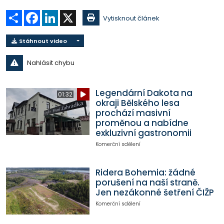
Sdílet
Facebook
LinkedIn
X
Vytisknout článek
Stáhnout video
Nahlásit chybu
Legendární Dakota na
01:32
okraji Bělského lesa
prochází masivní
proměnou a nabídne
exkluzivní gastronomii
Komerční sdělení
Ridera Bohemia: žádné
porušení na naší straně.
Jen nezákonné šetření ČIŽP
Komerční sdělení