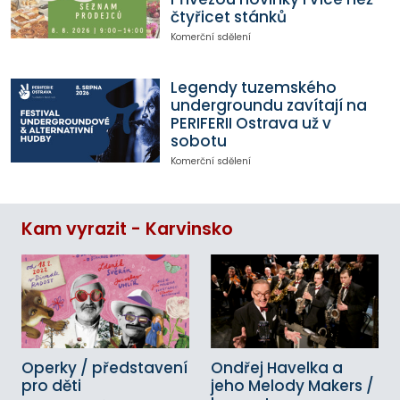
čtyřicet stánků
Komerční sdělení
Legendy tuzemského
undergroundu zavítají na
PERIFERII Ostrava už v
sobotu
Komerční sdělení
Kam vyrazit - Karvinsko
Operky / představení
Ondřej Havelka a
pro děti
jeho Melody Makers /