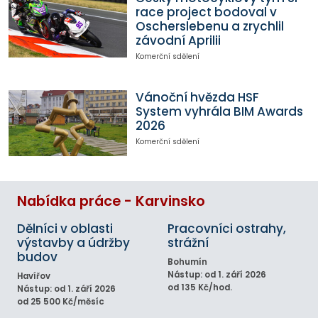
race project bodoval v
Oscherslebenu a zrychlil
závodní Aprilii
Komerční sdělení
Vánoční hvězda HSF
System vyhrála BIM Awards
2026
Komerční sdělení
Nabídka práce - Karvinsko
Dělníci v oblasti
Pracovníci ostrahy,
výstavby a údržby
strážní
budov
Bohumín
Nástup: od 1. září 2026
Havířov
od 135 Kč/hod.
Nástup: od 1. září 2026
od 25 500 Kč/měsíc