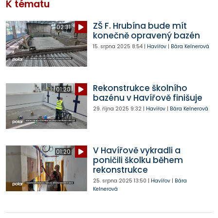
K tématu
ZŠ F. Hrubína bude mít
02:31
konečně opravený bazén
15. srpna 2025
8:54
|
Havířov
|
Bára Kelnerová
Rekonstrukce školního
01:20
bazénu v Havířově finišuje
29. října 2025
9:32
|
Havířov
|
Bára Kelnerová
V Havířově vykradli a
01:20
poničili školku během
rekonstrukce
25. srpna 2025
13:50
|
Havířov
|
Bára
Kelnerová