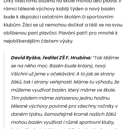
Díky vlastnímu bazénu na škole mohou děti plavat v
rámci tělesné výchovy každý týden a nový bazén
bude k dispozici i ostatním školám či sportovním
klubům. Žáci se už nemohou dočkat a těší se na svou
oblíbenou paní plavčici. Plavání patří pro mnohé k
nejoblíbenějším částem výuky.
David Ryška, ředitel ZŠ F. Hrubína:
“Tak těšíme
se na něho moc. Bazén bude krásný, nový.
Všichni už jsme v očekávání. A to jak ze strany
žáků, tak i strany veřejnosti. Máme tu výhodu, že
můžeme využívat bazén, který máme ve škole.
Tím pádem máme zařazenou jednu hodinu
tělesné výchovy povinně pro všechny ročníky v
daném týdnu. Samozřejmě kromě našich žáků
mohou bazén využívat i různé sportovní kluby,