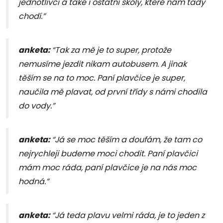
jednotlivci a také i ostatní školy, které nám tady
chodí.”
anketa:
“Tak za mě je to super, protože
nemusíme jezdit nikam autobusem. A jinak
těším se na to moc. Paní plavčice je super,
naučila mě plavat, od první třídy s námi chodila
do vody.”
anketa:
“Já se moc těším a doufám, že tam co
nejrychleji budeme moci chodit. Paní plavčici
mám moc ráda, paní plavčice je na nás moc
hodná.”
anketa:
“Já teda plavu velmi ráda, je to jeden z