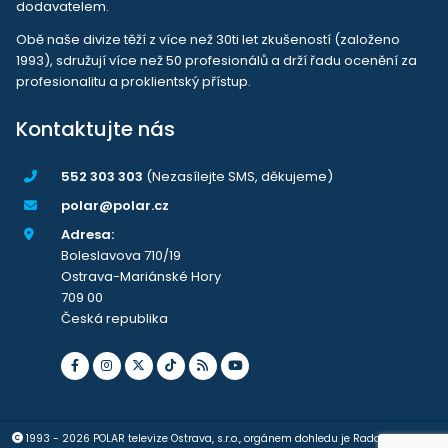
dodavatelem.
Obě naše divize těží z více než 30ti let zkušeností (založeno
1993), sdružují více než 50 profesionálů a drží řadu ocenění za
profesionalitu a proklientský přístup.
Kontaktujte nás
552 303 303
(Nezasílejte SMS, děkujeme)
polar@polar.cz
Adresa:
Boleslavova 710/19
Ostrava-Mariánské Hory
709 00
Česká republika
1993 - 2026 POLAR televize Ostrava, s.r.o., orgánem dohledu je Rada pro