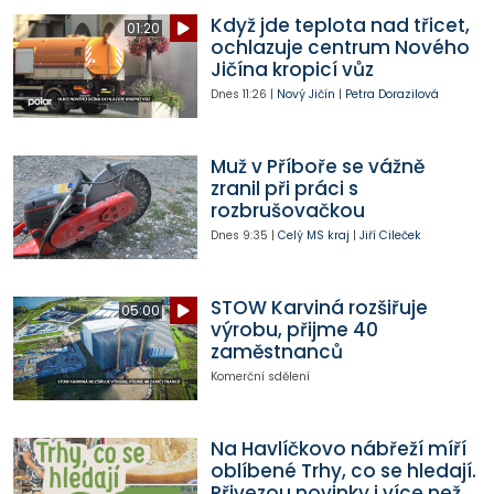
Když jde teplota nad třicet,
01:20
ochlazuje centrum Nového
Jičína kropicí vůz
Dnes
11:26
|
Nový Jičín
|
Petra Dorazilová
Muž v Příboře se vážně
zranil při práci s
rozbrušovačkou
Dnes
9:35
|
Celý MS kraj
|
Jiří Cileček
STOW Karviná rozšiřuje
05:00
výrobu, přijme 40
zaměstnanců
Komerční sdělení
Na Havlíčkovo nábřeží míří
oblíbené Trhy, co se hledají.
Přivezou novinky i více než