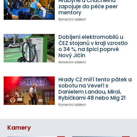
Hrabyně a Chuchelná
zapojuje do péče peer
mentory
Komerční sdělení
Dobíjení elektromobilů u
ČEZ stojanů v kraji vzrostlo
o 34 %, na špici poprvé
Nový Jičín
Komerční sdělení
Hrady CZ míří tento pátek a
sobotu na Veveří s
Danielem Landou, Mirai,
Rybičkami 48 nebo Mig 21
Komerční sdělení
Kamery