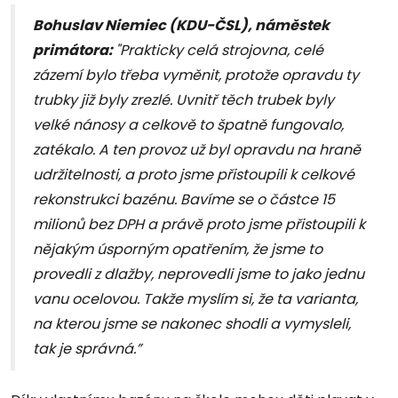
Bohuslav Niemiec (KDU-ČSL), náměstek
primátora:
"Prakticky celá strojovna, celé
zázemí bylo třeba vyměnit, protože opravdu ty
trubky již byly zrezlé. Uvnitř těch trubek byly
velké nánosy a celkově to špatně fungovalo,
zatékalo. A ten provoz už byl opravdu na hraně
udržitelnosti, a proto jsme přistoupili k celkové
rekonstrukci bazénu. Bavíme se o částce 15
milionů bez DPH a právě proto jsme přistoupili k
nějakým úsporným opatřením, že jsme to
provedli z dlažby, neprovedli jsme to jako jednu
vanu ocelovou. Takže myslím si, že ta varianta,
na kterou jsme se nakonec shodli a vymysleli,
tak je správná.”