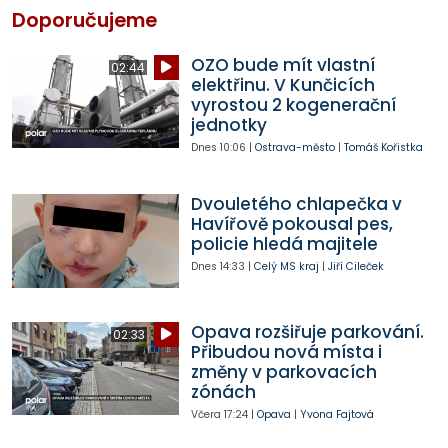
Doporučujeme
OZO bude mít vlastní
02:44
elektřinu. V Kunčicích
vyrostou 2 kogenerační
jednotky
Dnes
10:06
|
Ostrava-město
|
Tomáš Kořistka
Dvouletého chlapečka v
Havířově pokousal pes,
policie hledá majitele
Dnes
14:33
|
Celý MS kraj
|
Jiří Cileček
Opava rozšiřuje parkování.
02:33
Přibudou nová místa i
změny v parkovacích
zónách
Včera
17:24
|
Opava
|
Yvona Fajtová