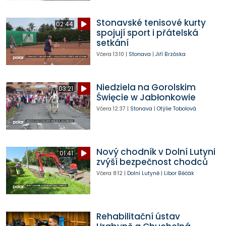
Stonavské tenisové kurty
02:44
spojují sport i přátelská
setkání
Včera
13:10
|
Stonava
|
Jiří Brzóska
Niedziela na Gorolskim
03:21
Święcie w Jabłonkowie
Včera
12:37
|
Stonava
|
Otýlie Tobolová
Nový chodník v Dolní Lutyni
01:41
zvýší bezpečnost chodců
Včera
8:12
|
Dolní Lutyně
|
Libor Běčák
Rehabilitační ústav