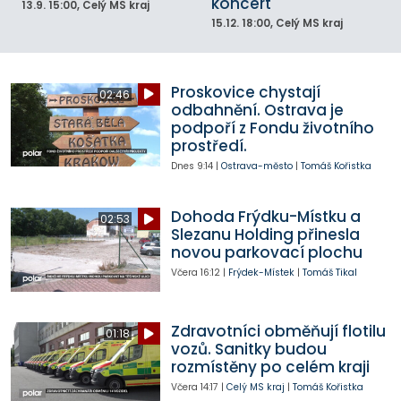
koncert
13.9.
15:00
, Celý MS kraj
15.12.
18:00
, Celý MS kraj
Proskovice chystají
02:46
odbahnění. Ostrava je
podpoří z Fondu životního
prostředí.
Dnes
9:14
|
Ostrava-město
|
Tomáš Kořistka
Dohoda Frýdku-Místku a
02:53
Slezanu Holding přinesla
novou parkovací plochu
Včera
16:12
|
Frýdek-Místek
|
Tomáš Tikal
Zdravotníci obměňují flotilu
01:18
vozů. Sanitky budou
rozmístěny po celém kraji
Včera
14:17
|
Celý MS kraj
|
Tomáš Kořistka