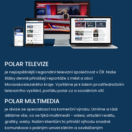
POLAR TELEVIZE
je nejúspěšnější regionální televizní společnost v ČR. Naše
štáby denně přinášejí reportáže z měst a obcí
Moravskoslezského kraje. Vysíláme je k lidem prostřednictvím
televizního vysílání, portálu polar.cz a sociálních sítí.
POLAR MULTIMEDIA
je divize se specializací na komerční výrobu. Umíme a rádi
děláme vše, co se týká multimedií - videa, virtuální realitu,
grafiky, weby. Našim klientům to přináší výhodu snadné
komunikace s jediným univerzálním a osvědčeným