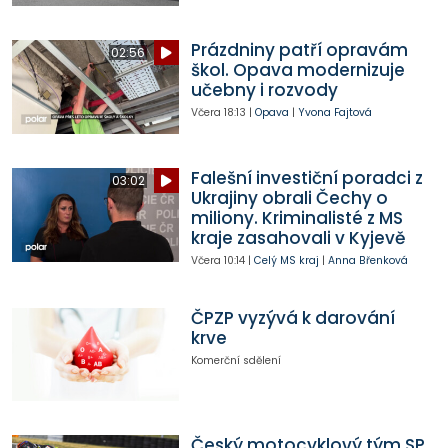
Prázdniny patří opravám
02:56
škol. Opava modernizuje
učebny i rozvody
Včera
18:13
|
Opava
|
Yvona Fajtová
Falešní investiční poradci z
03:02
Ukrajiny obrali Čechy o
miliony. Kriminalisté z MS
kraje zasahovali v Kyjevě
Včera
10:14
|
Celý MS kraj
|
Anna Břenková
ČPZP vyzývá k darování
krve
Komerční sdělení
Český motocyklový tým SP