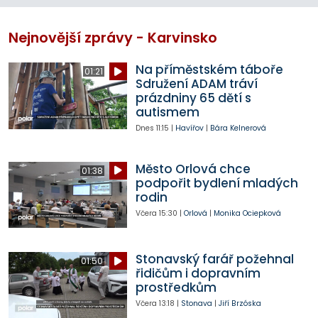
Nejnovější zprávy - Karvinsko
Na příměstském táboře
01:21
Sdružení ADAM tráví
prázdniny 65 dětí s
autismem
Dnes
11:15
|
Havířov
|
Bára Kelnerová
Město Orlová chce
01:38
podpořit bydlení mladých
rodin
Včera
15:30
|
Orlová
|
Monika Ociepková
Stonavský farář požehnal
01:50
řidičům i dopravním
prostředkům
Včera
13:18
|
Stonava
|
Jiří Brzóska