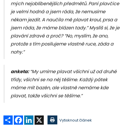
mých nejoblíbenějších předmětů. Paní plavčice
je velmi hodná a jsem ráda, že nemusíme
někam jezdit. A naučila mě plavat kraul, prsa a
jsem ráda, že máme blázen tady.” Myslíš si, že je
plavání zdravé a proč? “No, myslím, že ano,
protože s tím posilujeme vlastně ruce, záda a
nohy.”
anketa:
“My umíme plavat všichni už od druhé
třídy, všichni se na něj těšíme. Každý pátek
máme mít bazén, ale vlastně nemáme kde
plavat, takže všichni se těšíme.”
Sdílet
Facebook
LinkedIn
X
Vytisknout článek