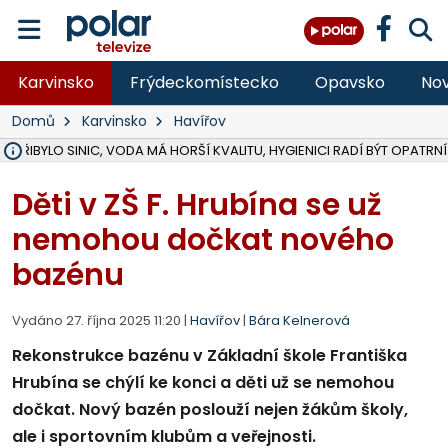
Karvinsko
Frýdeckomístecko
Opavsko
Nov
Domů
Karvinsko
Havířov
Ě PŘIBYLO SINIC, VODA MÁ HORŠÍ KVALITU, HYGIENICI RADÍ BÝT OPATRNÍ
ÚOHS DAL ZÁTORU POKUTU 100 000 ZA CHYBY V ZAKÁZCE NA OBN
AREÁL LODIČEK V KARVINÉ SE PŘIPRAVUJE NA VELKOU REKONSTRUKC
KARVINÁ ZNÁ BUDOUCÍ PODOBU AREÁLU LODIČKY V PARKU BOŽEN
MORAVSKOSLEZŠTÍ POLICISTÉ ODHALILI MEZINÁRODNÍ GANG PODVO
LÁKALI LIDI NA ZISKY Z KRYPTOMĚN, INFO A VIDEO NA POLAR.CZ
RADNÍ OSTRAVY A POSLANKYNĚ A. HOFFMANNOVÁ ZA PIRÁTY PODA
NA POSTUP MINISTERSTVA ŽIVOTNÍHO PROSTŘEDÍ V KAUZE HALDY 
MUŽ V PŘÍBOŘE SE VÁŽNĚ ZRANIL PŘI PRÁCI S ROZBRUŠOVAČKOU, I
SLEZSKÁ OSTRAVA PŘIPRAVUJE PROJEKTOVOU DOKUMENTACI PRO 
PODEZŘELÝ BALÍČEK ZASTAVIL PROVOZ NA NÁDRAŽÍ VE F-M, ČEKÁ 
CHLAPEČKA (2) V HAVÍŘOVĚ POKOUSAL PES, POLICIE HLEDÁ MAJITEL
MS KRAJ VYBUDUJE ZA 40 MILIONŮ V JABLUNKOVĚ NOVÝ MOST PŘES O
FOTBALISTA LAURI LAINE SE VRACÍ Z BANÍKU OSTRAVA NA PŮL ROK
F-M DOKONČIL VOLNOČASOVÝ AREÁL RIVKA PARK ZA 62 MILIONŮ,
Děti v ZŠ F. Hrubína se už
nemohou dočkat nového
bazénu
Vydáno 27. října 2025 11:20 |
Havířov
|
Bára Kelnerová
Rekonstrukce bazénu v Základní škole Františka
Hrubína se chýlí ke konci a děti už se nemohou
dočkat. Nový bazén poslouží nejen žákům školy,
ale i sportovním klubům a veřejnosti.