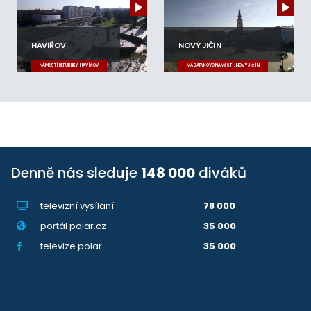
HAVÍŘOV
NOVÝ JIČÍN
NÁMĚSTÍ REPUBLIKY, HAVÍŘOV
MASARYKOVO NÁMĚSTÍ, NOVÝ JIČÍN
Denně nás sleduje
148 000
diváků
televizní vysílání
78 000
portál polar.cz
35 000
televize.polar
35 000