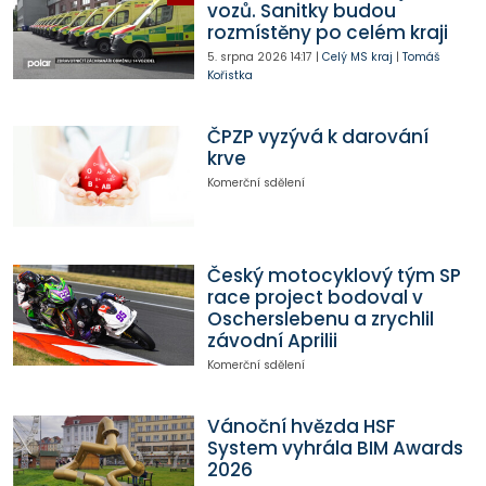
vozů. Sanitky budou
rozmístěny po celém kraji
5. srpna 2026
14:17
|
Celý MS kraj
|
Tomáš
Kořistka
ČPZP vyzývá k darování
krve
Komerční sdělení
Český motocyklový tým SP
race project bodoval v
Oscherslebenu a zrychlil
závodní Aprilii
Komerční sdělení
Vánoční hvězda HSF
System vyhrála BIM Awards
2026