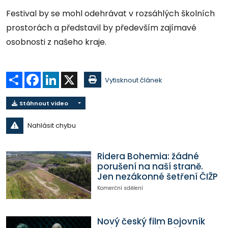
Festival by se mohl odehrávat v rozsáhlých školních
prostorách a představil by především zajímavé
osobnosti z našeho kraje.
Sdílet
Facebook
LinkedIn
X
Vytisknout článek
Stáhnout video
Nahlásit chybu
Ridera Bohemia: žádné
porušení na naší straně.
Jen nezákonné šetření ČIŽP
Komerční sdělení
Nový český film Bojovník