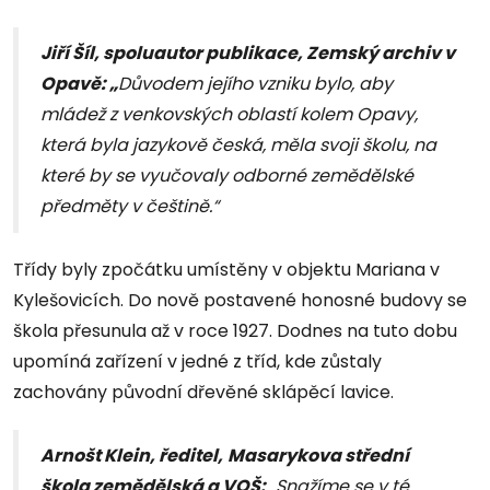
Jiří Šíl, spoluautor publikace, Zemský archiv v
Opavě: „
Důvodem jejího vzniku bylo, aby
mládež z venkovských oblastí kolem Opavy,
která byla jazykově česká, měla svoji školu, na
které by se vyučovaly odborné zemědělské
předměty v češtině.“
Třídy byly zpočátku umístěny v objektu Mariana v
Kylešovicích. Do nově postavené honosné budovy se
škola přesunula až v roce 1927. Dodnes na tuto dobu
upomíná zařízení v jedné z tříd, kde zůstaly
zachovány původní dřevěné sklápěcí lavice.
Arnošt Klein, ředitel,
Masarykova střední
škola zemědělská a VOŠ:
„Snažíme se v té