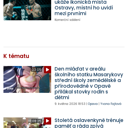
ukáže ikonická místa
Ostravy, místní ho uvidí
mezi prvními
Komerční sdělení
K tématu
Den mláďat v areálu
03:05
školního statku Masarykovy
střední školy zemědělské a
přírodovědné v Opavě
přilákal stovky rodin s
dětmi
9. května 2026
18:53
|
Opava
|
Yvona Fajtová
Stoletá oslavenkyně trénuje
03:25
paměť a ráda zpívá