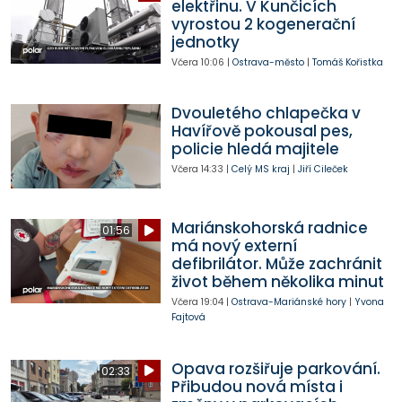
elektřinu. V Kunčicích
vyrostou 2 kogenerační
jednotky
Včera
10:06
|
Ostrava-město
|
Tomáš Kořistka
Dvouletého chlapečka v
Havířově pokousal pes,
policie hledá majitele
Včera
14:33
|
Celý MS kraj
|
Jiří Cileček
Mariánskohorská radnice
01:56
má nový externí
defibrilátor. Může zachránit
život během několika minut
Včera
19:04
|
Ostrava-Mariánské hory
|
Yvona
Fajtová
Opava rozšiřuje parkování.
02:33
Přibudou nová místa i