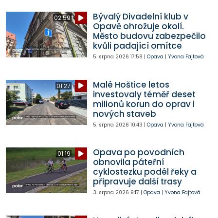
Bývalý Divadelní klub v
02:59
Opavě ohrožuje okolí.
Město budovu zabezpečilo
kvůli padající omítce
5. srpna 2026
17:58
|
Opava
|
Yvona Fajtová
Malé Hoštice letos
01:27
investovaly téměř deset
milionů korun do oprav i
nových staveb
5. srpna 2026
10:43
|
Opava
|
Yvona Fajtová
Opava po povodních
01:19
obnovila páteřní
cyklostezku podél řeky a
připravuje další trasy
3. srpna 2026
9:17
|
Opava
|
Yvona Fajtová