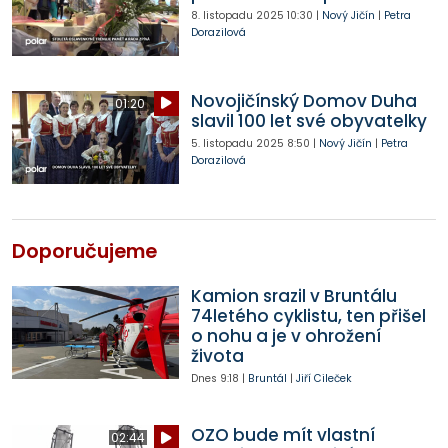
8. listopadu 2025
10:30
|
Nový Jičín
|
Petra
Dorazilová
Novojičínský Domov Duha
01:20
slavil 100 let své obyvatelky
5. listopadu 2025
8:50
|
Nový Jičín
|
Petra
Dorazilová
Doporučujeme
Kamion srazil v Bruntálu
74letého cyklistu, ten přišel
o nohu a je v ohrožení
života
Dnes
9:18
|
Bruntál
|
Jiří Cileček
OZO bude mít vlastní
02:44