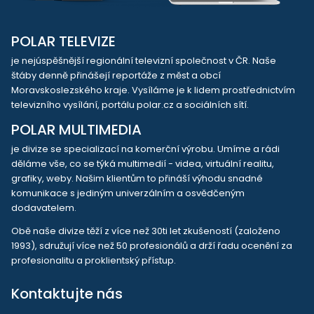
POLAR TELEVIZE
je nejúspěšnější regionální televizní společnost v ČR. Naše
štáby denně přinášejí reportáže z měst a obcí
Moravskoslezského kraje. Vysíláme je k lidem prostřednictvím
televizního vysílání, portálu polar.cz a sociálních sítí.
POLAR MULTIMEDIA
je divize se specializací na komerční výrobu. Umíme a rádi
děláme vše, co se týká multimedií - videa, virtuální realitu,
grafiky, weby. Našim klientům to přináší výhodu snadné
komunikace s jediným univerzálním a osvědčeným
dodavatelem.
Obě naše divize těží z více než 30ti let zkušeností (založeno
1993), sdružují více než 50 profesionálů a drží řadu ocenění za
profesionalitu a proklientský přístup.
Kontaktujte nás