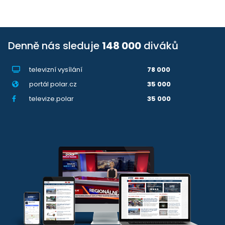
Denně nás sleduje
148 000
diváků
televizní vysílání
78 000
portál polar.cz
35 000
televize.polar
35 000