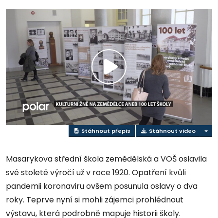
Přehrát
video
Stáhnout přepis
Stáhnout video
Masarykova střední škola zemědělská a VOŠ oslavila
své stoleté výročí už v roce 1920. Opatření kvůli
pandemii koronaviru ovšem posunula oslavy o dva
roky. Teprve nyní si mohli zájemci prohlédnout
výstavu, která podrobně mapuje historii školy.