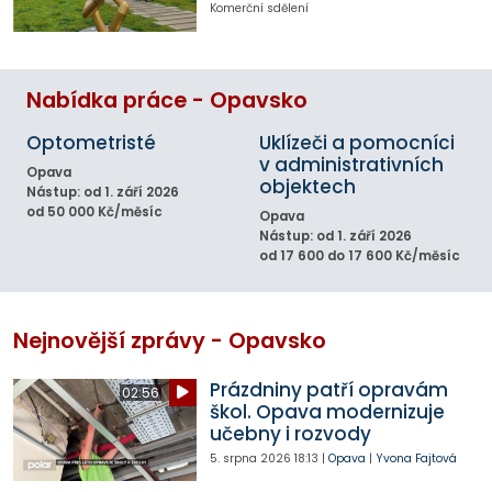
Komerční sdělení
Nabídka práce - Opavsko
Optometristé
Uklízeči a pomocníci
v administrativních
Opava
objektech
Nástup: od 1. září 2026
od 50 000 Kč/měsíc
Opava
Nástup: od 1. září 2026
od 17 600 do 17 600 Kč/měsíc
Nejnovější zprávy - Opavsko
Prázdniny patří opravám
02:56
škol. Opava modernizuje
učebny i rozvody
5. srpna 2026
18:13
|
Opava
|
Yvona Fajtová