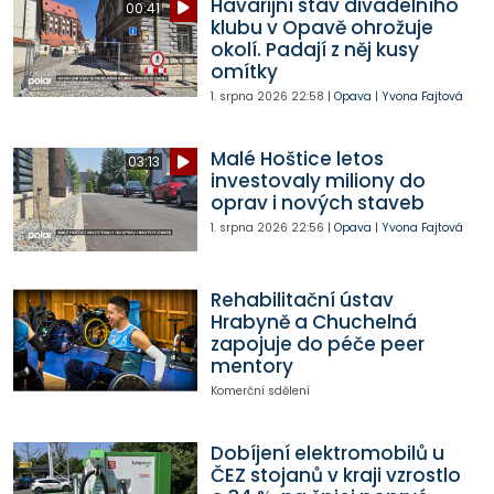
Havarijní stav divadelního
00:41
klubu v Opavě ohrožuje
okolí. Padají z něj kusy
omítky
1. srpna 2026
22:58
|
Opava
|
Yvona Fajtová
Malé Hoštice letos
03:13
investovaly miliony do
oprav i nových staveb
1. srpna 2026
22:56
|
Opava
|
Yvona Fajtová
Rehabilitační ústav
Hrabyně a Chuchelná
zapojuje do péče peer
mentory
Komerční sdělení
Dobíjení elektromobilů u
ČEZ stojanů v kraji vzrostlo