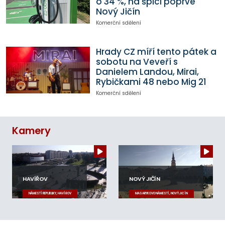
o 34 %, na špici poprvé
Nový Jičín
Komerční sdělení
Hrady CZ míří tento pátek a
sobotu na Veveří s
Danielem Landou, Mirai,
Rybičkami 48 nebo Mig 21
Komerční sdělení
Kamery
HAVÍŘOV
NOVÝ JIČÍN
NÁMĚSTÍ REPUBLIKY, HAVÍŘOV
MASARYKOVO NÁMĚSTÍ, NOVÝ JIČÍN