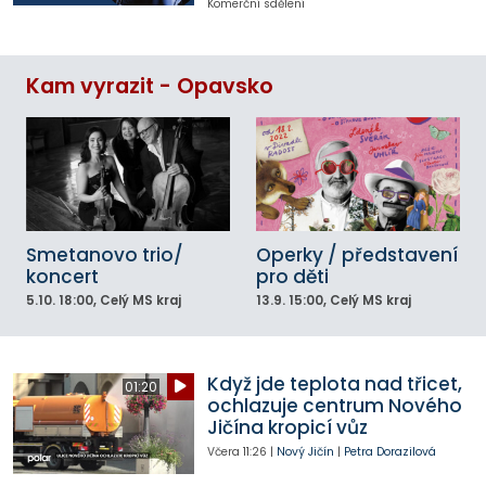
Komerční sdělení
Kam vyrazit - Opavsko
Smetanovo trio/
Operky / představení
koncert
pro děti
5.10.
18:00
, Celý MS kraj
13.9.
15:00
, Celý MS kraj
Když jde teplota nad třicet,
01:20
ochlazuje centrum Nového
Jičína kropicí vůz
Včera
11:26
|
Nový Jičín
|
Petra Dorazilová