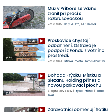
Muž v Příboře se vážně
zranil při práci s
rozbrušovačkou
Včera
9:35
|
Celý MS kraj
|
Jiří Cileček
Proskovice chystají
02:46
odbahnění. Ostrava je
podpoří z Fondu životního
prostředí.
Včera
9:14
|
Ostrava-město
|
Tomáš Kořistka
Dohoda Frýdku-Místku a
02:53
Slezanu Holding přinesla
novou parkovací plochu
5. srpna 2026
16:12
|
Frýdek-Místek
|
Tomáš
Tikal
Zdravotníci obměňují flotilu
01:18