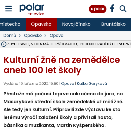
místecko
Opavsko
Novojičínsko
Bruntálsko
Domů
Opavsko
Opava
Ě PŘIBYLO SINIC, VODA MÁ HORŠÍ KVALITU, HYGIENICI RADÍ BÝT OPATRNÍ
ÚOHS DAL ZÁTORU POKUTU 100 000 ZA CHYBY V ZAKÁZCE NA OBN
AREÁL LODIČEK V KARVINÉ SE PŘIPRAVUJE NA VELKOU REKONSTRUKC
KARVINÁ ZNÁ BUDOUCÍ PODOBU AREÁLU LODIČKY V PARKU BOŽEN
CYKLISTU (74) SRAZIL V BRUNTÁLU KAMION, JE V OHROŽENÍ ŽIVOTA,
POLICIE HLEDÁ PŘÍPADNÉ SVĚDKY, KTEŘÍ POMŮŽOU OBJASNIT PRŮ
RADNÍ OSTRAVY A POSLANKYNĚ A. HOFFMANNOVÁ ZA PIRÁTY PODA
NA POSTUP MINISTERSTVA ŽIVOTNÍHO PROSTŘEDÍ V KAUZE HALDY 
MUŽ V PŘÍBOŘE SE VÁŽNĚ ZRANIL PŘI PRÁCI S ROZBRUŠOVAČKOU, I
SLEZSKÁ OSTRAVA PŘIPRAVUJE PROJEKTOVOU DOKUMENTACI PRO 
PODEZŘELÝ BALÍČEK ZASTAVIL PROVOZ NA NÁDRAŽÍ VE F-M, ČEKÁ 
CHLAPEČKA (2) V HAVÍŘOVĚ POKOUSAL PES, POLICIE HLEDÁ MAJITEL
MS KRAJ VYBUDUJE ZA 40 MILIONŮ V JABLUNKOVĚ NOVÝ MOST PŘES O
FOTBALISTA LAURI LAINE SE VRACÍ Z BANÍKU OSTRAVA NA PŮL ROK
F-M DOKONČIL VOLNOČASOVÝ AREÁL RIVKA PARK ZA 62 MILIONŮ,
Kulturní žně na zemědělce
aneb 100 let školy
Vydáno 19. března 2022 15:50 |
Opava
|
Katka Geryková
Přestože má počasí teprve nakročeno do jara, na
Masarykově střední škole zemědělské už měli žně.
Ale tedy jen kulturní. Připravili zde výstavu ke sto
letému výročí založení školy a přivítali hosta,
básníka a muzikanta, Martin Kyšperského.