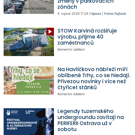
změny v parkovacích
zónách
5. srpna 2026
17:24
|
Opava
|
Yvona Fajtová
STOW Karviná rozšiřuje
05:00
výrobu, přijme 40
zaměstnanců
Komerční sdělení
Na Havlíčkovo nábřeží míří
oblíbené Trhy, co se hledají.
Přivezou novinky i více než
čtyřicet stánků
Komerční sdělení
Legendy tuzemského
undergroundu zavítají na
PERIFERII Ostrava už v
sobotu