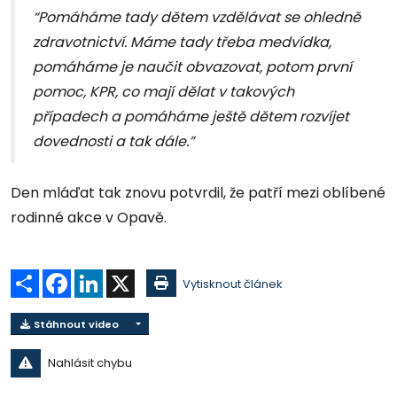
“Pomáháme tady dětem vzdělávat se ohledně
zdravotnictví. Máme tady třeba medvídka,
pomáháme je naučit obvazovat, potom první
pomoc, KPR, co mají dělat v takových
případech a pomáháme ještě dětem rozvíjet
dovednosti a tak dále.”
Den mláďat tak znovu potvrdil, že patří mezi oblíbené
rodinné akce v Opavě.
Sdílet
Facebook
LinkedIn
X
Vytisknout článek
Stáhnout video
Nahlásit chybu