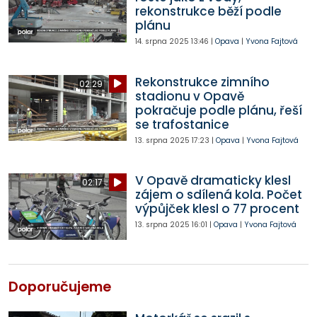
rekonstrukce běží podle
plánu
14. srpna 2025
13:46
|
Opava
|
Yvona Fajtová
Rekonstrukce zimního
02:29
stadionu v Opavě
pokračuje podle plánu, řeší
se trafostanice
13. srpna 2025
17:23
|
Opava
|
Yvona Fajtová
V Opavě dramaticky klesl
02:17
zájem o sdílená kola. Počet
výpůjček klesl o 77 procent
13. srpna 2025
16:01
|
Opava
|
Yvona Fajtová
Doporučujeme