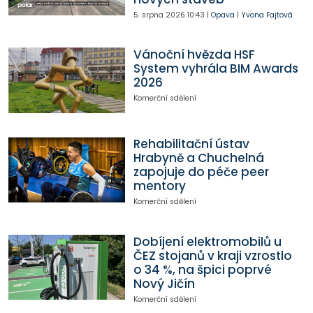
5. srpna 2026
10:43
|
Opava
|
Yvona Fajtová
Vánoční hvězda HSF
System vyhrála BIM Awards
2026
Komerční sdělení
Rehabilitační ústav
Hrabyně a Chuchelná
zapojuje do péče peer
mentory
Komerční sdělení
Dobíjení elektromobilů u
ČEZ stojanů v kraji vzrostlo
o 34 %, na špici poprvé
Nový Jičín
Komerční sdělení