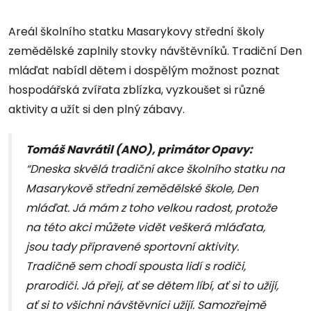
Areál školního statku Masarykovy střední školy
zemědělské zaplnily stovky návštěvníků. Tradiční Den
mláďat nabídl dětem i dospělým možnost poznat
hospodářská zvířata zblízka, vyzkoušet si různé
aktivity a užít si den plný zábavy.
Tomáš Navrátil (ANO), primátor Opavy:
“Dneska skvělá tradiční akce školního statku na
Masarykově střední zemědělské škole, Den
mláďat. Já mám z toho velkou radost, protože
na této akci můžete vidět veškerá mláďata,
jsou tady připravené sportovní aktivity.
Tradičně sem chodí spousta lidí s rodiči,
prarodiči. Já přeji, ať se dětem líbí, ať si to užijí,
ať si to všichni návštěvníci užijí. Samozřejmě