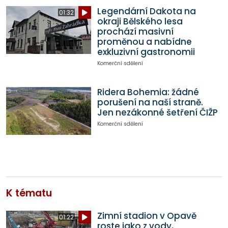
Legendární Dakota na
01:32
okraji Bělského lesa
prochází masivní
proměnou a nabídne
exkluzivní gastronomii
Komerční sdělení
Ridera Bohemia: žádné
porušení na naší straně.
Jen nezákonné šetření ČIŽP
Komerční sdělení
K tématu
Zimní stadion v Opavě
01:22
roste jako z vody,