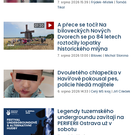
7. srpna 2026
15:39
|
Frýdek-Místek
|
Tomáš
Tikal
A přece se točí! Na
01:20
bíloveckých Nových
Dvorech se po 84 letech
roztočily lopatky
historického mlýna
7. srpna 2026
13:00
|
Bílovec
|
Michal Slonina
Dvouletého chlapečka v
Havířově pokousal pes,
policie hledá majitele
6. srpna 2026
14:33
|
Celý MS kraj
|
Jiří Cileček
Legendy tuzemského
undergroundu zavítají na
PERIFERII Ostrava už v
sobotu