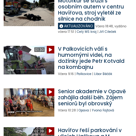
Motorkář se srazil s
osobním autem v centru
Havířova, stroj vyletěl ze
silnice na chodník
AKTUALIZOVÁNO
Včera
18:48
,
vydáno
včera
17:51
|
Celý MS kraj
|
Jiří Cileček
V Palkovicích válí s
01:30
humornými videi, na
dožínky jede Petr Kotvald
na kombajnu
Včera
9:16
|
Palkovice
|
Libor Běčák
Senior akademie v Opavě
02:50
zahájila další běh. Zájem
seniorů byl obrovský
Včera
10:28
|
Opava
|
Yvona Fajtová
Havířov řeší parkování v
02:38