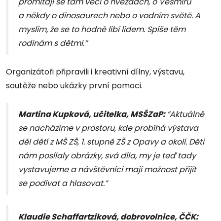
promítají se tam věci o hvězdách, o Vesmíru
a někdy o dinosaurech nebo o vodním světě. A
myslím, že se to hodně líbí lidem. Spíše těm
rodinám s dětmi.”
Organizátoři připravili i kreativní dílny, výstavu,
soutěže nebo ukázky první pomoci.
Martina Kupková, učitelka, MSŠZaP:
“Aktuálně
se nacházíme v prostoru, kde probíhá výstava
děl dětí z MŠ ZŠ, 1. stupně ZŠ z Opavy a okolí. Děti
nám posílaly obrázky, svá díla, my je teď tady
vystavujeme a návštěvníci mají možnost přijít
se podívat a hlasovat.”
Klaudie Schaffartziková, dobrovolnice, ČČK: