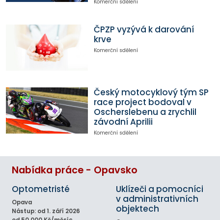
Komerční sdělení
ČPZP vyzývá k darování
krve
Komerční sdělení
Český motocyklový tým SP
race project bodoval v
Oscherslebenu a zrychlil
závodní Aprilii
Komerční sdělení
Nabídka práce - Opavsko
Optometristé
Uklízeči a pomocníci
v administrativních
Opava
objektech
Nástup: od 1. září 2026
od 50 000 Kč/měsíc