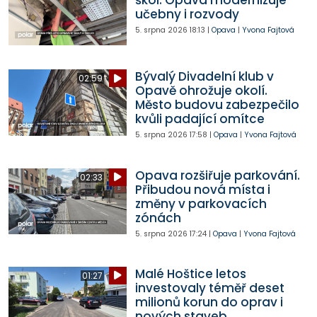
škol. Opava modernizuje
učebny i rozvody
5. srpna 2026
18:13
|
Opava
|
Yvona Fajtová
Bývalý Divadelní klub v
02:59
Opavě ohrožuje okolí.
Město budovu zabezpečilo
kvůli padající omítce
5. srpna 2026
17:58
|
Opava
|
Yvona Fajtová
Opava rozšiřuje parkování.
02:33
Přibudou nová místa i
změny v parkovacích
zónách
5. srpna 2026
17:24
|
Opava
|
Yvona Fajtová
Malé Hoštice letos
01:27
investovaly téměř deset
milionů korun do oprav i
nových staveb