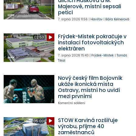
ulicích Haškova a M.
Majerové, místní sepsali
petici
7. srpna 2026
11:56
|
Havířov
|
Bára Kelnerová
Frýdek-Místek pokračuje v
02:53
instalaci fotovoltaických
elektráren
7. srpna 2026
15:43
|
Frýdek-Místek
|
Tomáš
Tikal
Nový český film Bojovník
ukáže ikonická místa
Ostravy, místní ho uvidí
mezi prvními
Komerční sdělení
STOW Karviná rozšiřuje
05:00
výrobu, přijme 40
zaměstnanců