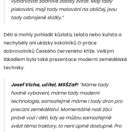
vybarvovat sádrové odlitky zvířat. Mají tady
pískování, mají tady malování na obličej, jsou
tady ozbrojené složky.”
Děti si mohly pohladit kůzlata, telata nebo kuřata a
nechyběly ani ukázky sokolníků či práce
dobrovolníků Českého červeného kříže. Velkým
lákadlem byla také prezentace moderní zemědělské
techniky.
Josef Vícha, učitel, MSŠZaP:
“Máme tady
hodně vybavení, máme tady moderní
technologie, samozřejmě máme i tady dron pro
precizní zemědělství. Momentálně naši žáci
právě vozí i děti, kdy se můžou samozřejmě
svézt těma traktory, to není úplně dostupné. Pro