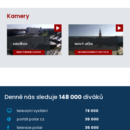
Kamery
HAVÍŘOV
NOVÝ JIČÍN
NÁMĚSTÍ REPUBLIKY, HAVÍŘOV
MASARYKOVO NÁMĚSTÍ, NOVÝ JIČÍN
Denně nás sleduje
148 000
diváků
televizní vysílání
78 000
portál polar.cz
35 000
televize.polar
35 000