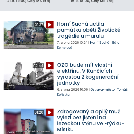
21.9.
19:00
, Celý MS kraj
15.9.
18:00
, Celý MS kraj
Horní Suchá uctila
01:37
památku obětí Životické
tragédie u muralu
7. srpna 2026
10:24
|
Horní Suchá
|
Bára
Kelnerová
OZO bude mít vlastní
02:44
elektřinu. V Kunčicích
vyrostou 2 kogenerační
jednotky
6. srpna 2026
10:06
|
Ostrava-město
|
Tomáš
Kořistka
Zdrogovaný a opilý muž
01:20
vylezl bez jištění na
lezeckou stěnu ve Frýdku-
Místku