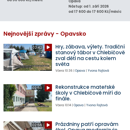
Opava
Nástup: od 1. září 2026
od 17 600 do 17 600 Kč/měsíc
Nejnovější zprávy - Opavsko
Hry, zábava, výlety. Tradiční
02:42
stanový tábor v Chlebičově
zval děti na cestu kolem
světa
Včera
10:36
|
Opava
|
Yvona Fajtová
Rekonstrukce mateřské
02:50
školy v Chlebičově míří do
finále.
Včera
10:14
|
Opava
|
Yvona Fajtová
Prázdniny patří opravám
02:56