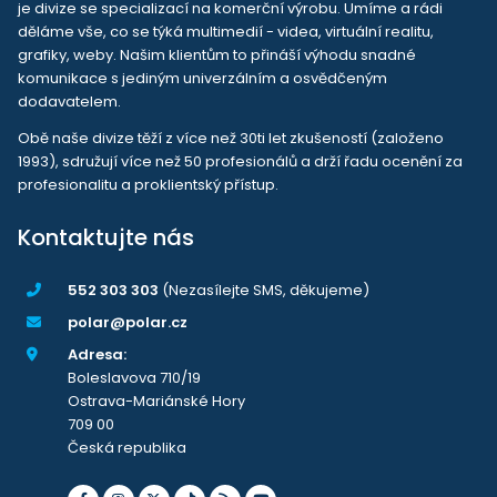
je divize se specializací na komerční výrobu. Umíme a rádi
děláme vše, co se týká multimedií - videa, virtuální realitu,
grafiky, weby. Našim klientům to přináší výhodu snadné
komunikace s jediným univerzálním a osvědčeným
dodavatelem.
Obě naše divize těží z více než 30ti let zkušeností (založeno
1993), sdružují více než 50 profesionálů a drží řadu ocenění za
profesionalitu a proklientský přístup.
Kontaktujte nás
552 303 303
(Nezasílejte SMS, děkujeme)
polar@polar.cz
Adresa:
Boleslavova 710/19
Ostrava-Mariánské Hory
709 00
Česká republika