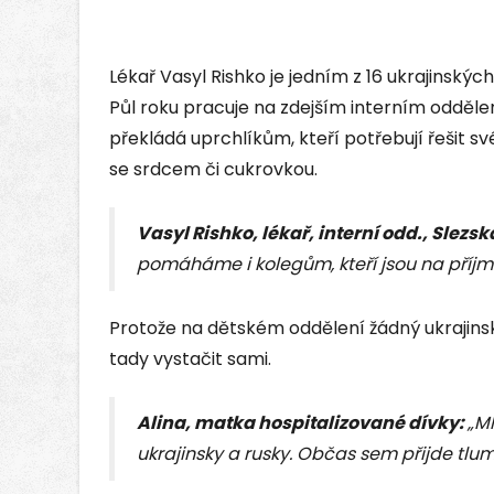
Lékař Vasyl Rishko je jedním z 16 ukrajinsk
Půl roku pracuje na zdejším interním odděle
překládá uprchlíkům, kteří potřebují řešit s
se srdcem či cukrovkou.
Vasyl Rishko, lékař, interní odd., Slez
pomáháme i kolegům, kteří jsou na příj
Protože na dětském oddělení žádný ukrajinský
tady vystačit sami.
Alina, matka hospitalizované dívky:
„M
ukrajinsky a rusky. Občas sem přijde tlum