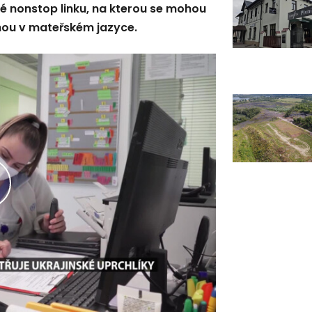
é nonstop linku, na kterou se mohou
hou v mateřském jazyce.
řehrát
ideo