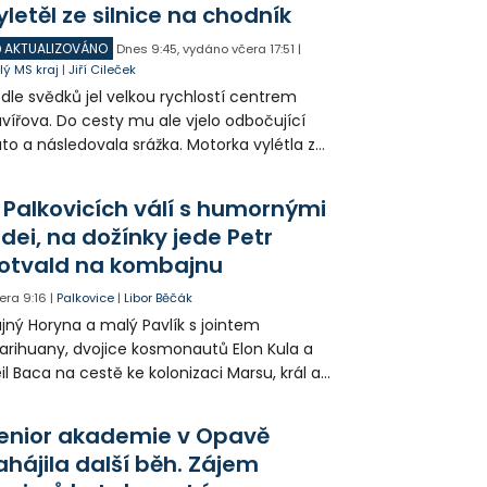
yletěl ze silnice na chodník
AKTUALIZOVÁNO
Dnes
9:45
,
vydáno včera
17:51
|
lý MS kraj
|
Jiří Cileček
dle svědků jel velkou rychlostí centrem
vířova. Do cesty mu ale vjelo odbočující
to a následovala srážka. Motorka vylétla ze
lnice, prorazila zábradlí a stroj skončil na
odníku. Motorkář utrpěl velmi vážná
 Palkovicích válí s humornými
anění a byl letecky přepraven do
idei, na dožínky jede Petr
emocnice.
otvald na kombajnu
era
9:16
|
Palkovice
|
Libor Běčák
jný Horyna a malý Pavlík s jointem
rihuany, dvojice kosmonautů Elon Kula a
il Baca na cestě ke kolonizaci Marsu, král a
šek a mnoho dalších postav už při
opagaci Palkovic ztvárnili starosta Radim
enior akademie v Opavě
ča a místostarosta David Kula.
ahájila další běh. Zájem