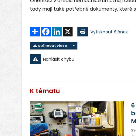
Orientaci v areálu nemocnice umožnují cedul
tady mají také potřebné dokumenty, které s o
Sdílet
Facebook
LinkedIn
X
Vytisknout článek
Stáhnout video
Nahlásit chybu
K tématu
6
b
M
29