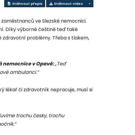
Stáhnout přepis
Stáhnout video
ých zaměstnanců ve Slezské nemocnici.
ní. Díky výborné češtině teď také
vé zdravotní problémy. Třeba s tlakem,
ská nemocnice v Opavě:
„Teď
mové ambulanci.“
 lékař či zdravotník nepracuje, musí si
luvíme trochu česky, trochu
očník.“