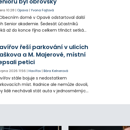
eniorů byl obrovský
era
10:28
|
Opava
|
Yvona Fajtová
Obecním domě v Opavě odstartoval další
h Senior akademie. Šedesát účastníků
ká až do konce října celkem třináct setkání
ných odborných přednášek i poznávání
sta. Na závěr převezmou úspěšní
avířov řeší parkování v ulicích
solventi certifikáty o absolvování studia a
aškova a M. Majerové, místní
obné dárky.
epsali petici
 srpna 2026
11:56
|
Havířov
|
Bára Kelnerová
vířov stále bojuje s nedostatkem
rkovacích míst. Radnice ale nemůže dovoli,
y lidé nechávali stát auta v jednosměrných
icích, kde nezbývá místo pro průjezd IZS.
tuace se teď řeší v jednom vnitrobloku, kde
 někteří obyvatelé rozhodli sepsat petici.