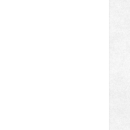
oblíbené stálice, ale také na řadu
novinek, které v Ostravě běžně
nepotkají.