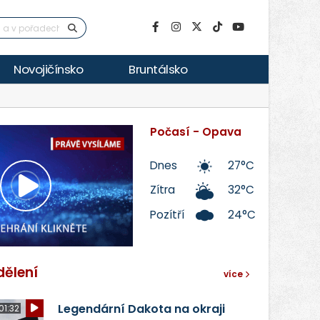
Novojičínsko
Bruntálsko
Počasí - Opava
Dnes
27°C
Zítra
32°C
Přehrát
Pozítří
24°C
video
dělení
více
Legendární Dakota na okraji
01:32