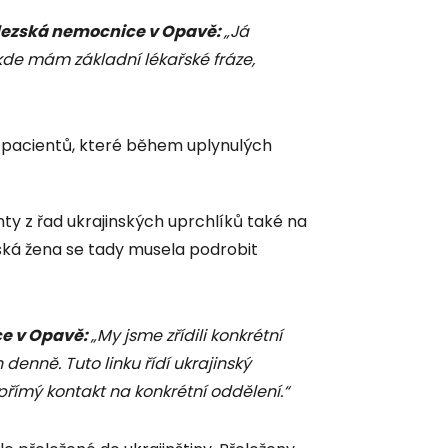
Slezská nemocnice v Opavě:
„Já
, kde mám základní lékařské fráze,
8 pacientů, které během uplynulých
ty z řad ukrajinských uprchlíků také na
inská žena se tady musela podrobit
ce v Opavě:
„My jsme zřídili konkrétní
n denně. Tuto linku řídí ukrajinský
římý kontakt na konkrétní oddělení.“