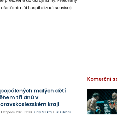
e přeložené do ukrajinštiny. Přeloženy
šetřením či hospitalizací souvisejí.
Komerční s
 popálených malých dětí
ěhem tří dnů v
oravskoslezském kraji
. listopadu 2025
12:09
|
Celý MS kraj
|
Jiří Cileček