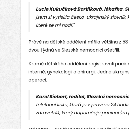
Lucie Kukučková Bortlíková, lékařka, 
jsem si vytiskla česko-ukrajinský slovník
které se mi hodí."
Právě na dětské oddělení mířila většina z 5
dvou týdnů ve Slezské nemocnici ošetřili.
Kromě dětského oddělení registrovali pacien
interně, gynekologii a chirurgii. Jedna ukraj
operaci.
Karel Siebert, ředitel, Slezská nemocni
telefonní linku, která je v provozu 24 hodi
zdravotník, který doporučuje pacientům p