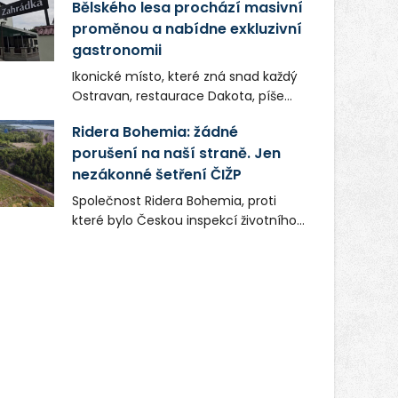
Bělského lesa prochází masivní
proměnou a nabídne exkluzivní
gastronomii
Ikonické místo, které zná snad každý
Ostravan, restaurace Dakota, píše
novou kapitolu. Silná mateřská
Ridera Bohemia: žádné
společnost Dang Investment Group
porušení na naší straně. Jen
s.r.o. investuje do projektu přes 50
nezákonné šetření ČIŽP
milionů korun. Cílem je přinést
Ostravě dva špičkové gastronomické
Společnost Ridera Bohemia, proti
koncepty, které v regionu dosud
které bylo Českou inspekcí životního
chyběly, luxusní středomořskou
prostředí (ČIŽP) čtyři roky vedeno
kuchyni a autentickou asijskou
vykonstruované řízení, při realizaci
gastronomii.
OVS na heřmanické haldě
postupovala v souladu se zákonem a
zadáním státního podniku DIAMO a v
této souvislosti nelze hovořit o
žádném odpadu. Ridera od počátku
označovala řízení ČIŽP za nezákonné
a domáhala se práva na spravedlivý