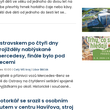
yři děti ve věku od jednoho do dvou let na
be převrhly hrnek horkého čaje nebo kávy.
0
lší dvě děti od jednoho do šesti let se
pálily o vařič nebo krb. Moravskoslezští
chranáři upozorňují na bezpečnější
ostředí pro malé děti.
stravskem po čtyři dny
rojížděly nablýskané
ercedesy, finále bylo pod
ecemi
es
10:00
|
Celý MS kraj
|
Libor Běčák
jitelé a příznivci vozů Mercedes-Benz se
eli do Ostravy na čtyřdenní setkání spojené
vyjížďkami po okolí. Historické i současné
zy mohli lidé vidět například na Landeku, v
rlicku nebo v Dolní oblasti Vítkovic.
otorkář se srazil s osobním
utem v centru Havířova, stroj