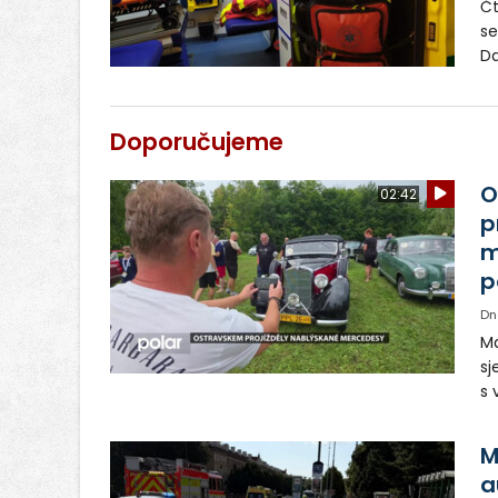
Čt
se
Da
po
zá
pr
Doporučujeme
O
02:42
p
m
p
Dn
Ma
sj
s 
vo
Tě
M
a