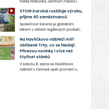
halda Hrabůvka, centrum města i
další ikonická místa Ostravy se objeví
STOW Karviná rozšiřuje výrobu,
5:00
v novém filmu Bojovník, který vstoupí
přijme 40 zaměstnanců
do kin už 13. srpna. Režiséři Vojtěch
Frič a Tomáš Dianiška si
Společnost Karviná je globálním
moravskoslezskou metropoli
lídrem v oblasti regálových produktů
nevybrali náhodou – její syrová
a systémů, stabilním
atmosféra se stala přirozenou
Na Havlíčkovo nábřeží míří
zaměstnavatelem na Karvinsku a
součástí příběhu bývalého
oblíbené Trhy, co se hledají.
firmou s obrovským potenciálem.
boxerského šampiona Hoffa (Milan
Přivezou novinky i více než
Ondrík), jenž se po letech vrací do
čtyřicet stánků
světa vrcholových zápasů, tentokrát
V sobotu 8. srpna se Havlíčkovo
v MMA.
nábřeží v Ostravě opět promění v
místo plné vůní, chutí a poctivých
lokálních výrobků. Trhy, co se hledají
tentokrát nabídnou více než čtyřicet
pečlivě vybraných stánků s kvalitní
gastronomií, farmářskými produkty,
designem i řemeslnou tvorbou.
Návštěvníci se mohou těšit nejen na