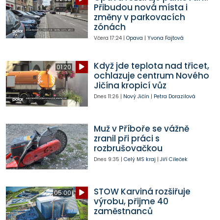
Přibudou nová místa i
změny v parkovacích
zónách
Včera
17:24
|
Opava
|
Yvona Fajtová
Když jde teplota nad třicet,
01:20
ochlazuje centrum Nového
Jičína kropicí vůz
Dnes
11:26
|
Nový Jičín
|
Petra Dorazilová
Muž v Příboře se vážně
zranil při práci s
rozbrušovačkou
Dnes
9:35
|
Celý MS kraj
|
Jiří Cileček
STOW Karviná rozšiřuje
05:00
výrobu, přijme 40
zaměstnanců