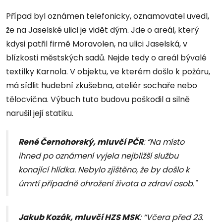
Případ byl oznámen telefonicky, oznamovatel uvedl,
že na Jaselské ulici je vidět dým. Jde o areál, který
kdysi patřil firmě Moravolen, na ulici Jaselská, v
blízkosti městských sadů. Nejde tedy o areál bývalé
textilky Karnola. V objektu, ve kterém došlo k požáru,
má sídlit hudební zkušebna, ateliér sochaře nebo
tělocvična. Výbuch tuto budovu poškodil a silně
narušil její statiku.
René Černohorský, mluvčí PČR
: “Na místo
ihned po oznámení vyjela nejbližší službu
konající hlídka. Nebylo zjištěno, že by došlo k
úmrtí případně ohrožení života a zdraví osob."
Jakub Kozák, mluvčí HZS MSK
: “Včera před 23.