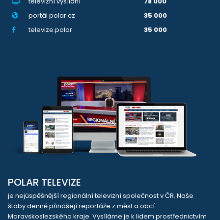
televizní vysílání
78 000
portál polar.cz
35 000
televize.polar
35 000
POLAR TELEVIZE
je nejúspěšnější regionální televizní společnost v ČR. Naše
štáby denně přinášejí reportáže z měst a obcí
Moravskoslezského kraje. Vysíláme je k lidem prostřednictvím