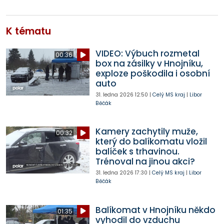
K tématu
VIDEO: Výbuch rozmetal
00:36
box na zásilky v Hnojníku,
exploze poškodila i osobní
auto
31. ledna 2026
12:50
|
Celý MS kraj
|
Libor
Běčák
Kamery zachytily muže,
00:32
který do balíkomatu vložil
balíček s trhavinou.
Trénoval na jinou akci?
31. ledna 2026
17:30
|
Celý MS kraj
|
Libor
Běčák
Balíkomat v Hnojníku někdo
01:35
vyhodil do vzduchu