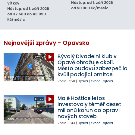
Nástup: od 1. září 2026
Vítkov
od 50 000 Kč/měsíc
Nástup: od 1. září 2026
od 37 580 do 48 990
Kč/měsíc
Nejnovější zprávy - Opavsko
Bývalý Divadelní klub v
02:59
Opavě ohrožuje okolí.
Město budovu zabezpečilo
kvůli padající omítce
Včera
17:58
|
Opava
|
Yvona Fajtová
Malé Hoštice letos
01:27
investovaly téměř deset
milionů korun do oprav i
nových staveb
Včera
10:43
|
Opava
|
Yvona Fajtová