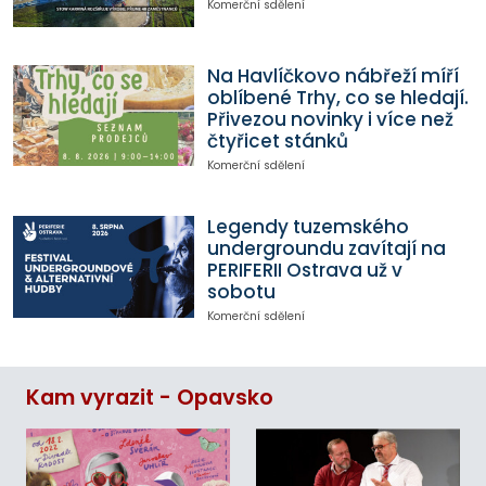
Komerční sdělení
Na Havlíčkovo nábřeží míří
oblíbené Trhy, co se hledají.
Přivezou novinky i více než
čtyřicet stánků
Komerční sdělení
Legendy tuzemského
undergroundu zavítají na
PERIFERII Ostrava už v
sobotu
Komerční sdělení
Kam vyrazit - Opavsko