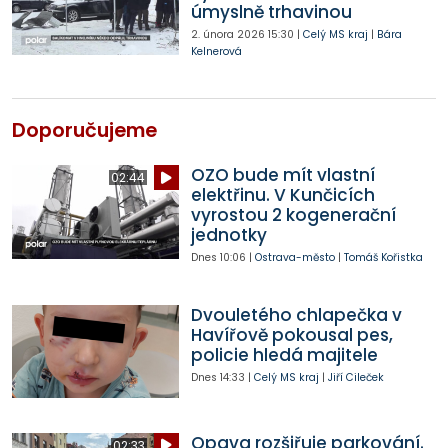
úmyslně trhavinou
2. února 2026
15:30
|
Celý MS kraj
|
Bára
Kelnerová
Doporučujeme
OZO bude mít vlastní
02:44
elektřinu. V Kunčicích
vyrostou 2 kogenerační
jednotky
Dnes
10:06
|
Ostrava-město
|
Tomáš Kořistka
Dvouletého chlapečka v
Havířově pokousal pes,
policie hledá majitele
Dnes
14:33
|
Celý MS kraj
|
Jiří Cileček
Opava rozšiřuje parkování.
02:33