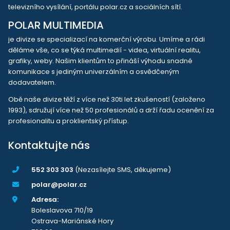
televizního vysílání, portálu polar.cz a sociálních sítí.
POLAR MULTIMEDIA
je divize se specializací na komerční výrobu. Umíme a rádi
děláme vše, co se týká multimedií - videa, virtuální realitu,
grafiky, weby. Našim klientům to přináší výhodu snadné
komunikace s jediným univerzálním a osvědčeným
dodavatelem.
Obě naše divize těží z více než 30ti let zkušeností (založeno
1993), sdružují více než 50 profesionálů a drží řadu ocenění za
profesionalitu a proklientský přístup.
Kontaktujte nás
552 303 303
(Nezasílejte SMS, děkujeme)
polar@polar.cz
Adresa:
Boleslavova 710/19
Ostrava-Mariánské Hory