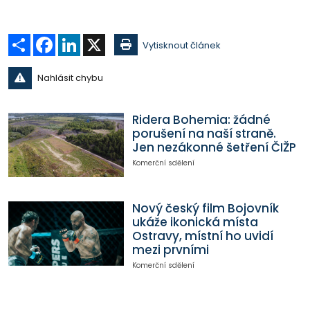
Sdílet
Facebook
LinkedIn
X
Vytisknout článek
Nahlásit chybu
Ridera Bohemia: žádné
porušení na naší straně.
Jen nezákonné šetření ČIŽP
Komerční sdělení
Nový český film Bojovník
ukáže ikonická místa
Ostravy, místní ho uvidí
mezi prvními
Komerční sdělení