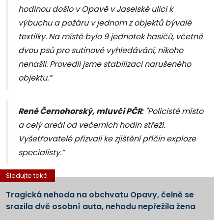
hodinou došlo v Opavě v Jaselské ulici k
výbuchu a požáru v jednom z objektů bývalé
textilky. Na místě bylo 9 jednotek hasičů, včetně
dvou psů pro sutinové vyhledávání, nikoho
nenašli. Provedli jsme stabilizaci narušeného
objektu.”
René Černohorský, mluvčí PČR
: "Policisté místo
a celý areál od večerních hodin střeží.
Vyšetřovatelé přizvali ke zjištění příčin exploze
specialisty.”
Sledujte také
Tragická nehoda na obchvatu Opavy, čelně se
srazila dvě osobní auta, nehodu nepřežila žena