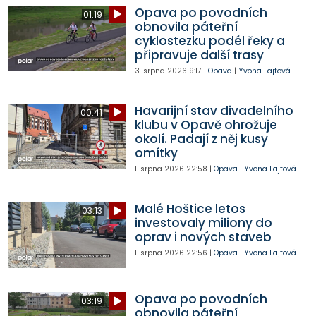
Opava po povodních
01:19
obnovila páteřní
cyklostezku podél řeky a
připravuje další trasy
3. srpna 2026
9:17
|
Opava
|
Yvona Fajtová
Havarijní stav divadelního
00:41
klubu v Opavě ohrožuje
okolí. Padají z něj kusy
omítky
1. srpna 2026
22:58
|
Opava
|
Yvona Fajtová
Malé Hoštice letos
03:13
investovaly miliony do
oprav i nových staveb
1. srpna 2026
22:56
|
Opava
|
Yvona Fajtová
Opava po povodních
03:19
obnovila páteřní