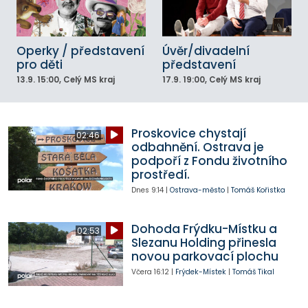
Operky / představení
Úvěr/divadelní
pro děti
představení
13.9.
15:00
, Celý MS kraj
17.9.
19:00
, Celý MS kraj
Proskovice chystají
02:46
odbahnění. Ostrava je
podpoří z Fondu životního
prostředí.
Dnes
9:14
|
Ostrava-město
|
Tomáš Kořistka
Dohoda Frýdku-Místku a
02:53
Slezanu Holding přinesla
novou parkovací plochu
Včera
16:12
|
Frýdek-Místek
|
Tomáš Tikal