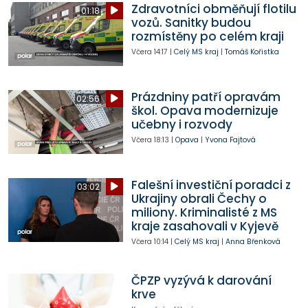
Zdravotníci obměňují flotilu
01:18
vozů. Sanitky budou
rozmístěny po celém kraji
Včera
14:17
|
Celý MS kraj
|
Tomáš Kořistka
Prázdniny patří opravám
02:56
škol. Opava modernizuje
učebny i rozvody
Včera
18:13
|
Opava
|
Yvona Fajtová
Falešní investiční poradci z
03:02
Ukrajiny obrali Čechy o
miliony. Kriminalisté z MS
kraje zasahovali v Kyjevě
Včera
10:14
|
Celý MS kraj
|
Anna Břenková
ČPZP vyzývá k darování
krve