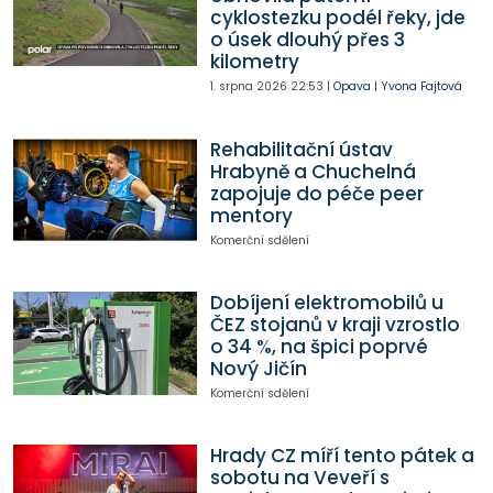
cyklostezku podél řeky, jde
o úsek dlouhý přes 3
kilometry
1. srpna 2026
22:53
|
Opava
|
Yvona Fajtová
Rehabilitační ústav
Hrabyně a Chuchelná
zapojuje do péče peer
mentory
Komerční sdělení
Dobíjení elektromobilů u
ČEZ stojanů v kraji vzrostlo
o 34 %, na špici poprvé
Nový Jičín
Komerční sdělení
Hrady CZ míří tento pátek a
sobotu na Veveří s