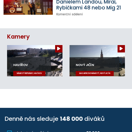
Danielem Landou, Mirai,
Rybičkami 48 nebo Mig 21
Komerční sdělení
Kamery
HAVÍŘOV
NOVÝ JIČÍN
NÁMĚSTÍ REPUBLIKY, HAVÍŘOV
MASARYKOVO NÁMĚSTÍ, NOVÝ JIČÍN
Denně nás sleduje
148 000
diváků