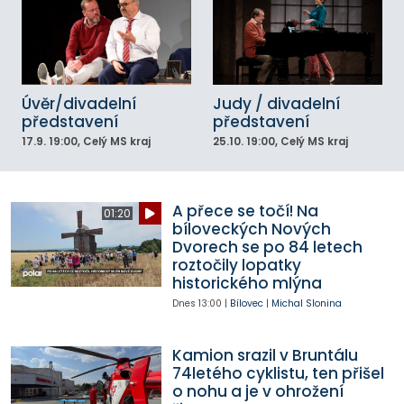
Úvěr/divadelní
Judy / divadelní
představení
představení
17.9.
19:00
, Celý MS kraj
25.10.
19:00
, Celý MS kraj
A přece se točí! Na
01:20
bíloveckých Nových
Dvorech se po 84 letech
roztočily lopatky
historického mlýna
Dnes
13:00
|
Bílovec
|
Michal Slonina
Kamion srazil v Bruntálu
74letého cyklistu, ten přišel
o nohu a je v ohrožení