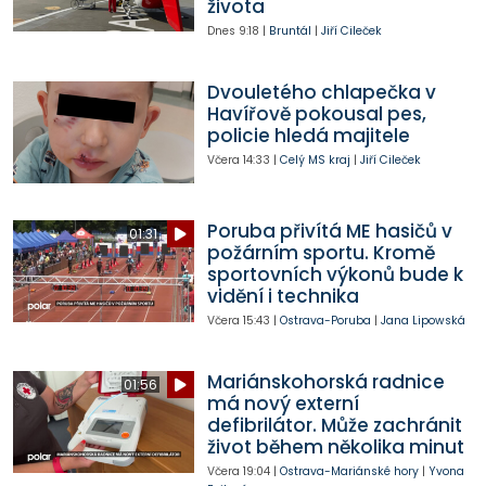
života
Dnes
9:18
|
Bruntál
|
Jiří Cileček
Dvouletého chlapečka v
Havířově pokousal pes,
policie hledá majitele
Včera
14:33
|
Celý MS kraj
|
Jiří Cileček
Poruba přivítá ME hasičů v
01:31
požárním sportu. Kromě
sportovních výkonů bude k
vidění i technika
Včera
15:43
|
Ostrava-Poruba
|
Jana Lipowská
Mariánskohorská radnice
01:56
má nový externí
defibrilátor. Může zachránit
život během několika minut
Včera
19:04
|
Ostrava-Mariánské hory
|
Yvona