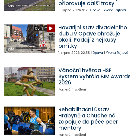
připravuje další trasy
3. srpna 2026
9:17
|
Opava
|
Yvona Fajtová
Havarijní stav divadelního
00:41
klubu v Opavě ohrožuje
okolí. Padají z něj kusy
omítky
1. srpna 2026
22:58
|
Opava
|
Yvona Fajtová
Vánoční hvězda HSF
System vyhrála BIM Awards
2026
Komerční sdělení
Rehabilitační ústav
Hrabyně a Chuchelná
zapojuje do péče peer
mentory
Komerční sdělení