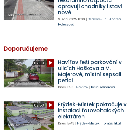
rekordního rozpočtu
opravují chodníky i staví
nové
9. září 2025
8:09
|
Ostrava-Jih
|
Andrea
Holeszová
Doporučujeme
Havířov řeší parkování v
02:38
ulicích Haškova a M.
Majerové, místní sepsali
petici
Dnes
11:56
|
Havířov
|
Bára Kelnerová
Frýdek-Místek pokračuje v
02:53
instalaci fotovoltaických
elektráren
Dnes
15:43
|
Frýdek-Místek
|
Tomáš Tikal