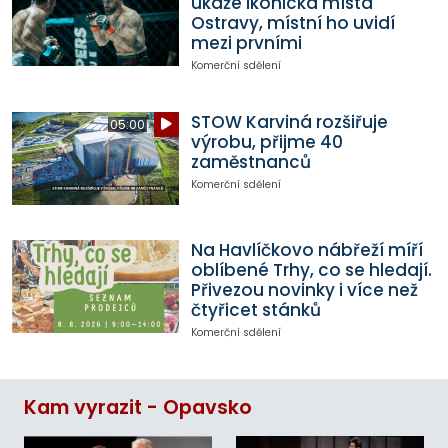
ukáže ikonická místa
Ostravy, místní ho uvidí
mezi prvními
Komerční sdělení
STOW Karviná rozšiřuje
05:00
výrobu, přijme 40
zaměstnanců
Komerční sdělení
Na Havlíčkovo nábřeží míří
oblíbené Trhy, co se hledají.
Přivezou novinky i více než
čtyřicet stánků
Komerční sdělení
Kam vyrazit - Opavsko