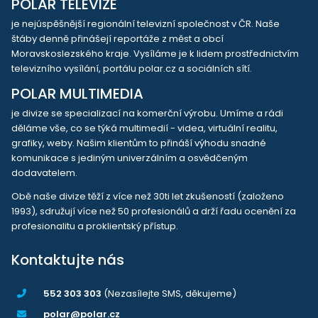
POLAR TELEVIZE
je nejúspěšnější regionální televizní společnost v ČR. Naše
štáby denně přinášejí reportáže z měst a obcí
Moravskoslezského kraje. Vysíláme je k lidem prostřednictvím
televizního vysílání, portálu polar.cz a sociálních sítí.
POLAR MULTIMEDIA
je divize se specializací na komerční výrobu. Umíme a rádi
děláme vše, co se týká multimedií - videa, virtuální realitu,
grafiky, weby. Našim klientům to přináší výhodu snadné
komunikace s jediným univerzálním a osvědčeným
dodavatelem.
Obě naše divize těží z více než 30ti let zkušeností (založeno
1993), sdružují více než 50 profesionálů a drží řadu ocenění za
profesionalitu a proklientský přístup.
Kontaktujte nás
552 303 303
(Nezasílejte SMS, děkujeme)
polar@polar.cz