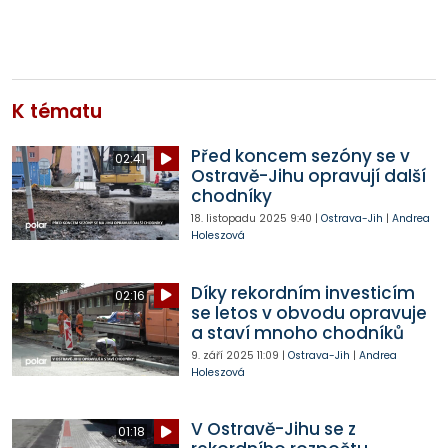
K tématu
Před koncem sezóny se v
02:41
Ostravě-Jihu opravují další
chodníky
18. listopadu 2025
9:40
|
Ostrava-Jih
|
Andrea
Holeszová
Díky rekordním investicím
02:16
se letos v obvodu opravuje
a staví mnoho chodníků
9. září 2025
11:09
|
Ostrava-Jih
|
Andrea
Holeszová
V Ostravě-Jihu se z
01:18