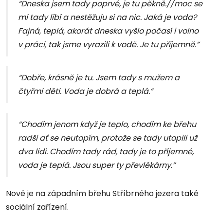
“Dneska jsem tady poprvé, je tu pěkně.//moc se
mi tady líbí a nestěžuju si na nic. Jaká je voda?
Fajná, teplá, akorát dneska vyšlo počasí i volno
v práci, tak jsme vyrazili k vodě. Je tu příjemně.”
“Dobře, krásně je tu. Jsem tady s mužem a
čtyřmi děti. Voda je dobrá a teplá.”
“Chodím jenom když je teplo, chodím ke břehu
radši ať se neutopím, protože se tady utopili už
dva lidi. Chodím tady rád, tady je to příjemné,
voda je teplá. Jsou super ty převlékárny.”
Nové je na západním břehu Stříbrného jezera také
sociální zařízení.