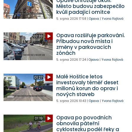
Opavě ohrožuje okolí.
Město budovu zabezpečilo
kvůli padající omítce
5. srpna 2026
17:58
|
Opava
|
Yvona Fajtová
Opava rozšiřuje parkování.
02:33
Přibudou nová místa i
změny v parkovacích
zónách
5. srpna 2026
17:24
|
Opava
|
Yvona Fajtová
Malé Hoštice letos
01:27
investovaly téměř deset
milionů korun do oprav i
nových staveb
5. srpna 2026
10:43
|
Opava
|
Yvona Fajtová
Opava po povodních
01:19
obnovila páteřní
cyklostezku podél řeky a