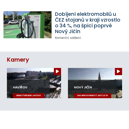
Dobíjení elektromobilů u
ČEZ stojanů v kraji vzrostlo
o 34 %, na špici poprvé
Nový Jičín
Komerční sdělení
Kamery
HAVÍŘOV
NOVÝ JIČÍN
NÁMĚSTÍ REPUBLIKY, HAVÍŘOV
MASARYKOVO NÁMĚSTÍ, NOVÝ JIČÍN