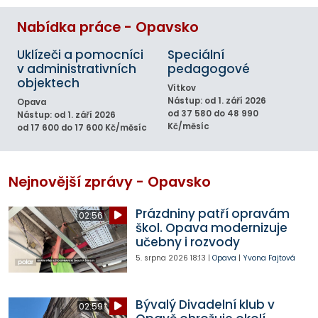
Nabídka práce - Opavsko
Uklízeči a pomocníci
Speciální
v administrativních
pedagogové
objektech
Vítkov
Nástup: od 1. září 2026
Opava
od 37 580 do 48 990
Nástup: od 1. září 2026
Kč/měsíc
od 17 600 do 17 600 Kč/měsíc
Nejnovější zprávy - Opavsko
Prázdniny patří opravám
02:56
škol. Opava modernizuje
učebny i rozvody
5. srpna 2026
18:13
|
Opava
|
Yvona Fajtová
Bývalý Divadelní klub v
02:59