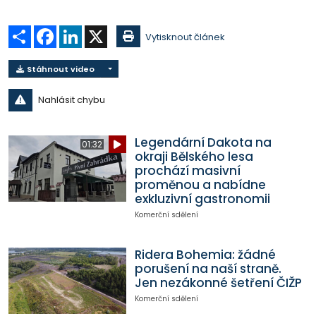
Sdílet
Facebook
LinkedIn
X
Vytisknout článek
Stáhnout video
Nahlásit chybu
Legendární Dakota na
01:32
okraji Bělského lesa
prochází masivní
proměnou a nabídne
exkluzivní gastronomii
Komerční sdělení
Ridera Bohemia: žádné
porušení na naší straně.
Jen nezákonné šetření ČIŽP
Komerční sdělení