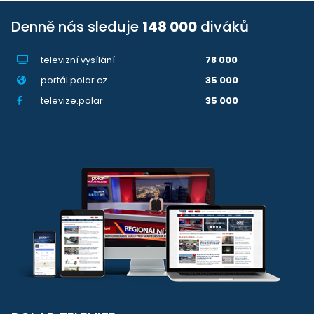
Denně nás sleduje
148 000
diváků
televizní vysílání
78 000
portál polar.cz
35 000
televize.polar
35 000