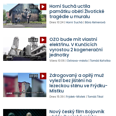
Horní Suchá uctila
01:37
památku obětí Životické
tragédie u muralu
Dnes
10:24
|
Horní Suchá
|
Bára Kelnerová
OZO bude mít vlastní
02:44
elektřinu. V Kunčicích
vyrostou 2 kogenerační
jednotky
Včera
10:06
|
Ostrava-město
|
Tomáš Kořistka
Zdrogovaný a opilý muž
01:20
vylezl bez jištění na
lezeckou stěnu ve Frýdku-
Místku
Dnes
15:39
|
Frýdek-Místek
|
Tomáš Tikal
Nový český film Bojovník