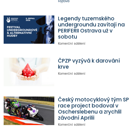
Fajtová
Legendy tuzemského
undergroundu zavítají na
PERIFERII Ostrava už v
sobotu
Komerční sdělení
ČPZP vyzývá k darování
krve
Komerční sdělení
Český motocyklový tým SP
race project bodoval v
Oscherslebenu a zrychlil
závodní Aprilii
Komerční sdělení