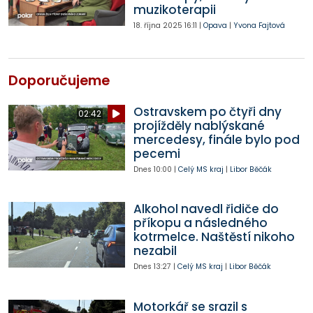
muzikoterapii
18. října 2025
16:11
|
Opava
|
Yvona Fajtová
Doporučujeme
Ostravskem po čtyři dny
02:42
projížděly nablýskané
mercedesy, finále bylo pod
pecemi
Dnes
10:00
|
Celý MS kraj
|
Libor Běčák
Alkohol navedl řidiče do
příkopu a následného
kotrmelce. Naštěstí nikoho
nezabil
Dnes
13:27
|
Celý MS kraj
|
Libor Běčák
Motorkář se srazil s