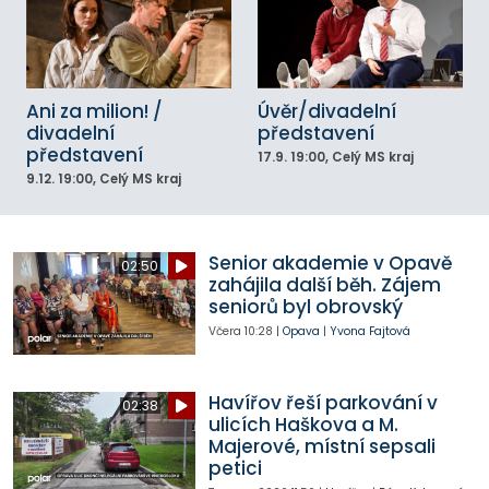
Ani za milion! /
Úvěr/divadelní
divadelní
představení
představení
17.9.
19:00
, Celý MS kraj
9.12.
19:00
, Celý MS kraj
Senior akademie v Opavě
02:50
zahájila další běh. Zájem
seniorů byl obrovský
Včera
10:28
|
Opava
|
Yvona Fajtová
Havířov řeší parkování v
02:38
ulicích Haškova a M.
Majerové, místní sepsali
petici