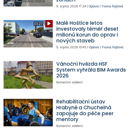
5. srpna 2026
17:24
|
Opava
|
Yvona Fajtová
Malé Hoštice letos
01:27
investovaly téměř deset
milionů korun do oprav i
nových staveb
5. srpna 2026
10:43
|
Opava
|
Yvona Fajtová
Vánoční hvězda HSF
System vyhrála BIM Awards
2026
Komerční sdělení
Rehabilitační ústav
Hrabyně a Chuchelná
zapojuje do péče peer
mentory
Komerční sdělení