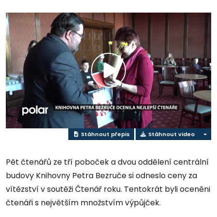
Přehrát
video
Stáhnout přepis
Stáhnout video
Pět čtenářů ze tří poboček a dvou oddělení centrální
budovy Knihovny Petra Bezruče si odneslo ceny za
vítězství v soutěži Čtenář roku. Tentokrát byli oceněni
čtenáři s největším množstvím výpůjček.