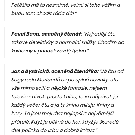
Potěšilo mě to nesmírně, velmi si toho vážím a
budu tam chodit ráda dál.”
Pavel Bena, oceněný čtenář:
“Nejraději čtu
takové detektivky a normální knížky. Chodím do
knihovny v pondělí každý týden.”
Jana Bystrická, oceněná čtenářka:
“Já čtu od
Ságy rodu Morlandů až po úplné novinky, čtu
vše mimo scifi a nějaké fantazie. nejsem
televizní divák, prostě kniha, to je můj život, já
každý večer čtu a já ty knihu miluju. Knihy a
hory. To jsou moji dva nejlepší a nejvěrnější
přátelé. Když je pěkně do hor, když je škaredě
dvě polínka do krbu a dobrá knížka.”