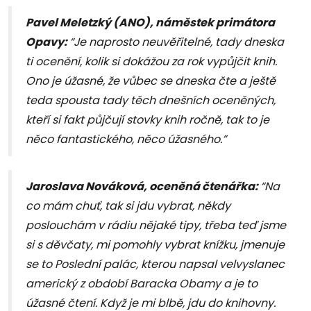
Pavel Meletzký (ANO), náměstek primátora
Opavy:
“Je naprosto neuvěřitelné, tady dneska
ti ocenění, kolik si dokážou za rok vypůjčit knih.
Ono je úžasné, že vůbec se dneska čte a ještě
teda spousta tady těch dnešních oceněných,
kteří si fakt půjčují stovky knih ročně, tak to je
něco fantastického, něco úžasného.”
Jaroslava Nováková, oceněná čtenářka:
“Na
co mám chuť, tak si jdu vybrat, někdy
poslouchám v rádiu nějaké tipy, třeba teď jsme
si s děvčaty, mi pomohly vybrat knížku, jmenuje
se to Poslední palác, kterou napsal velvyslanec
americký z období Baracka Obamy a je to
úžasné čtení. Když je mi blbě, jdu do knihovny.