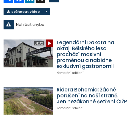
Stáhnout video
Nahlásit chybu
Legendární Dakota na
01:32
okraji Bělského lesa
prochází masivní
proměnou a nabídne
exkluzivní gastronomii
Komerční sdělení
Ridera Bohemia: žádné
porušení na naší straně.
Jen nezákonné šetření ČIŽP
Komerční sdělení