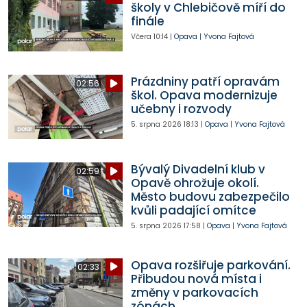
školy v Chlebičově míří do
finále
Včera
10:14
|
Opava
|
Yvona Fajtová
Prázdniny patří opravám
02:56
škol. Opava modernizuje
učebny i rozvody
5. srpna 2026
18:13
|
Opava
|
Yvona Fajtová
Bývalý Divadelní klub v
02:59
Opavě ohrožuje okolí.
Město budovu zabezpečilo
kvůli padající omítce
5. srpna 2026
17:58
|
Opava
|
Yvona Fajtová
Opava rozšiřuje parkování.
02:33
Přibudou nová místa i
změny v parkovacích
zónách