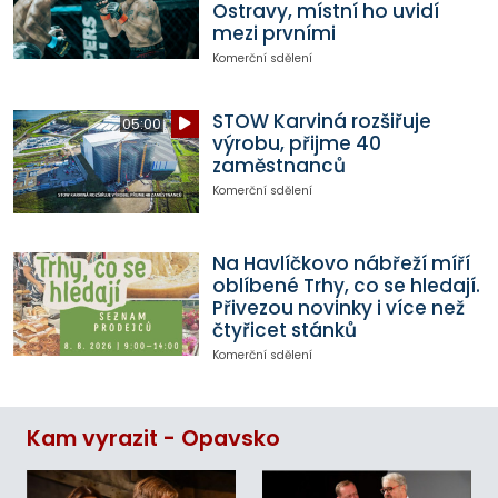
Ostravy, místní ho uvidí
mezi prvními
Komerční sdělení
STOW Karviná rozšiřuje
05:00
výrobu, přijme 40
zaměstnanců
Komerční sdělení
Na Havlíčkovo nábřeží míří
oblíbené Trhy, co se hledají.
Přivezou novinky i více než
čtyřicet stánků
Komerční sdělení
Kam vyrazit - Opavsko