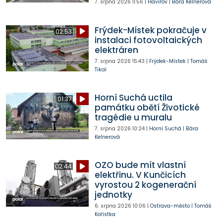
7. srpna 2026
11:56
|
Havířov
|
Bára Kelnerová
Frýdek-Místek pokračuje v
02:53
instalaci fotovoltaických
elektráren
7. srpna 2026
15:43
|
Frýdek-Místek
|
Tomáš
Tikal
Horní Suchá uctila
01:37
památku obětí Životické
tragédie u muralu
7. srpna 2026
10:24
|
Horní Suchá
|
Bára
Kelnerová
OZO bude mít vlastní
02:44
elektřinu. V Kunčicích
vyrostou 2 kogenerační
jednotky
6. srpna 2026
10:06
|
Ostrava-město
|
Tomáš
Kořistka