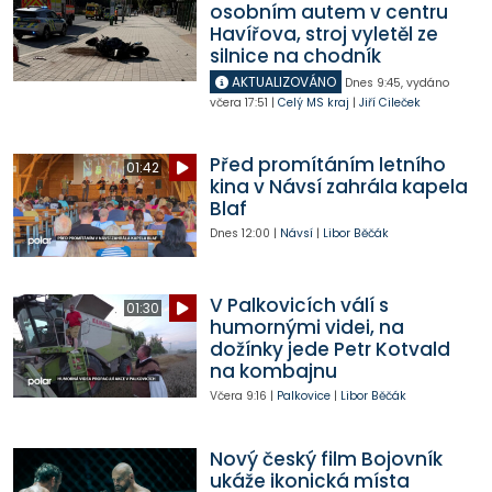
osobním autem v centru
Havířova, stroj vyletěl ze
silnice na chodník
AKTUALIZOVÁNO
Dnes
9:45
,
vydáno
včera
17:51
|
Celý MS kraj
|
Jiří Cileček
Před promítáním letního
01:42
kina v Návsí zahrála kapela
Blaf
Dnes
12:00
|
Návsí
|
Libor Běčák
V Palkovicích válí s
01:30
humornými videi, na
dožínky jede Petr Kotvald
na kombajnu
Včera
9:16
|
Palkovice
|
Libor Běčák
Nový český film Bojovník
ukáže ikonická místa