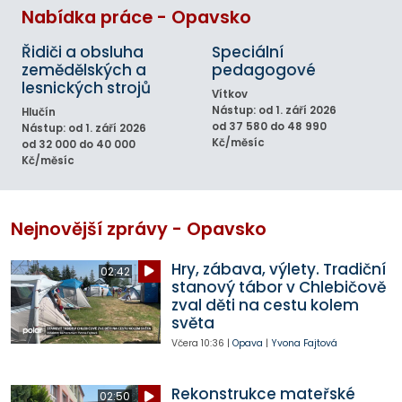
Nabídka práce - Opavsko
Řidiči a obsluha
Speciální
zemědělských a
pedagogové
lesnických strojů
Vítkov
Nástup: od 1. září 2026
Hlučín
od 37 580 do 48 990
Nástup: od 1. září 2026
Kč/měsíc
od 32 000 do 40 000
Kč/měsíc
Nejnovější zprávy - Opavsko
Hry, zábava, výlety. Tradiční
02:42
stanový tábor v Chlebičově
zval děti na cestu kolem
světa
Včera
10:36
|
Opava
|
Yvona Fajtová
Rekonstrukce mateřské
02:50