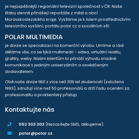
je nejúspěšnější regionální televizní společnost v ČR. Naše
štáby denně přinášejí reportáže z měst a obcí
Moravskoslezského kraje. Vysíláme je k lidem prostřednictvím
televizního vysílání, portálu polar.cz a sociálních sítí.
POLAR MULTIMEDIA
je divize se specializací na komerční výrobu. Umíme a rádi
děláme vše, co se týká multimedií - videa, virtuální realitu,
grafiky, weby. Našim klientům to přináší výhodu snadné
komunikace s jediným univerzálním a osvědčeným
dodavatelem.
Obě naše divize těží z více než 30ti let zkušeností (založeno
1993), sdružují více než 50 profesionálů a drží řadu ocenění za
profesionalitu a proklientský přístup.
Kontaktujte nás
552 303 303
(Nezasílejte SMS, děkujeme)
polar@polar.cz