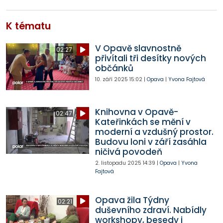
K tématu
V Opavě slavnostně
02:27
přivítali tři desítky nových
občánků
10. září 2025
15:02
|
Opava
|
Yvona Fajtová
Knihovna v Opavě-
02:47
Kateřinkách se mění v
moderní a vzdušný prostor.
Budovu loni v září zasáhla
ničivá povodeň
2. listopadu 2025
14:39
|
Opava
|
Yvona
Fajtová
Opava žila Týdny
02:21
duševního zdraví. Nabídly
workshopy, besedy i