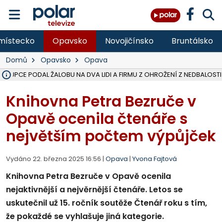
místecko
Opavsko
Novojičínsko
Bruntálsko
Domů
Opavsko
Opava
ÁSTUPCE PODAL ŽALOBU NA DVA LIDI A FIRMU Z OHROŽENÍ Z NEDBALOSTI
NA SLEZSKÉ HARTĚ PŘIBYLO SINIC, VODA MÁ HORŠÍ KVALITU, HYGIENI
NA BÍLOVECKÝCH NOVÝCH DVORECH SE PO 84 LETECH ROZTOČILY L
KARVINSKÉ MOŘE ZÍSKÁ NOVÉ GASTRO ZÁZEMÍ S VYHLÍDKOVOU TER
REKONSTRUKCE MATEŘSKÉ ŠKOLY V CHLEBIČOVĚ MÍŘÍ DO FINÁLE, VÍ
CYKLISTU (74) SRAZIL V BRUNTÁLU KAMION, JE V OHROŽENÍ ŽIVOTA,
POLICIE HLEDÁ PŘÍPADNÉ SVĚDKY, KTEŘÍ POMŮŽOU OBJASNIT PRŮ
MS KRAJ DOKONČIL OPRAVU SILNICE MEZI VRBNEM A HEŘMANOVICEM
SMVAK NABÍZÍ V DOBĚ SUCHA VODU OBCÍM A FIRMÁM, CISTERNY JE
F-M POKRAČUJE V INSTALACI FOTOVOLTAICKÝCH ELEKTRÁREN, REP
SENIOR AKADEMIE V OPAVĚ ZAHÁJILA DALŠÍ BĚH, REPORTÁŽ NA POL
PLANETÁRIUM V OSTRAVĚ CHYSTÁ POZOROVÁNÍ ČÁSTEČNÉHO ZATMĚ
OPRAVA ULIC V HAVÍŘOVĚ UKONČÍ NELEGÁLNÍ PARKOVÁNÍ VE VNI
V HAVÍŘOVĚ SE TĚŽCE ZRANIL MOTORKÁŘ PO SRÁŽCE S AUTEM, INF
TRAGICKÁ SRÁŽKA VLAKU S KAMIONEM V DOLNÍ LUTYNI Z LEDNA 
Knihovna Petra Bezruče v
Opavě ocenila čtenáře s
největším počtem výpůjček
Vydáno 22. března 2025 16:56 |
Opava
|
Yvona Fajtová
Knihovna Petra Bezruče v Opavě ocenila
nejaktivnější a nejvěrnější čtenáře. Letos se
uskutečnil už 15. ročník soutěže Čtenář roku s tím,
že pokaždé se vyhlašuje jiná kategorie.