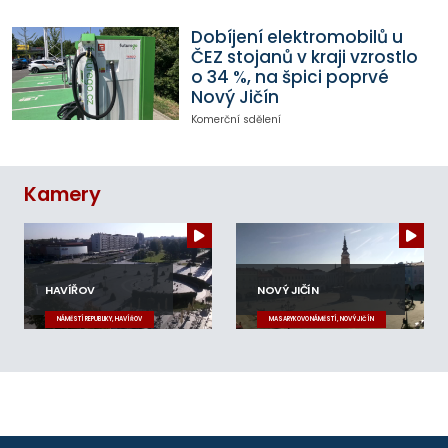
Dobíjení elektromobilů u
ČEZ stojanů v kraji vzrostlo
o 34 %, na špici poprvé
Nový Jičín
Komerční sdělení
Kamery
HAVÍŘOV
NOVÝ JIČÍN
NÁMĚSTÍ REPUBLIKY, HAVÍŘOV
MASARYKOVO NÁMĚSTÍ, NOVÝ JIČÍN