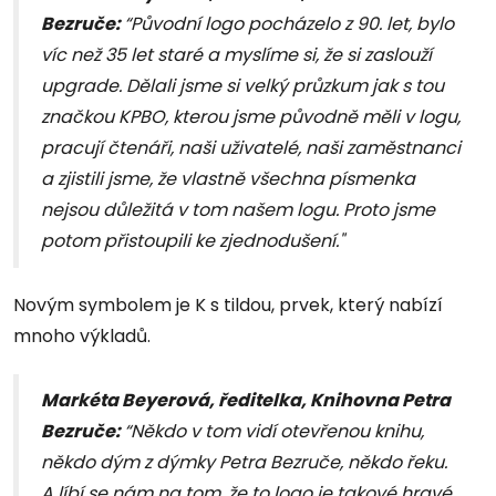
Bezruče:
“Původní logo pocházelo z 90. let, bylo
víc než 35 let staré a myslíme si, že si zaslouží
upgrade. Dělali jsme si velký průzkum jak s tou
značkou KPBO, kterou jsme původně měli v logu,
pracují čtenáři, naši uživatelé, naši zaměstnanci
a zjistili jsme, že vlastně všechna písmenka
nejsou důležitá v tom našem logu. Proto jsme
potom přistoupili ke zjednodušení."
Novým symbolem je K s tildou, prvek, který nabízí
mnoho výkladů.
Markéta Beyerová, ředitelka, Knihovna Petra
Bezruče:
“Někdo v tom vidí otevřenou knihu,
někdo dým z dýmky Petra Bezruče, někdo řeku.
A líbí se nám na tom, že to logo je takové hravé,