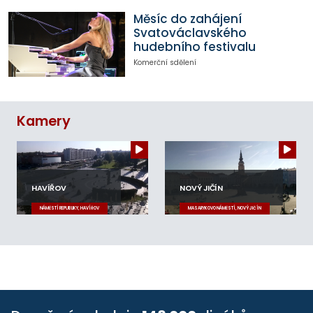
Měsíc do zahájení
Svatováclavského
hudebního festivalu
Komerční sdělení
Kamery
HAVÍŘOV
NOVÝ JIČÍN
NÁMĚSTÍ REPUBLIKY, HAVÍŘOV
MASARYKOVO NÁMĚSTÍ, NOVÝ JIČÍN