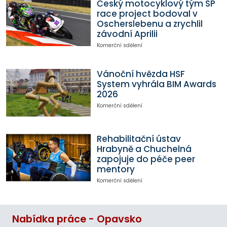
Český motocyklový tým SP
race project bodoval v
Oscherslebenu a zrychlil
závodní Aprilii
Komerční sdělení
Vánoční hvězda HSF
System vyhrála BIM Awards
2026
Komerční sdělení
Rehabilitační ústav
Hrabyně a Chuchelná
zapojuje do péče peer
mentory
Komerční sdělení
Nabídka práce - Opavsko