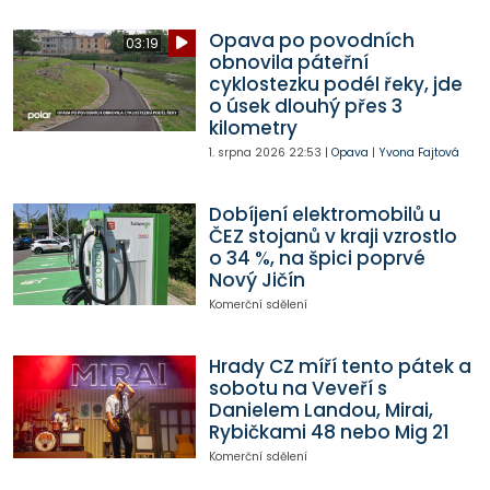
Opava po povodních
03:19
obnovila páteřní
cyklostezku podél řeky, jde
o úsek dlouhý přes 3
kilometry
1. srpna 2026
22:53
|
Opava
|
Yvona Fajtová
Dobíjení elektromobilů u
ČEZ stojanů v kraji vzrostlo
o 34 %, na špici poprvé
Nový Jičín
Komerční sdělení
Hrady CZ míří tento pátek a
sobotu na Veveří s
Danielem Landou, Mirai,
Rybičkami 48 nebo Mig 21
Komerční sdělení