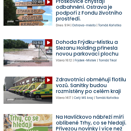
Proskovice chystají
02:46
odbahnění. Ostrava je
podpoří z Fondu životního
prostředí.
Dnes
9:14
|
Ostrava-město
|
Tomáš Kořistka
Dohoda Frýdku-Místku a
02:53
Slezanu Holding přinesla
novou parkovací plochu
Včera
16:12
|
Frýdek-Místek
|
Tomáš Tikal
Zdravotníci obměňují flotilu
01:18
vozů. Sanitky budou
rozmístěny po celém kraji
Včera
14:17
|
Celý MS kraj
|
Tomáš Kořistka
Na Havlíčkovo nábřeží míří
oblíbené Trhy, co se hledají.
Přivezou novinky i více než