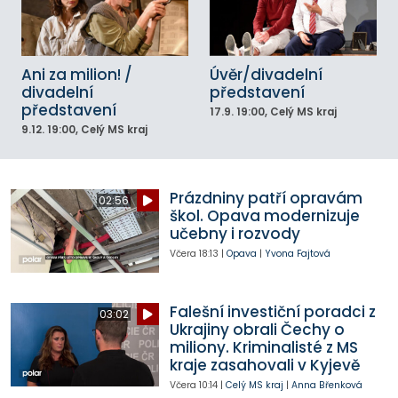
Ani za milion! /
Úvěr/divadelní
divadelní
představení
představení
17.9.
19:00
, Celý MS kraj
9.12.
19:00
, Celý MS kraj
Prázdniny patří opravám
02:56
škol. Opava modernizuje
učebny i rozvody
Včera
18:13
|
Opava
|
Yvona Fajtová
Falešní investiční poradci z
03:02
Ukrajiny obrali Čechy o
miliony. Kriminalisté z MS
kraje zasahovali v Kyjevě
Včera
10:14
|
Celý MS kraj
|
Anna Břenková