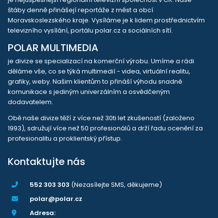
štáby denně přinášejí reportáže z měst a obcí
Moravskoslezského kraje. Vysíláme je k lidem prostřednictvím
televizního vysílání, portálu polar.cz a sociálních sítí.
POLAR MULTIMEDIA
je divize se specializací na komerční výrobu. Umíme a rádi
děláme vše, co se týká multimedií - videa, virtuální realitu,
grafiky, weby. Našim klientům to přináší výhodu snadné
komunikace s jediným univerzálním a osvědčeným
dodavatelem.
Obě naše divize těží z více než 30ti let zkušeností (založeno
1993), sdružují více než 50 profesionálů a drží řadu ocenění za
profesionalitu a proklientský přístup.
Kontaktujte nás
552 303 303
(Nezasílejte SMS, děkujeme)
polar@polar.cz
Adresa: