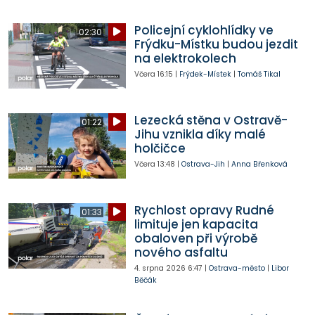
Policejní cyklohlídky ve
02:30
Frýdku-Místku budou jezdit
na elektrokolech
Včera
16:15
|
Frýdek-Místek
|
Tomáš Tikal
Lezecká stěna v Ostravě-
01:22
Jihu vznikla díky malé
holčičce
Včera
13:48
|
Ostrava-Jih
|
Anna Břenková
Rychlost opravy Rudné
01:33
limituje jen kapacita
obaloven při výrobě
nového asfaltu
4. srpna 2026
6:47
|
Ostrava-město
|
Libor
Běčák