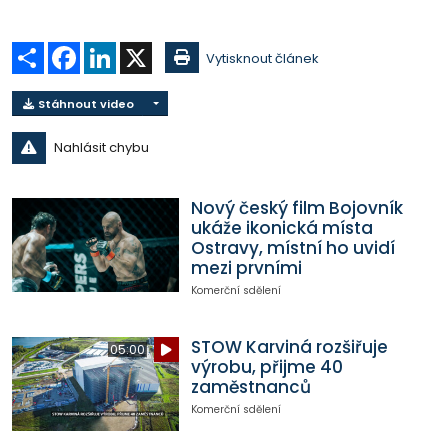
Sdílet
Facebook
LinkedIn
X
Vytisknout článek
Stáhnout video
Nahlásit chybu
Nový český film Bojovník
ukáže ikonická místa
Ostravy, místní ho uvidí
mezi prvními
Komerční sdělení
STOW Karviná rozšiřuje
05:00
výrobu, přijme 40
zaměstnanců
Komerční sdělení