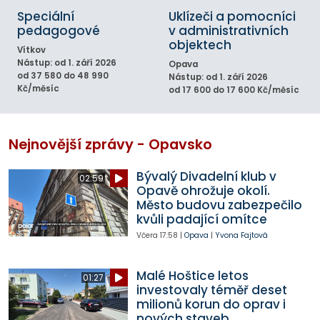
Speciální
Uklízeči a pomocníci
pedagogové
v administrativních
objektech
Vítkov
Nástup: od 1. září 2026
Opava
od 37 580 do 48 990
Nástup: od 1. září 2026
Kč/měsíc
od 17 600 do 17 600 Kč/měsíc
Nejnovější zprávy - Opavsko
Bývalý Divadelní klub v
02:59
Opavě ohrožuje okolí.
Město budovu zabezpečilo
kvůli padající omítce
Včera
17:58
|
Opava
|
Yvona Fajtová
Malé Hoštice letos
01:27
investovaly téměř deset
milionů korun do oprav i
nových staveb