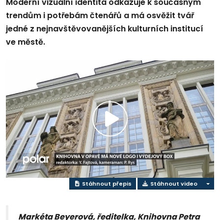
Moderní vizuální identita odkazuje k současným
trendům i potřebám čtenářů a má osvěžit tvář
jedné z nejnavštěvovanějších kulturních institucí
ve městě.
Přehrát
video
Stáhnout přepis
Stáhnout video
Markéta Beyerová, ředitelka, Knihovna Petra