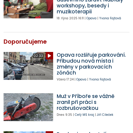
workshopy, besedy i
muzikoterapii
18. října 2025
16:11
|
Opava
|
Yvona Fajtová
Doporučujeme
Opava rozšiřuje parkování.
02:33
Přibudou nová místa i
změny v parkovacích
zónách
Včera
17:24
|
Opava
|
Yvona Fajtová
Muž v Příboře se vážně
zranil při práci s
rozbrušovačkou
Dnes
9:35
|
Celý MS kraj
|
Jiří Cileček