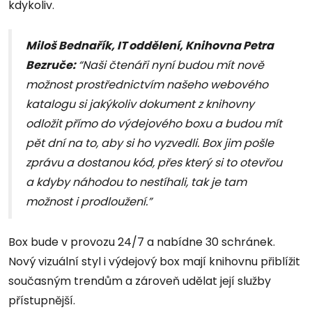
kdykoliv.
Miloš Bednařík, IT oddělení, Knihovna Petra
Bezruče:
“Naši čtenáři nyní budou mít nově
možnost prostřednictvím našeho webového
katalogu si jakýkoliv dokument z knihovny
odložit přímo do výdejového boxu a budou mít
pět dní na to, aby si ho vyzvedli. Box jim pošle
zprávu a dostanou kód, přes který si to otevřou
a kdyby náhodou to nestíhali, tak je tam
možnost i prodloužení.”
Box bude v provozu 24/7 a nabídne 30 schránek.
Nový vizuální styl i výdejový box mají knihovnu přiblížit
současným trendům a zároveň udělat její služby
přístupnější.