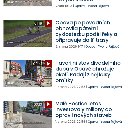
Včera
10:43
|
Opava
|
Yvona Fajtová
Opava po povodních
01:19
obnovila páteřní
cyklostezku podél řeky a
připravuje další trasy
3. srpna 2026
9:17
|
Opava
|
Yvona Fajtová
Havarijní stav divadelního
00:41
klubu v Opavě ohrožuje
okolí. Padají z něj kusy
omítky
1. srpna 2026
22:58
|
Opava
|
Yvona Fajtová
Malé Hoštice letos
03:13
investovaly miliony do
oprav i nových staveb
1. srpna 2026
22:56
|
Opava
|
Yvona Fajtová