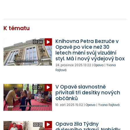
K tématu
Knihovna Petra Bezruče v
01:24
Opavě po více než 30
letech mění svůj vizuální
styl. Má i nový výdejový box
24. prosince 2025
13:22
|
Opava
|
Yvona
Fajtová
V Opavě slavnostně
02:27
přivítali tři desítky nových
občánků
10. září 2025
15:02
|
Opava
|
Yvona Fajtová
Opava žila Týdny
02:21
duševního zdraví. Nabídly