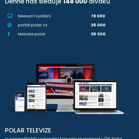
Denně nás sleduje
148 000
diváků
televizní vysílání
78 000
portál polar.cz
35 000
televize.polar
35 000
POLAR TELEVIZE
je nejúspěšnější regionální televizní společnost v ČR. Naše