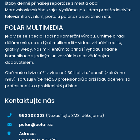
štáby denně přinášejí reportáže z měst a obcí
Moravskoslezského kraje. Vysíláme je k lidem prostřednictvím
televizního vysílání, portálu polar.cz a sociálních sítí.
POLAR MULTIMEDIA
je divize se specializací na komerční výrobu. Umíme a rádi
děláme vše, co se týká multimedií - videa, virtuální realitu,
grafiky, weby. Našim klientům to přináší výhodu snadné
komunikace s jediným univerzálním a osvědčeným
dodavatelem.
Obě naše divize těží z více než 30ti let zkušeností (založeno
1993), sdružují více než 50 profesionálů a drží řadu ocenění za
profesionalitu a proklientský přístup.
Kontaktujte nás
552 303 303
(Nezasílejte SMS, děkujeme)
polar@polar.cz
Adresa: