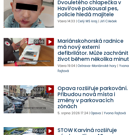
Dvouletého chlapečka v
Havířově pokousal pes,
policie hledá majitele
Včera
14:33
|
Celý MS kraj
|
Jiří Cileček
Mariánskohorská radnice
01:56
má nový externí
defibrilátor. Může zachránit
život během několika minut
Včera
19:04
|
Ostrava-Mariánské hory
|
Yvona
Fajtová
Opava rozšiřuje parkování.
02:33
Přibudou nová místa i
změny v parkovacích
zónách
5. srpna 2026
17:24
|
Opava
|
Yvona Fajtová
STOW Karviná rozšiřuje
05:00