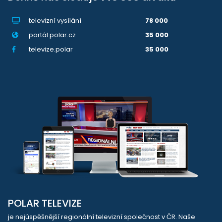
televizní vysílání
78 000
portál polar.cz
35 000
televize.polar
35 000
POLAR TELEVIZE
je nejúspěšnější regionální televizní společnost v ČR. Naše