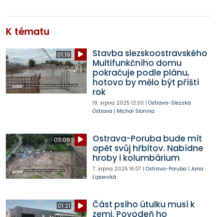
K tématu
Stavba slezskoostravského
01:19
Multifunkčního domu
pokračuje podle plánu,
hotovo by mělo být příští
rok
19. srpna 2025
12:00
|
Ostrava-Slezská
Ostrava
|
Michal Slonina
Ostrava-Poruba bude mít
03:06
opět svůj hřbitov. Nabídne
hroby i kolumbárium
7. srpna 2025
16:07
|
Ostrava-Poruba
|
Jana
Lipowská
Část psího útulku musí k
01:21
zemi. Povodeň ho