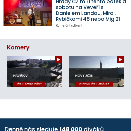
Hrady CZ míří tento pátek a
sobotu na Veveří s
Danielem Landou, Mirai,
Rybičkami 48 nebo Mig 21
Komerční sdělení
Kamery
HAVÍŘOV
NOVÝ JIČÍN
NÁMĚSTÍ REPUBLIKY, HAVÍŘOV
MASARYKOVO NÁMĚSTÍ, NOVÝ JIČÍN
Denně nás sleduje
148 000
diváků