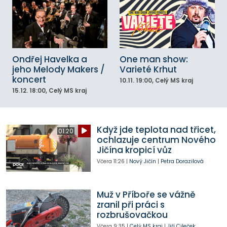
Ondřej Havelka a
One man show:
jeho Melody Makers /
Varieté Krhut
koncert
10.11.
19:00
, Celý MS kraj
15.12.
18:00
, Celý MS kraj
Když jde teplota nad třicet,
01:20
ochlazuje centrum Nového
Jičína kropicí vůz
Včera
11:26
|
Nový Jičín
|
Petra Dorazilová
Muž v Příboře se vážně
zranil při práci s
rozbrušovačkou
Včera
9:35
|
Celý MS kraj
|
Jiří Cileček