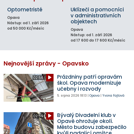
Optometristé
Uklízeči a pomocníci
v administrativních
Opava
objektech
Nástup: od 1. září 2026
od 50 000 Kč/měsíc
Opava
Nástup: od 1. září 2026
od 17 600 do 17 600 Kč/měsíc
Nejnovější zprávy - Opavsko
Prázdniny patří opravám
02:56
škol. Opava modernizuje
učebny i rozvody
5. srpna 2026
18:13
|
Opava
|
Yvona Fajtová
Bývalý Divadelní klub v
02:59
Opavě ohrožuje okolí.
Město budovu zabezpečilo
kvůli padající omítce