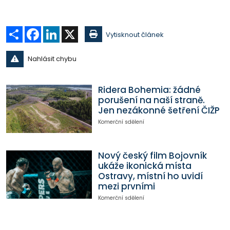
Sdílet
Facebook
LinkedIn
X
Vytisknout článek
Nahlásit chybu
Ridera Bohemia: žádné
porušení na naší straně.
Jen nezákonné šetření ČIŽP
Komerční sdělení
Nový český film Bojovník
ukáže ikonická místa
Ostravy, místní ho uvidí
mezi prvními
Komerční sdělení