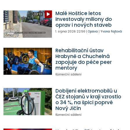
Malé Hoštice letos
03:13
investovaly miliony do
oprav i nových staveb
1. srpna 2026
22:56
|
Opava
|
Yvona Fajtová
Rehabilitační ústav
Hrabyně a Chuchelná
zapojuje do péče peer
mentory
Komerční sdělení
Dobíjení elektromobilů u
ČEZ stojanů v kraji vzrostlo
o 34 %, na špici poprvé
Nový Jičín
Komerční sdělení