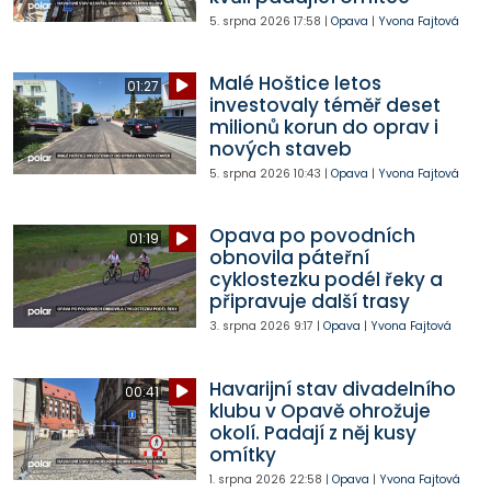
5. srpna 2026
17:58
|
Opava
|
Yvona Fajtová
Malé Hoštice letos
01:27
investovaly téměř deset
milionů korun do oprav i
nových staveb
5. srpna 2026
10:43
|
Opava
|
Yvona Fajtová
Opava po povodních
01:19
obnovila páteřní
cyklostezku podél řeky a
připravuje další trasy
3. srpna 2026
9:17
|
Opava
|
Yvona Fajtová
Havarijní stav divadelního
00:41
klubu v Opavě ohrožuje
okolí. Padají z něj kusy
omítky
1. srpna 2026
22:58
|
Opava
|
Yvona Fajtová