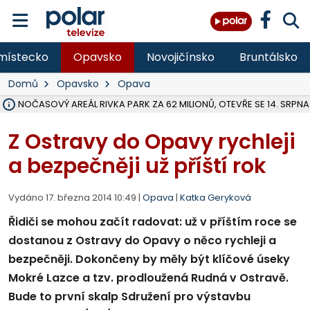
místecko
Opavsko
Novojičínsko
Bruntálsko
Domů
Opavsko
Opava
VOLNOČASOVÝ AREÁL RIVKA PARK ZA 62 MILIONŮ, OTEVŘE SE 14. SRPNA
NA SLEZSKÉ HARTĚ PŘIBYLO SINIC, VODA MÁ HORŠÍ KVALITU, HYGIENI
ÚOHS DAL ZÁTORU POKUTU 100 000 ZA CHYBY V ZAKÁZCE NA OBN
AREÁL LODIČEK V KARVINÉ SE PŘIPRAVUJE NA VELKOU REKONSTRUKC
KARVINÁ ZNÁ BUDOUCÍ PODOBU AREÁLU LODIČKY V PARKU BOŽEN
CYKLISTU (74) SRAZIL V BRUNTÁLU KAMION, JE V OHROŽENÍ ŽIVOTA,
POLICIE HLEDÁ PŘÍPADNÉ SVĚDKY, KTEŘÍ POMŮŽOU OBJASNIT PRŮ
RADNÍ OSTRAVY A POSLANKYNĚ A. HOFFMANNOVÁ ZA PIRÁTY PODA
NA POSTUP MINISTERSTVA ŽIVOTNÍHO PROSTŘEDÍ V KAUZE HALDY 
MUŽ V PŘÍBOŘE SE VÁŽNĚ ZRANIL PŘI PRÁCI S ROZBRUŠOVAČKOU, I
SLEZSKÁ OSTRAVA PŘIPRAVUJE PROJEKTOVOU DOKUMENTACI PRO 
PODEZŘELÝ BALÍČEK ZASTAVIL PROVOZ NA NÁDRAŽÍ VE F-M, ČEKÁ 
CHLAPEČKA (2) V HAVÍŘOVĚ POKOUSAL PES, POLICIE HLEDÁ MAJITEL
MS KRAJ VYBUDUJE ZA 40 MILIONŮ V JABLUNKOVĚ NOVÝ MOST PŘES O
FOTBALISTA LAURI LAINE SE VRACÍ Z BANÍKU OSTRAVA NA PŮL ROK
Z Ostravy do Opavy rychleji
a bezpečněji už příští rok
Vydáno 17. března 2014 10:49 |
Opava
|
Katka Geryková
Řidiči se mohou začít radovat: už v příštím roce se
dostanou z Ostravy do Opavy o něco rychleji a
bezpečněji. Dokončeny by měly být klíčové úseky
Mokré Lazce a tzv. prodloužená Rudná v Ostravě.
Bude to první skalp Sdružení pro výstavbu