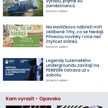
výrobu, přijme 40
zaměstnanců
Komerční sdělení
Na Havlíčkovo nábřeží míří
oblíbené Trhy, co se hledají.
Přivezou novinky i více než
čtyřicet stánků
Komerční sdělení
Legendy tuzemského
undergroundu zavítají na
PERIFERII Ostrava už v
sobotu
Komerční sdělení
Kam vyrazit - Opavsko