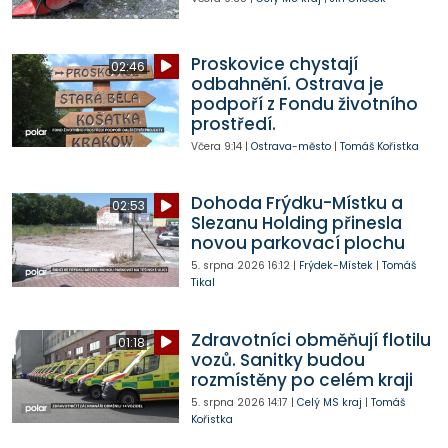
Proskovice chystají
02:46
odbahnění. Ostrava je
podpoří z Fondu životního
prostředí.
Včera
9:14
|
Ostrava-město
|
Tomáš Kořistka
Dohoda Frýdku-Místku a
02:53
Slezanu Holding přinesla
novou parkovací plochu
5. srpna 2026
16:12
|
Frýdek-Místek
|
Tomáš
Tikal
Zdravotníci obměňují flotilu
01:18
vozů. Sanitky budou
rozmístěny po celém kraji
5. srpna 2026
14:17
|
Celý MS kraj
|
Tomáš
Kořistka