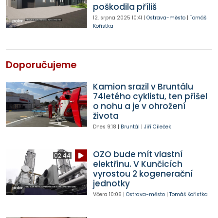
poškodila příliš
12. srpna 2025
10:41
|
Ostrava-město
|
Tomáš
Kořistka
Doporučujeme
Kamion srazil v Bruntálu
74letého cyklistu, ten přišel
o nohu a je v ohrožení
života
Dnes
9:18
|
Bruntál
|
Jiří Cileček
OZO bude mít vlastní
02:44
elektřinu. V Kunčicích
vyrostou 2 kogenerační
jednotky
Včera
10:06
|
Ostrava-město
|
Tomáš Kořistka