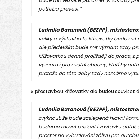
bude mít veškeré parametry, tak aby přev
potřeba převést.“
Ludmila Baranová (BEZPP), místostaro
veliký a výstavba té křižovatky bude mít
ale především bude mít význam tady pro 
křižovatkou denně projíždějí do práce, z
význam i pro místní občany, kteří by chtě
protože do této doby tady nemáme vybu
S přestavbou křižovatky ale budou souviset
Ludmila Baranová (BEZPP), místostaro
zvyknout, že bude zaslepená hlavní komun
budeme muset přeložit i zastávku autobu
prostor na vybudování zálivu pro autobus