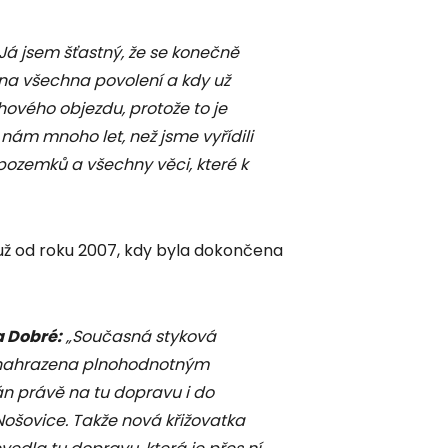
Já jsem šťastný, že se konečně
a všechna povolení a kdy už
hového objezdu, protože to je
nám mnoho let, než jsme vyřídili
ozemků a všechny věci, které k
y už od roku 2007, kdy byla dokončena
a Dobré:
„Současná styková
de nahrazena plnohodnotným
n právě na tu dopravu i do
ošovice. Takže nová křižovatka