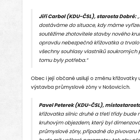
Jiří Carbol (KDU-ČSL), starosta Dobré:
„
dostáváme do situace, kdy máme vyřízen
soutěžíme zhotovitele stavby nového kru
opravdu nebezpečná křižovatka a trvalo 
všechny souhlasy vlastníků soukromých p
tomu byly potřeba.“
Obec i její občané usilují o změnu křižovatk
výstavba průmyslové zóny v Nošovicích.
Pavel Peterek (KDU-ČSL), místostarost
křižovatka silnic druhé a třetí třídy bu
kruhovým objezdem, který byl dimenzová
průmyslové zóny, případně do pivovaru N