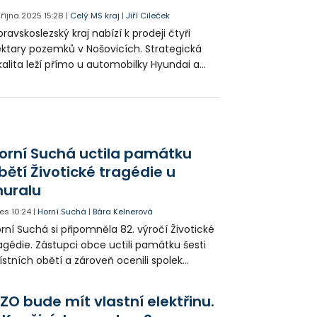
. října 2025
15:28
|
Celý MS kraj
|
Jiří Cileček
ravskoslezský kraj nabízí k prodeji čtyři
ktary pozemků v Nošovicích. Strategická
kalita leží přímo u automobilky Hyundai a
vovaru Radegast. Kraj chce přilákat
vestory, kteří zde vytvoří nová pracovní
sta s vyšší přidanou hodnotou.
orní Suchá uctila památku
bětí Životické tragédie u
uralu
es
10:24
|
Horní Suchá
|
Bára Kelnerová
rní Suchá si připomněla 82. výročí Životické
agédie. Zástupci obce uctili památku šesti
stních obětí a zároveň ocenili spolek
votice Sobě za zpřístupnění informací o
agédii prostřednictvím QR kódů u
ZO bude mít vlastní elektřinu.
amátníků.