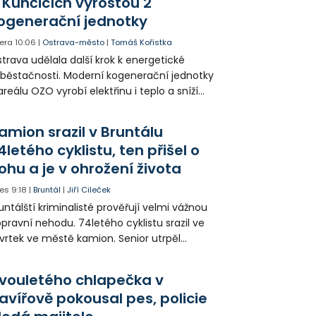
 Kunčicích vyrostou 2
ogenerační jednotky
era
10:06
|
Ostrava-město
|
Tomáš Kořistka
trava udělala další krok k energetické
běstačnosti. Moderní kogenerační jednotky
areálu OZO vyrobí elektřinu i teplo a sníží
klady i emise. Malou elektrárnu postaví
olia přímo v Kunčicích.
amion srazil v Bruntálu
4letého cyklistu, ten přišel o
ohu a je v ohrožení života
es
9:18
|
Bruntál
|
Jiří Cileček
untálští kriminalisté prověřují velmi vážnou
pravní nehodu. 74letého cyklistu srazil ve
vrtek ve městě kamion. Senior utrpěl
vastující zranění nohy a v ohrožení života
l letecky přepraven do nemocnice. Policie
vouletého chlapečka v
edá případné svědky.
avířově pokousal pes, policie