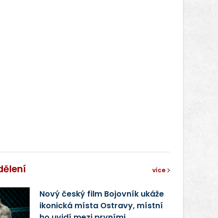
dělení
více
Nový český film Bojovník ukáže
ikonická místa Ostravy, místní
ho uvidí mezi prvními