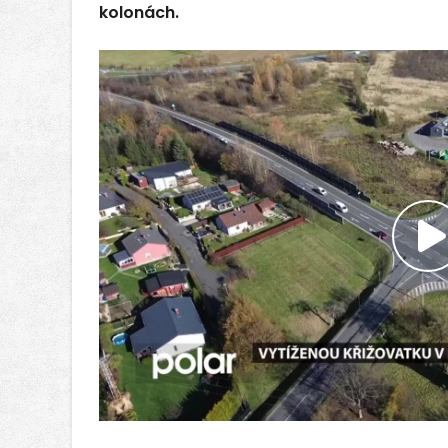
kolonách.
P
v