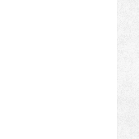
designem i řemeslnou tvorbou.
Návštěvníci se mohou těšit nejen na
oblíbené stálice, ale také na řadu
novinek, které v Ostravě běžně
nepotkají.