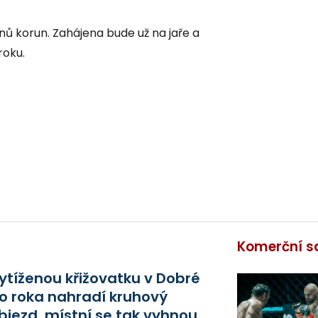
onů korun. Zahájena bude už na jaře a
roku.
Komerční s
ytíženou křižovatku v Dobré
o roka nahradí kruhový
bjezd, místní se tak vyhnou