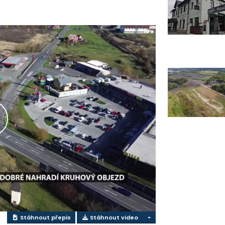
řehrát
ideo
Stáhnout přepis
Stáhnout video