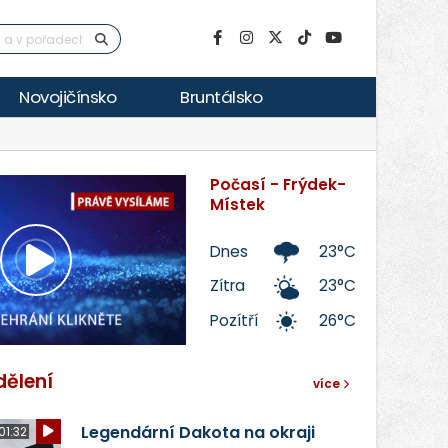
Novojičínsko
Bruntálsko
Počasí - Frýdek-
Místek
Dnes
23°C
Přehrát
Zítra
23°C
Pozítří
26°C
video
dělení
více
Legendární Dakota na okraji
01:32