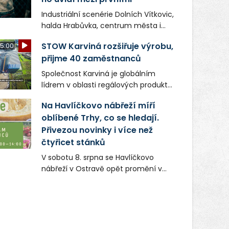
Industriální scenérie Dolních Vítkovic,
halda Hrabůvka, centrum města i
další ikonická místa Ostravy se objeví
STOW Karviná rozšiřuje výrobu,
5:00
v novém filmu Bojovník, který vstoupí
přijme 40 zaměstnanců
do kin už 13. srpna. Režiséři Vojtěch
Frič a Tomáš Dianiška si
Společnost Karviná je globálním
moravskoslezskou metropoli
lídrem v oblasti regálových produktů
nevybrali náhodou – její syrová
a systémů, stabilním
atmosféra se stala přirozenou
Na Havlíčkovo nábřeží míří
zaměstnavatelem na Karvinsku a
součástí příběhu bývalého
oblíbené Trhy, co se hledají.
firmou s obrovským potenciálem.
boxerského šampiona Hoffa (Milan
Přivezou novinky i více než
Ondrík), jenž se po letech vrací do
čtyřicet stánků
světa vrcholových zápasů, tentokrát
V sobotu 8. srpna se Havlíčkovo
v MMA.
nábřeží v Ostravě opět promění v
místo plné vůní, chutí a poctivých
lokálních výrobků. Trhy, co se hledají
tentokrát nabídnou více než čtyřicet
pečlivě vybraných stánků s kvalitní
gastronomií, farmářskými produkty,