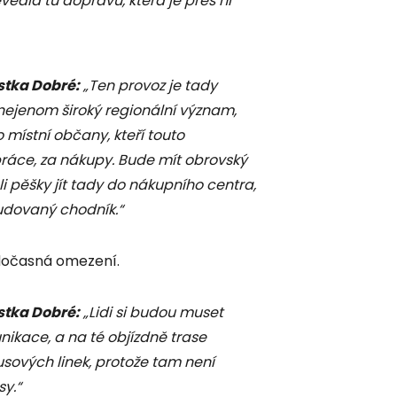
edla tu dopravu, která je přes ní
stka Dobré:
„Ten provoz je tady
 nejenom široký regionální význam,
místní občany, kteří touto
 práce, za nákupy. Bude mít obrovský
li pěšky jít tady do nákupního centra,
dovaný chodník.“
 dočasná omezení.
stka Dobré:
„Lidi si budou muset
ikace, a na té objízdně trase
sových linek, protože tam není
y.“