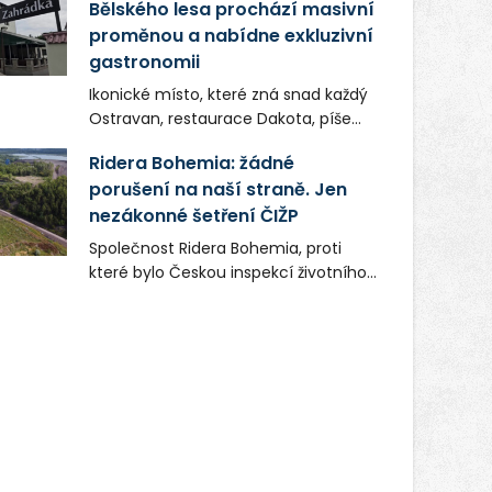
Bělského lesa prochází masivní
proměnou a nabídne exkluzivní
gastronomii
Ikonické místo, které zná snad každý
Ostravan, restaurace Dakota, píše
novou kapitolu. Silná mateřská
Ridera Bohemia: žádné
společnost Dang Investment Group
porušení na naší straně. Jen
s.r.o. investuje do projektu přes 50
nezákonné šetření ČIŽP
milionů korun. Cílem je přinést
Ostravě dva špičkové gastronomické
Společnost Ridera Bohemia, proti
koncepty, které v regionu dosud
které bylo Českou inspekcí životního
chyběly, luxusní středomořskou
prostředí (ČIŽP) čtyři roky vedeno
kuchyni a autentickou asijskou
vykonstruované řízení, při realizaci
gastronomii.
OVS na heřmanické haldě
postupovala v souladu se zákonem a
zadáním státního podniku DIAMO a v
této souvislosti nelze hovořit o
žádném odpadu. Ridera od počátku
označovala řízení ČIŽP za nezákonné
a domáhala se práva na spravedlivý