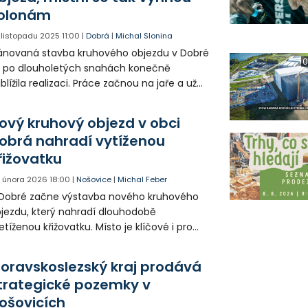
olonám
. listopadu 2025
11:00
|
Dobrá
|
Michal Slonina
ánovaná stavba kruhového objezdu v Dobré
0
 po dlouholetých snahách konečně
iblížila realizaci. Práce začnou na jaře a už
 podzim by měla nová křižovatka zajistit na
ekventovaném úseku plynulý provoz.
ový kruhový objezd v obci
obrá nahradí vytíženou
řižovatku
. února 2026
18:00
|
Nošovice
|
Michal Feber
Dobré začne výstavba nového kruhového
jezdu, který nahradí dlouhodobě
etíženou křižovatku. Místo je klíčové i pro
pravu z nošovické průmyslové zóny, kde se
i střídání směn během krátké doby
oravskoslezský kraj prodává
hybují až tisíce aut. Stavba potrvá zhruba
trategické pozemky v
vět měsíců a řidiči musí počítat s
ošovicích
mezeními.