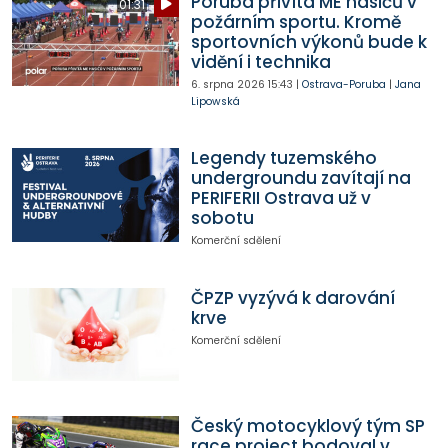
Poruba přivítá ME hasičů v
01:31
požárním sportu. Kromě
sportovních výkonů bude k
vidění i technika
6. srpna 2026
15:43
|
Ostrava-Poruba
|
Jana
Lipowská
Legendy tuzemského
undergroundu zavítají na
PERIFERII Ostrava už v
sobotu
Komerční sdělení
ČPZP vyzývá k darování
krve
Komerční sdělení
Český motocyklový tým SP
race project bodoval v