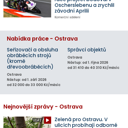
Oscherslebenu a zrychlil
závodní Aprilii
Komerční sdělení
Nabídka práce - Ostrava
Seřizovači a obsluha
Správci objektů
obráběcích strojů
Ostrava
(kromě
Nástup: od 1. října 2026
dřevoobráběcích)
od 31 410 do 40 310 Kč/měsíc
Ostrava
Nástup: od 1. září 2026
od 32 000 do 33 000 Kč/měsíc
Nejnovější zprávy - Ostrava
Zelená pro Ostravu. V
01:42
ulicích probíhají odborné