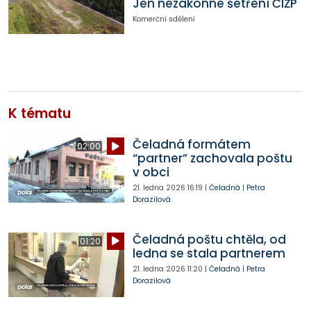
Jen nezákonné šetření ČIŽP
Komerční sdělení
K tématu
Čeladná formátem
02:00
“partner” zachovala poštu
v obci
21. ledna 2026
16:19
|
Čeladná
|
Petra
Dorazilová
Čeladná poštu chtěla, od
01:20
ledna se stala partnerem
21. ledna 2026
11:20
|
Čeladná
|
Petra
Dorazilová