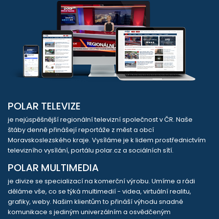
POLAR TELEVIZE
je nejúspěšnější regionální televizní společnost v ČR. Naše
štáby denně přinášejí reportáže z měst a obcí
Moravskoslezského kraje. Vysíláme je k lidem prostřednictvím
televizního vysílání, portálu polar.cz a sociálních sítí.
POLAR MULTIMEDIA
je divize se specializací na komerční výrobu. Umíme a rádi
děláme vše, co se týká multimedií - videa, virtuální realitu,
grafiky, weby. Našim klientům to přináší výhodu snadné
komunikace s jediným univerzálním a osvědčeným