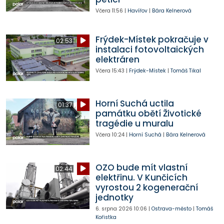
Včera
11:56
|
Havířov
|
Bára Kelnerová
Frýdek-Místek pokračuje v
02:53
instalaci fotovoltaických
elektráren
Včera
15:43
|
Frýdek-Místek
|
Tomáš Tikal
Horní Suchá uctila
01:37
památku obětí Životické
tragédie u muralu
Včera
10:24
|
Horní Suchá
|
Bára Kelnerová
OZO bude mít vlastní
02:44
elektřinu. V Kunčicích
vyrostou 2 kogenerační
jednotky
6. srpna 2026
10:06
|
Ostrava-město
|
Tomáš
Kořistka