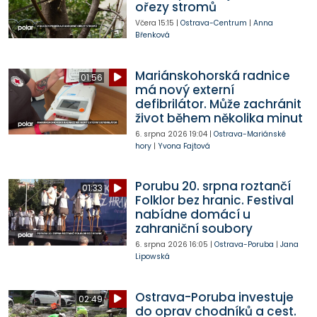
ořezy stromů
Včera
15:15
|
Ostrava-Centrum
|
Anna
Břenková
Mariánskohorská radnice
01:56
má nový externí
defibrilátor. Může zachránit
život během několika minut
6. srpna 2026
19:04
|
Ostrava-Mariánské
hory
|
Yvona Fajtová
Porubu 20. srpna roztančí
01:33
Folklor bez hranic. Festival
nabídne domácí u
zahraniční soubory
6. srpna 2026
16:05
|
Ostrava-Poruba
|
Jana
Lipowská
Ostrava-Poruba investuje
02:49
do oprav chodníků a cest.