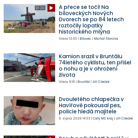
A přece se točí! Na
01:20
bíloveckých Nových
Dvorech se po 84 letech
roztočily lopatky
historického mlýna
Včera
13:00
|
Bílovec
|
Michal Slonina
Kamion srazil v Bruntálu
74letého cyklistu, ten přišel
o nohu a je v ohrožení
života
Včera
9:18
|
Bruntál
|
Jiří Cileček
Dvouletého chlapečka v
Havířově pokousal pes,
policie hledá majitele
6. srpna 2026
14:33
|
Celý MS kraj
|
Jiří Cileček