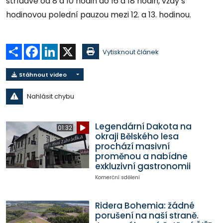
střídavě od 8 a 10 hodin do 16 a 18 hodin, vždy s
hodinovou polední pauzou mezi 12. a 13. hodinou.
Sdílet
Facebook
LinkedIn
X
Vytisknout článek
Stáhnout video
Nahlásit chybu
Legendární Dakota na
01:32
okraji Bělského lesa
prochází masivní
proměnou a nabídne
exkluzivní gastronomii
Komerční sdělení
Ridera Bohemia: žádné
porušení na naší straně.