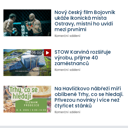
Nový český film Bojovník
ukáže ikonická místa
Ostravy, místní ho uvidí
mezi prvními
Komerční sdělení
STOW Karviná rozšiřuje
05:00
výrobu, přijme 40
zaměstnanců
Komerční sdělení
Na Havlíčkovo nábřeží míří
oblíbené Trhy, co se hledají.
Přivezou novinky i více než
čtyřicet stánků
Komerční sdělení