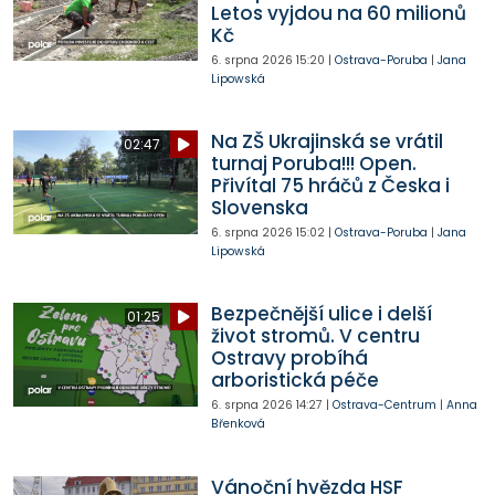
Letos vyjdou na 60 milionů
Kč
6. srpna 2026
15:20
|
Ostrava-Poruba
|
Jana
Lipowská
Na ZŠ Ukrajinská se vrátil
02:47
turnaj Poruba!!! Open.
Přivítal 75 hráčů z Česka i
Slovenska
6. srpna 2026
15:02
|
Ostrava-Poruba
|
Jana
Lipowská
Bezpečnější ulice i delší
01:25
život stromů. V centru
Ostravy probíhá
arboristická péče
6. srpna 2026
14:27
|
Ostrava-Centrum
|
Anna
Břenková
Vánoční hvězda HSF