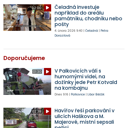
Čeladná investuje
02:00
například do areálu
památníku, chodníku nebo
pošty
4. února 2026
9:40
|
Čeladná
|
Petra
Dorazilová
Doporučujeme
V Palkovicích válí s
01:30
humornými videi, na
dožínky jede Petr Kotvald
na kombajnu
Dnes
9:16
|
Palkovice
|
Libor Běčák
Havířov řeší parkování v
02:38
ulicích Haškova a M.
Majerové, místní sepsali
petici