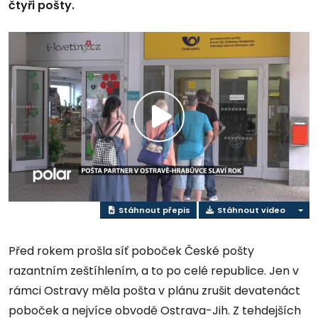
čtyři pošty.
Přehrát
video
Stáhnout přepis
Stáhnout video
Před rokem prošla síť poboček České pošty
razantním zeštíhlením, a to po celé republice. Jen v
rámci Ostravy měla pošta v plánu zrušit devatenáct
poboček a nejvíce obvodě Ostrava-Jih. Z tehdejších