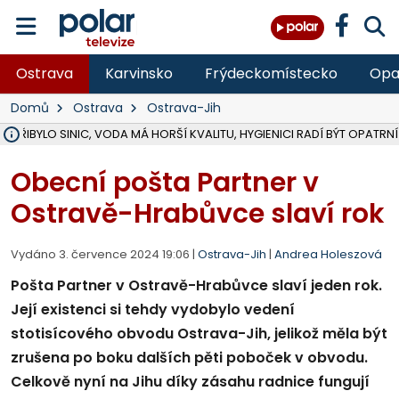
Ostrava
Karvinsko
Frýdeckomístecko
Opa
Domů
Ostrava
Ostrava-Jih
Ě PŘIBYLO SINIC, VODA MÁ HORŠÍ KVALITU, HYGIENICI RADÍ BÝT OPATRNÍ
ÚOHS DAL ZÁTORU POKUTU 100 000 ZA CHYBY V ZAKÁZCE NA OBN
AREÁL LODIČEK V KARVINÉ SE PŘIPRAVUJE NA VELKOU REKONSTRUKC
KARVINÁ ZNÁ BUDOUCÍ PODOBU AREÁLU LODIČKY V PARKU BOŽEN
CYKLISTU (74) SRAZIL V BRUNTÁLU KAMION, JE V OHROŽENÍ ŽIVOTA,
POLICIE HLEDÁ PŘÍPADNÉ SVĚDKY, KTEŘÍ POMŮŽOU OBJASNIT PRŮ
RADNÍ OSTRAVY A POSLANKYNĚ A. HOFFMANNOVÁ ZA PIRÁTY PODA
NA POSTUP MINISTERSTVA ŽIVOTNÍHO PROSTŘEDÍ V KAUZE HALDY 
MUŽ V PŘÍBOŘE SE VÁŽNĚ ZRANIL PŘI PRÁCI S ROZBRUŠOVAČKOU, I
SLEZSKÁ OSTRAVA PŘIPRAVUJE PROJEKTOVOU DOKUMENTACI PRO 
PODEZŘELÝ BALÍČEK ZASTAVIL PROVOZ NA NÁDRAŽÍ VE F-M, ČEKÁ 
CHLAPEČKA (2) V HAVÍŘOVĚ POKOUSAL PES, POLICIE HLEDÁ MAJITEL
MS KRAJ VYBUDUJE ZA 40 MILIONŮ V JABLUNKOVĚ NOVÝ MOST PŘES O
FOTBALISTA LAURI LAINE SE VRACÍ Z BANÍKU OSTRAVA NA PŮL ROK
F-M DOKONČIL VOLNOČASOVÝ AREÁL RIVKA PARK ZA 62 MILIONŮ,
Obecní pošta Partner v
Ostravě-Hrabůvce slaví rok
Vydáno 3. července 2024 19:06 |
Ostrava-Jih
|
Andrea Holeszová
Pošta Partner v Ostravě-Hrabůvce slaví jeden rok.
Její existenci si tehdy vydobylo vedení
stotisícového obvodu Ostrava-Jih, jelikož měla být
zrušena po boku dalších pěti poboček v obvodu.
Celkově nyní na Jihu díky zásahu radnice fungují