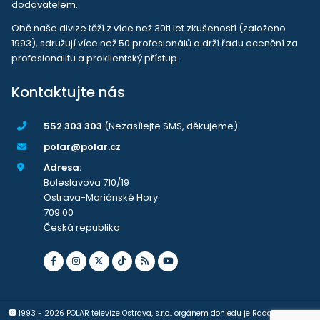
dodavatelem.
Obě naše divize těží z více než 30ti let zkušeností (založeno
1993), sdružují více než 50 profesionálů a drží řadu ocenění za
profesionalitu a proklientský přístup.
Kontaktujte nás
552 303 303
(Nezasílejte SMS, děkujeme)
polar@polar.cz
Adresa:
Boleslavova 710/19
Ostrava-Mariánské Hory
709 00
Česká republika
1993 - 2026 POLAR televize Ostrava, s.r.o., orgánem dohledu je Rada pro