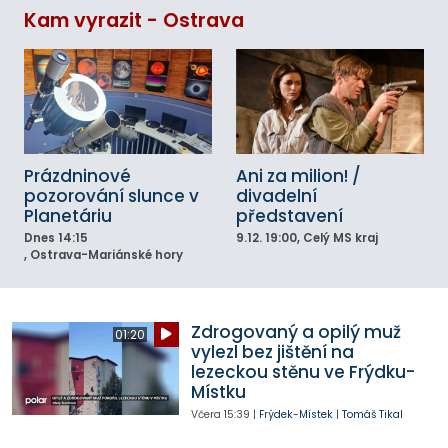
Kam vyrazit - Ostrava
Prázdninové
Ani za milion! /
pozorování slunce v
divadelní
Planetáriu
představení
Dnes
14:15
9.12.
19:00
, Celý MS kraj
, Ostrava-Mariánské hory
Zdrogovaný a opilý muž
01:20
vylezl bez jištění na
lezeckou stěnu ve Frýdku-
Místku
Včera
15:39
|
Frýdek-Místek
|
Tomáš Tikal