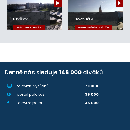
HAVÍŘOV
NOVÝ JIČÍN
NÁMĚSTÍ REPUBLIKY, HAVÍŘOV
MASARYKOVO NÁMĚSTÍ, NOVÝ JIČÍN
Denně nás sleduje
148 000
diváků
televizní vysílání
78 000
portál polar.cz
35 000
televize.polar
35 000