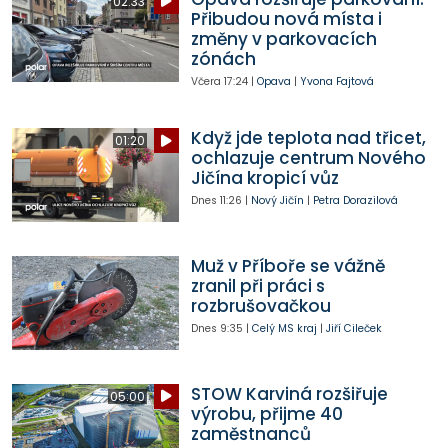
02:33
Přibudou nová místa i
změny v parkovacích
zónách
Včera
17:24
|
Opava
|
Yvona Fajtová
Když jde teplota nad třicet,
01:20
ochlazuje centrum Nového
Jičína kropicí vůz
Dnes
11:26
|
Nový Jičín
|
Petra Dorazilová
Muž v Příboře se vážně
zranil při práci s
rozbrušovačkou
Dnes
9:35
|
Celý MS kraj
|
Jiří Cileček
STOW Karviná rozšiřuje
05:00
výrobu, přijme 40
zaměstnanců