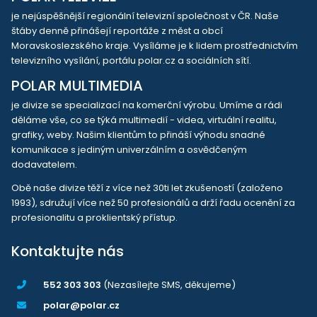
je nejúspěšnější regionální televizní společnost v ČR. Naše
štáby denně přinášejí reportáže z měst a obcí
Moravskoslezského kraje. Vysíláme je k lidem prostřednictvím
televizního vysílání, portálu polar.cz a sociálních sítí.
POLAR MULTIMEDIA
je divize se specializací na komerční výrobu. Umíme a rádi
děláme vše, co se týká multimedií - videa, virtuální realitu,
grafiky, weby. Našim klientům to přináší výhodu snadné
komunikace s jediným univerzálním a osvědčeným
dodavatelem.
Obě naše divize těží z více než 30ti let zkušeností (založeno
1993), sdružují více než 50 profesionálů a drží řadu ocenění za
profesionalitu a proklientský přístup.
Kontaktujte nás
552 303 303
(Nezasílejte SMS, děkujeme)
polar@polar.cz