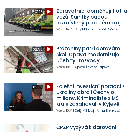
Zdravotníci obměňují flotilu
01:18
vozů. Sanitky budou
rozmístěny po celém kraji
Včera
14:17
|
Celý MS kraj
|
Tomáš Kořistka
Prázdniny patří opravám
02:56
škol. Opava modernizuje
učebny i rozvody
Včera
18:13
|
Opava
|
Yvona Fajtová
Falešní investiční poradci z
03:02
Ukrajiny obrali Čechy o
miliony. Kriminalisté z MS
kraje zasahovali v Kyjevě
Včera
10:14
|
Celý MS kraj
|
Anna Břenková
ČPZP vyzývá k darování