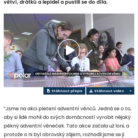
větví, drátků a lepidel a pustili se do díla.
Přehrát
video
Stáhnout přepis
Stáhnout video
“Jsme na akci pletení adventní věnců. Jedná se o to,
aby si lidé mohli do svých domácností vyrobit nějaký
pěkný adventní věneček. Tato akce začala už loni, a
protože o ni byl obrovský zájem, rozhodli jsme se ji