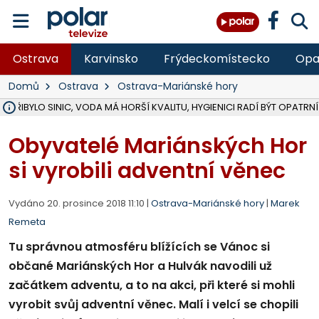
Ostrava
Karvinsko
Frýdeckomístecko
Opa
Domů
Ostrava
Ostrava-Mariánské hory
Ě PŘIBYLO SINIC, VODA MÁ HORŠÍ KVALITU, HYGIENICI RADÍ BÝT OPATRNÍ
ÚOHS DAL ZÁTORU POKUTU 100 000 ZA CHYBY V ZAKÁZCE NA OBN
AREÁL LODIČEK V KARVINÉ SE PŘIPRAVUJE NA VELKOU REKONSTRUKC
KARVINÁ ZNÁ BUDOUCÍ PODOBU AREÁLU LODIČKY V PARKU BOŽEN
MORAVSKOSLEZŠTÍ POLICISTÉ ODHALILI MEZINÁRODNÍ GANG PODVO
LÁKALI LIDI NA ZISKY Z KRYPTOMĚN, INFO A VIDEO NA POLAR.CZ
RADNÍ OSTRAVY A POSLANKYNĚ A. HOFFMANNOVÁ ZA PIRÁTY PODA
NA POSTUP MINISTERSTVA ŽIVOTNÍHO PROSTŘEDÍ V KAUZE HALDY 
MUŽ V PŘÍBOŘE SE VÁŽNĚ ZRANIL PŘI PRÁCI S ROZBRUŠOVAČKOU, I
SLEZSKÁ OSTRAVA PŘIPRAVUJE PROJEKTOVOU DOKUMENTACI PRO 
PODEZŘELÝ BALÍČEK ZASTAVIL PROVOZ NA NÁDRAŽÍ VE F-M, ČEKÁ 
CHLAPEČKA (2) V HAVÍŘOVĚ POKOUSAL PES, POLICIE HLEDÁ MAJITEL
MS KRAJ VYBUDUJE ZA 40 MILIONŮ V JABLUNKOVĚ NOVÝ MOST PŘES O
FOTBALISTA LAURI LAINE SE VRACÍ Z BANÍKU OSTRAVA NA PŮL ROK
F-M DOKONČIL VOLNOČASOVÝ AREÁL RIVKA PARK ZA 62 MILIONŮ,
Obyvatelé Mariánských Hor
si vyrobili adventní věnec
Vydáno 20. prosince 2018 11:10 |
Ostrava-Mariánské hory
|
Marek
Remeta
Tu správnou atmosféru blížících se Vánoc si
občané Mariánských Hor a Hulvák navodili už
začátkem adventu, a to na akci, při které si mohli
vyrobit svůj adventní věnec. Malí i velcí se chopili