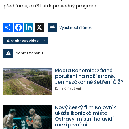
před farou, a užít si doprovodný program.
Sdílet
Facebook
LinkedIn
X
Vytisknout článek
Stáhnout video
Nahlásit chybu
Ridera Bohemia: žádné
porušení na naší straně.
Jen nezákonné šetření ČIŽP
Komerční sdělení
Nový český film Bojovník
ukáže ikonická místa
Ostravy, místní ho uvidí
mezi prvními