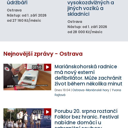
údržbáři
vysokozdvižných a
jiných vozíků a
Ostrava
skladníci
Nástup: od 1. září 2026
od 27 160 Kč/měsíc
Ostrava
Nástup: od 1. září 2026
od 28 000 Kč/měsíc
Nejnovější zprávy - Ostrava
Mariánskohorská radnice
01:56
má nový externí
defibrilátor. Může zachránit
život během několika minut
Dnes
19:04
|
Ostrava-Mariánské hory
|
Yvona
Fajtová
Porubu 20. srpna roztančí
01:33
Folklor bez hranic. Festival
nabídne domácí u