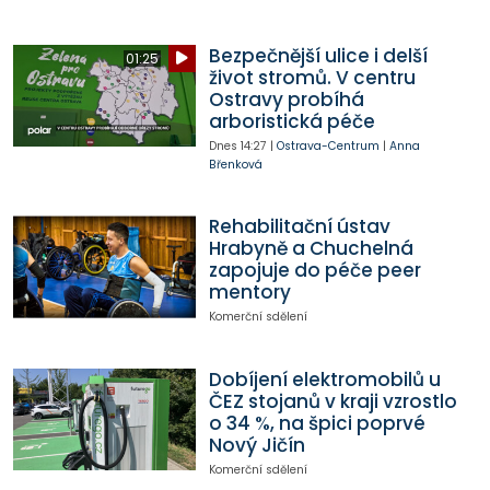
Bezpečnější ulice i delší
01:25
život stromů. V centru
Ostravy probíhá
arboristická péče
Dnes
14:27
|
Ostrava-Centrum
|
Anna
Břenková
Rehabilitační ústav
Hrabyně a Chuchelná
zapojuje do péče peer
mentory
Komerční sdělení
Dobíjení elektromobilů u
ČEZ stojanů v kraji vzrostlo
o 34 %, na špici poprvé
Nový Jičín
Komerční sdělení