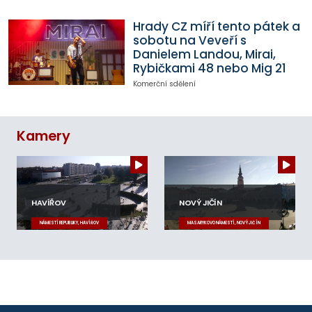
Hrady CZ míří tento pátek a
sobotu na Veveří s
Danielem Landou, Mirai,
Rybičkami 48 nebo Mig 21
Komerční sdělení
Kamery
HAVÍŘOV
NOVÝ JIČÍN
NÁMĚSTÍ REPUBLIKY, HAVÍŘOV
MASARYKOVO NÁMĚSTÍ, NOVÝ JIČÍN