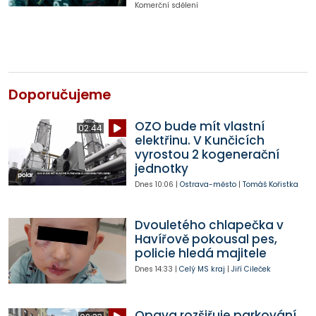
Komerční sdělení
Doporučujeme
OZO bude mít vlastní
02:44
elektřinu. V Kunčicích
vyrostou 2 kogenerační
jednotky
Dnes
10:06
|
Ostrava-město
|
Tomáš Kořistka
Dvouletého chlapečka v
Havířově pokousal pes,
policie hledá majitele
Dnes
14:33
|
Celý MS kraj
|
Jiří Cileček
Opava rozšiřuje parkování.