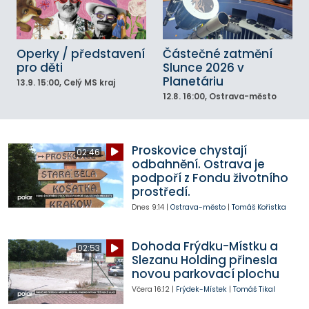
Operky / představení
Částečné zatmění
pro děti
Slunce 2026 v
Planetáriu
13.9.
15:00
, Celý MS kraj
12.8.
16:00
, Ostrava-město
Proskovice chystají
02:46
odbahnění. Ostrava je
podpoří z Fondu životního
prostředí.
Dnes
9:14
|
Ostrava-město
|
Tomáš Kořistka
Dohoda Frýdku-Místku a
02:53
Slezanu Holding přinesla
novou parkovací plochu
Včera
16:12
|
Frýdek-Místek
|
Tomáš Tikal