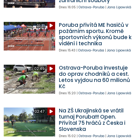
zahraniční soubory
Dnes
16:05
|
Ostrava-Poruba
|
Jana Lipowská
Poruba přivítá ME hasičů v
01:31
požárním sportu. Kromě
sportovních výkonů bude k
vidění i technika
Dnes
15:43
|
Ostrava-Poruba
|
Jana Lipowská
Ostrava-Poruba investuje
02:49
do oprav chodníků a cest.
Letos vyjdou na 60 milionů
Kč
Dnes
15:20
|
Ostrava-Poruba
|
Jana Lipowská
Na ZŠ Ukrajinská se vrátil
02:47
turnaj Poruba!!! Open.
Přivítal 75 hráčů z Česka i
Slovenska
Dnes
15:02
|
Ostrava-Poruba
|
Jana Lipowská