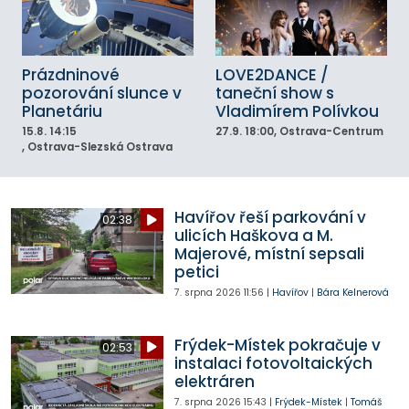
Prázdninové
LOVE2DANCE /
pozorování slunce v
taneční show s
Planetáriu
Vladimírem Polívkou
15.8.
14:15
27.9.
18:00
, Ostrava-Centrum
, Ostrava-Slezská Ostrava
Havířov řeší parkování v
02:38
ulicích Haškova a M.
Majerové, místní sepsali
petici
7. srpna 2026
11:56
|
Havířov
|
Bára Kelnerová
Frýdek-Místek pokračuje v
02:53
instalaci fotovoltaických
elektráren
7. srpna 2026
15:43
|
Frýdek-Místek
|
Tomáš