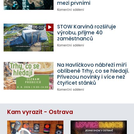
mezi prvními
Komerční sdělení
STOW Karviná rozšiřuje
05:00
výrobu, přijme 40
zaměstnanců
Komerční sdělení
Na Havlíčkovo nábřeží míří
oblíbené Trhy, co se hledají.
Přivezou novinky i více než
čtyřicet stánků
Komerční sdělení
Kam vyrazit - Ostrava