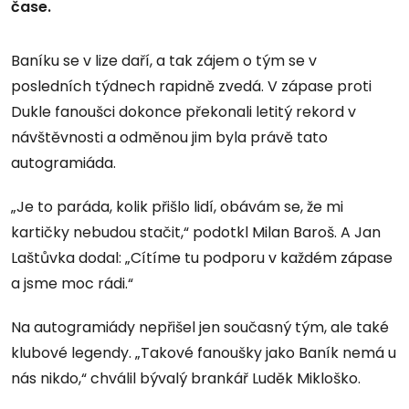
čase.
Baníku se v lize daří, a tak zájem o tým se v
posledních týdnech rapidně zvedá. V zápase proti
Dukle fanoušci dokonce překonali letitý rekord v
návštěvnosti a odměnou jim byla právě tato
autogramiáda.
„Je to paráda, kolik přišlo lidí, obávám se, že mi
kartičky nebudou stačit,“ podotkl Milan Baroš. A Jan
Laštůvka dodal: „Cítíme tu podporu v každém zápase
a jsme moc rádi.“
Na autogramiády nepřišel jen současný tým, ale také
klubové legendy. „Takové fanoušky jako Baník nemá u
nás nikdo,“ chválil bývalý brankář Luděk Mikloško.