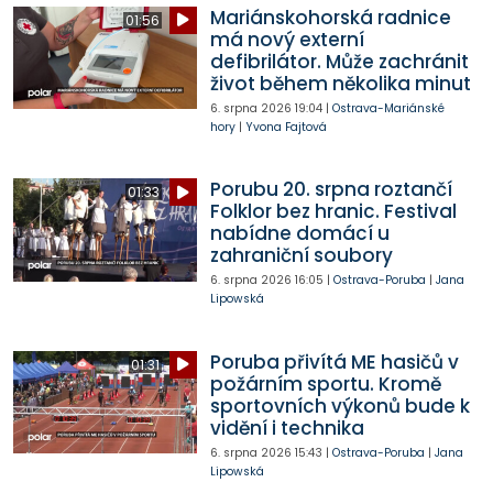
Mariánskohorská radnice
01:56
má nový externí
defibrilátor. Může zachránit
život během několika minut
6. srpna 2026
19:04
|
Ostrava-Mariánské
hory
|
Yvona Fajtová
Porubu 20. srpna roztančí
01:33
Folklor bez hranic. Festival
nabídne domácí u
zahraniční soubory
6. srpna 2026
16:05
|
Ostrava-Poruba
|
Jana
Lipowská
Poruba přivítá ME hasičů v
01:31
požárním sportu. Kromě
sportovních výkonů bude k
vidění i technika
6. srpna 2026
15:43
|
Ostrava-Poruba
|
Jana
Lipowská