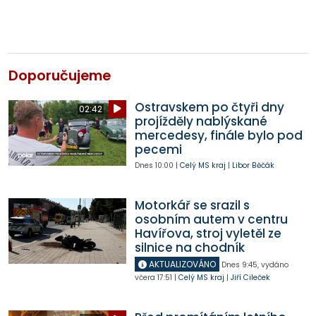
Doporučujeme
Ostravskem po čtyři dny
02:42
projížděly nablýskané
mercedesy, finále bylo pod
pecemi
Dnes
10:00
|
Celý MS kraj
|
Libor Běčák
Motorkář se srazil s
osobním autem v centru
Havířova, stroj vyletěl ze
silnice na chodník
AKTUALIZOVÁNO
Dnes
9:45
,
vydáno
včera
17:51
|
Celý MS kraj
|
Jiří Cileček