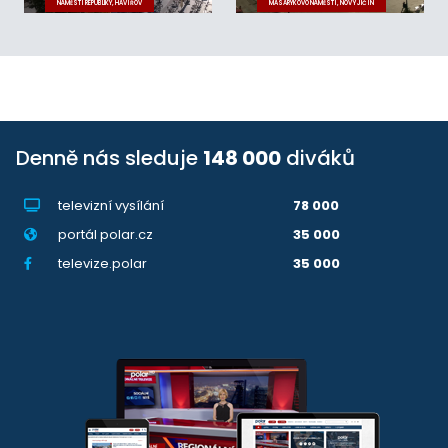
NÁMĚSTÍ REPUBLIKY, HAVÍŘOV
MASARYKOVO NÁMĚSTÍ, NOVÝ JIČÍN
Denně nás sleduje
148 000
diváků
televizní vysílání
78 000
portál polar.cz
35 000
televize.polar
35 000