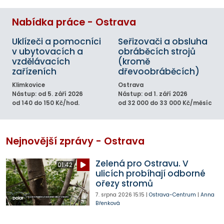
Nabídka práce - Ostrava
Uklízeči a pomocníci
Seřizovači a obsluha
v ubytovacích a
obráběcích strojů
vzdělávacích
(kromě
zařízeních
dřevoobráběcích)
Klimkovice
Ostrava
Nástup: od 5. září 2026
Nástup: od 1. září 2026
od 140 do 150 Kč/hod.
od 32 000 do 33 000 Kč/měsíc
Nejnovější zprávy - Ostrava
Zelená pro Ostravu. V
01:42
ulicích probíhají odborné
ořezy stromů
7. srpna 2026
15:15
|
Ostrava-Centrum
|
Anna
Břenková