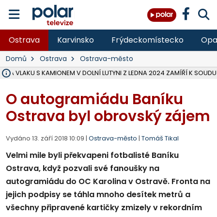
Ostrava
Karvinsko
Frýdeckomístecko
Opa
Domů
Ostrava
Ostrava-město
ŽKA VLAKU S KAMIONEM V DOLNÍ LUTYNI Z LEDNA 2024 ZAMÍŘÍ K SOUDU
STÁTNÍ ZÁSTUPCE PODAL ŽALOBU NA DVA LIDI A FIRMU Z OHROŽENÍ 
NA SLEZSKÉ HARTĚ PŘIBYLO SINIC, VODA MÁ HORŠÍ KVALITU, HYGIENI
NA BÍLOVECKÝCH NOVÝCH DVORECH SE PO 84 LETECH ROZTOČILY L
KARVINSKÉ MOŘE ZÍSKÁ NOVÉ GASTRO ZÁZEMÍ S VYHLÍDKOVOU TER
REKONSTRUKCE MATEŘSKÉ ŠKOLY V CHLEBIČOVĚ MÍŘÍ DO FINÁLE, VÍ
CYKLISTU (74) SRAZIL V BRUNTÁLU KAMION, JE V OHROŽENÍ ŽIVOTA,
POLICIE HLEDÁ PŘÍPADNÉ SVĚDKY, KTEŘÍ POMŮŽOU OBJASNIT PRŮ
MS KRAJ DOKONČIL OPRAVU SILNICE MEZI VRBNEM A HEŘMANOVICEM
SMVAK NABÍZÍ V DOBĚ SUCHA VODU OBCÍM A FIRMÁM, CISTERNY JE
F-M POKRAČUJE V INSTALACI FOTOVOLTAICKÝCH ELEKTRÁREN, REP
SENIOR AKADEMIE V OPAVĚ ZAHÁJILA DALŠÍ BĚH, REPORTÁŽ NA POL
PLANETÁRIUM V OSTRAVĚ CHYSTÁ POZOROVÁNÍ ČÁSTEČNÉHO ZATMĚ
OPRAVA ULIC V HAVÍŘOVĚ UKONČÍ NELEGÁLNÍ PARKOVÁNÍ VE VNI
V HAVÍŘOVĚ SE TĚŽCE ZRANIL MOTORKÁŘ PO SRÁŽCE S AUTEM, INF
O autogramiádu Baníku
Ostrava byl obrovský zájem
Vydáno 13. září 2018 10:09 |
Ostrava-město
|
Tomáš Tikal
Velmi mile byli překvapeni fotbalisté Baníku
Ostrava, když pozvali své fanoušky na
autogramiádu do OC Karolina v Ostravě. Fronta na
jejich podpisy se táhla mnoho desítek metrů a
všechny připravené kartičky zmizely v rekordním