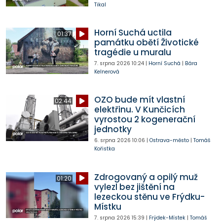
Tikal
Horní Suchá uctila
01:37
památku obětí Životické
tragédie u muralu
7. srpna 2026
10:24
|
Horní Suchá
|
Bára
Kelnerová
OZO bude mít vlastní
02:44
elektřinu. V Kunčicích
vyrostou 2 kogenerační
jednotky
6. srpna 2026
10:06
|
Ostrava-město
|
Tomáš
Kořistka
Zdrogovaný a opilý muž
01:20
vylezl bez jištění na
lezeckou stěnu ve Frýdku-
Místku
7. srpna 2026
15:39
|
Frýdek-Místek
|
Tomáš