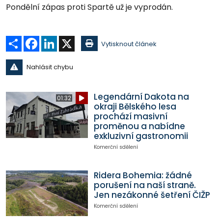
Pondělní zápas proti Spartě už je vyprodán.
Sdílet
Facebook
LinkedIn
X
Vytisknout článek
Nahlásit chybu
Legendární Dakota na
01:32
okraji Bělského lesa
prochází masivní
proměnou a nabídne
exkluzivní gastronomii
Komerční sdělení
Ridera Bohemia: žádné
porušení na naší straně.
Jen nezákonné šetření ČIŽP
Komerční sdělení