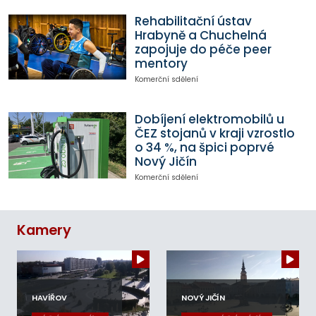
Rehabilitační ústav
Hrabyně a Chuchelná
zapojuje do péče peer
mentory
Komerční sdělení
Dobíjení elektromobilů u
ČEZ stojanů v kraji vzrostlo
o 34 %, na špici poprvé
Nový Jičín
Komerční sdělení
Kamery
HAVÍŘOV
NOVÝ JIČÍN