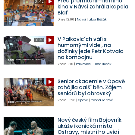
Před promítáním letního
01:42
kina v Návsí zahrála kapela
Blaf
Dnes
12:00
|
Návsí
|
Libor Běčák
V Palkovicích válí s
01:30
humornými videi, na
dožínky jede Petr Kotvald
na kombajnu
Včera
9:16
|
Palkovice
|
Libor Běčák
Senior akademie v Opavě
02:50
zahájila další běh. Zájem
seniorů byl obrovský
Včera
10:28
|
Opava
|
Yvona Fajtová
Nový český film Bojovník
ukáže ikonická místa
Ostravy, místní ho uvidí