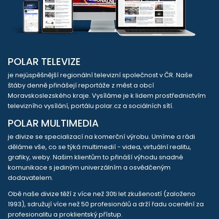
POLAR TELEVIZE
je nejúspěšnější regionální televizní společnost v ČR. Naše
štáby denně přinášejí reportáže z měst a obcí
Moravskoslezského kraje. Vysíláme je k lidem prostřednictvím
televizního vysílání, portálu polar.cz a sociálních sítí.
POLAR MULTIMEDIA
je divize se specializací na komerční výrobu. Umíme a rádi
děláme vše, co se týká multimedií - videa, virtuální realitu,
grafiky, weby. Našim klientům to přináší výhodu snadné
komunikace s jediným univerzálním a osvědčeným
dodavatelem.
Obě naše divize těží z více než 30ti let zkušeností (založeno
1993), sdružují více než 50 profesionálů a drží řadu ocenění za
profesionalitu a proklientský přístup.