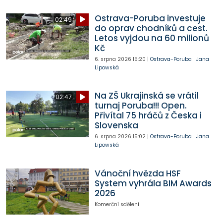
Ostrava-Poruba investuje
02:49
do oprav chodníků a cest.
Letos vyjdou na 60 milionů
Kč
6. srpna 2026
15:20
|
Ostrava-Poruba
|
Jana
Lipowská
Na ZŠ Ukrajinská se vrátil
02:47
turnaj Poruba!!! Open.
Přivítal 75 hráčů z Česka i
Slovenska
6. srpna 2026
15:02
|
Ostrava-Poruba
|
Jana
Lipowská
Vánoční hvězda HSF
System vyhrála BIM Awards
2026
Komerční sdělení