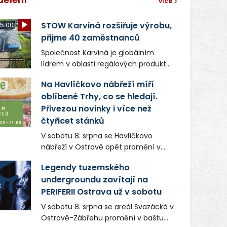
více
STOW Karviná rozšiřuje výrobu,
5:00
přijme 40 zaměstnanců
Společnost Karviná je globálním
lídrem v oblasti regálových produktů
a systémů, stabilním
Na Havlíčkovo nábřeží míří
zaměstnavatelem na Karvinsku a
oblíbené Trhy, co se hledají.
firmou s obrovským potenciálem.
Přivezou novinky i více než
čtyřicet stánků
V sobotu 8. srpna se Havlíčkovo
nábřeží v Ostravě opět promění v
místo plné vůní, chutí a poctivých
Legendy tuzemského
lokálních výrobků. Trhy, co se hledají
undergroundu zavítají na
tentokrát nabídnou více než čtyřicet
PERIFERII Ostrava už v sobotu
pečlivě vybraných stánků s kvalitní
gastronomií, farmářskými produkty,
V sobotu 8. srpna se areál Svazácká v
designem i řemeslnou tvorbou.
Ostravě-Zábřehu promění v baštu
Návštěvníci se mohou těšit nejen na