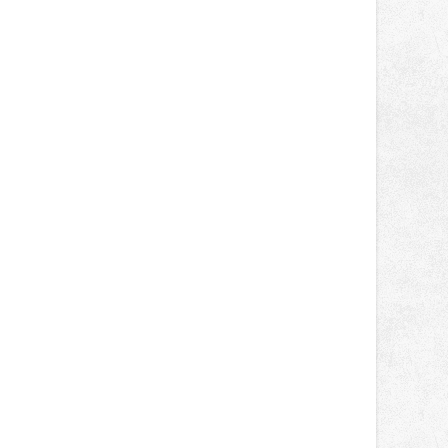
světa vrcholových zápasů, tentokrát
v MMA.
káč