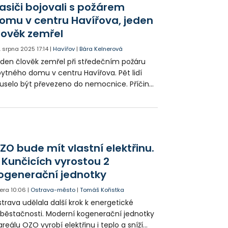
sledkům zabránil hlásič požáru, který včas
asiči bojovali s požárem
ozornil obyvatele domu.
omu v centru Havířova, jeden
lověk zemřel
. srpna 2025
17:14
|
Havířov
|
Bára Kelnerová
den člověk zemřel při středečním požáru
ytného domu v centru Havířova. Pět lidí
selo být převezeno do nemocnice. Příčina
niku je zatím v šetření.
ZO bude mít vlastní elektřinu.
 Kunčicích vyrostou 2
ogenerační jednotky
era
10:06
|
Ostrava-město
|
Tomáš Kořistka
trava udělala další krok k energetické
běstačnosti. Moderní kogenerační jednotky
areálu OZO vyrobí elektřinu i teplo a sníží