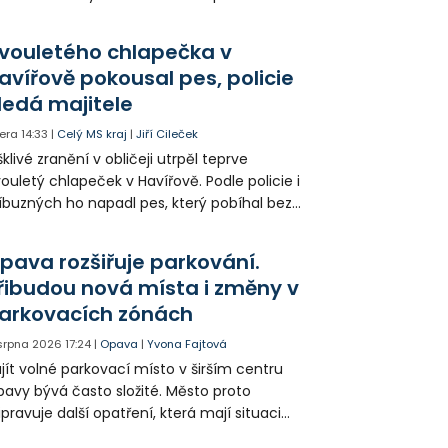
klady i emise. Malou elektrárnu postaví
olia přímo v Kunčicích.
vouletého chlapečka v
avířově pokousal pes, policie
ledá majitele
era
14:33
|
Celý MS kraj
|
Jiří Cileček
klivé zranění v obličeji utrpěl teprve
ouletý chlapeček v Havířově. Podle policie i
íbuzných ho napadl pes, který pobíhal bez
dítka a náhubku. Majitel psa údajně z místa
ešel. Případem už se zabývá policie, která
pava rozšiřuje parkování.
jitele psa hledá.
řibudou nová místa i změny v
arkovacích zónách
 srpna 2026
17:24
|
Opava
|
Yvona Fajtová
jít volné parkovací místo v širším centru
avy bývá často složité. Město proto
ipravuje další opatření, která mají situaci
epšit. Vznikají nová parkovací stání, mění se