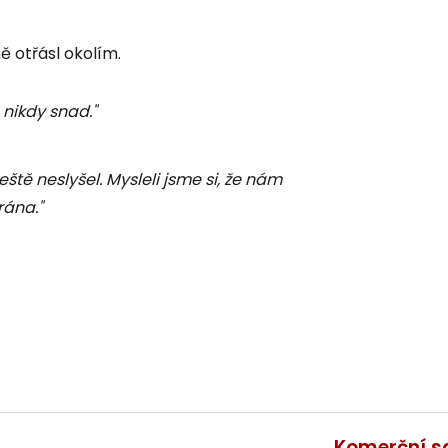
ě otřásl okolím.
nikdy snad."
eště neslyšel. Mysleli jsme si, že nám
rána."
Komerční s