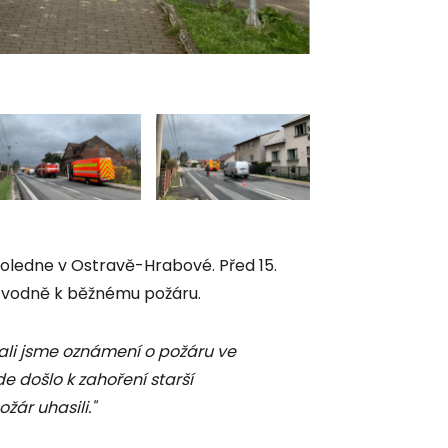
FOTO: Radomír Or
poledne v Ostravě-Hrabové. Před 15.
 původně k běžnému požáru.
jali jsme oznámení o požáru ve
 došlo k zahoření starší
ožár uhasili."