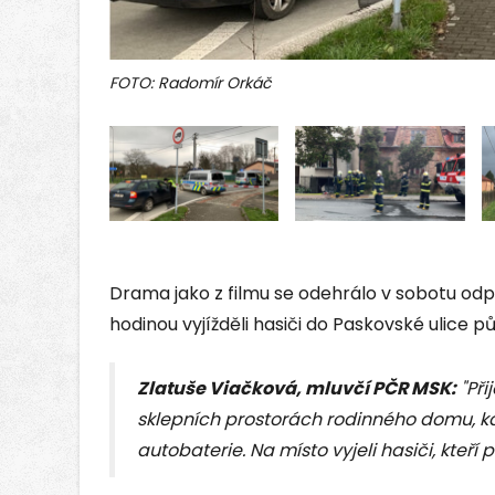
FOTO: Radomír Orkáč
Drama jako z filmu se odehrálo v sobotu od
hodinou vyjížděli hasiči do Paskovské ulice
Zlatuše Viačková, mluvčí PČR MSK:
"Při
sklepních prostorách rodinného domu, kde
autobaterie. Na místo vyjeli hasiči, kteří p