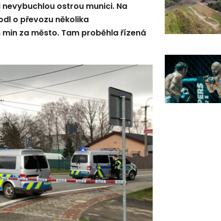
i nevybuchlou ostrou munici. Na
odl o převozu několika
 min za město. Tam proběhla řízená