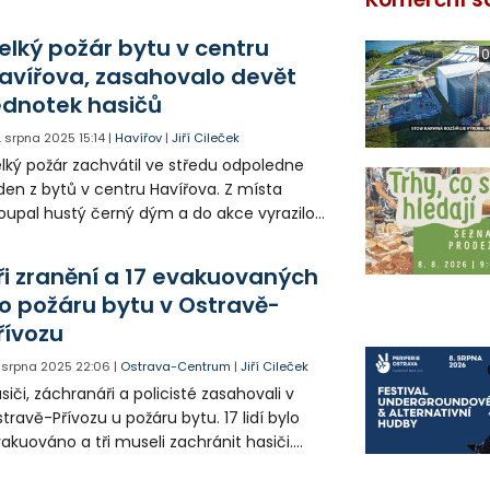
elký požár bytu v centru
0
avířova, zasahovalo devět
ednotek hasičů
. srpna 2025
15:14
|
Havířov
|
Jiří Cileček
lký požár zachvátil ve středu odpoledne
den z bytů v centru Havířova. Z místa
oupal hustý černý dým a do akce vyrazilo
no hasičů. Ti kromě hašení požáru
chraňovali i tamní obyvatele. Při ohledání
ři zranění a 17 evakuovaných
žářiště hasiči našli jednoho mrtvého
o požáru bytu v Ostravě-
ověka.
řívozu
. srpna 2025
22:06
|
Ostrava-Centrum
|
Jiří Cileček
siči, záchranáři a policisté zasahovali v
travě-Přívozu u požáru bytu. 17 lidí bylo
akuováno a tři museli zachránit hasiči.
aněné předali zdravotníkům. Horším