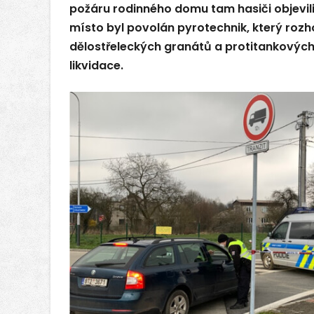
požáru rodinného domu tam hasiči objevil
místo byl povolán pyrotechnik, který rozh
dělostřeleckých granátů a protitankových
likvidace.