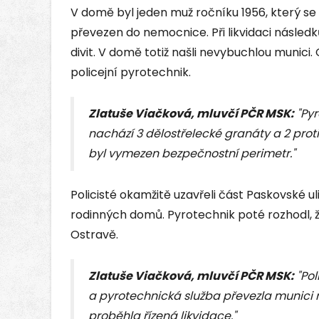
V domě byl jeden muž ročníku 1956, který se
převezen do nemocnice. Při likvidaci následků
divit. V domě totiž našli nevybuchlou munici
policejní pyrotechnik.
Zlatuše Viačková, mluvčí PČR MSK:
"Pyr
nachází 3 dělostřelecké granáty a 2 prot
byl vymezen bezpečnostní perimetr."
Policisté okamžitě uzavřeli část Paskovské uli
rodinných domů. Pyrotechnik poté rozhodl, že
Ostravě.
Zlatuše Viačková, mluvčí PČR MSK:
"Pol
a pyrotechnická služba převezla munici
proběhla řízená likvidace."