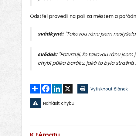
Odstřel provedli na poli za městem a pořádn
svědkyně:
"Takovou ránu jsem neslyšela 
svědek:
"Potvrzuji, že takovou ránu jsem j
chybí půlka baráku, jaká to byla strašná 
Sdílet
Facebook
LinkedIn
X
Vytisknout článek
Nahlásit chybu
K tématu