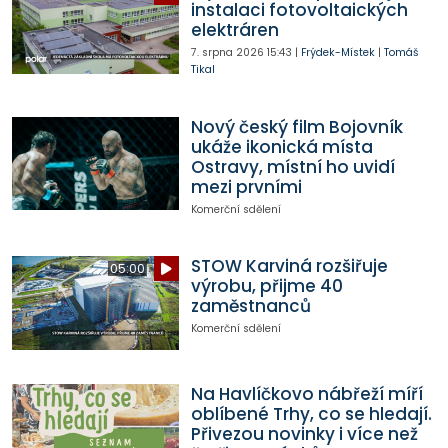
instalaci fotovoltaických
elektráren
7. srpna 2026
15:43
|
Frýdek-Místek
|
Tomáš
Tikal
Nový český film Bojovník
ukáže ikonická místa
Ostravy, místní ho uvidí
mezi prvními
Komerční sdělení
STOW Karviná rozšiřuje
05:00
výrobu, přijme 40
zaměstnanců
Komerční sdělení
Na Havlíčkovo nábřeží míří
oblíbené Trhy, co se hledají.
Přivezou novinky i více než