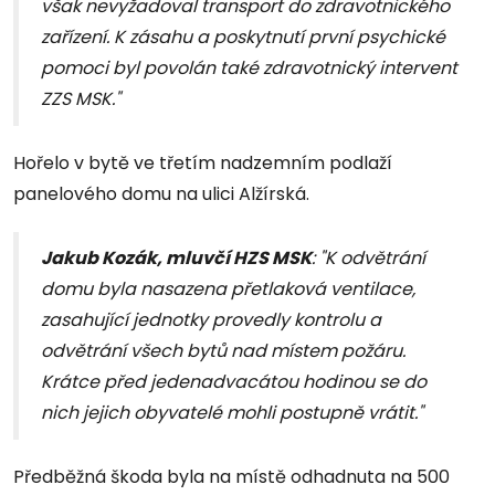
však nevyžadoval transport do zdravotnického
zařízení. K zásahu a poskytnutí první psychické
pomoci byl povolán také zdravotnický intervent
ZZS MSK."
Hořelo v bytě ve třetím nadzemním podlaží
panelového domu na ulici Alžírská.
Jakub Kozák, mluvčí HZS MSK
: "
K odvětrání
domu byla nasazena přetlaková ventilace,
zasahující jednotky provedly kontrolu a
odvětrání všech bytů nad místem požáru.
Krátce před jedenadvacátou hodinou se do
nich jejich obyvatelé mohli postupně vrátit."
Předběžná škoda byla na místě odhadnuta na 500