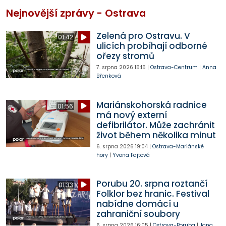
Nejnovější zprávy - Ostrava
Zelená pro Ostravu. V
01:42
ulicích probíhají odborné
ořezy stromů
7. srpna 2026
15:15
|
Ostrava-Centrum
|
Anna
Břenková
Mariánskohorská radnice
01:56
má nový externí
defibrilátor. Může zachránit
život během několika minut
6. srpna 2026
19:04
|
Ostrava-Mariánské
hory
|
Yvona Fajtová
Porubu 20. srpna roztančí
01:33
Folklor bez hranic. Festival
nabídne domácí u
zahraniční soubory
6. srpna 2026
16:05
|
Ostrava-Poruba
|
Jana