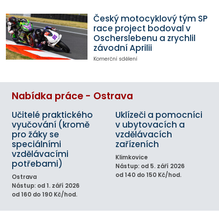
Český motocyklový tým SP
race project bodoval v
Oscherslebenu a zrychlil
závodní Aprilii
Komerční sdělení
Nabídka práce - Ostrava
Učitelé praktického
Uklízeči a pomocníci
vyučování (kromě
v ubytovacích a
pro žáky se
vzdělávacích
speciálními
zařízeních
vzdělávacími
Klimkovice
potřebami)
Nástup: od 5. září 2026
od 140 do 150 Kč/hod.
Ostrava
Nástup: od 1. září 2026
od 160 do 190 Kč/hod.