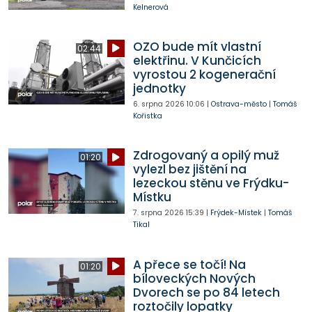
Kelnerová
OZO bude mít vlastní
02:44
elektřinu. V Kunčicích
vyrostou 2 kogenerační
jednotky
6. srpna 2026
10:06
|
Ostrava-město
|
Tomáš
Kořistka
Zdrogovaný a opilý muž
01:20
vylezl bez jištění na
lezeckou stěnu ve Frýdku-
Místku
7. srpna 2026
15:39
|
Frýdek-Místek
|
Tomáš
Tikal
A přece se točí! Na
01:20
bíloveckých Nových
Dvorech se po 84 letech
roztočily lopatky