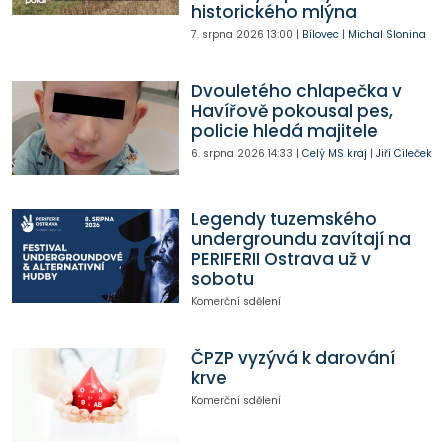
historického mlýna
7. srpna 2026
13:00
|
Bílovec
|
Michal Slonina
Dvouletého chlapečka v
Havířově pokousal pes,
policie hledá majitele
6. srpna 2026
14:33
|
Celý MS kraj
|
Jiří Cileček
Legendy tuzemského
undergroundu zavítají na
PERIFERII Ostrava už v
sobotu
Komerční sdělení
ČPZP vyzývá k darování
krve
Komerční sdělení