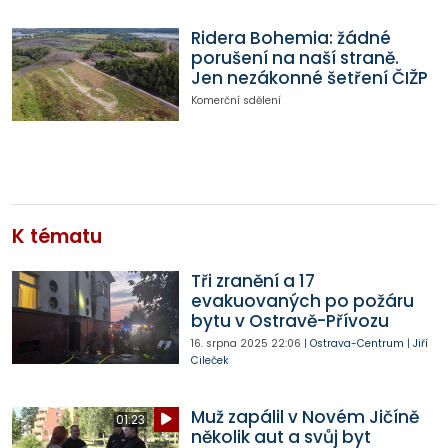
Ridera Bohemia: žádné
porušení na naší straně.
Jen nezákonné šetření ČIŽP
Komerční sdělení
K tématu
Tři zranění a 17
evakuovaných po požáru
bytu v Ostravě-Přívozu
16. srpna 2025
22:06
|
Ostrava-Centrum
|
Jiří
Cileček
Muž zapálil v Novém Jičíně
01:23
několik aut a svůj byt