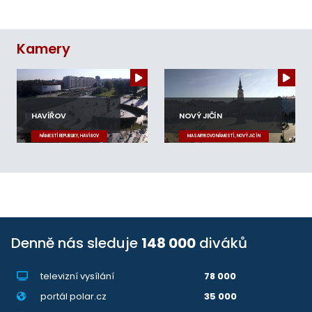
Kamery
HAVÍŘOV
NOVÝ JIČÍN
NÁMĚSTÍ REPUBLIKY, HAVÍŘOV
MASARYKOVO NÁMĚSTÍ, NOVÝ JIČÍN
Denně nás sleduje
148 000
diváků
televizní vysílání
78 000
portál polar.cz
35 000