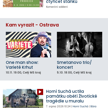
čtyřicet stánků
Komerční sdělení
Kam vyrazit - Ostrava
One man show:
Smetanovo trio/
Varieté Krhut
koncert
10.11.
19:00
, Celý MS kraj
5.10.
18:00
, Celý MS kraj
Horní Suchá uctila
01:37
památku obětí Životické
tragédie u muralu
7. srpna 2026
10:24
|
Horní Suchá
|
Bára