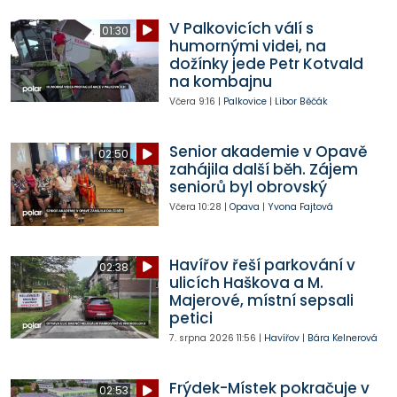
V Palkovicích válí s
01:30
humornými videi, na
dožínky jede Petr Kotvald
na kombajnu
Včera
9:16
|
Palkovice
|
Libor Běčák
Senior akademie v Opavě
02:50
zahájila další běh. Zájem
seniorů byl obrovský
Včera
10:28
|
Opava
|
Yvona Fajtová
Havířov řeší parkování v
02:38
ulicích Haškova a M.
Majerové, místní sepsali
petici
7. srpna 2026
11:56
|
Havířov
|
Bára Kelnerová
Frýdek-Místek pokračuje v
02:53