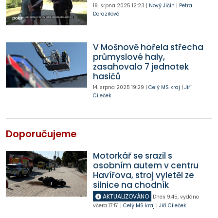
19. srpna 2025
12:23
|
Nový Jičín
|
Petra
Dorazilová
V Mošnově hořela střecha
průmyslové haly,
zasahovalo 7 jednotek
hasičů
14. srpna 2025
19:29
|
Celý MS kraj
|
Jiří
Cileček
Doporučujeme
Motorkář se srazil s
osobním autem v centru
Havířova, stroj vyletěl ze
silnice na chodník
AKTUALIZOVÁNO
Dnes
9:45
,
vydáno
včera
17:51
|
Celý MS kraj
|
Jiří Cileček