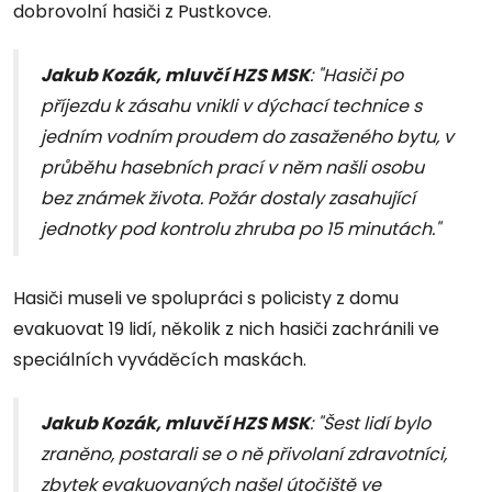
dobrovolní hasiči z Pustkovce.
Jakub Kozák, mluvčí HZS MSK
: "Hasiči po
příjezdu k zásahu vnikli v dýchací technice s
jedním vodním proudem do zasaženého bytu, v
průběhu hasebních prací v něm našli osobu
bez známek života. Požár dostaly zasahující
jednotky pod kontrolu zhruba po 15 minutách."
Hasiči museli ve spolupráci s policisty z domu
evakuovat 19 lidí, několik z nich hasiči zachránili ve
speciálních vyváděcích maskách.
Jakub Kozák, mluvčí HZS MSK
: "
Šest lidí bylo
zraněno, postarali se o ně přivolaní zdravotníci,
zbytek evakuovaných našel útočiště ve