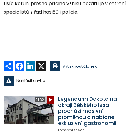
tisíc korun, přesná příčina vzniku požáru je v šetření
specialistů z řad hasičů i policie.
Sdílet
Facebook
LinkedIn
X
Vytisknout článek
Nahlásit chybu
Legendární Dakota na
01:32
okraji Bělského lesa
prochází masivní
proměnou a nabídne
exkluzivní gastronomii
Komerční sdělení