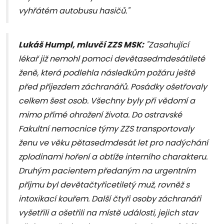
vyhřátém autobusu hasičů."
Lukáš Humpl, mluvčí ZZS MSK:
"Zasahující
lékař již nemohl pomoci devětasedmdesátileté
ženě, která podlehla následkům požáru ještě
před příjezdem záchranářů. Posádky ošetřovaly
celkem šest osob. Všechny byly při vědomí a
mimo přímé ohrožení života. Do ostravské
Fakultní nemocnice týmy ZZS transportovaly
ženu ve věku pětasedmdesát let pro nadýchání
zplodinami hoření a obtíže interního charakteru.
Druhým pacientem předaným na urgentním
příjmu byl devětačtyřicetiletý muž, rovněž s
intoxikací kouřem. Další čtyři osoby záchranáři
vyšetřili a ošetřili na místě události, jejich stav