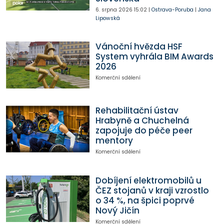
6. srpna 2026
15:02
|
Ostrava-Poruba
|
Jana
Lipowská
Vánoční hvězda HSF
System vyhrála BIM Awards
2026
Komerční sdělení
Rehabilitační ústav
Hrabyně a Chuchelná
zapojuje do péče peer
mentory
Komerční sdělení
Dobíjení elektromobilů u
ČEZ stojanů v kraji vzrostlo
o 34 %, na špici poprvé
Nový Jičín
Komerční sdělení