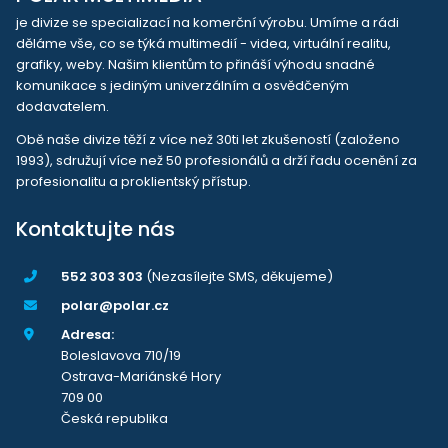
je divize se specializací na komerční výrobu. Umíme a rádi
děláme vše, co se týká multimedií - videa, virtuální realitu,
grafiky, weby. Našim klientům to přináší výhodu snadné
komunikace s jediným univerzálním a osvědčeným
dodavatelem.
Obě naše divize těží z více než 30ti let zkušeností (založeno
1993), sdružují více než 50 profesionálů a drží řadu ocenění za
profesionalitu a proklientský přístup.
Kontaktujte nás
552 303 303
(Nezasílejte SMS, děkujeme)
polar@polar.cz
Adresa:
Boleslavova 710/19
Ostrava-Mariánské Hory
709 00
Česká republika