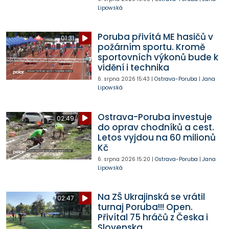
Lipowská
Poruba přivítá ME hasičů v
01:31
požárním sportu. Kromě
sportovních výkonů bude k
vidění i technika
6. srpna 2026
15:43
|
Ostrava-Poruba
|
Jana
Lipowská
Ostrava-Poruba investuje
02:49
do oprav chodníků a cest.
Letos vyjdou na 60 milionů
Kč
6. srpna 2026
15:20
|
Ostrava-Poruba
|
Jana
Lipowská
Na ZŠ Ukrajinská se vrátil
02:47
turnaj Poruba!!! Open.
Přivítal 75 hráčů z Česka i
Slovenska