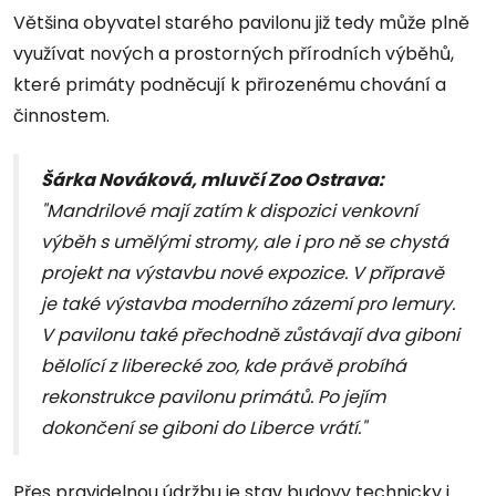
Většina obyvatel starého pavilonu již tedy může plně
využívat nových a prostorných přírodních výběhů,
které primáty podněcují k přirozenému chování a
činnostem.
Šárka Nováková, mluvčí Zoo Ostrava:
"Mandrilové mají zatím k dispozici venkovní
výběh s umělými stromy, ale i pro ně se chystá
projekt na výstavbu nové expozice. V přípravě
je také výstavba moderního zázemí pro lemury.
V pavilonu také přechodně zůstávají dva giboni
bělolící z liberecké zoo, kde právě probíhá
rekonstrukce pavilonu primátů. Po jejím
dokončení se giboni do Liberce vrátí."
Přes pravidelnou údržbu je stav budovy technicky i