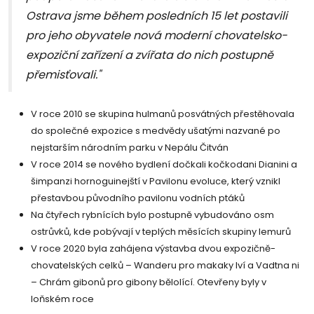
Ostrava jsme během posledních 15 let postavili
pro jeho obyvatele nová moderní chovatelsko-
expoziční zařízení a zvířata do nich postupně
přemisťovali."
V roce 2010 se skupina hulmanů posvátných přestěhovala
do společné expozice s medvědy ušatými nazvané po
nejstarším národním parku v Nepálu Čitván
V roce 2014 se nového bydlení dočkali kočkodani Dianini a
šimpanzi hornoguinejští v Pavilonu evoluce, který vznikl
přestavbou původního pavilonu vodních ptáků
Na čtyřech rybnících bylo postupně vybudováno osm
ostrůvků, kde pobývají v teplých měsících skupiny lemurů
V roce 2020 byla zahájena výstavba dvou expozičně-
chovatelských celků – Wanderu pro makaky lví a Vadtna ni
– Chrám gibonů pro gibony bělolící. Otevřeny byly v
loňském roce