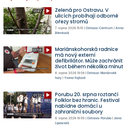
Zelená pro Ostravu. V
01:42
ulicích probíhají odborné
ořezy stromů
7. srpna 2026
15:15
|
Ostrava-Centrum
|
Anna
Břenková
Mariánskohorská radnice
01:56
má nový externí
defibrilátor. Může zachránit
život během několika minut
6. srpna 2026
19:04
|
Ostrava-Mariánské
hory
|
Yvona Fajtová
Porubu 20. srpna roztančí
01:33
Folklor bez hranic. Festival
nabídne domácí u
zahraniční soubory
6. srpna 2026
16:05
|
Ostrava-Poruba
|
Jana
Lipowská