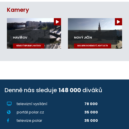
Kamery
HAVÍŘOV
NOVÝ JIČÍN
NÁMĚSTÍ REPUBLIKY, HAVÍŘOV
MASARYKOVO NÁMĚSTÍ, NOVÝ JIČÍN
Denně nás sleduje
148 000
diváků
televizní vysílání
78 000
portál polar.cz
35 000
televize.polar
35 000