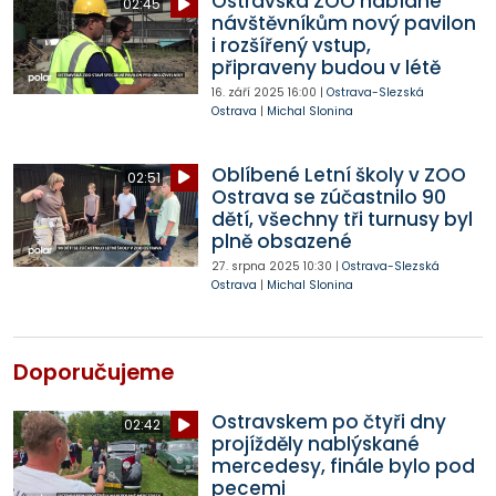
Ostravská ZOO nabídne
02:45
návštěvníkům nový pavilon
i rozšířený vstup,
připraveny budou v létě
16. září 2025
16:00
|
Ostrava-Slezská
Ostrava
|
Michal Slonina
Oblíbené Letní školy v ZOO
02:51
Ostrava se zúčastnilo 90
dětí, všechny tři turnusy byl
plně obsazené
27. srpna 2025
10:30
|
Ostrava-Slezská
Ostrava
|
Michal Slonina
Doporučujeme
Ostravskem po čtyři dny
02:42
projížděly nablýskané
mercedesy, finále bylo pod
pecemi