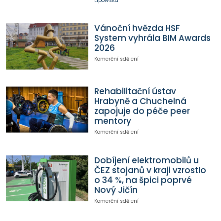
Lipowská
Vánoční hvězda HSF
System vyhrála BIM Awards
2026
Komerční sdělení
Rehabilitační ústav
Hrabyně a Chuchelná
zapojuje do péče peer
mentory
Komerční sdělení
Dobíjení elektromobilů u
ČEZ stojanů v kraji vzrostlo
o 34 %, na špici poprvé
Nový Jičín
Komerční sdělení