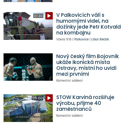
V Palkovicích válí s
01:30
humornými videi, na
dožínky jede Petr Kotvald
na kombajnu
Včera
9:16
|
Palkovice
|
Libor Běčák
Nový český film Bojovník
ukáže ikonická místa
Ostravy, místní ho uvidí
mezi prvními
Komerční sdělení
STOW Karviná rozšiřuje
05:00
výrobu, přijme 40
zaměstnanců
Komerční sdělení