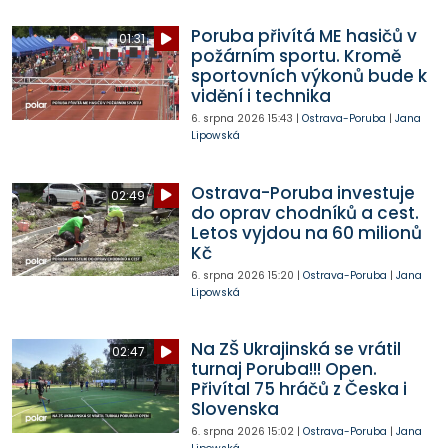
Poruba přivítá ME hasičů v
01:31
požárním sportu. Kromě
sportovních výkonů bude k
vidění i technika
6. srpna 2026
15:43
|
Ostrava-Poruba
|
Jana
Lipowská
Ostrava-Poruba investuje
02:49
do oprav chodníků a cest.
Letos vyjdou na 60 milionů
Kč
6. srpna 2026
15:20
|
Ostrava-Poruba
|
Jana
Lipowská
Na ZŠ Ukrajinská se vrátil
02:47
turnaj Poruba!!! Open.
Přivítal 75 hráčů z Česka i
Slovenska
6. srpna 2026
15:02
|
Ostrava-Poruba
|
Jana