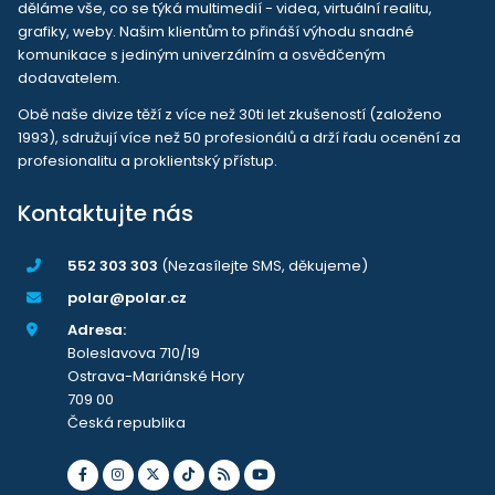
děláme vše, co se týká multimedií - videa, virtuální realitu,
grafiky, weby. Našim klientům to přináší výhodu snadné
komunikace s jediným univerzálním a osvědčeným
dodavatelem.
Obě naše divize těží z více než 30ti let zkušeností (založeno
1993), sdružují více než 50 profesionálů a drží řadu ocenění za
profesionalitu a proklientský přístup.
Kontaktujte nás
552 303 303
(Nezasílejte SMS, děkujeme)
polar@polar.cz
Adresa:
Boleslavova 710/19
Ostrava-Mariánské Hory
709 00
Česká republika