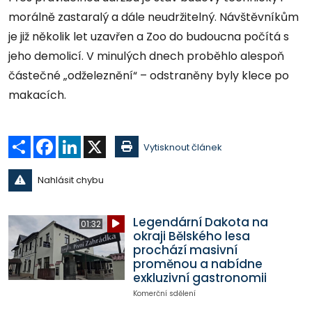
morálně zastaralý a dále neudržitelný. Návštěvníkům
je již několik let uzavřen a Zoo do budoucna počítá s
jeho demolicí. V minulých dnech proběhlo alespoň
částečné „odželeznění“ – odstraněny byly klece po
makacích.
Sdílet
Facebook
LinkedIn
X
Vytisknout článek
Nahlásit chybu
Legendární Dakota na
01:32
okraji Bělského lesa
prochází masivní
proměnou a nabídne
exkluzivní gastronomii
Komerční sdělení