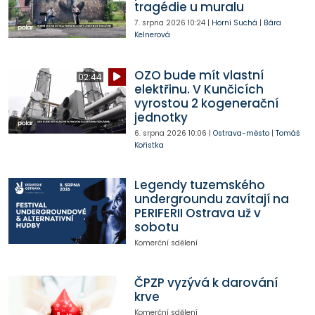
tragédie u muralu
7. srpna 2026
10:24
|
Horní Suchá
|
Bára
Kelnerová
OZO bude mít vlastní
02:44
elektřinu. V Kunčicích
vyrostou 2 kogenerační
jednotky
6. srpna 2026
10:06
|
Ostrava-město
|
Tomáš
Kořistka
Legendy tuzemského
undergroundu zavítají na
PERIFERII Ostrava už v
sobotu
Komerční sdělení
ČPZP vyzývá k darování
krve
Komerční sdělení