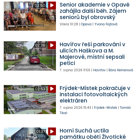
Senior akademie v Opavě
02:50
zahájila další běh. Zájem
seniorů byl obrovský
Včera
10:28
|
Opava
|
Yvona Fajtová
Havířov řeší parkování v
02:38
ulicích Haškova a M.
Majerové, místní sepsali
petici
7. srpna 2026
11:56
|
Havířov
|
Bára Kelnerová
Frýdek-Místek pokračuje v
02:53
instalaci fotovoltaických
elektráren
7. srpna 2026
15:43
|
Frýdek-Místek
|
Tomáš
Tikal
Horní Suchá uctila
01:37
památku obětí Životické