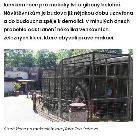
loňském roce pro makaky lví a gibony bělolící.
Návštěvníkům je budova již nějakou dobu uzavřena
a do budoucna spěje k demolici. V minulých dnech
proběhlo odstranění několika venkovních
železných klecí, které obývali právě makaci.
Staré klece po makacích; zdroj foto: Zoo Ostrava