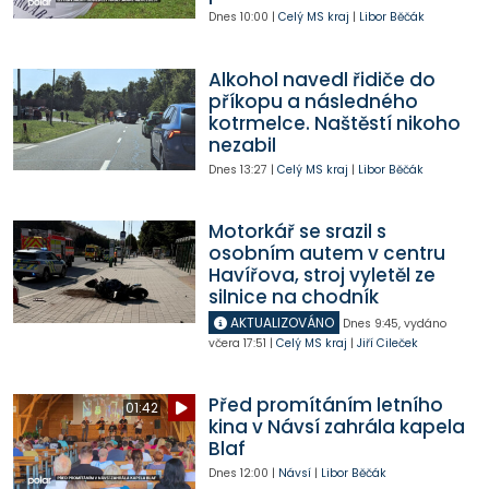
Dnes
10:00
|
Celý MS kraj
|
Libor Běčák
Alkohol navedl řidiče do
příkopu a následného
kotrmelce. Naštěstí nikoho
nezabil
Dnes
13:27
|
Celý MS kraj
|
Libor Běčák
Motorkář se srazil s
osobním autem v centru
Havířova, stroj vyletěl ze
silnice na chodník
AKTUALIZOVÁNO
Dnes
9:45
,
vydáno
včera
17:51
|
Celý MS kraj
|
Jiří Cileček
Před promítáním letního
01:42
kina v Návsí zahrála kapela
Blaf
Dnes
12:00
|
Návsí
|
Libor Běčák