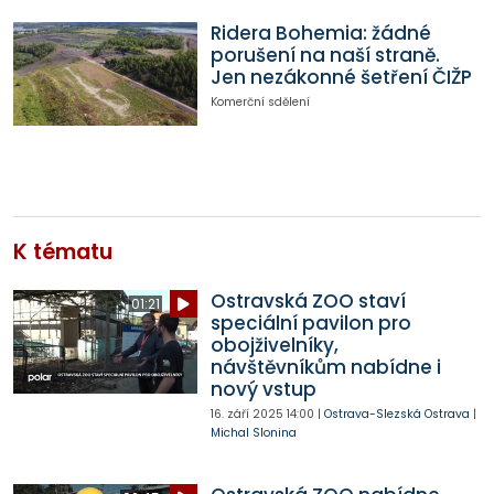
Ridera Bohemia: žádné
porušení na naší straně.
Jen nezákonné šetření ČIŽP
Komerční sdělení
K tématu
Ostravská ZOO staví
01:21
speciální pavilon pro
obojživelníky,
návštěvníkům nabídne i
nový vstup
16. září 2025
14:00
|
Ostrava-Slezská Ostrava
|
Michal Slonina