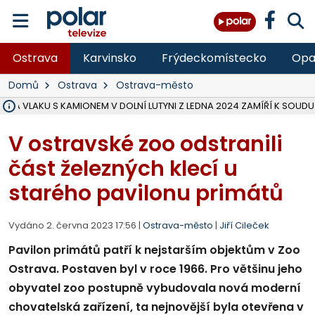
Ostrava
Karvinsko
Frýdeckomístecko
Opa
Domů
Ostrava
Ostrava-město
ŽKA VLAKU S KAMIONEM V DOLNÍ LUTYNI Z LEDNA 2024 ZAMÍŘÍ K SOUDU
STÁTNÍ ZÁSTUPCE PODAL ŽALOBU NA DVA LIDI A FIRMU Z OHROŽENÍ 
NA SLEZSKÉ HARTĚ PŘIBYLO SINIC, VODA MÁ HORŠÍ KVALITU, HYGIENI
NA BÍLOVECKÝCH NOVÝCH DVORECH SE PO 84 LETECH ROZTOČILY L
KARVINSKÉ MOŘE ZÍSKÁ NOVÉ GASTRO ZÁZEMÍ S VYHLÍDKOVOU TER
REKONSTRUKCE MATEŘSKÉ ŠKOLY V CHLEBIČOVĚ MÍŘÍ DO FINÁLE, VÍ
CYKLISTU (74) SRAZIL V BRUNTÁLU KAMION, JE V OHROŽENÍ ŽIVOTA,
POLICIE HLEDÁ PŘÍPADNÉ SVĚDKY, KTEŘÍ POMŮŽOU OBJASNIT PRŮ
MS KRAJ DOKONČIL OPRAVU SILNICE MEZI VRBNEM A HEŘMANOVICEM
SMVAK NABÍZÍ V DOBĚ SUCHA VODU OBCÍM A FIRMÁM, CISTERNY JE
F-M POKRAČUJE V INSTALACI FOTOVOLTAICKÝCH ELEKTRÁREN, REP
SENIOR AKADEMIE V OPAVĚ ZAHÁJILA DALŠÍ BĚH, REPORTÁŽ NA POL
PLANETÁRIUM V OSTRAVĚ CHYSTÁ POZOROVÁNÍ ČÁSTEČNÉHO ZATMĚ
OPRAVA ULIC V HAVÍŘOVĚ UKONČÍ NELEGÁLNÍ PARKOVÁNÍ VE VNI
V HAVÍŘOVĚ SE TĚŽCE ZRANIL MOTORKÁŘ PO SRÁŽCE S AUTEM, INF
V ostravské zoo odstranili
část železných klecí u
starého pavilonu primátů
Vydáno 2. června 2023 17:56 |
Ostrava-město
|
Jiří Cileček
Pavilon primátů patří k nejstarším objektům v Zoo
Ostrava. Postaven byl v roce 1966. Pro většinu jeho
obyvatel zoo postupně vybudovala nová moderní
chovatelská zařízení, ta nejnovější byla otevřena v