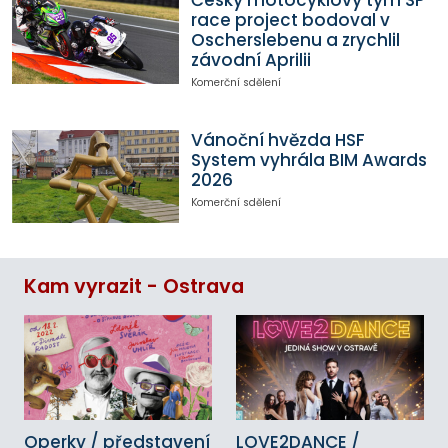
Český motocyklový tým SP
race project bodoval v
Oscherslebenu a zrychlil
závodní Aprilii
Komerční sdělení
Vánoční hvězda HSF
System vyhrála BIM Awards
2026
Komerční sdělení
Kam vyrazit - Ostrava
Operky / představení
LOVE2DANCE /