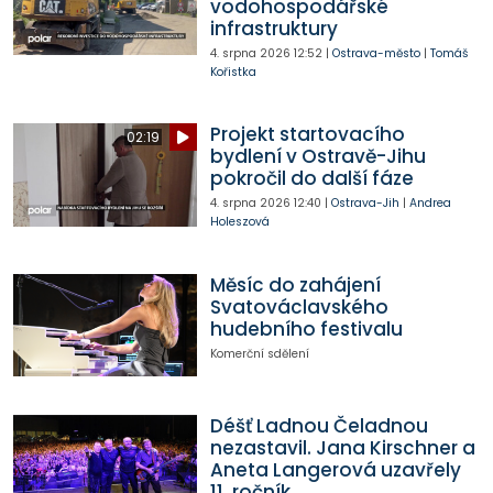
vodohospodářské
infrastruktury
4. srpna 2026
12:52
|
Ostrava-město
|
Tomáš
Kořistka
Projekt startovacího
02:19
bydlení v Ostravě-Jihu
pokročil do další fáze
4. srpna 2026
12:40
|
Ostrava-Jih
|
Andrea
Holeszová
Měsíc do zahájení
Svatováclavského
hudebního festivalu
Komerční sdělení
Déšť Ladnou Čeladnou
nezastavil. Jana Kirschner a
Aneta Langerová uzavřely
11. ročník