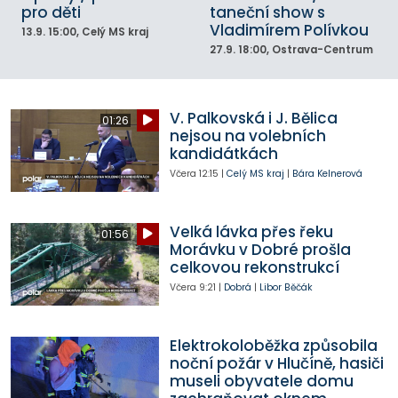
pro děti
taneční show s
Vladimírem Polívkou
13.9.
15:00
, Celý MS kraj
27.9.
18:00
, Ostrava-Centrum
V. Palkovská i J. Bělica
01:26
nejsou na volebních
kandidátkách
Včera
12:15
|
Celý MS kraj
|
Bára Kelnerová
Velká lávka přes řeku
01:56
Morávku v Dobré prošla
celkovou rekonstrukcí
Včera
9:21
|
Dobrá
|
Libor Běčák
Elektrokoloběžka způsobila
noční požár v Hlučíně, hasiči
museli obyvatele domu