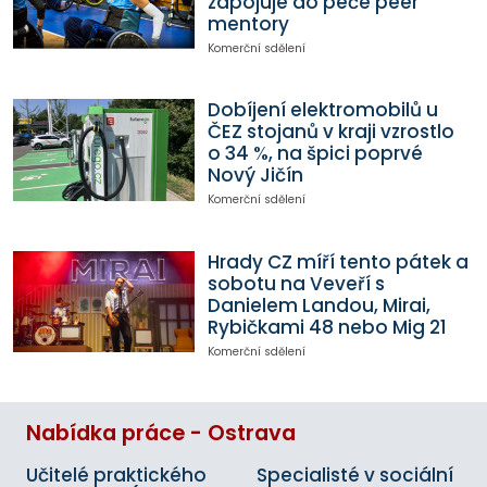
zapojuje do péče peer
mentory
Komerční sdělení
Dobíjení elektromobilů u
ČEZ stojanů v kraji vzrostlo
o 34 %, na špici poprvé
Nový Jičín
Komerční sdělení
Hrady CZ míří tento pátek a
sobotu na Veveří s
Danielem Landou, Mirai,
Rybičkami 48 nebo Mig 21
Komerční sdělení
Nabídka práce - Ostrava
Učitelé praktického
Specialisté v sociální