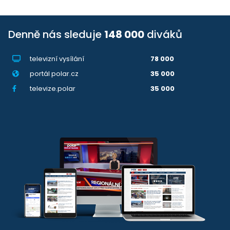
Denně nás sleduje
148 000
diváků
televizní vysílání
78 000
portál polar.cz
35 000
televize.polar
35 000