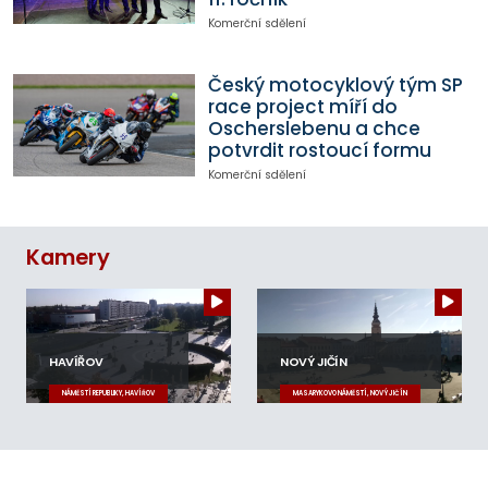
Komerční sdělení
Český motocyklový tým SP
race project míří do
Oscherslebenu a chce
potvrdit rostoucí formu
Komerční sdělení
Kamery
HAVÍŘOV
NOVÝ JIČÍN
NÁMĚSTÍ REPUBLIKY, HAVÍŘOV
MASARYKOVO NÁMĚSTÍ, NOVÝ JIČÍN