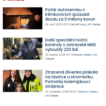
Požár autoservisu v
Klimkovicích způsobil
škodu za 3 miliony korun
26. září 2025
12:13
|
Celý MS kraj
|
Jiří Cileček
Další speciální noční
kontroly v ostravské MHD
vyloučily 220 lidí
25. dubna 2026
9:17
|
Ostrava-město
|
Jiří
Cileček
Ztracená dívenka plakala
na lavičce u stromečku.
Pomohly kolemjdoucí
strážnice
29. listopadu 2025
16:03
|
Ostrava-město
|
Jiří Cileček