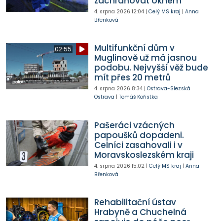
zachraňovat oknem
4. srpna 2026
12:04
|
Celý MS kraj
|
Anna
Břenková
Multifunkční dům v
02:55
Muglinově už má jasnou
podobu. Nejvyšší věž bude
mít přes 20 metrů
4. srpna 2026
8:34
|
Ostrava-Slezská
Ostrava
|
Tomáš Kořistka
Pašeráci vzácných
papoušků dopadeni.
Celníci zasahovali i v
Moravskoslezském kraji
4. srpna 2026
15:02
|
Celý MS kraj
|
Anna
Břenková
Rehabilitační ústav
Hrabyně a Chuchelná