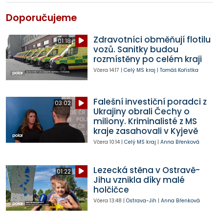
Doporučujeme
Zdravotníci obměňují flotilu
01:18
vozů. Sanitky budou
rozmístěny po celém kraji
Včera
14:17
|
Celý MS kraj
|
Tomáš Kořistka
Falešní investiční poradci z
03:02
Ukrajiny obrali Čechy o
miliony. Kriminalisté z MS
kraje zasahovali v Kyjevě
Včera
10:14
|
Celý MS kraj
|
Anna Břenková
Lezecká stěna v Ostravě-
01:22
Jihu vznikla díky malé
holčičce
Včera
13:48
|
Ostrava-Jih
|
Anna Břenková