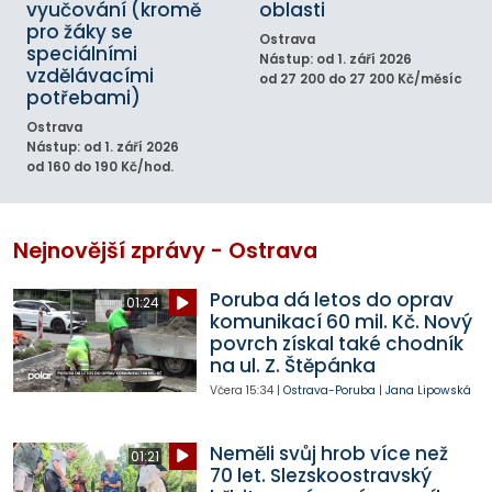
vyučování (kromě
oblasti
pro žáky se
Ostrava
speciálními
Nástup: od 1. září 2026
vzdělávacími
od 27 200 do 27 200 Kč/měsíc
potřebami)
Ostrava
Nástup: od 1. září 2026
od 160 do 190 Kč/hod.
Nejnovější zprávy - Ostrava
Poruba dá letos do oprav
01:24
komunikací 60 mil. Kč. Nový
povrch získal také chodník
na ul. Z. Štěpánka
Včera
15:34
|
Ostrava-Poruba
|
Jana Lipowská
Neměli svůj hrob více než
01:21
70 let. Slezskoostravský