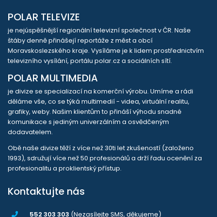
POLAR TELEVIZE
je nejúspěšnější regionální televizní společnost v ČR. Naše
štáby denně přinášejí reportáže z měst a obcí
Moravskoslezského kraje. Vysíláme je k lidem prostřednictvím
televizního vysílání, portálu polar.cz a sociálních sítí.
POLAR MULTIMEDIA
je divize se specializací na komerční výrobu. Umíme a rádi
děláme vše, co se týká multimedií - videa, virtuální realitu,
grafiky, weby. Našim klientům to přináší výhodu snadné
komunikace s jediným univerzálním a osvědčeným
dodavatelem.
Obě naše divize těží z více než 30ti let zkušeností (založeno
1993), sdružují více než 50 profesionálů a drží řadu ocenění za
profesionalitu a proklientský přístup.
Kontaktujte nás
552 303 303
(Nezasílejte SMS, děkujeme)