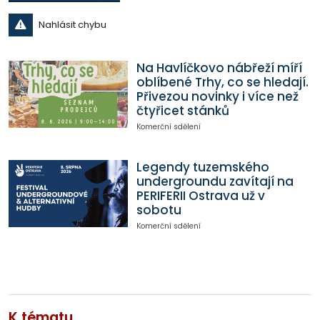
Nahlásit chybu
Na Havlíčkovo nábřeží míří
oblíbené Trhy, co se hledají.
Přivezou novinky i více než
čtyřicet stánků
Komerční sdělení
Legendy tuzemského
undergroundu zavítají na
PERIFERII Ostrava už v
sobotu
Komerční sdělení
K tématu