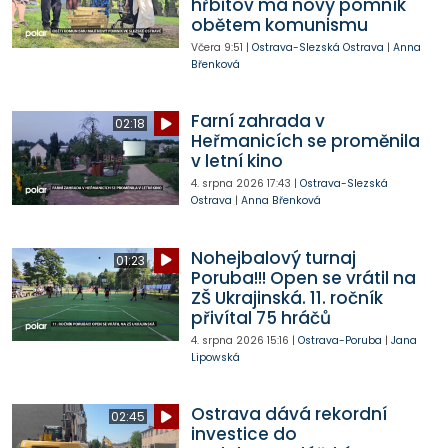
hřbitov má nový pomník
obětem komunismu
Včera
9:51
|
Ostrava-Slezská Ostrava
|
Anna
Břenková
Farní zahrada v
02:18
Heřmanicích se proměnila
v letní kino
4. srpna 2026
17:43
|
Ostrava-Slezská
Ostrava
|
Anna Břenková
Nohejbalový turnaj
01:23
Poruba!!! Open se vrátil na
ZŠ Ukrajinská. 11. ročník
přivítal 75 hráčů
4. srpna 2026
15:16
|
Ostrava-Poruba
|
Jana
Lipowská
Ostrava dává rekordní
02:45
investice do