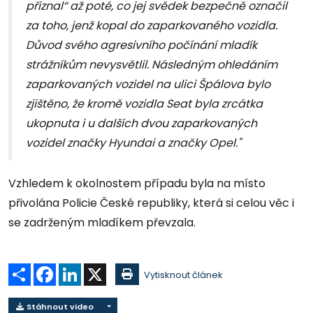
přiznal“ až poté, co jej svědek bezpečně označil
za toho, jenž kopal do zaparkovaného vozidla.
Důvod svého agresivního počínání mladík
strážníkům nevysvětlil. Následným ohledáním
zaparkovaných vozidel na ulici Špálova bylo
zjištěno, že kromě vozidla Seat byla zrcátka
ukopnuta i u dalších dvou zaparkovaných
vozidel značky Hyundai a značky Opel."
Vzhledem k okolnostem případu byla na místo
přivolána Policie České republiky, která si celou věc i
se zadrženým mladíkem převzala.
Sdílet
Facebook
LinkedIn
X
Vytisknout článek
Stáhnout video