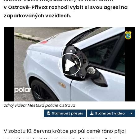
v Ostravě-Přívoz rozhodl vybít si svou agresi na
zaparkovaných vozidlech.
Přehrát
video
zdroj videa: Městská policie Ostrava
Stáhnout přepis
Stáhnout video
V sobotu 10. června krátce po půl osmé ráno přijal