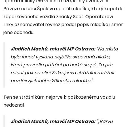
operátor linky 156 volání muže, který uvedl, že v
Přívoze na ulici Špálova spatřil mladíka, který kopal do
zaparkovaného vozidla značky Seat. Operátorovi
linky oznamovatel rovněž předal popis mladíka i směr
jeho odchodu.
Jindřich Machů, mluvčí MP Ostrava:
"Na místo
byla ihned vyslána nejblíže situovaná hlídka,
která provedla pátrání po horké stopě. Za pár
minut pak na ulici Zákrejsova strážníci zadrželi
později zjištěného 20letého mladíka."
Ten se strážníkům nejprve k poškozenému vozidlu
nedoznal.
Jindřich Machů, mluvčí MP Ostrava:
"„Barvu