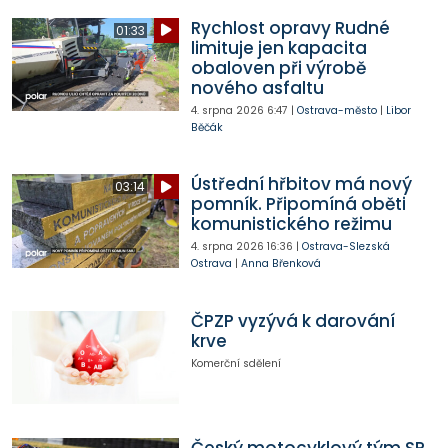
Rychlost opravy Rudné
01:33
limituje jen kapacita
obaloven při výrobě
nového asfaltu
4. srpna 2026
6:47
|
Ostrava-město
|
Libor
Běčák
Ústřední hřbitov má nový
03:14
pomník. Připomíná oběti
komunistického režimu
4. srpna 2026
16:36
|
Ostrava-Slezská
Ostrava
|
Anna Břenková
ČPZP vyzývá k darování
krve
Komerční sdělení