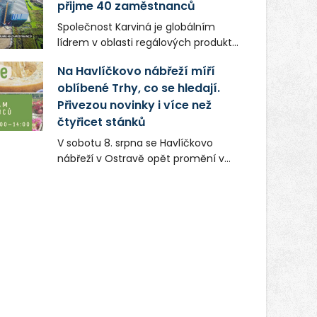
přijme 40 zaměstnanců
Společnost Karviná je globálním
lídrem v oblasti regálových produktů
a systémů, stabilním
Na Havlíčkovo nábřeží míří
zaměstnavatelem na Karvinsku a
oblíbené Trhy, co se hledají.
firmou s obrovským potenciálem.
Přivezou novinky i více než
čtyřicet stánků
V sobotu 8. srpna se Havlíčkovo
nábřeží v Ostravě opět promění v
místo plné vůní, chutí a poctivých
lokálních výrobků. Trhy, co se hledají
tentokrát nabídnou více než čtyřicet
pečlivě vybraných stánků s kvalitní
gastronomií, farmářskými produkty,
designem i řemeslnou tvorbou.
Návštěvníci se mohou těšit nejen na
oblíbené stálice, ale také na řadu
novinek, které v Ostravě běžně
nepotkají.