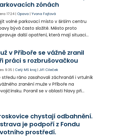
arkovacích zónách
era
17:24
|
Opava
|
Yvona Fajtová
jít volné parkovací místo v širším centru
avy bývá často složité. Město proto
ipravuje další opatření, která mají situaci
epšit. Vznikají nová parkovací stání, mění se
ganizace dopravy a některé novinky čekají
už v Příboře se vážně zranil
ké řidiče v parkovacích zónách.
ři práci s rozbrušovačkou
es
9:35
|
Celý MS kraj
|
Jiří Cileček
 středu ráno zasahovali záchranáři i vrtulník
vážného zranění muže v Příboře na
vojičínsku. Poranil se v oblasti hlavy při
áci s rozbrušovačkou. Následně byl
tulníkem přepraven do ostravské fakultní
emocnice.
roskovice chystají odbahnění.
strava je podpoří z Fondu
ivotního prostředí.