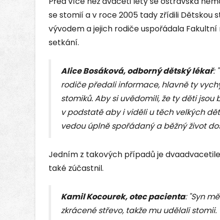
Před více než dvaceti lety se ostravská nem
se stomií a v roce 2005 tady zřídili Dětskou
vývodem a jejich rodiče uspořádala Fakultn
setkání.
Alice Bosáková, odborný dětský lékař
:
rodiče předali informace, hlavně ty vychy
stomiků. Aby si uvědomili, že ty děti jsou
v podstatě aby i viděli u těch velkých dě
vedou úplně spořádaný a běžný život do
Jedním z takových případů je dvaadvacetile
také zúčastnil.
Kamil Kocourek, otec pacienta
: "Syn m
zkrácené střevo, takže mu udělali stomii