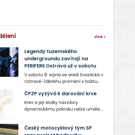
dělení
více
Legendy tuzemského
undergroundu zavítají na
PERIFERII Ostrava už v sobotu
V sobotu 8. srpna se areál Svazácká v
Ostravě-Zábřehu promění v baštu
undergroundové a alternativní
ČPZP vyzývá k darování krve
hudby. Uskuteční se zde totiž první
ročník festivalu PERIFERIE Ostrava.
Krev a její složky navzdory
Brány areálu se otevřou půlhodinu po
dynamickému pokroku nelze uměle
poledni, na příchozí čekají koncerty,
vyrobit. Zdravotnictví se tudíž bez
autorská čtení a rozhovory.
ochoty lidí darovat tuto
Český motocyklový tým SP
Vstupenky v ceně 450 Kč jsou v
nenahraditelnou tělní tekutinu
prodeji.