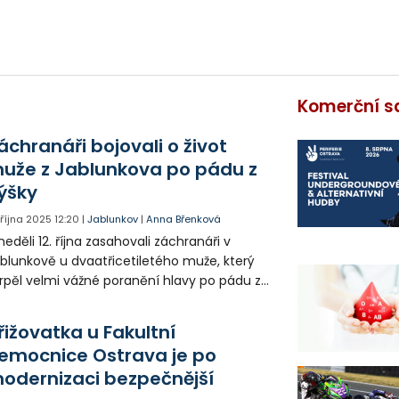
Komerční s
áchranáři bojovali o život
uže z Jablunkova po pádu z
ýšky
. října 2025
12:20
|
Jablunkov
|
Anna Břenková
neděli 12. října zasahovali záchranáři v
blunkově u dvaatřicetiletého muže, který
rpěl velmi vážné poranění hlavy po pádu z
timetrové výšky. Zraněný byl uveden do
ělého spánku a letecky transportován do
řižovatka u Fakultní
kultní nemocnice Ostrava.
emocnice Ostrava je po
odernizaci bezpečnější