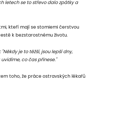
ch letech se to střevo dalo zpátky a
tmi, kteří mají se stomiemi čerstvou
é cestě k bezstarostnému životu.
: "Někdy je to těžší, jsou lepší dny,
 uvidíme, co čas přinese."
azem toho, že práce ostravských lékařů