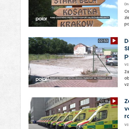
Dn
Os
zl
po
ve
dě
D
02:53
S
p
Vč
Za
ob
vz
D
sp
Z
01:18
v
r
Vč