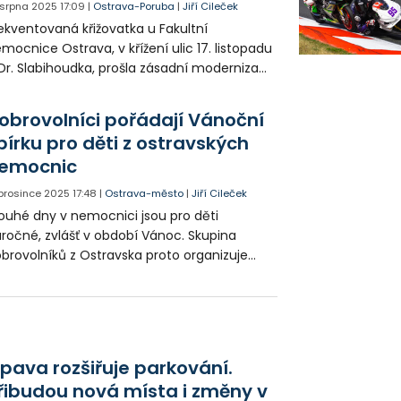
. srpna 2025
17:09
|
Ostrava-Poruba
|
Jiří Cileček
ekventovaná křižovatka u Fakultní
mocnice Ostrava, v křížení ulic 17. listopadu
Dr. Slabihoudka, prošla zásadní modernizací.
áce trvaly od letošního května a nyní jsou u
nce. Město slibuje vyšší bezpečnost řidičů,
obrovolníci pořádají Vánoční
odců i cyklistů.
bírku pro děti z ostravských
emocnic
 prosince 2025
17:48
|
Ostrava-město
|
Jiří Cileček
ouhé dny v nemocnici jsou pro děti
ročné, zvlášť v období Vánoc. Skupina
brovolníků z Ostravska proto organizuje
noční sbírku pro děti v ostravských
mocnicích, která má dětem přinést více
dosti, hry a pocit, že na ně někdo myslí. A to
 základě konkrétních přání zdravotníků z
dnotlivých oddělení.
pava rozšiřuje parkování.
řibudou nová místa i změny v