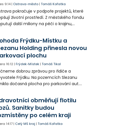
es
9:14
|
Ostrava-město
|
Tomáš Kořistka
trava pokračuje v podpoře projektů, které
epšují životní prostředí. Z městského fondu
putují další miliony na péči o krajinu,
řejný prostor i environmentální výchovu
tí a mládeže.
ohoda Frýdku-Místku a
lezanu Holding přinesla novou
arkovací plochu
era
16:12
|
Frýdek-Místek
|
Tomáš Tikal
čneme dobrou zprávou pro řidiče a
yvatele Frýdku. Na pozemcích Slezanu
nikla dočasná plocha pro parkování aut.
ohodlo se na tom město s vedením
olečnosti Slezan Holding.
dravotníci obměňují flotilu
ozů. Sanitky budou
ozmístěny po celém kraji
era
14:17
|
Celý MS kraj
|
Tomáš Kořistka