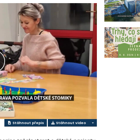
řehrát
ideo
Stáhnout přepis
Stáhnout video