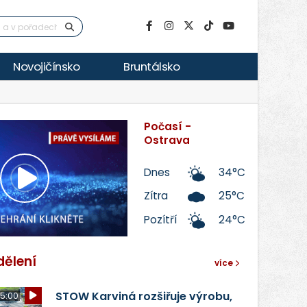
Novojičínsko
Bruntálsko
Počasí -
Ostrava
Dnes
34°C
Přehrát
Zítra
25°C
Pozítří
24°C
video
dělení
více
STOW Karviná rozšiřuje výrobu,
5:00