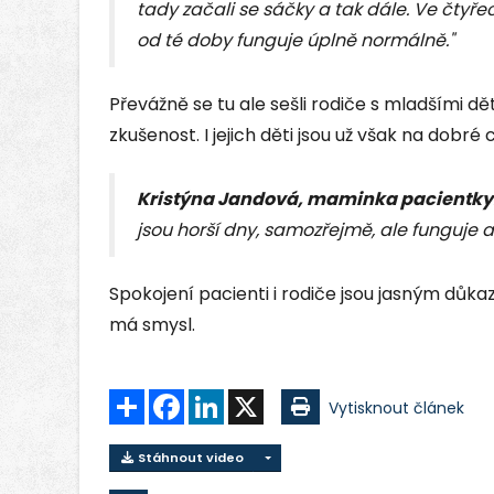
tady začali se sáčky a tak dále. Ve čtyře
od té doby funguje úplně normálně."
Převážně se tu ale sešli rodiče s mladšími dě
zkušenost. I jejich děti jsou už však na dobr
Kristýna Jandová, maminka pacientky
jsou horší dny, samozřejmě, ale funguje a
Spokojení pacienti i rodiče jsou jasným důk
má smysl.
Sdílet
Facebook
LinkedIn
X
Vytisknout článek
Stáhnout video