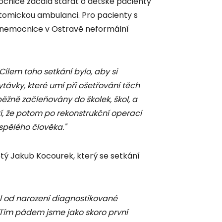
ocnice začala starat o dětské pacienty
 stomickou ambulanci. Pro pacienty s
í nemocnice v Ostravě neformální
 "Cílem toho setkání bylo, aby si
távky, které umí při ošetřování těch
 běžně začleňovány do školek, škol, a
tí, že potom po rekonstrukční operaci
spělého člověka."
tý Jakub Kocourek, který se setkání
ěl od narození diagnostikované
. Tím pádem jsme jako skoro první