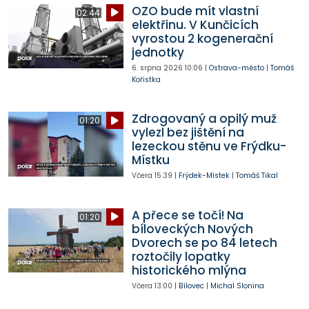
OZO bude mít vlastní
02:44
elektřinu. V Kunčicích
vyrostou 2 kogenerační
jednotky
6. srpna 2026
10:06
|
Ostrava-město
|
Tomáš
Kořistka
Zdrogovaný a opilý muž
01:20
vylezl bez jištění na
lezeckou stěnu ve Frýdku-
Místku
Včera
15:39
|
Frýdek-Místek
|
Tomáš Tikal
A přece se točí! Na
01:20
bíloveckých Nových
Dvorech se po 84 letech
roztočily lopatky
historického mlýna
Včera
13:00
|
Bílovec
|
Michal Slonina