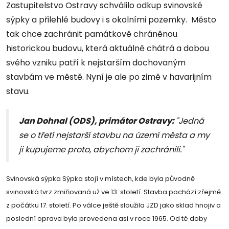
Zastupitelstvo Ostravy schválilo odkup svinovské
sýpky a přilehlé budovy i s okolními pozemky. Město
tak chce zachránit památkově chráněnou
historickou budovu, která aktuálně chátrá a dobou
svého vzniku patří k nejstarším dochovaným
stavbám ve městě. Nyní je ale po zimě v havarijním
stavu.
Jan Dohnal (ODS), primátor Ostravy:
"Jedná
se o třetí nejstarší stavbu na území města a my
ji kupujeme proto, abychom ji zachránili."
Svinovská sýpka Sýpka stojí v místech, kde byla původně
svinovská tvrz zmiňovaná už ve 13. století. Stavba pochází zřejmě
z počátku 17. století. Po válce ještě sloužila JZD jako sklad hnojiv a
poslední oprava byla provedena asi v roce 1965. Od té doby