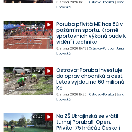
6. srpna 2026
16:05
|
Ostrava-Poruba
|
Jana
Lipowská
Poruba přivítá ME hasičů v
01:31
požárním sportu. Kromě
sportovních výkonů bude k
vidění i technika
6. srpna 2026
15:43
|
Ostrava-Poruba
|
Jana
Lipowská
Ostrava-Poruba investuje
02:49
do oprav chodníků a cest.
Letos vyjdou na 60 milionů
Kč
6. srpna 2026
15:20
|
Ostrava-Poruba
|
Jana
Lipowská
Na ZŠ Ukrajinská se vrátil
02:47
turnaj Poruba!!! Open.
Přivítal 75 hráčů z Česka i