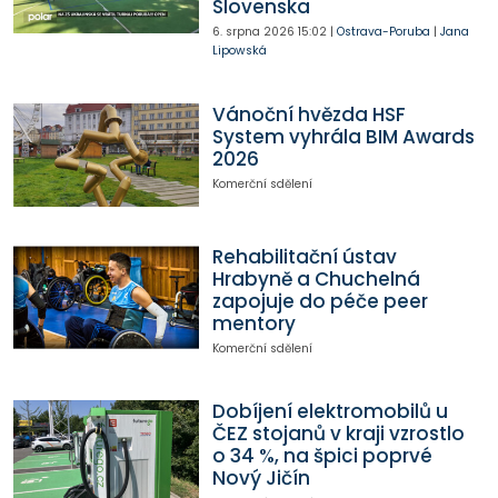
Slovenska
6. srpna 2026
15:02
|
Ostrava-Poruba
|
Jana
Lipowská
Vánoční hvězda HSF
System vyhrála BIM Awards
2026
Komerční sdělení
Rehabilitační ústav
Hrabyně a Chuchelná
zapojuje do péče peer
mentory
Komerční sdělení
Dobíjení elektromobilů u
ČEZ stojanů v kraji vzrostlo
o 34 %, na špici poprvé
Nový Jičín