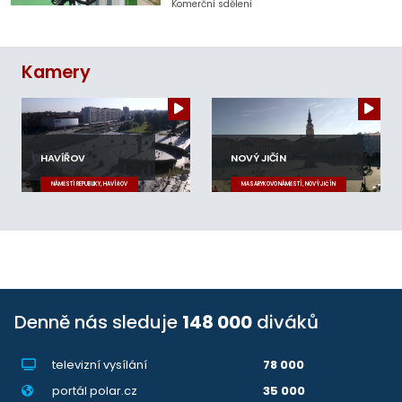
Komerční sdělení
Kamery
HAVÍŘOV
NOVÝ JIČÍN
NÁMĚSTÍ REPUBLIKY, HAVÍŘOV
MASARYKOVO NÁMĚSTÍ, NOVÝ JIČÍN
Denně nás sleduje
148 000
diváků
televizní vysílání
78 000
portál polar.cz
35 000