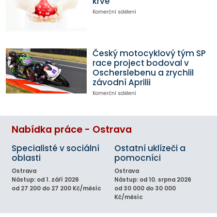
krve
Komerční sdělení
Český motocyklový tým SP
race project bodoval v
Oscherslebenu a zrychlil
závodní Aprilii
Komerční sdělení
Nabídka práce - Ostrava
Specialisté v sociální
Ostatní uklízeči a
oblasti
pomocníci
Ostrava
Ostrava
Nástup: od 1. září 2026
Nástup: od 10. srpna 2026
od 27 200 do 27 200 Kč/měsíc
od 30 000 do 30 000
Kč/měsíc