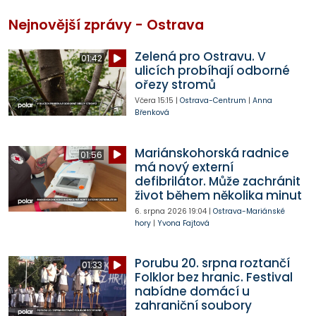
Nejnovější zprávy - Ostrava
Zelená pro Ostravu. V
01:42
ulicích probíhají odborné
ořezy stromů
Včera
15:15
|
Ostrava-Centrum
|
Anna
Břenková
Mariánskohorská radnice
01:56
má nový externí
defibrilátor. Může zachránit
život během několika minut
6. srpna 2026
19:04
|
Ostrava-Mariánské
hory
|
Yvona Fajtová
Porubu 20. srpna roztančí
01:33
Folklor bez hranic. Festival
nabídne domácí u
zahraniční soubory