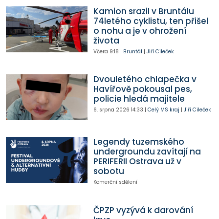
Kamion srazil v Bruntálu
74letého cyklistu, ten přišel
o nohu a je v ohrožení
života
Včera
9:18
|
Bruntál
|
Jiří Cileček
Dvouletého chlapečka v
Havířově pokousal pes,
policie hledá majitele
6. srpna 2026
14:33
|
Celý MS kraj
|
Jiří Cileček
Legendy tuzemského
undergroundu zavítají na
PERIFERII Ostrava už v
sobotu
Komerční sdělení
ČPZP vyzývá k darování