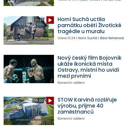
Horní Suchá uctila
01:37
památku obětí Životické
tragédie u muralu
Včera
10:24
|
Horní Suchá
|
Bára Kelnerová
Nový český film Bojovník
ukáže ikonická místa
Ostravy, místní ho uvidí
mezi prvními
Komerční sdělení
STOW Karviná rozšiřuje
05:00
výrobu, přijme 40
zaměstnanců
Komerční sdělení