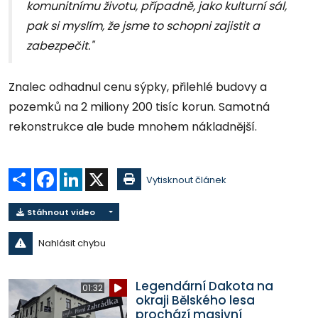
komunitnímu životu, případně, jako kulturní sál,
pak si myslím, že jsme to schopni zajistit a
zabezpečit."
Znalec odhadnul cenu sýpky, přilehlé budovy a
pozemků na 2 miliony 200 tisíc korun. Samotná
rekonstrukce ale bude mnohem nákladnější.
Sdílet
Facebook
LinkedIn
X
Vytisknout článek
Stáhnout video
Nahlásit chybu
Legendární Dakota na
01:32
okraji Bělského lesa
prochází masivní