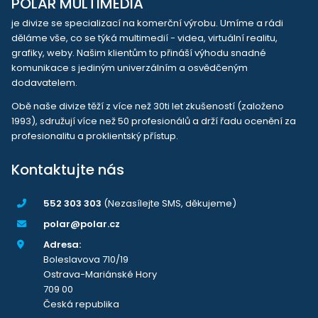
POLAR MULTIMEDIA
je divize se specializací na komerční výrobu. Umíme a rádi
děláme vše, co se týká multimedií - videa, virtuální realitu,
grafiky, weby. Našim klientům to přináší výhodu snadné
komunikace s jediným univerzálním a osvědčeným
dodavatelem.
Obě naše divize těží z více než 30ti let zkušeností (založeno
1993), sdružují více než 50 profesionálů a drží řadu ocenění za
profesionalitu a proklientský přístup.
Kontaktujte nás
552 303 303
(Nezasílejte SMS, děkujeme)
polar@polar.cz
Adresa:
Boleslavova 710/19
Ostrava-Mariánské Hory
709 00
Česká republika