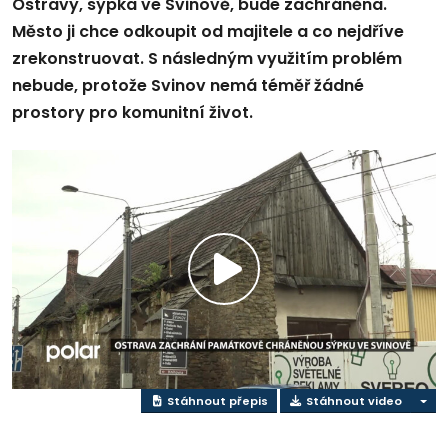
Ostravy, sýpka ve Svinově, bude zachráněna.
Město ji chce odkoupit od majitele a co nejdříve
zrekonstruovat. S následným využitím problém
nebude, protože Svinov nemá téměř žádné
prostory pro komunitní život.
Přehrát
video
Stáhnout přepis
Stáhnout video