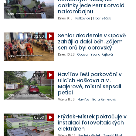
dožínky jede Petr Kotvald
na kombajnu
Dnes
9:16
|
Palkovice
|
Libor Běčák
Senior akademie v Opavě
02:50
zahájila další běh. Zájem
seniorů byl obrovský
Dnes
10:28
|
Opava
|
Yvona Fajtová
Havířov řeší parkování v
02:38
ulicích Haškova a M.
Majerové, místní sepsali
petici
Včera
11:56
|
Havířov
|
Bára Kelnerová
Frýdek-Místek pokračuje v
02:53
instalaci fotovoltaických
elektráren
Včera
15:43
|
Frýdek-Místek
|
Tomáš Tikal