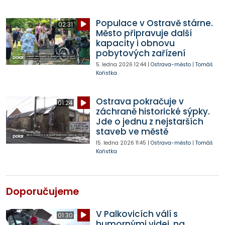
Populace v Ostravě stárne.
02:31
Město připravuje další
kapacity i obnovu
pobytových zařízení
5. ledna 2026
12:44
|
Ostrava-město
|
Tomáš
Kořistka
Ostrava pokračuje v
01:24
záchraně historické sýpky.
Jde o jednu z nejstarších
staveb ve městě
15. ledna 2026
11:45
|
Ostrava-město
|
Tomáš
Kořistka
Doporučujeme
V Palkovicích válí s
01:30
humornými videi, na