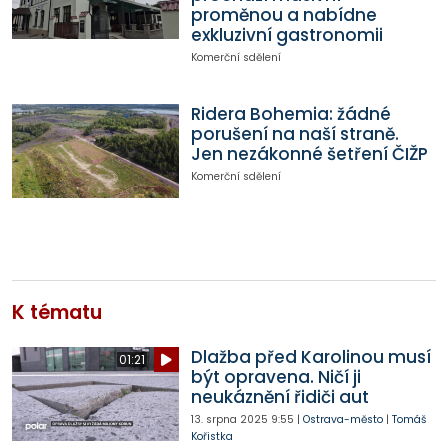
proměnou a nabídne
exkluzivní gastronomii
Komerční sdělení
Ridera Bohemia: žádné
porušení na naší straně.
Jen nezákonné šetření ČIŽP
Komerční sdělení
K tématu
Dlažba před Karolinou musí
01:21
být opravena. Ničí ji
neukáznění řidiči aut
13. srpna 2025
9:55
|
Ostrava-město
|
Tomáš
Kořistka