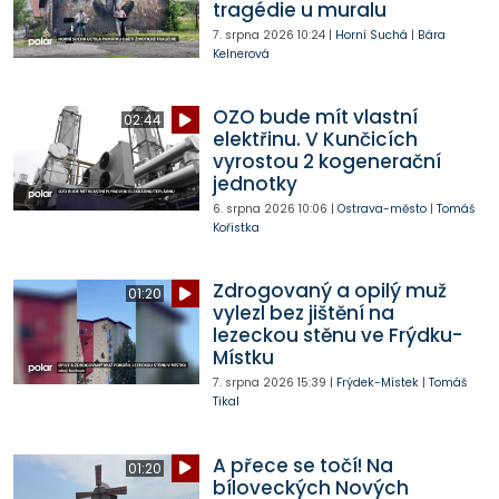
tragédie u muralu
7. srpna 2026
10:24
|
Horní Suchá
|
Bára
Kelnerová
OZO bude mít vlastní
02:44
elektřinu. V Kunčicích
vyrostou 2 kogenerační
jednotky
6. srpna 2026
10:06
|
Ostrava-město
|
Tomáš
Kořistka
Zdrogovaný a opilý muž
01:20
vylezl bez jištění na
lezeckou stěnu ve Frýdku-
Místku
7. srpna 2026
15:39
|
Frýdek-Místek
|
Tomáš
Tikal
A přece se točí! Na
01:20
bíloveckých Nových