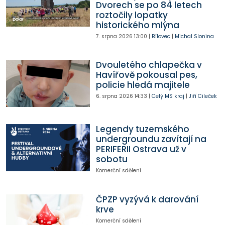
Dvorech se po 84 letech
roztočily lopatky
historického mlýna
7. srpna 2026
13:00
|
Bílovec
|
Michal Slonina
Dvouletého chlapečka v
Havířově pokousal pes,
policie hledá majitele
6. srpna 2026
14:33
|
Celý MS kraj
|
Jiří Cileček
Legendy tuzemského
undergroundu zavítají na
PERIFERII Ostrava už v
sobotu
Komerční sdělení
ČPZP vyzývá k darování
krve
Komerční sdělení