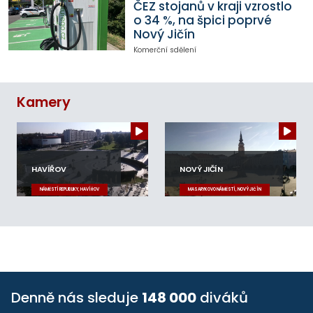
ČEZ stojanů v kraji vzrostlo
o 34 %, na špici poprvé
Nový Jičín
Komerční sdělení
Kamery
HAVÍŘOV
NOVÝ JIČÍN
NÁMĚSTÍ REPUBLIKY, HAVÍŘOV
MASARYKOVO NÁMĚSTÍ, NOVÝ JIČÍN
Denně nás sleduje
148 000
diváků