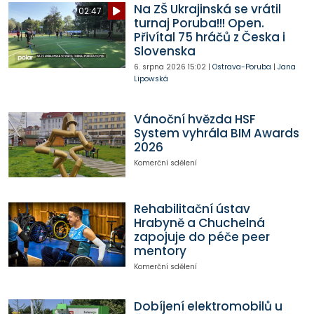
Na ZŠ Ukrajinská se vrátil
02:47
turnaj Poruba!!! Open.
Přivítal 75 hráčů z Česka i
Slovenska
6. srpna 2026
15:02
|
Ostrava-Poruba
|
Jana
Lipowská
Vánoční hvězda HSF
System vyhrála BIM Awards
2026
Komerční sdělení
Rehabilitační ústav
Hrabyně a Chuchelná
zapojuje do péče peer
mentory
Komerční sdělení
Dobíjení elektromobilů u