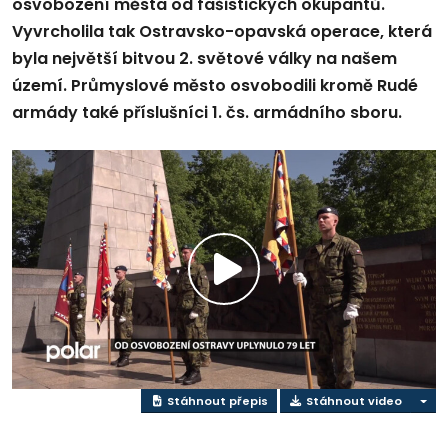
osvobození města od fašistických okupantů.
Vyvrcholila tak Ostravsko-opavská operace, která
byla největší bitvou 2. světové války na našem
území. Průmyslové město osvobodili kromě Rudé
armády také příslušníci 1. čs. armádního sboru.
Přehrát
video
Stáhnout přepis
Stáhnout video