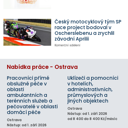
Český motocyklový tým SP
race project bodoval v
Oscherslebenu a zrychlil
závodní Aprilii
Komerční sdělení
Nabídka práce - Ostrava
Pracovníci přímé
Uklízeči a pomocníci
obslužné péče v
v hotelích,
oblasti
administrativních,
ambulantních a
průmyslových a
terénních služeb a
jiných objektech
pečovatelé v oblasti
Ostrava
domácí péče
Nástup: od 1. září 2026
od 8 400 do 8 400 Kč/měsíc
Ostrava
Nástup: od 1. září 2026