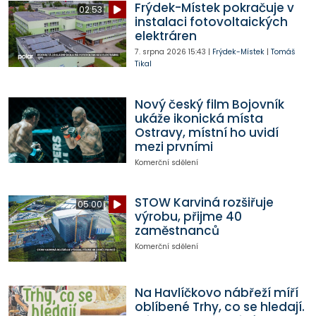
Frýdek-Místek pokračuje v
02:53
instalaci fotovoltaických
elektráren
7. srpna 2026
15:43
|
Frýdek-Místek
|
Tomáš
Tikal
Nový český film Bojovník
ukáže ikonická místa
Ostravy, místní ho uvidí
mezi prvními
Komerční sdělení
STOW Karviná rozšiřuje
05:00
výrobu, přijme 40
zaměstnanců
Komerční sdělení
Na Havlíčkovo nábřeží míří
oblíbené Trhy, co se hledají.