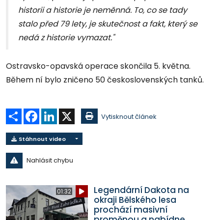
historii a historie je neměnná. To, co se tady
stalo před 79 lety, je skutečnost a fakt, který se
nedá z historie vymazat."
Ostravsko-opavská operace skončila 5. května.
Během ní bylo zničeno 50 československých tanků.
Sdílet
Facebook
LinkedIn
X
Vytisknout článek
Stáhnout video
Nahlásit chybu
Legendární Dakota na
01:32
okraji Bělského lesa
prochází masivní
proměnou a nabídne