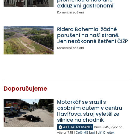
exkluzivní gastronomii
Komerční sdělení
Ridera Bohemia: žádné
porušení na naší straně.
Jen nezákonné šetření ČIŽP
Komerční sdělení
Doporučujeme
Motorkář se srazil s
osobním autem v centru
Havířova, stroj vyletěl ze
silnice na chodník
AKTUALIZOVÁNO
Dnes
9:45
,
vydáno
včera
17:51
|
Celý MS kraj
|
Jiří Cileček