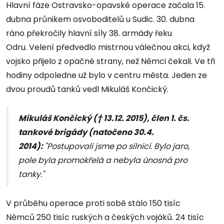
Hlavní fáze Ostravsko-opavské operace začala 15.
dubna průnikem osvoboditelů u Sudic. 30. dubna
ráno překročily hlavní síly 38. armády řeku
Odru. Velení předvedlo mistrnou válečnou akci, když
vojsko přijelo z opačné strany, než Němci čekali. Ve tři
hodiny odpoledne už bylo v centru města. Jeden ze
dvou proudů tanků vedl Mikuláš Končický.
Mikuláš Končický († 13.12. 2015), člen 1. čs.
tankové brigády (natočeno 30.4.
2014):
"Postupovali jsme po silnici. Bylo jaro,
pole byla promokřelá a nebyla únosná pro
tanky."
V průběhu operace proti sobě stálo 150 tisíc
Němců 250 tisíc ruských a českých vojáků. 24 tisíc