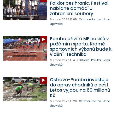
Folklor bez hranic. Festival
nabídne domácí u
zahraniční soubory
6. srpna 2026
16:05
|
Ostrava-Poruba
|
Jana
Lipowská
Poruba přivítá ME hasičů v
01:31
požárním sportu. Kromě
sportovních výkonů bude k
vidění i technika
6. srpna 2026
15:43
|
Ostrava-Poruba
|
Jana
Lipowská
Ostrava-Poruba investuje
02:49
do oprav chodníků a cest.
Letos vyjdou na 60 milionů
Kč
6. srpna 2026
15:20
|
Ostrava-Poruba
|
Jana
Lipowská