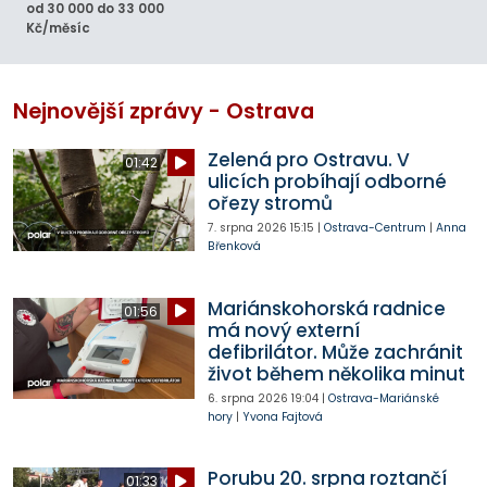
od 30 000 do 33 000
Kč/měsíc
Nejnovější zprávy - Ostrava
Zelená pro Ostravu. V
01:42
ulicích probíhají odborné
ořezy stromů
7. srpna 2026
15:15
|
Ostrava-Centrum
|
Anna
Břenková
Mariánskohorská radnice
01:56
má nový externí
defibrilátor. Může zachránit
život během několika minut
6. srpna 2026
19:04
|
Ostrava-Mariánské
hory
|
Yvona Fajtová
Porubu 20. srpna roztančí
01:33