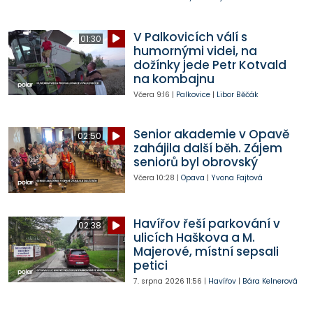
V Palkovicích válí s
01:30
humornými videi, na
dožínky jede Petr Kotvald
na kombajnu
Včera
9:16
|
Palkovice
|
Libor Běčák
Senior akademie v Opavě
02:50
zahájila další běh. Zájem
seniorů byl obrovský
Včera
10:28
|
Opava
|
Yvona Fajtová
Havířov řeší parkování v
02:38
ulicích Haškova a M.
Majerové, místní sepsali
petici
7. srpna 2026
11:56
|
Havířov
|
Bára Kelnerová