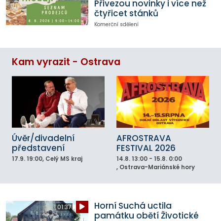
Přivezou novinky i více než
čtyřicet stánků
Komerční sdělení
Kam vyrazit - Ostrava
Úvěr/divadelní
AFROSTRAVA
představení
FESTIVAL 2026
17.9.
19:00
, Celý MS kraj
14.8.
13:00 - 15.8. 0:00
, Ostrava-Mariánské hory
Horní Suchá uctila
01:37
památku obětí Životické