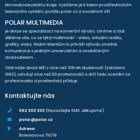
Moravskoslezského kraje. Vysíláme je k lidem prostřednictvím
televizního vysílání, portálu polar.cz a sociálních sítí.
POLAR MULTIMEDIA
je divize se specializací na komerční výrobu. Umíme a rádi
děláme vše, co se týká multimedií - videa, virtuální realitu,
grafiky, weby. Našim klientům to přináší výhodu snadné
komunikace s jediným univerzálním a osvědčeným
dodavatelem.
Obě naše divize těží z více než 30ti let zkušeností (založeno
1993), sdružují více než 50 profesionálů a drží řadu ocenění za
profesionalitu a proklientský přístup.
Kontaktujte nás
552 303 303
(Nezasílejte SMS, děkujeme)
polar@polar.cz
Adresa:
Boleslavova 710/19