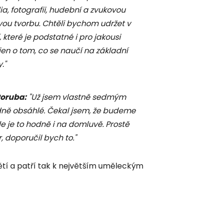
a, fotografii, hudební a zvukovou
ovou tvorbu. Chtěli bychom udržet v
teré je podstatné i pro jakousi
 jen o tom, co se naučí na základní
."
Poruba
:
"Už jsem vlastně sedmým
odně obsáhlé. Čekal jsem, že budeme
e je to hodně i na domluvě. Prostě
 doporučil bych to."
ětí a patří tak k největším uměleckým