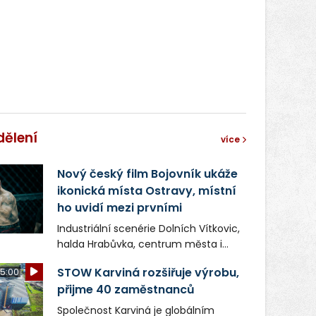
dělení
více
Nový český film Bojovník ukáže
ikonická místa Ostravy, místní
ho uvidí mezi prvními
Industriální scenérie Dolních Vítkovic,
halda Hrabůvka, centrum města i
další ikonická místa Ostravy se objeví
STOW Karviná rozšiřuje výrobu,
5:00
v novém filmu Bojovník, který vstoupí
přijme 40 zaměstnanců
do kin už 13. srpna. Režiséři Vojtěch
Frič a Tomáš Dianiška si
Společnost Karviná je globálním