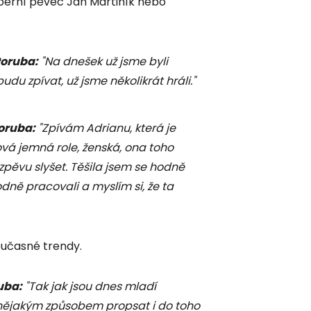
operní pěvec Jan Martiník nebo
Poruba
:
"Na dnešek už jsme byli
udu zpívat, už jsme několikrát hráli."
Poruba
:
"Zpívám Adrianu, která je
ová jemná role, ženská, ona toho
 zpěvu slyšet. Těšila jsem se hodně
dně pracovali a myslím si, že ta
současné trendy.
ruba
:
"Tak jak jsou dnes mladí
 nějakým způsobem propsat i do toho