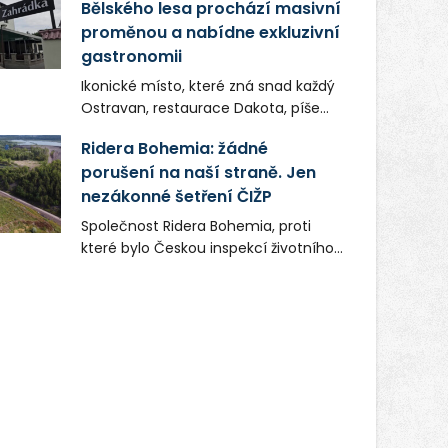
Bělského lesa prochází masivní
proměnou a nabídne exkluzivní
gastronomii
Ikonické místo, které zná snad každý
Ostravan, restaurace Dakota, píše
novou kapitolu. Silná mateřská
Ridera Bohemia: žádné
společnost Dang Investment Group
porušení na naší straně. Jen
s.r.o. investuje do projektu přes 50
nezákonné šetření ČIŽP
milionů korun. Cílem je přinést
Ostravě dva špičkové gastronomické
Společnost Ridera Bohemia, proti
koncepty, které v regionu dosud
které bylo Českou inspekcí životního
chyběly, luxusní středomořskou
prostředí (ČIŽP) čtyři roky vedeno
kuchyni a autentickou asijskou
vykonstruované řízení, při realizaci
gastronomii.
OVS na heřmanické haldě
postupovala v souladu se zákonem a
zadáním státního podniku DIAMO a v
této souvislosti nelze hovořit o
žádném odpadu. Ridera od počátku
označovala řízení ČIŽP za nezákonné
a domáhala se práva na spravedlivý