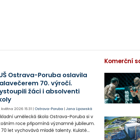
Komerční s
UŠ Ostrava-Poruba oslavila
alavečerem 70. výročí.
ystoupili žáci i absolventi
koly
. května 2026
15:31
|
Ostrava-Poruba
|
Jana Lipowská
kladní umělecká škola Ostrava-Poruba si v
0
tošním roce připomíná významné jubileum.
 70 let vychovává mladé talenty. Kulaté
ročí oslavila velkolepým galavečerem.