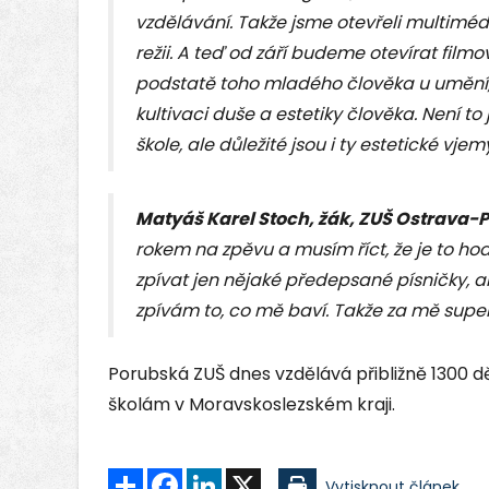
vzdělávání. Takže jsme otevřeli multimédi
režii. A teď od září budeme otevírat film
podstatě toho mladého člověka u umění, k
kultivaci duše a estetiky člověka. Není to
škole, ale důležité jsou i ty estetické vjemy
Matyáš Karel Stoch, žák, ZUŠ Ostrava-
rokem na zpěvu a musím říct, že je to h
zpívat jen nějaké předepsané písničky, al
zpívám to, co mě baví. Takže za mě super,
Porubská ZUŠ dnes vzdělává přibližně 1300 d
školám v Moravskoslezském kraji.
Sdílet
Facebook
LinkedIn
X
Vytisknout článek