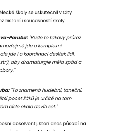
ecké školy se uskutečnil v City
historií i současností školy.
rava-Poruba
:
"Bude to takový průřez
 samozřejmě jde o komplexní
e jde i o koordinaci desítek lidí.
estrý, aby dramaturgie měla spád a
obory."
ruba
:
"To znamená hudební, taneční,
ětší počet žáků je určitě na tom
 čísle okolo devíti set."
pěšní absolventi, kteří dnes působí na