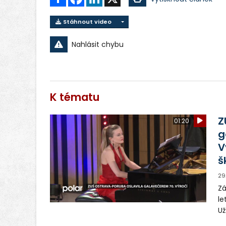
Stáhnout video
Nahlásit chybu
K tématu
Z
01:20
g
V
š
29
Zá
le
Už
vý