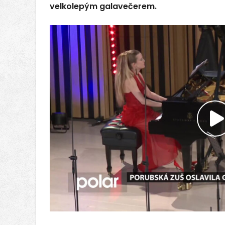
velkolepým galavečerem.
P
v