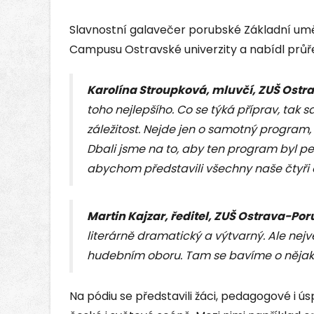
Slavnostní galavečer porubské Základní uměl
Campusu Ostravské univerzity a nabídl průřez 
Karolína Stroupková, mluvčí, ZUŠ Ost
toho nejlepšího. Co se týká příprav, tak
záležitost. Nejde jen o samotný program, al
Dbali jsme na to, aby ten program byl p
abychom představili všechny naše čtyři 
Martin Kajzar, ředitel, ZUŠ Ostrava-Po
literárně dramatický a výtvarný. Ale nejv
hudebním oboru. Tam se bavíme o nějakém
Na pódiu se představili žáci, pedagogové i ús