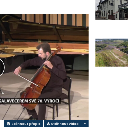
řehrát
ideo
Stáhnout přepis
Stáhnout video