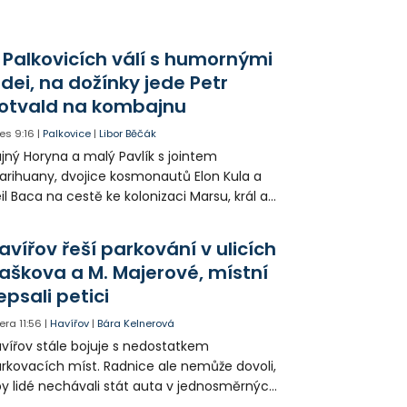
ípravných tříd.
 Palkovicích válí s humornými
idei, na dožínky jede Petr
otvald na kombajnu
es
9:16
|
Palkovice
|
Libor Běčák
jný Horyna a malý Pavlík s jointem
rihuany, dvojice kosmonautů Elon Kula a
il Baca na cestě ke kolonizaci Marsu, král a
šek a mnoho dalších postav už při
opagaci Palkovic ztvárnili starosta Radim
avířov řeší parkování v ulicích
ča a místostarosta David Kula.
aškova a M. Majerové, místní
epsali petici
era
11:56
|
Havířov
|
Bára Kelnerová
vířov stále bojuje s nedostatkem
rkovacích míst. Radnice ale nemůže dovoli,
y lidé nechávali stát auta v jednosměrných
icích, kde nezbývá místo pro průjezd IZS.