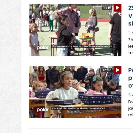
Z
03:15
V
s
11
Zá
le
tr
pr
ab
P
02:53
p
o
4.
Dv
ja
ro
ně
př