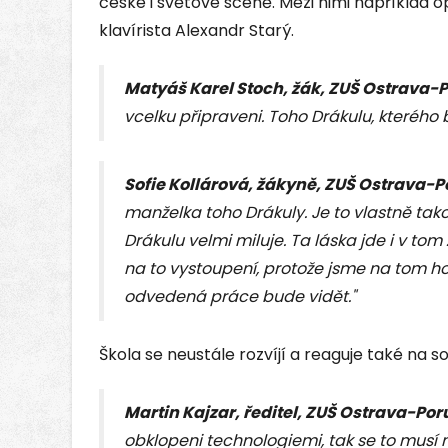
české i světové scéně. Mezi nimi například 
klavírista Alexandr Starý.
Matyáš Karel Stoch, žák, ZUŠ Ostrava-
vcelku připraveni. Toho Drákulu, kterého b
Sofie Kollárová, žákyně, ZUŠ Ostrava-
manželka toho Drákuly. Je to vlastně tak
Drákulu velmi miluje. Ta láska jde i v tom
na to vystoupení, protože jsme na tom ho
odvedená práce bude vidět."
Škola se neustále rozvíjí a reaguje také na 
Martin Kajzar, ředitel, ZUŠ Ostrava-Po
obklopeni technologiemi, tak se to musí