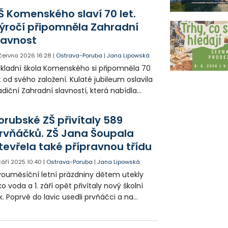
Š Komenského slaví 70 let.
ýročí připomněla Zahradní
lavnost
. června 2026
16:28
|
Ostrava-Poruba
|
Jana Lipowská
kladní škola Komenského si připomněla 70
t od svého založení. Kulaté jubileum oslavila
adiční Zahradní slavností, která nabídla
ogram pro současné žáky, rodiče i bývalé
solventy školy.
orubské ZŠ přivítaly 589
rvňáčků. ZŠ Jana Šoupala
tevřela také přípravnou třídu
 září 2025
10:40
|
Ostrava-Poruba
|
Jana Lipowská
ouměsíční letní prázdniny dětem utekly
ko voda a 1. září opět přivítaly nový školní
k. Poprvé do lavic usedli prvňáčci a na
kterých porubských školách také
edškolní děti, které nastoupily do