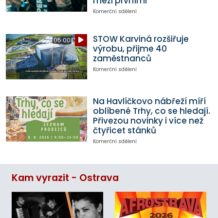
mezi prvními
Komerční sdělení
STOW Karviná rozšiřuje
05:00
výrobu, přijme 40
zaměstnanců
Komerční sdělení
Na Havlíčkovo nábřeží míří
oblíbené Trhy, co se hledají.
Přivezou novinky i více než
čtyřicet stánků
Komerční sdělení
Kam vyrazit - Ostrava