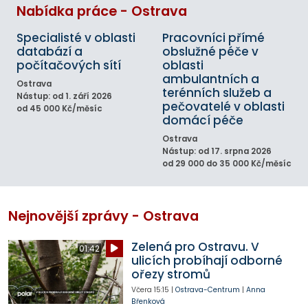
Nabídka práce - Ostrava
Specialisté v oblasti
Pracovníci přímé
databází a
obslužné péče v
počítačových sítí
oblasti
ambulantních a
Ostrava
terénních služeb a
Nástup: od 1. září 2026
pečovatelé v oblasti
od 45 000 Kč/měsíc
domácí péče
Ostrava
Nástup: od 17. srpna 2026
od 29 000 do 35 000 Kč/měsíc
Nejnovější zprávy - Ostrava
Zelená pro Ostravu. V
01:42
ulicích probíhají odborné
ořezy stromů
Včera
15:15
|
Ostrava-Centrum
|
Anna
Břenková