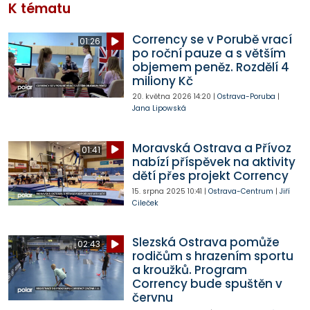
K tématu
Corrency se v Porubě vrací
01:26
po roční pauze a s větším
objemem peněz. Rozdělí 4
miliony Kč
20. května 2026
14:20
|
Ostrava-Poruba
|
Jana Lipowská
Moravská Ostrava a Přívoz
01:41
nabízí příspěvek na aktivity
dětí přes projekt Corrency
15. srpna 2025
10:41
|
Ostrava-Centrum
|
Jiří
Cileček
Slezská Ostrava pomůže
02:43
rodičům s hrazením sportu
a kroužků. Program
Corrency bude spuštěn v
červnu