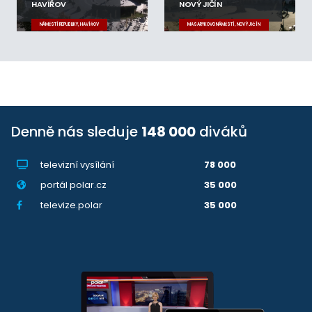
HAVÍŘOV
NOVÝ JIČÍN
NÁMĚSTÍ REPUBLIKY, HAVÍŘOV
MASARYKOVO NÁMĚSTÍ, NOVÝ JIČÍN
Denně nás sleduje
148 000
diváků
televizní vysílání
78 000
portál polar.cz
35 000
televize.polar
35 000