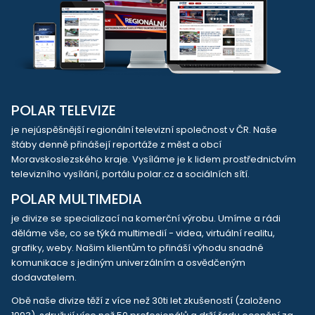
POLAR TELEVIZE
je nejúspěšnější regionální televizní společnost v ČR. Naše
štáby denně přinášejí reportáže z měst a obcí
Moravskoslezského kraje. Vysíláme je k lidem prostřednictvím
televizního vysílání, portálu polar.cz a sociálních sítí.
POLAR MULTIMEDIA
je divize se specializací na komerční výrobu. Umíme a rádi
děláme vše, co se týká multimedií - videa, virtuální realitu,
grafiky, weby. Našim klientům to přináší výhodu snadné
komunikace s jediným univerzálním a osvědčeným
dodavatelem.
Obě naše divize těží z více než 30ti let zkušeností (založeno