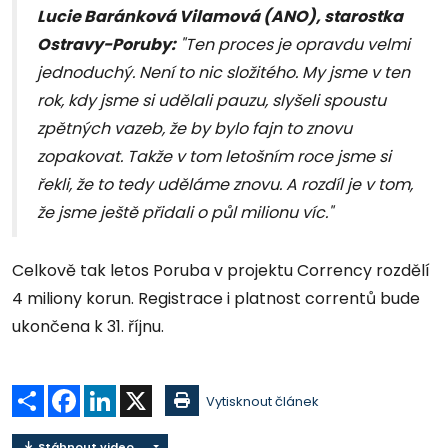
Lucie Baránková Vilamová (ANO), starostka
Ostravy-Poruby:
"Ten proces je opravdu velmi
jednoduchý. Není to nic složitého. My jsme v ten
rok, kdy jsme si udělali pauzu, slyšeli spoustu
zpětných vazeb, že by bylo fajn to znovu
zopakovat. Takže v tom letošním roce jsme si
řekli, že to tedy uděláme znovu. A rozdíl je v tom,
že jsme ještě přidali o půl milionu víc."
Celkově tak letos Poruba v projektu Corrency rozdělí
4 miliony korun. Registrace i platnost correntů bude
ukončena k 31. říjnu.
Sdílet
Facebook
LinkedIn
X
Vytisknout článek
Stáhnout video