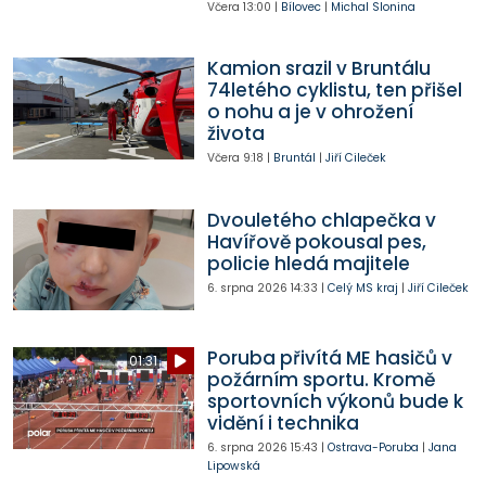
Včera
13:00
|
Bílovec
|
Michal Slonina
Kamion srazil v Bruntálu
74letého cyklistu, ten přišel
o nohu a je v ohrožení
života
Včera
9:18
|
Bruntál
|
Jiří Cileček
Dvouletého chlapečka v
Havířově pokousal pes,
policie hledá majitele
6. srpna 2026
14:33
|
Celý MS kraj
|
Jiří Cileček
Poruba přivítá ME hasičů v
01:31
požárním sportu. Kromě
sportovních výkonů bude k
vidění i technika
6. srpna 2026
15:43
|
Ostrava-Poruba
|
Jana
Lipowská