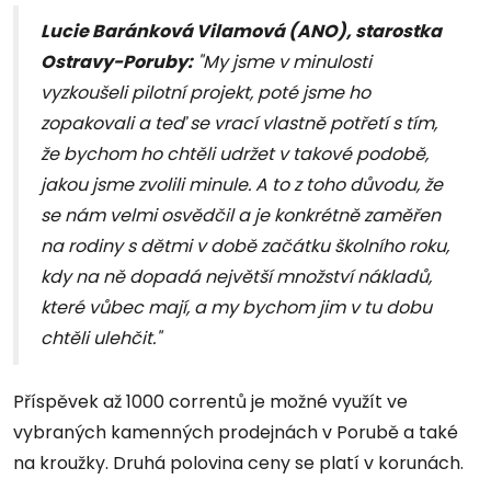
Lucie Baránková Vilamová (ANO), starostka
Ostravy-Poruby:
"My jsme v minulosti
vyzkoušeli pilotní projekt, poté jsme ho
zopakovali a teď se vrací vlastně potřetí s tím,
že bychom ho chtěli udržet v takové podobě,
jakou jsme zvolili minule. A to z toho důvodu, že
se nám velmi osvědčil a je konkrétně zaměřen
na rodiny s dětmi v době začátku školního roku,
kdy na ně dopadá největší množství nákladů,
které vůbec mají, a my bychom jim v tu dobu
chtěli ulehčit."
Příspěvek až 1000 correntů je možné využít ve
vybraných kamenných prodejnách v Porubě a také
na kroužky. Druhá polovina ceny se platí v korunách.