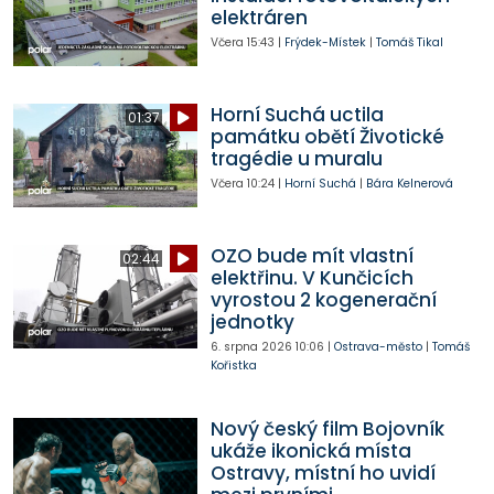
elektráren
Včera
15:43
|
Frýdek-Místek
|
Tomáš Tikal
Horní Suchá uctila
01:37
památku obětí Životické
tragédie u muralu
Včera
10:24
|
Horní Suchá
|
Bára Kelnerová
OZO bude mít vlastní
02:44
elektřinu. V Kunčicích
vyrostou 2 kogenerační
jednotky
6. srpna 2026
10:06
|
Ostrava-město
|
Tomáš
Kořistka
Nový český film Bojovník
ukáže ikonická místa
Ostravy, místní ho uvidí