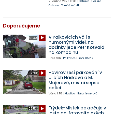
21. dubna 2026
10:38
|
Ostrava-Slezská
Ostrava
|
Tomáš Kořistka
Doporučujeme
V Palkovicích válí s
01:30
humornými videi, na
dožínky jede Petr Kotvald
na kombajnu
Dnes
9:16
|
Palkovice
|
Libor Běčák
Havířov řeší parkování v
02:38
ulicích Haškova a M.
Majerové, místní sepsali
petici
Včera
11:56
|
Havířov
|
Bára Kelnerová
Frýdek-Místek pokračuje v
02:53
instalaci fotovoltaických