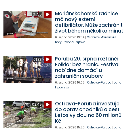
Mariánskohorská radnice
01:56
má nový externí
defibrilátor. Může zachránit
život během několika minut
6. srpna 2026
19:04
|
Ostrava-Mariánské
hory
|
Yvona Fajtová
Porubu 20. srpna roztančí
01:33
Folklor bez hranic. Festival
nabídne domácí u
zahraniční soubory
6. srpna 2026
16:05
|
Ostrava-Poruba
|
Jana
Lipowská
Ostrava-Poruba investuje
02:49
do oprav chodníků a cest.
Letos vyjdou na 60 milionů
Kč
6. srpna 2026
15:20
|
Ostrava-Poruba
|
Jana