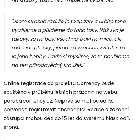
na kroužky, aspoň jich můžeme využít víc."
"Jsem strašně rád, že je to zpátky a určitě toho
využijeme a půjdeme do toho taky. Náš syn je
takový, že ho baví všechno, baví ho míče, ale
má rád i ptáčky, přírodu a všechna zvířata. To
je jeho hobby. Takže si myslíme, že to použijeme
na ten přírodovědný kroužek."
Online registrace do projektu Corrency bude
spuštěna v průběhu letních prázdnin na webu
poruba.corrency.cz. Nejprve se mohou od 15.
července registrovat obchodníci. Rodiče a zákonní
zástupci mohou děti do 15 let do systému hlásit od 1.
srpna.