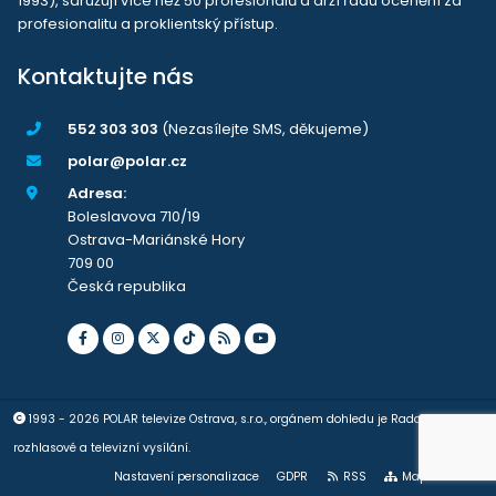
1993), sdružují více než 50 profesionálů a drží řadu ocenění za
profesionalitu a proklientský přístup.
Kontaktujte nás
552 303 303
(Nezasílejte SMS, děkujeme)
polar@polar.cz
Adresa:
Boleslavova 710/19
Ostrava-Mariánské Hory
709 00
Česká republika
1993 - 2026 POLAR televize Ostrava, s.r.o., orgánem dohledu je Rada pro
rozhlasové a televizní vysílání.
Nastavení personalizace
GDPR
RSS
Mapa stránek