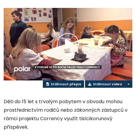
Přehrát
video
Stáhnout přepis
Stáhnout video
Děti do 15 let s trvalým pobytem v obvodu mohou
prostřednictvím rodičů nebo zákonných zástupců v
rámci projektu Corrency využít tisícikorunový
příspěvek.