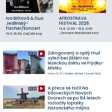
Iva Bittová & Duo
AFROSTRAVA
Jedlinský-
FESTIVAL 2026
Fischer/koncert
14.8.
13:00 - 15.8. 0:00
, Ostrava-Mariánské hory
15.9.
18:00
, Celý MS kraj
Zdrogovaný a opilý muž
01:20
vylezl bez jištění na
lezeckou stěnu ve Frýdku-
Místku
Včera
15:39
|
Frýdek-Místek
|
Tomáš Tikal
A přece se točí! Na
01:20
bíloveckých Nových
Dvorech se po 84 letech
roztočily lopatky
historického mlýna