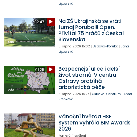
Lipowská
Na ZŠ Ukrajinská se vrátil
02:47
turnaj Poruba!!! Open.
Přivítal 75 hráčů z Česka i
Slovenska
6. srpna 2026
15:02
|
Ostrava-Poruba
|
Jana
Lipowská
Bezpečnější ulice i delší
01:25
život stromů. V centru
Ostravy probíhá
arboristická péče
6. srpna 2026
14:27
|
Ostrava-Centrum
|
Anna
Břenková
Vánoční hvězda HSF
System vyhrála BIM Awards
2026
Komerční sdělení