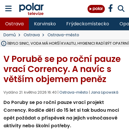
Ostrava
Karvinsko
Frýdeckomístecko
Opa
Domů
Ostrava
Ostrava-město
Ě PŘIBYLO SINIC, VODA MÁ HORŠÍ KVALITU, HYGIENICI RADÍ BÝT OPATRNÍ
ÚOHS DAL ZÁTORU POKUTU 100 000 ZA CHYBY V ZAKÁZCE NA OBN
AREÁL LODIČEK V KARVINÉ SE PŘIPRAVUJE NA VELKOU REKONSTRUKC
KARVINÁ ZNÁ BUDOUCÍ PODOBU AREÁLU LODIČKY V PARKU BOŽEN
CYKLISTU (74) SRAZIL V BRUNTÁLU KAMION, JE V OHROŽENÍ ŽIVOTA,
POLICIE HLEDÁ PŘÍPADNÉ SVĚDKY, KTEŘÍ POMŮŽOU OBJASNIT PRŮ
RADNÍ OSTRAVY A POSLANKYNĚ A. HOFFMANNOVÁ ZA PIRÁTY PODA
NA POSTUP MINISTERSTVA ŽIVOTNÍHO PROSTŘEDÍ V KAUZE HALDY 
MUŽ V PŘÍBOŘE SE VÁŽNĚ ZRANIL PŘI PRÁCI S ROZBRUŠOVAČKOU, I
SLEZSKÁ OSTRAVA PŘIPRAVUJE PROJEKTOVOU DOKUMENTACI PRO 
PODEZŘELÝ BALÍČEK ZASTAVIL PROVOZ NA NÁDRAŽÍ VE F-M, ČEKÁ 
CHLAPEČKA (2) V HAVÍŘOVĚ POKOUSAL PES, POLICIE HLEDÁ MAJITEL
MS KRAJ VYBUDUJE ZA 40 MILIONŮ V JABLUNKOVĚ NOVÝ MOST PŘES O
FOTBALISTA LAURI LAINE SE VRACÍ Z BANÍKU OSTRAVA NA PŮL ROK
F-M DOKONČIL VOLNOČASOVÝ AREÁL RIVKA PARK ZA 62 MILIONŮ,
V Porubě se po roční pauze
vrací Corrency. A navíc s
větším objemem peněz
Vydáno 21. května 2026 16:40 |
Ostrava-město
|
Jana Lipowská
Do Poruby se po roční pauze vrací projekt
Corrency. Rodiče dětí do 15 let si tak budou moci
opět požádat o příspěvek na jejich volnočasové
aktivity nebo školní potřeby.