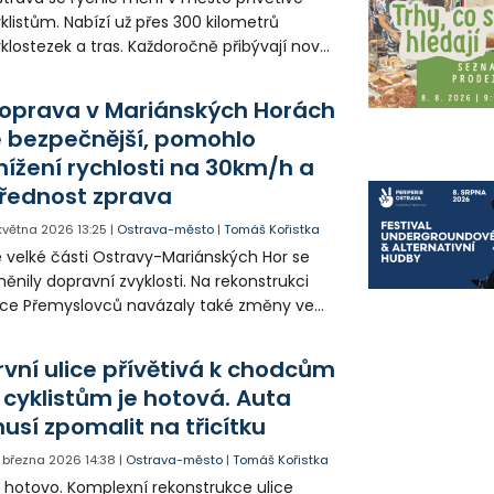
klistům. Nabízí už přes 300 kilometrů
klostezek a tras. Každoročně přibývají nové
eky a opravují se ty stávající, aby cyklisté
li k dispozici bezpečnou a propojenou síť a
oprava v Mariánských Horách
 nejen pro rekreační ježdění, ale aby se
e bezpečnější, pomohlo
hodlně dostali i do práce.
nížení rychlosti na 30km/h a
řednost zprava
 května 2026
13:25
|
Ostrava-město
|
Tomáš Kořistka
 velké části Ostravy-Mariánských Hor se
ěnily dopravní zvyklosti. Na rekonstrukci
ice Přemyslovců navázaly také změny ve
ech přilehlých ulicích. Ulice jsou
dnosměrné s předností zprava a i v nich
rvní ulice přívětivá k chodcům
la snížena rychlost. Doprava je tak klidnější
 cyklistům je hotová. Auta
bezpečnější.
usí zpomalit na třicítku
. března 2026
14:38
|
Ostrava-město
|
Tomáš Kořistka
 hotovo. Komplexní rekonstrukce ulice