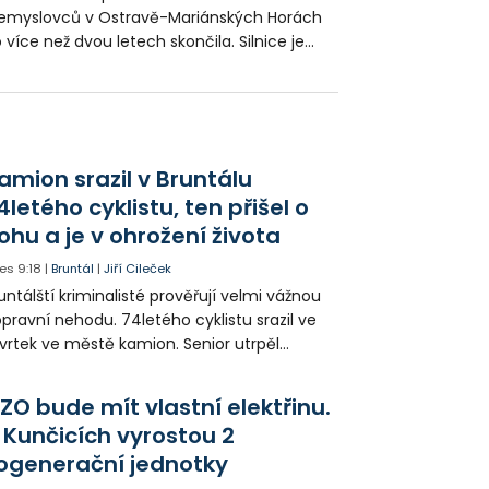
emyslovců v Ostravě-Mariánských Horách
 více než dvou letech skončila. Silnice je
ně průjezdná, hotovy jsou i chodníky a
hony.
amion srazil v Bruntálu
4letého cyklistu, ten přišel o
ohu a je v ohrožení života
es
9:18
|
Bruntál
|
Jiří Cileček
untálští kriminalisté prověřují velmi vážnou
pravní nehodu. 74letého cyklistu srazil ve
vrtek ve městě kamion. Senior utrpěl
vastující zranění nohy a v ohrožení života
l letecky přepraven do nemocnice. Policie
ZO bude mít vlastní elektřinu.
edá případné svědky.
 Kunčicích vyrostou 2
ogenerační jednotky