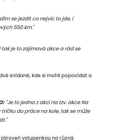
m se jezdit co nejvíc to jde, i
vých 550 km."
 tak je to zajímavá akce a rád se
dvě snídaně, kde si mohli popovídat a
O:
"Je to jedna z akcí na tzv. akce Na
 v tričku do práce na kole, tak se může
t."
je zároveň vstupenkou na různá