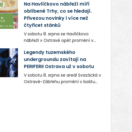
Na Havlíčkovo nábřeží míří
zaměstnavatelem na Karvinsku a
oblíbené Trhy, co se hledají.
firmou s obrovským potenciálem.
Přivezou novinky i více než
čtyřicet stánků
V sobotu 8. srpna se Havlíčkovo
nábřeží v Ostravě opět promění v
místo plné vůní, chutí a poctivých
Legendy tuzemského
lokálních výrobků. Trhy, co se hledají
undergroundu zavítají na
tentokrát nabídnou více než čtyřicet
PERIFERII Ostrava už v sobotu
pečlivě vybraných stánků s kvalitní
gastronomií, farmářskými produkty,
V sobotu 8. srpna se areál Svazácká v
designem i řemeslnou tvorbou.
Ostravě-Zábřehu promění v baštu
Návštěvníci se mohou těšit nejen na
undergroundové a alternativní
oblíbené stálice, ale také na řadu
hudby. Uskuteční se zde totiž první
novinek, které v Ostravě běžně
ročník festivalu PERIFERIE Ostrava.
nepotkají.
Brány areálu se otevřou půlhodinu po
poledni, na příchozí čekají koncerty,
autorská čtení a rozhovory.
Vstupenky v ceně 450 Kč jsou v