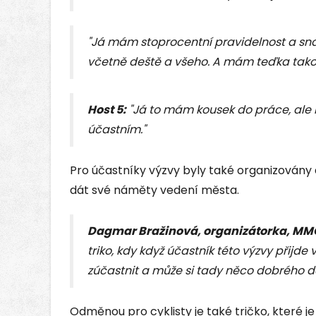
"Já mám stoprocentní pravidelnost a snaží
včetně deště a všeho. A mám teďka tako
Host 5:
"Já to mám kousek do práce, ale i
účastním."
Pro účastníky výzvy byly také organizovány 
dát své náměty vedení města.
Dagmar Bražinová, organizátorka, MM
triko, kdy když účastník této výzvy přijde
zúčastnit a může si tady něco dobrého dá
Odměnou pro cyklisty je také tričko, které 