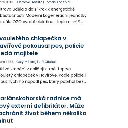
era
10:06
|
Ostrava-město
|
Tomáš Kořistka
trava udělala další krok k energetické
běstačnosti. Moderní kogenerační jednotky
areálu OZO vyrobí elektřinu i teplo a sníží
klady i emise. Malou elektrárnu postaví
olia přímo v Kunčicích.
vouletého chlapečka v
avířově pokousal pes, policie
ledá majitele
era
14:33
|
Celý MS kraj
|
Jiří Cileček
klivé zranění v obličeji utrpěl teprve
ouletý chlapeček v Havířově. Podle policie i
íbuzných ho napadl pes, který pobíhal bez
dítka a náhubku. Majitel psa údajně z místa
ešel. Případem už se zabývá policie, která
ariánskohorská radnice má
jitele psa hledá.
ový externí defibrilátor. Může
achránit život během několika
inut