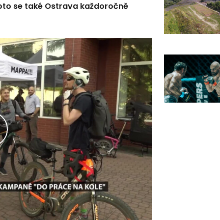
Proto se také Ostrava každoročně
řehrát
ideo