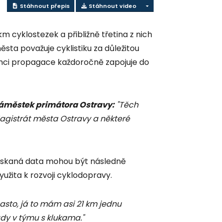
Stáhnout přepis
Stáhnout video
 cyklostezek a přibližně třetina z nich
ta považuje cyklistiku za důležitou
ámci propagace každoročně zapojuje do
náměstek primátora Ostravy:
"Těch
Magistrát města Ostravy a některé
 získaná data mohou být následně
žita k rozvoji cyklodopravy.
sto, já to mám asi 21 km jednu
ady v týmu s klukama."