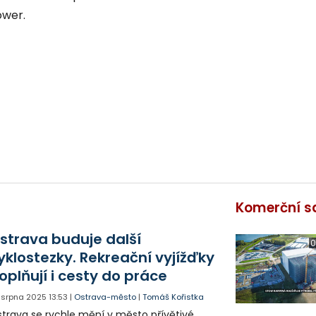
Tower.
Komerční s
strava buduje další
0
yklostezky. Rekreační vyjížďky
oplňují i cesty do práce
. srpna 2025
13:53
|
Ostrava-město
|
Tomáš Kořistka
trava se rychle mění v město přívětivé