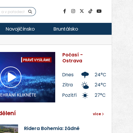
Novojičínsko
Bruntálsko
Počasí -
Ostrava
Dnes
24°C
Přehrát
Zítra
24°C
Pozítří
27°C
video
dělení
více
Ridera Bohemia: žádné