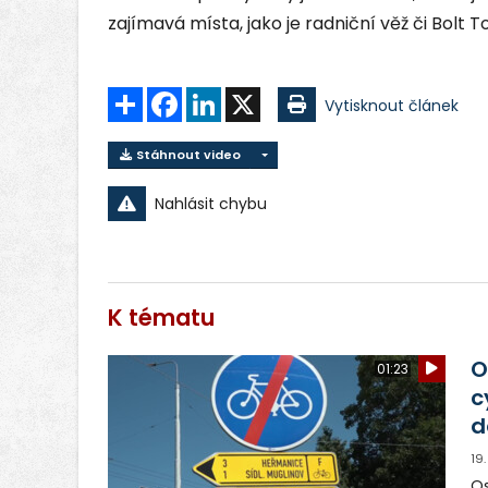
zajímavá místa, jako je radniční věž či Bolt 
Sdílet
Facebook
LinkedIn
X
Vytisknout článek
Stáhnout video
Nahlásit chybu
K tématu
O
01:23
c
d
19
Os