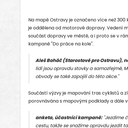
Na mapě Ostravy je označeno více než 300 km
je oddělena od motorové dopravy. Vedení měs
součást dopravy ve městě, a i proto se v r
kampaně "Do práce na kole".
Aleš Boháč (Starostové pro Ostravu), 
lidí jsou opravdu stovky a samozřejmě, 
obvody se také zapojili do této akce."
Součástí výzvy je mapování tras cyklistů a
porovnávána s mapovými podklady a dále vyu
anketa, účastníci kampaně:
"Jezdíme ča
cestu, takže se snažíme opravdu jezdit t