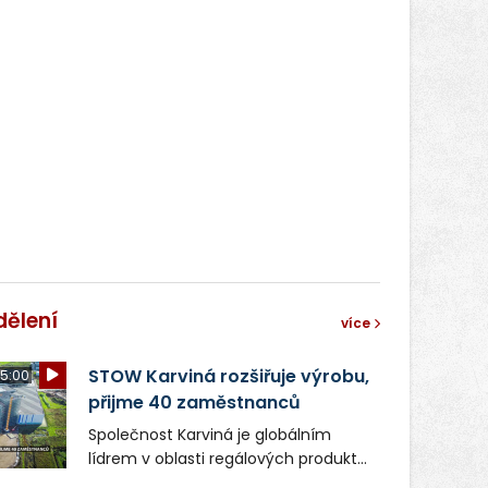
dělení
více
STOW Karviná rozšiřuje výrobu,
5:00
přijme 40 zaměstnanců
Společnost Karviná je globálním
lídrem v oblasti regálových produktů
a systémů, stabilním