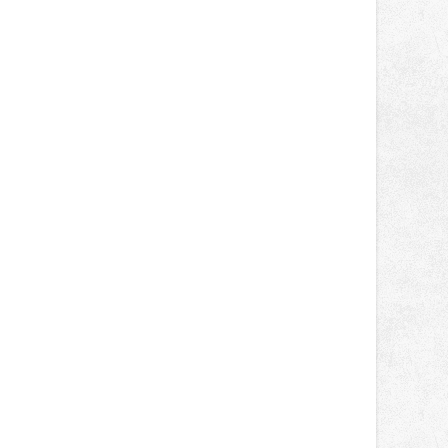
světa vrcholových zápasů, tentokrát
v MMA.