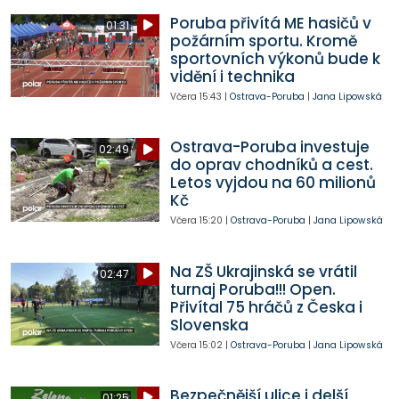
Poruba přivítá ME hasičů v
01:31
požárním sportu. Kromě
sportovních výkonů bude k
vidění i technika
Včera
15:43
|
Ostrava-Poruba
|
Jana Lipowská
Ostrava-Poruba investuje
02:49
do oprav chodníků a cest.
Letos vyjdou na 60 milionů
Kč
Včera
15:20
|
Ostrava-Poruba
|
Jana Lipowská
Na ZŠ Ukrajinská se vrátil
02:47
turnaj Poruba!!! Open.
Přivítal 75 hráčů z Česka i
Slovenska
Včera
15:02
|
Ostrava-Poruba
|
Jana Lipowská
Bezpečnější ulice i delší
01:25