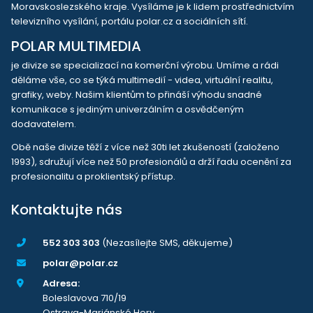
Moravskoslezského kraje. Vysíláme je k lidem prostřednictvím
televizního vysílání, portálu polar.cz a sociálních sítí.
POLAR MULTIMEDIA
je divize se specializací na komerční výrobu. Umíme a rádi
děláme vše, co se týká multimedií - videa, virtuální realitu,
grafiky, weby. Našim klientům to přináší výhodu snadné
komunikace s jediným univerzálním a osvědčeným
dodavatelem.
Obě naše divize těží z více než 30ti let zkušeností (založeno
1993), sdružují více než 50 profesionálů a drží řadu ocenění za
profesionalitu a proklientský přístup.
Kontaktujte nás
552 303 303
(Nezasílejte SMS, děkujeme)
polar@polar.cz
Adresa:
Boleslavova 710/19
Ostrava-Mariánské Hory