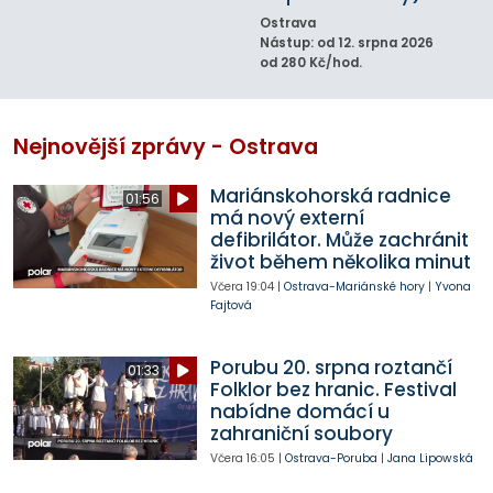
Ostrava
Nástup: od 12. srpna 2026
od 280 Kč/hod.
Nejnovější zprávy - Ostrava
Mariánskohorská radnice
01:56
má nový externí
defibrilátor. Může zachránit
život během několika minut
Včera
19:04
|
Ostrava-Mariánské hory
|
Yvona
Fajtová
Porubu 20. srpna roztančí
01:33
Folklor bez hranic. Festival
nabídne domácí u
zahraniční soubory
Včera
16:05
|
Ostrava-Poruba
|
Jana Lipowská