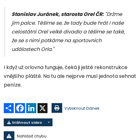
Stanislav Juránek, starosta Orel ČR:
"Držme
jim palce. Těšíme se, že tady bude hrát i naše
celostátní Orel velké divadlo a těšíme se také,
že se s nimi potkáme na sportovních
událostech Orla."
I když už orlovna funguje, čeká ji ještě rekonstrukce
vnějšího pláště. Na tu ale nejprve musí jednota sehnat
peníze.
Sdílet
Facebook
LinkedIn
X
Vytisknout článek
Stáhnout video
Nahlásit chybu