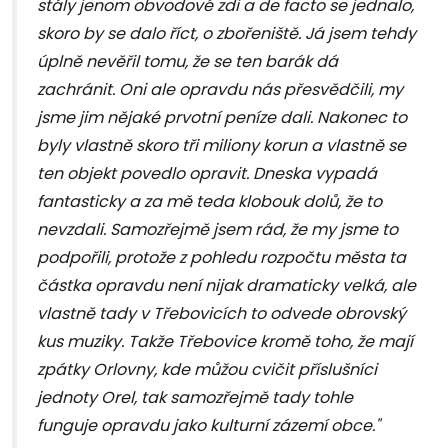
stály jenom obvodové zdi a de facto se jednalo,
skoro by se dalo říct, o zbořeniště. Já jsem tehdy
úplně nevěřil tomu, že se ten barák dá
zachránit. Oni ale opravdu nás přesvědčili, my
jsme jim nějaké prvotní peníze dali. Nakonec to
byly vlastně skoro tři miliony korun a vlastně se
ten objekt povedlo opravit. Dneska vypadá
fantasticky a za mě teda klobouk dolů, že to
nevzdali. Samozřejmě jsem rád, že my jsme to
podpořili, protože z pohledu rozpočtu města ta
částka opravdu není nijak dramaticky velká, ale
vlastně tady v Třebovicích to odvede obrovský
kus muziky. Takže Třebovice kromě toho, že mají
zpátky Orlovny, kde můžou cvičit příslušníci
jednoty Orel, tak samozřejmě tady tohle
funguje opravdu jako kulturní zázemí obce."