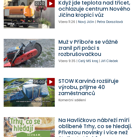
Když jde teplota nad třicet,
01:20
ochlazuje centrum Nového
Jičína kropicí vůz
Včera
11:26
|
Nový Jičín
|
Petra Dorazilová
Muž v Příboře se vážně
zranil při práci s
rozbrušovačkou
Včera
9:35
|
Celý MS kraj
|
Jiří Cileček
STOW Karviná rozšiřuje
05:00
výrobu, přijme 40
zaměstnanců
Komerční sdělení
Na Havlíčkovo nábřeží míří
oblíbené Trhy, co se hledají.
Přivezou novinky i více než