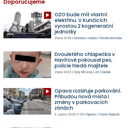
Doporučujeme
OZO bude mít vlastní
02:44
elektřinu. V Kunčicích
vyrostou 2 kogenerační
jednotky
Včera
10:06
|
Ostrava-město
|
Tomáš Kořistka
Dvouletého chlapečka v
Havířově pokousal pes,
policie hledá majitele
Včera
14:33
|
Celý MS kraj
|
Jiří Cileček
Opava rozšiřuje parkování.
02:33
Přibudou nová místa i
změny v parkovacích
zónách
5. srpna 2026
17:24
|
Opava
|
Yvona Fajtová