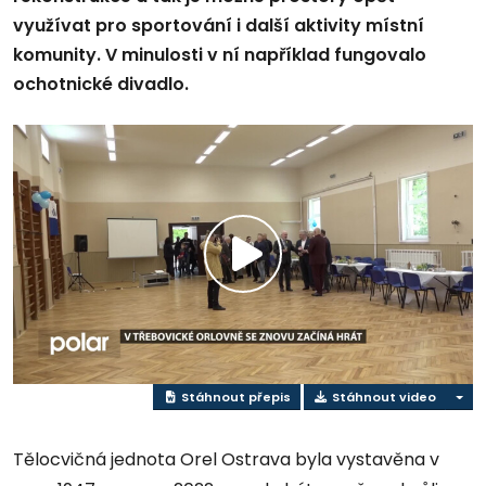
využívat pro sportování i další aktivity místní
komunity. V minulosti v ní například fungovalo
ochotnické divadlo.
Přehrát
video
Stáhnout přepis
Stáhnout video
Tělocvičná jednota Orel Ostrava byla vystavěna v