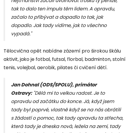
hejtmanství začali uvolňovat trošku ty peníze,
tak to dalo ten impuls těm lidem. A opravdu,
začalo to přibývat a dopadlo to tak, jak
dopadlo. Jak tady vidíme, jak to všechno
vypadá."
Tělocvična opět nabídne zázemí pro širokou škálu
aktivit, jako je fotbal, futsal, florbal, badminton, stolní
tenis, volejbal, aerobik, pilates či cvičení dětí.
Jan Dohnal (ODS/SPOLU), primátor
Ostravy:
"Dělá mi to velkou radost. Je to
opravdu od začátku do konce. Já, když jsem
tady byl poprvé, vlastně když se na nás obrátili
s žádostí o pomoc, tak tady opravdu ta střecha,
která tady je dneska nová, ležela na zemi, tady