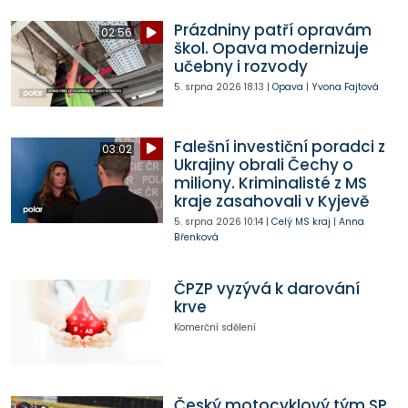
Prázdniny patří opravám
02:56
škol. Opava modernizuje
učebny i rozvody
5. srpna 2026
18:13
|
Opava
|
Yvona Fajtová
Falešní investiční poradci z
03:02
Ukrajiny obrali Čechy o
miliony. Kriminalisté z MS
kraje zasahovali v Kyjevě
5. srpna 2026
10:14
|
Celý MS kraj
|
Anna
Břenková
ČPZP vyzývá k darování
krve
Komerční sdělení
Český motocyklový tým SP