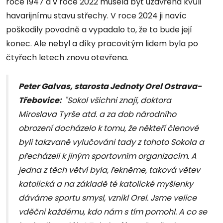
roce 1947 a v roce 2022 musela být uzavřena kvůli
havarijnímu stavu střechy. V roce 2024 ji navíc
poškodily povodně a vypadalo to, že to bude její
konec. Ale nebyl a díky pracovitým lidem byla po
čtyřech letech znovu otevřena.
Peter Galvas, starosta Jednoty Orel Ostrava-
Třebovice:
"Sokol všichni znají, doktora
Miroslava Tyrše atd. a za dob národního
obrození docházelo k tomu, že někteří členové
byli takzvaně vylučováni tady z tohoto Sokola a
přecházeli k jiným sportovním organizacím. A
jedna z těch větví byla, řekněme, taková větev
katolická a na základě té katolické myšlenky
dáváme sportu smysl, vznikl Orel. Jsme velice
vděčni každému, kdo nám s tím pomohl. A co se