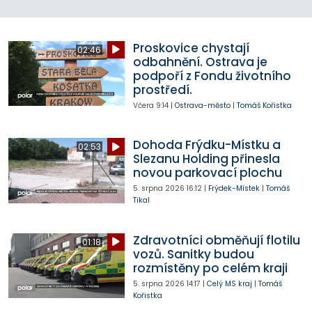
Proskovice chystají
02:46
odbahnění. Ostrava je
podpoří z Fondu životního
prostředí.
Včera
9:14
|
Ostrava-město
|
Tomáš Kořistka
Dohoda Frýdku-Místku a
02:53
Slezanu Holding přinesla
novou parkovací plochu
5. srpna 2026
16:12
|
Frýdek-Místek
|
Tomáš
Tikal
Zdravotníci obměňují flotilu
01:18
vozů. Sanitky budou
rozmístěny po celém kraji
5. srpna 2026
14:17
|
Celý MS kraj
|
Tomáš
Kořistka