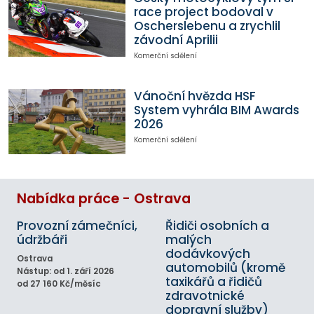
race project bodoval v
Oscherslebenu a zrychlil
závodní Aprilii
Komerční sdělení
Vánoční hvězda HSF
System vyhrála BIM Awards
2026
Komerční sdělení
Nabídka práce - Ostrava
Provozní zámečníci,
Řidiči osobních a
údržbáři
malých
dodávkových
Ostrava
automobilů (kromě
Nástup: od 1. září 2026
taxikářů a řidičů
od 27 160 Kč/měsíc
zdravotnické
dopravní služby)