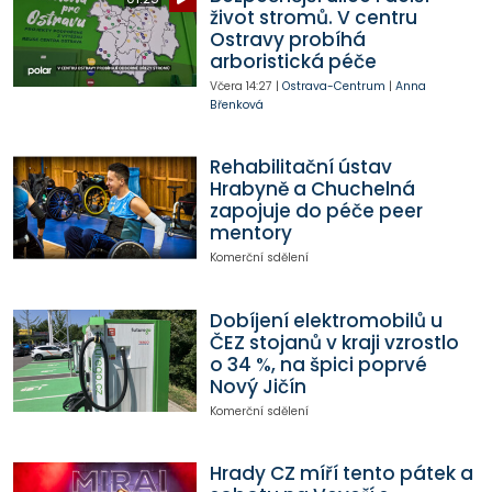
život stromů. V centru
Ostravy probíhá
arboristická péče
Včera
14:27
|
Ostrava-Centrum
|
Anna
Břenková
Rehabilitační ústav
Hrabyně a Chuchelná
zapojuje do péče peer
mentory
Komerční sdělení
Dobíjení elektromobilů u
ČEZ stojanů v kraji vzrostlo
o 34 %, na špici poprvé
Nový Jičín
Komerční sdělení
Hrady CZ míří tento pátek a