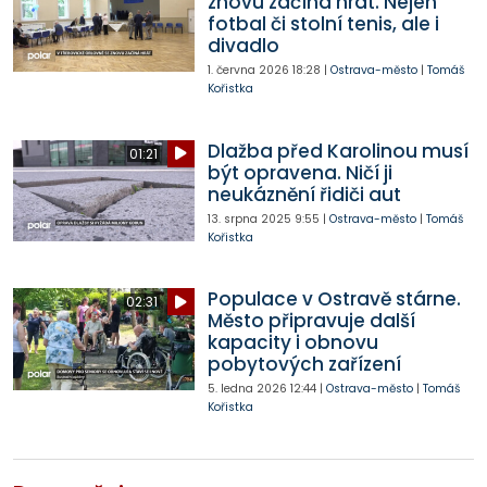
znovu začíná hrát. Nejen
fotbal či stolní tenis, ale i
divadlo
1. června 2026
18:28
|
Ostrava-město
|
Tomáš
Kořistka
Dlažba před Karolinou musí
01:21
být opravena. Ničí ji
neukáznění řidiči aut
13. srpna 2025
9:55
|
Ostrava-město
|
Tomáš
Kořistka
Populace v Ostravě stárne.
02:31
Město připravuje další
kapacity i obnovu
pobytových zařízení
5. ledna 2026
12:44
|
Ostrava-město
|
Tomáš
Kořistka