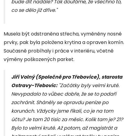
bude dít nadále? Tak doufáme, že všechno to,
co se dělo již dříve."
Musela být odstraněna střecha, vyměněny nosné
prvky, pak byla položena krytina a opraven komín.
Současně probíhaly i práce v interiéru, včetně
výměny poškozených parket.
Jiří Volný (Společně pro Třebovice), starosta
Ostravy-Třebovic:
"Začátky byly velmi kruté.
Nevypadalo to vůbec dobře, že se to podaří
zachránit. Sháněly se opravdu peníze po
korunách. Vždycky jsme říkali, co je na tom
účtu? Je tam 20 tisíc za měsíc. Kolik tam je? 21?
Bylo to velmi kruté. Až potom, až magistrát a