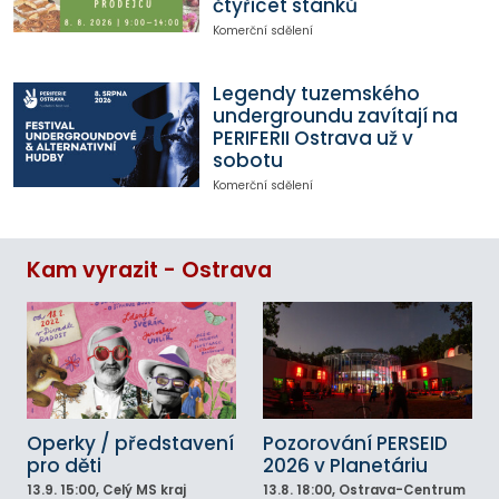
čtyřicet stánků
Komerční sdělení
Legendy tuzemského
undergroundu zavítají na
PERIFERII Ostrava už v
sobotu
Komerční sdělení
Kam vyrazit - Ostrava
Operky / představení
Pozorování PERSEID
pro děti
2026 v Planetáriu
13.9.
15:00
, Celý MS kraj
13.8.
18:00
, Ostrava-Centrum