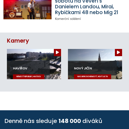
sobotu na Veveří s
Danielem Landou, Mirai,
Rybičkami 48 nebo Mig 21
Komerční sdělení
Kamery
HAVÍŘOV
NOVÝ JIČÍN
NÁMĚSTÍ REPUBLIKY, HAVÍŘOV
MASARYKOVO NÁMĚSTÍ, NOVÝ JIČÍN
Denně nás sleduje
148 000
diváků