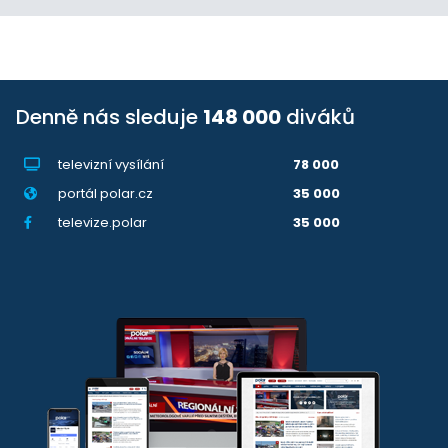
Denně nás sleduje
148 000
diváků
televizní vysílání
78 000
portál polar.cz
35 000
televize.polar
35 000