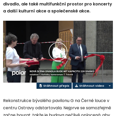
divadlo, ale také multifunkční prostor pro koncerty
a další kulturní akce a společenské akce.
Přehrát
video
Stáhnout přepis
Stáhnout video
Rekonstrukce bývalého pavilonu G na Černé louce v
centru Ostravy odstartovala. Nejprve se samozřejmě
začne bourat, takže je budova pečlivě oplocená, aby