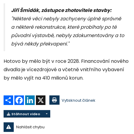
Jiří Šmidák, zástupce zhotovitele stavby:
"Některé věci nebyly zachyceny úplně správně
a některé rekonstrukce, které probíhaly po té
původní výstavbě, nebyly zdokumentovány a to
bývá někdy překvapení."
Hotovo by mělo být v roce 2028. Financování nového
divadla je vícezdrojové a včetně vnitřního vybavení
by mělo vyjít na 410 milionů korun.
Sdílet
Facebook
LinkedIn
X
Vytisknout článek
Stáhnout video
Nahlásit chybu