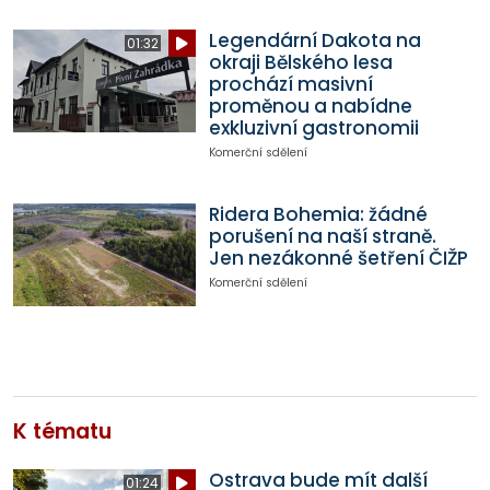
Legendární Dakota na
01:32
okraji Bělského lesa
prochází masivní
proměnou a nabídne
exkluzivní gastronomii
Komerční sdělení
Ridera Bohemia: žádné
porušení na naší straně.
Jen nezákonné šetření ČIŽP
Komerční sdělení
K tématu
Ostrava bude mít další
01:24