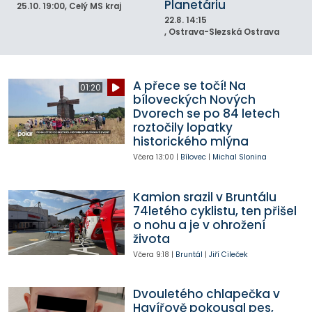
Planetáriu
25.10.
19:00
, Celý MS kraj
22.8.
14:15
, Ostrava-Slezská Ostrava
A přece se točí! Na
01:20
bíloveckých Nových
Dvorech se po 84 letech
roztočily lopatky
historického mlýna
Včera
13:00
|
Bílovec
|
Michal Slonina
Kamion srazil v Bruntálu
74letého cyklistu, ten přišel
o nohu a je v ohrožení
života
Včera
9:18
|
Bruntál
|
Jiří Cileček
Dvouletého chlapečka v
Havířově pokousal pes,