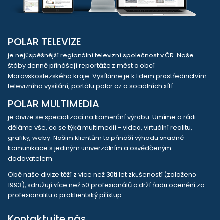
POLAR TELEVIZE
je nejúspěšnější regionální televizní společnost v ČR. Naše
štáby denně přinášejí reportáže z měst a obcí
Moravskoslezského kraje. Vysíláme je k lidem prostřednictvím
televizního vysílání, portálu polar.cz a sociálních sítí.
POLAR MULTIMEDIA
je divize se specializací na komerční výrobu. Umíme a rádi
děláme vše, co se týká multimedií - videa, virtuální realitu,
grafiky, weby. Našim klientům to přináší výhodu snadné
komunikace s jediným univerzálním a osvědčeným
dodavatelem.
Obě naše divize těží z více než 30ti let zkušeností (založeno
1993), sdružují více než 50 profesionálů a drží řadu ocenění za
profesionalitu a proklientský přístup.
Kontaktujte nás