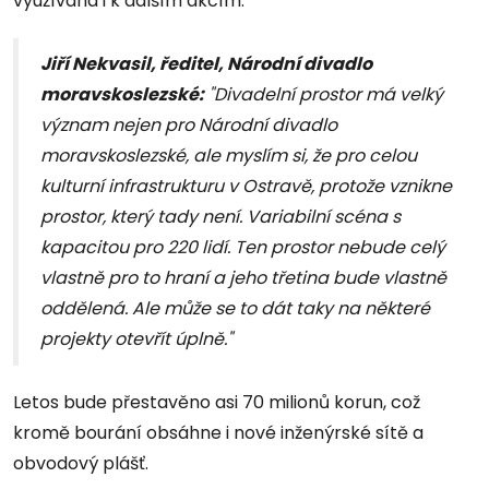
využívána i k dalším akcím.
Jiří Nekvasil, ředitel, Národní divadlo
moravskoslezské:
"Divadelní prostor má velký
význam nejen pro Národní divadlo
moravskoslezské, ale myslím si, že pro celou
kulturní infrastrukturu v Ostravě, protože vznikne
prostor, který tady není. Variabilní scéna s
kapacitou pro 220 lidí. Ten prostor nebude celý
vlastně pro to hraní a jeho třetina bude vlastně
oddělená. Ale může se to dát taky na některé
projekty otevřít úplně."
Letos bude přestavěno asi 70 milionů korun, což
kromě bourání obsáhne i nové inženýrské sítě a
obvodový plášť.