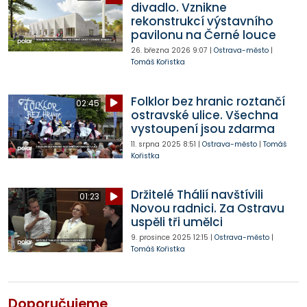
divadlo. Vznikne
rekonstrukcí výstavního
pavilonu na Černé louce
26. března 2026
9:07
|
Ostrava-město
|
Tomáš Kořistka
Folklor bez hranic roztančí
02:45
ostravské ulice. Všechna
vystoupení jsou zdarma
11. srpna 2025
8:51
|
Ostrava-město
|
Tomáš
Kořistka
Držitelé Thálií navštívili
01:23
Novou radnici. Za Ostravu
uspěli tři umělci
9. prosince 2025
12:15
|
Ostrava-město
|
Tomáš Kořistka
Doporučujeme