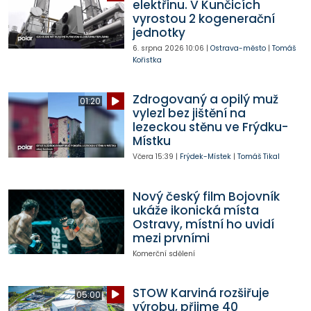
elektřinu. V Kunčicích
vyrostou 2 kogenerační
jednotky
6. srpna 2026
10:06
|
Ostrava-město
|
Tomáš
Kořistka
Zdrogovaný a opilý muž
01:20
vylezl bez jištění na
lezeckou stěnu ve Frýdku-
Místku
Včera
15:39
|
Frýdek-Místek
|
Tomáš Tikal
Nový český film Bojovník
ukáže ikonická místa
Ostravy, místní ho uvidí
mezi prvními
Komerční sdělení
STOW Karviná rozšiřuje
05:00
výrobu, přijme 40