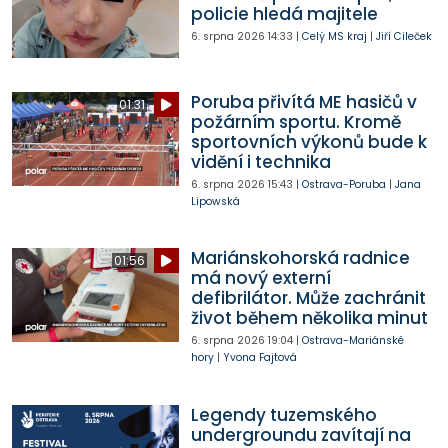
policie hledá majitele
6. srpna 2026
14:33
|
Celý MS kraj
|
Jiří Cileček
Poruba přivítá ME hasičů v
01:31
požárním sportu. Kromě
sportovních výkonů bude k
vidění i technika
6. srpna 2026
15:43
|
Ostrava-Poruba
|
Jana
Lipowská
Mariánskohorská radnice
01:56
má nový externí
defibrilátor. Může zachránit
život během několika minut
6. srpna 2026
19:04
|
Ostrava-Mariánské
hory
|
Yvona Fajtová
Legendy tuzemského
undergroundu zavítají na