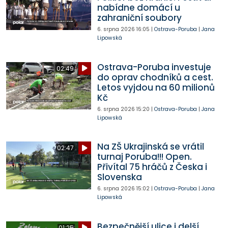
nabídne domácí u
zahraniční soubory
6. srpna 2026
16:05
|
Ostrava-Poruba
|
Jana
Lipowská
Ostrava-Poruba investuje
02:49
do oprav chodníků a cest.
Letos vyjdou na 60 milionů
Kč
6. srpna 2026
15:20
|
Ostrava-Poruba
|
Jana
Lipowská
Na ZŠ Ukrajinská se vrátil
02:47
turnaj Poruba!!! Open.
Přivítal 75 hráčů z Česka i
Slovenska
6. srpna 2026
15:02
|
Ostrava-Poruba
|
Jana
Lipowská
Bezpečnější ulice i delší
01:25