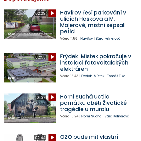
Havířov řeší parkování v
02:38
ulicích Haškova a M.
Majerové, místní sepsali
petici
Včera
11:56
|
Havířov
|
Bára Kelnerová
Frýdek-Místek pokračuje v
02:53
instalaci fotovoltaických
elektráren
Včera
15:43
|
Frýdek-Místek
|
Tomáš Tikal
Horní Suchá uctila
01:37
památku obětí Životické
tragédie u muralu
Včera
10:24
|
Horní Suchá
|
Bára Kelnerová
OZO bude mít vlastní
02:44