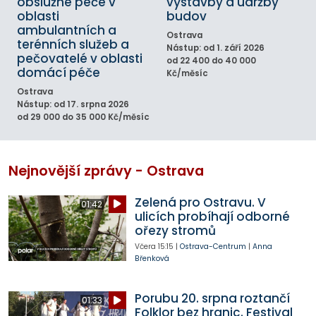
obslužné péče v
výstavby a údržby
oblasti
budov
ambulantních a
Ostrava
terénních služeb a
Nástup: od 1. září 2026
pečovatelé v oblasti
od 22 400 do 40 000
domácí péče
Kč/měsíc
Ostrava
Nástup: od 17. srpna 2026
od 29 000 do 35 000 Kč/měsíc
Nejnovější zprávy - Ostrava
Zelená pro Ostravu. V
01:42
ulicích probíhají odborné
ořezy stromů
Včera
15:15
|
Ostrava-Centrum
|
Anna
Břenková
Porubu 20. srpna roztančí
01:33
Folklor bez hranic. Festival