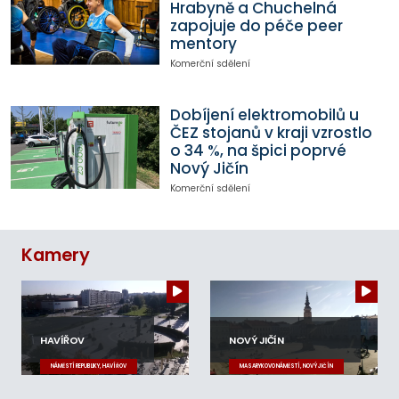
Hrabyně a Chuchelná
zapojuje do péče peer
mentory
Komerční sdělení
Dobíjení elektromobilů u
ČEZ stojanů v kraji vzrostlo
o 34 %, na špici poprvé
Nový Jičín
Komerční sdělení
Kamery
HAVÍŘOV
NOVÝ JIČÍN
NÁMĚSTÍ REPUBLIKY, HAVÍŘOV
MASARYKOVO NÁMĚSTÍ, NOVÝ JIČÍN