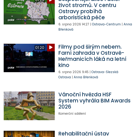
život stromů. V centru
Ostravy probíhá
arboristická péče
6. srpna 2026
14:27
|
Ostrava-Centrum
|
Anna
Břenková
Filmy pod širým nebem.
01:20
Farní zahrada v Ostravě-
Heřmanicích láká na letní
kino
6. srpna 2026
9:45
|
Ostrava-Slezská
Ostrava
|
Anna Břenková
Vánoční hvězda HSF
System vyhrála BIM Awards
2026
Komerční sdělení
Rehabilitační ústav