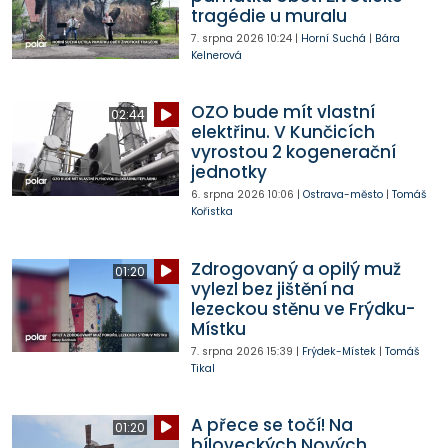
tragédie u muralu
7. srpna 2026
10:24
|
Horní Suchá
|
Bára
Kelnerová
OZO bude mít vlastní
02:44
elektřinu. V Kunčicích
vyrostou 2 kogenerační
jednotky
6. srpna 2026
10:06
|
Ostrava-město
|
Tomáš
Kořistka
Zdrogovaný a opilý muž
01:20
vylezl bez jištění na
lezeckou stěnu ve Frýdku-
Místku
7. srpna 2026
15:39
|
Frýdek-Místek
|
Tomáš
Tikal
A přece se točí! Na
01:20
bíloveckých Nových