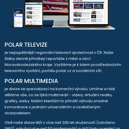
POLAR TELEVIZE
je nejúspěšnější regionální televizní společnost v ČR. Naše
štáby denně přinášejí reportáže z měst a obcí
Moravskoslezského kraje. Vysíláme je k lidem prostřednictvím
televizního vysílání, portálu polar.cz a sociálních sítí.
POLAR MULTIMEDIA
je divize se specializací na komerční výrobu. Umíme a rádi
děláme vše, co se týká multimedií - videa, virtuální realitu,
grafiky, weby. Našim klientům to přináší výhodu snadné
komunikace s jediným univerzálním a osvědčeným
dodavatelem.
Obě naše divize těží z více než 30ti let zkušeností (založeno
1993), sdružují více než 50 profesionálů a drží řadu ocenění za