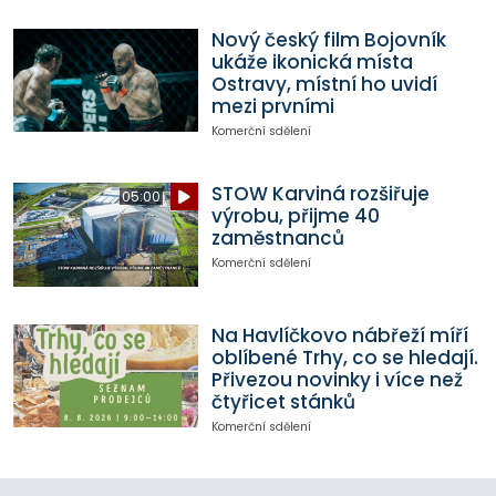
Nový český film Bojovník
ukáže ikonická místa
Ostravy, místní ho uvidí
mezi prvními
Komerční sdělení
STOW Karviná rozšiřuje
05:00
výrobu, přijme 40
zaměstnanců
Komerční sdělení
Na Havlíčkovo nábřeží míří
oblíbené Trhy, co se hledají.
Přivezou novinky i více než
čtyřicet stánků
Komerční sdělení