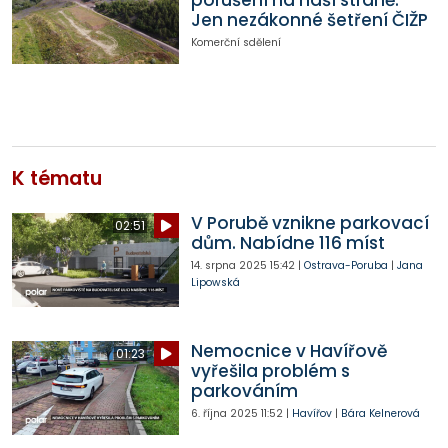
porušení na naší straně.
Jen nezákonné šetření ČIŽP
Komerční sdělení
K tématu
V Porubě vznikne parkovací
02:51
dům. Nabídne 116 míst
14. srpna 2025
15:42
|
Ostrava-Poruba
|
Jana
Lipowská
Nemocnice v Havířově
01:23
vyřešila problém s
parkováním
6. října 2025
11:52
|
Havířov
|
Bára Kelnerová