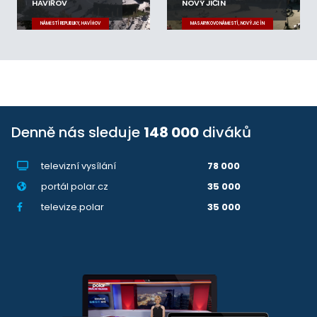
HAVÍŘOV
NOVÝ JIČÍN
NÁMĚSTÍ REPUBLIKY, HAVÍŘOV
MASARYKOVO NÁMĚSTÍ, NOVÝ JIČÍN
Denně nás sleduje
148 000
diváků
televizní vysílání
78 000
portál polar.cz
35 000
televize.polar
35 000