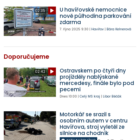
U havířovské nemocnice
02:35
nově půlhodina parkování
zdarma
7. října 2025
9:30
|
Havířov
|
Bára Kelnerová
Doporučujeme
Ostravskem po čtyři dny
02:42
projížděly nablýskané
mercedesy, finále bylo pod
pecemi
Dnes
10:00
|
Celý MS kraj
|
Libor Běčák
Motorkář se srazil s
osobním autem v centru
Havířova, stroj vyletěl ze
silnice na chodník