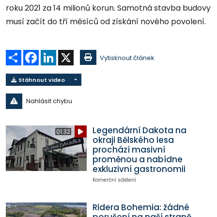
roku 2021 za 14 milionů korun. Samotná stavba budovy
musí začít do tří měsíců od získání nového povolení.
Sdílet
Facebook
LinkedIn
X
Vytisknout článek
Stáhnout video
Nahlásit chybu
Legendární Dakota na
01:32
okraji Bělského lesa
prochází masivní
proměnou a nabídne
exkluzivní gastronomii
Komerční sdělení
Ridera Bohemia: žádné