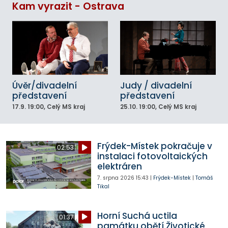
Kam vyrazit - Ostrava
Úvěr/divadelní
Judy / divadelní
představení
představení
17.9.
19:00
, Celý MS kraj
25.10.
19:00
, Celý MS kraj
Frýdek-Místek pokračuje v
02:53
instalaci fotovoltaických
elektráren
7. srpna 2026
15:43
|
Frýdek-Místek
|
Tomáš
Tikal
Horní Suchá uctila
01:37
památku obětí Životické