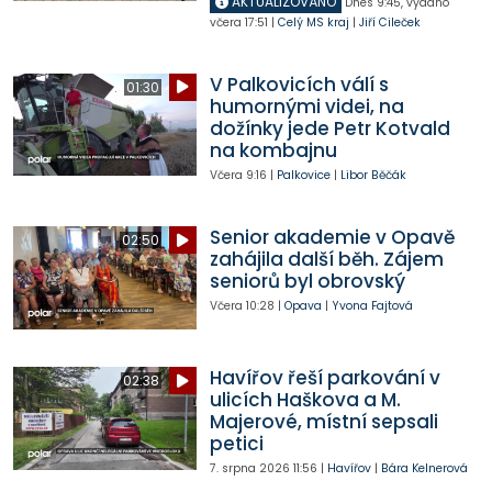
AKTUALIZOVÁNO
Dnes
9:45
,
vydáno
včera
17:51
|
Celý MS kraj
|
Jiří Cileček
V Palkovicích válí s
01:30
humornými videi, na
dožínky jede Petr Kotvald
na kombajnu
Včera
9:16
|
Palkovice
|
Libor Běčák
Senior akademie v Opavě
02:50
zahájila další běh. Zájem
seniorů byl obrovský
Včera
10:28
|
Opava
|
Yvona Fajtová
Havířov řeší parkování v
02:38
ulicích Haškova a M.
Majerové, místní sepsali
petici
7. srpna 2026
11:56
|
Havířov
|
Bára Kelnerová