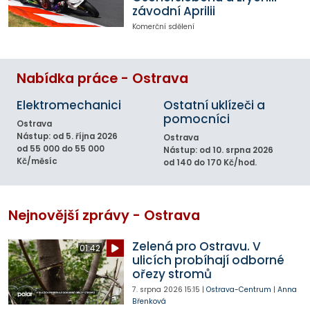
závodní Aprilii
Komerční sdělení
Nabídka práce - Ostrava
Elektromechanici
Ostatní uklízeči a
pomocníci
Ostrava
Nástup: od 5. října 2026
Ostrava
od 55 000 do 55 000
Nástup: od 10. srpna 2026
Kč/měsíc
od 140 do 170 Kč/hod.
Nejnovější zprávy - Ostrava
Zelená pro Ostravu. V
01:42
ulicích probíhají odborné
ořezy stromů
7. srpna 2026
15:15
|
Ostrava-Centrum
|
Anna
Břenková