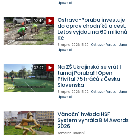
Lipowská
Ostrava-Poruba investuje
02:49
do oprav chodníků a cest.
Letos vyjdou na 60 milionů
Kč
6. srpna 2026
15:20
|
Ostrava-Poruba
|
Jana
Lipowská
Na ZŠ Ukrajinská se vrátil
02:47
turnaj Poruba!!! Open.
Přivítal 75 hráčů z Česka i
Slovenska
6. srpna 2026
15:02
|
Ostrava-Poruba
|
Jana
Lipowská
Vánoční hvězda HSF
System vyhrála BIM Awards
2026
Komerční sdělení