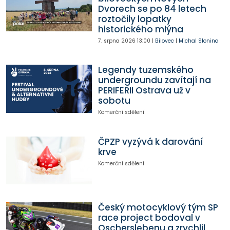
Dvorech se po 84 letech
roztočily lopatky
historického mlýna
7. srpna 2026
13:00
|
Bílovec
|
Michal Slonina
Legendy tuzemského
undergroundu zavítají na
PERIFERII Ostrava už v
sobotu
Komerční sdělení
ČPZP vyzývá k darování
krve
Komerční sdělení
Český motocyklový tým SP
race project bodoval v
Oscherslebenu a zrychlil