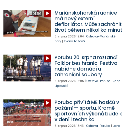
Mariánskohorská radnice
01:56
má nový externí
defibrilátor. Může zachránit
život během několika minut
6. srpna 2026
19:04
|
Ostrava-Mariánské
hory
|
Yvona Fajtová
Porubu 20. srpna roztančí
01:33
Folklor bez hranic. Festival
nabídne domácí u
zahraniční soubory
6. srpna 2026
16:05
|
Ostrava-Poruba
|
Jana
Lipowská
Poruba přivítá ME hasičů v
01:31
požárním sportu. Kromě
sportovních výkonů bude k
vidění i technika
6. srpna 2026
15:43
|
Ostrava-Poruba
|
Jana