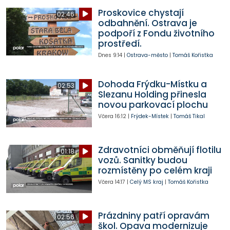
Proskovice chystají
02:46
odbahnění. Ostrava je
podpoří z Fondu životního
prostředí.
Dnes
9:14
|
Ostrava-město
|
Tomáš Kořistka
Dohoda Frýdku-Místku a
02:53
Slezanu Holding přinesla
novou parkovací plochu
Včera
16:12
|
Frýdek-Místek
|
Tomáš Tikal
Zdravotníci obměňují flotilu
01:18
vozů. Sanitky budou
rozmístěny po celém kraji
Včera
14:17
|
Celý MS kraj
|
Tomáš Kořistka
Prázdniny patří opravám
02:56
škol. Opava modernizuje