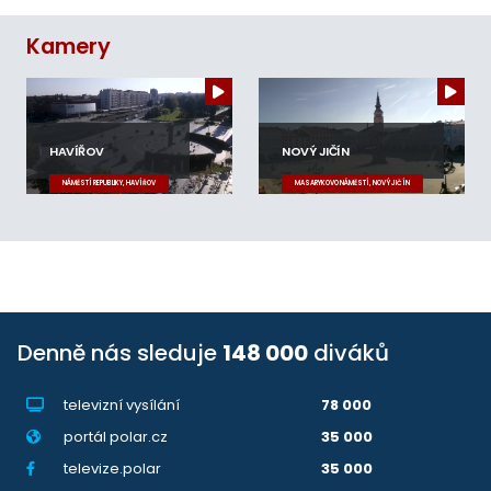
Kamery
HAVÍŘOV
NOVÝ JIČÍN
NÁMĚSTÍ REPUBLIKY, HAVÍŘOV
MASARYKOVO NÁMĚSTÍ, NOVÝ JIČÍN
Denně nás sleduje
148 000
diváků
televizní vysílání
78 000
portál polar.cz
35 000
televize.polar
35 000