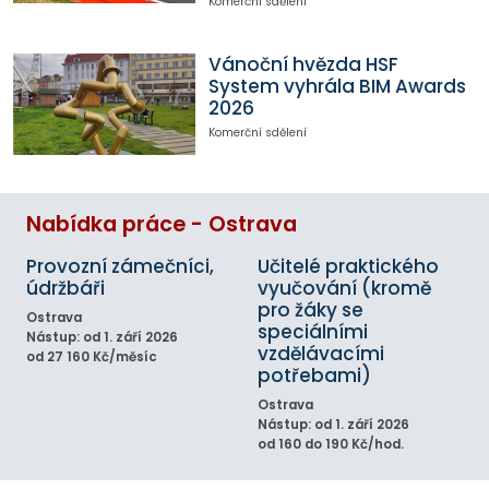
Komerční sdělení
Vánoční hvězda HSF
System vyhrála BIM Awards
2026
Komerční sdělení
Nabídka práce - Ostrava
Provozní zámečníci,
Učitelé praktického
údržbáři
vyučování (kromě
pro žáky se
Ostrava
speciálními
Nástup: od 1. září 2026
vzdělávacími
od 27 160 Kč/měsíc
potřebami)
Ostrava
Nástup: od 1. září 2026
od 160 do 190 Kč/hod.