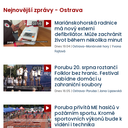
Nejnovější zprávy - Ostrava
Mariánskohorská radnice
01:56
má nový externí
defibrilátor. Může zachránit
život během několika minut
Dnes
19:04
|
Ostrava-Mariánské hory
|
Yvona
Fajtová
Porubu 20. srpna roztančí
01:33
Folklor bez hranic. Festival
nabídne domácí u
zahraniční soubory
Dnes
16:05
|
Ostrava-Poruba
|
Jana Lipowská
Poruba přivítá ME hasičů v
01:31
požárním sportu. Kromě
sportovních výkonů bude k
vidění i technika