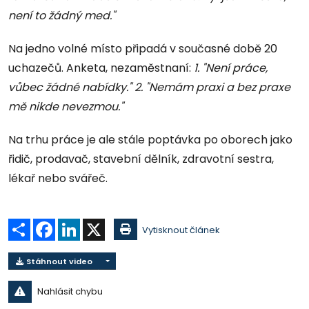
není to žádný med."
Na jedno volné místo připadá v současné době 20
uchazečů. Anketa, nezaměstnaní:
1. "Není práce,
vůbec žádné nabídky." 2. "Nemám praxi a bez praxe
mě nikde nevezmou."
Na trhu práce je ale stále poptávka po oborech jako
řidič, prodavač, stavební dělník, zdravotní sestra,
lékař nebo svářeč.
Sdílet
Facebook
LinkedIn
X
Vytisknout článek
Stáhnout video
Nahlásit chybu