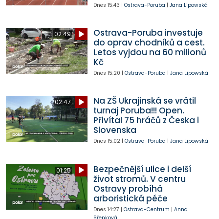
Dnes
15:43
|
Ostrava-Poruba
|
Jana Lipowská
Ostrava-Poruba investuje
02:49
do oprav chodníků a cest.
Letos vyjdou na 60 milionů
Kč
Dnes
15:20
|
Ostrava-Poruba
|
Jana Lipowská
Na ZŠ Ukrajinská se vrátil
02:47
turnaj Poruba!!! Open.
Přivítal 75 hráčů z Česka i
Slovenska
Dnes
15:02
|
Ostrava-Poruba
|
Jana Lipowská
Bezpečnější ulice i delší
01:25
život stromů. V centru
Ostravy probíhá
arboristická péče
Dnes
14:27
|
Ostrava-Centrum
|
Anna
Břenková