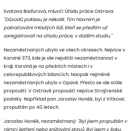
Svatava Baďurová, mluvčí Úřadu práce Ostrava:
"Důvodů poklesu je několik. Tím hlavním je
pokračování mladých lidí, kteří se předtím už
zaregistrovali na úřadu práce, v dalším studiu."
Nezaměstnaných ubylo ve všech okresech. Nejvíce v
Karviné 373, kde je ale největší nezaměstnanost v
kraji. Karviná je na předních místech i v
celorepublikových bilancích. Naopak nejméně
nezaměstnaných ubylo v Opavě. Přesto se ale stále
propouští. V Ostravě propouští nejvíce Strojírenské
podniky. Například pan Jaroslav Honěk, byl z Vítkovic
propuštěn po 40 letech.
Jaroslav Honěk, nezaměstnaný:
"Byl jsem propuštěn v
rámci šetření nebo snižování stavů. Byl jsem v šoku,