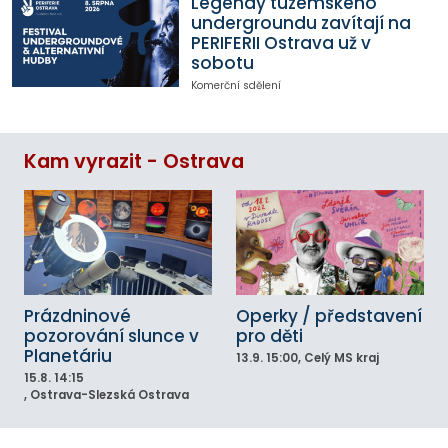
Legendy tuzemského
undergroundu zavítají na
PERIFERII Ostrava už v
sobotu
Komerční sdělení
Kam vyrazit - Ostrava
Prázdninové
Operky / představení
pozorování slunce v
pro děti
Planetáriu
13.9.
15:00
, Celý MS kraj
15.8.
14:15
, Ostrava-Slezská Ostrava