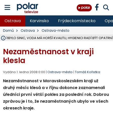
Ostrava
Karvinsko
Frýdeckomístecko
Opa
Domů
Ostrava
Ostrava-město
Ě PŘIBYLO SINIC, VODA MÁ HORŠÍ KVALITU, HYGIENICI RADÍ BÝT OPATRNÍ
ÚOHS DAL ZÁTORU POKUTU 100 000 ZA CHYBY V ZAKÁZCE NA OBN
AREÁL LODIČEK V KARVINÉ SE PŘIPRAVUJE NA VELKOU REKONSTRUKC
KARVINÁ ZNÁ BUDOUCÍ PODOBU AREÁLU LODIČKY V PARKU BOŽEN
MORAVSKOSLEZŠTÍ POLICISTÉ ODHALILI MEZINÁRODNÍ GANG PODVO
LÁKALI LIDI NA ZISKY Z KRYPTOMĚN, INFO A VIDEO NA POLAR.CZ
RADNÍ OSTRAVY A POSLANKYNĚ A. HOFFMANNOVÁ ZA PIRÁTY PODA
NA POSTUP MINISTERSTVA ŽIVOTNÍHO PROSTŘEDÍ V KAUZE HALDY 
MUŽ V PŘÍBOŘE SE VÁŽNĚ ZRANIL PŘI PRÁCI S ROZBRUŠOVAČKOU, I
SLEZSKÁ OSTRAVA PŘIPRAVUJE PROJEKTOVOU DOKUMENTACI PRO 
PODEZŘELÝ BALÍČEK ZASTAVIL PROVOZ NA NÁDRAŽÍ VE F-M, ČEKÁ 
CHLAPEČKA (2) V HAVÍŘOVĚ POKOUSAL PES, POLICIE HLEDÁ MAJITEL
MS KRAJ VYBUDUJE ZA 40 MILIONŮ V JABLUNKOVĚ NOVÝ MOST PŘES O
FOTBALISTA LAURI LAINE SE VRACÍ Z BANÍKU OSTRAVA NA PŮL ROK
F-M DOKONČIL VOLNOČASOVÝ AREÁL RIVKA PARK ZA 62 MILIONŮ,
Nezaměstnanost v kraji
klesla
Vydáno 1. ledna 2008 0:00 |
Ostrava-město
|
Tomáš Kořistka
Nezaměstnanost v Moravskoslezském kraji už
druhý měsíc klesá a v říjnu dokonce zaznamenali
úředníci první větší pokles za poslední rok. Dobrou
zprávou je i to, že nezaměstnaných ubylo ve všech
okresech kraje.