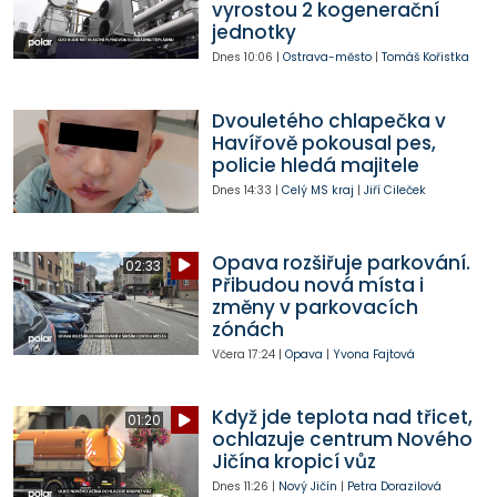
vyrostou 2 kogenerační
jednotky
Dnes
10:06
|
Ostrava-město
|
Tomáš Kořistka
Dvouletého chlapečka v
Havířově pokousal pes,
policie hledá majitele
Dnes
14:33
|
Celý MS kraj
|
Jiří Cileček
Opava rozšiřuje parkování.
02:33
Přibudou nová místa i
změny v parkovacích
zónách
Včera
17:24
|
Opava
|
Yvona Fajtová
Když jde teplota nad třicet,
01:20
ochlazuje centrum Nového
Jičína kropicí vůz
Dnes
11:26
|
Nový Jičín
|
Petra Dorazilová