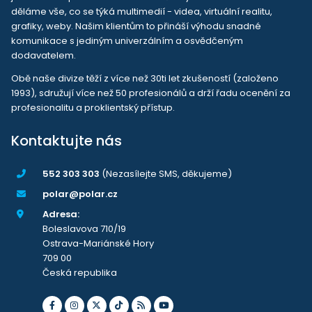
děláme vše, co se týká multimedií - videa, virtuální realitu,
grafiky, weby. Našim klientům to přináší výhodu snadné
komunikace s jediným univerzálním a osvědčeným
dodavatelem.
Obě naše divize těží z více než 30ti let zkušeností (založeno
1993), sdružují více než 50 profesionálů a drží řadu ocenění za
profesionalitu a proklientský přístup.
Kontaktujte nás
552 303 303
(Nezasílejte SMS, děkujeme)
polar@polar.cz
Adresa:
Boleslavova 710/19
Ostrava-Mariánské Hory
709 00
Česká republika