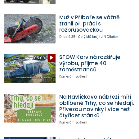
Muž v Příboře se vážně
zranil při práci s
rozbrušovačkou
Dnes
9:35
|
Celý MS kraj
|
Jiří Cileček
STOW Karviná rozšiřuje
05:00
výrobu, přijme 40
zaměstnanců
Komerční sdělení
Na Havlíčkovo nábřeží míří
oblíbené Trhy, co se hledají.
Přivezou novinky i více než
čtyřicet stánků
Komerční sdělení