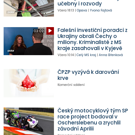
učebny i rozvody
Včera
18:13
|
Opava
|
Yvona Fajtová
Falešní investiční poradci z
03:02
Ukrajiny obrali Čechy o
miliony. Kriminalisté z MS
kraje zasahovali v Kyjevě
Včera
10:14
|
Celý MS kraj
|
Anna Břenková
ČPZP vyzývá k darování
krve
Komerční sdělení
Český motocyklový tým SP
race project bodoval v
Oscherslebenu a zrychlil
závodní Aprilii