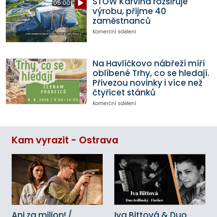
STOW Karviná rozšiřuje
05:00
výrobu, přijme 40
zaměstnanců
Komerční sdělení
Na Havlíčkovo nábřeží míří
oblíbené Trhy, co se hledají.
Přivezou novinky i více než
čtyřicet stánků
Komerční sdělení
Kam vyrazit - Ostrava
Ani za milion! /
Iva Bittová & Duo