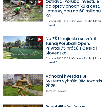
Ostrava-Poruba investuje
02:49
do oprav chodníků a cest.
Letos vyjdou na 60 milionů
Kč
6. srpna 2026
15:20
|
Ostrava-Poruba
|
Jana
Lipowská
Na ZŠ Ukrajinská se vrátil
02:47
turnaj Poruba!!! Open.
Přivítal 75 hráčů z Česka i
Slovenska
6. srpna 2026
15:02
|
Ostrava-Poruba
|
Jana
Lipowská
Vánoční hvězda HSF
System vyhrála BIM Awards
2026
Komerční sdělení
Rehabilitační ústav