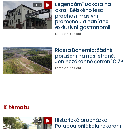
Legendární Dakota na
01:32
okraji Bělského lesa
prochází masivní
proměnou a nabídne
exkluzivní gastronomii
Komerční sdělení
Ridera Bohemia: žádné
porušení na naší straně.
Jen nezákonné šetření ČIŽP
Komerční sdělení
K tématu
Historická procházka
01:24
Porubou přilákala rekordní