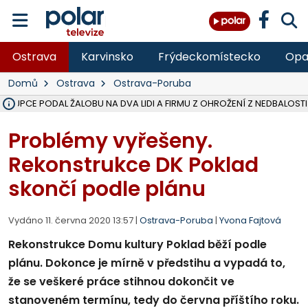
Ostrava
Karvinsko
Frýdeckomístecko
Opa
Domů
Ostrava
Ostrava-Poruba
ÁSTUPCE PODAL ŽALOBU NA DVA LIDI A FIRMU Z OHROŽENÍ Z NEDBALOSTI
NA SLEZSKÉ HARTĚ PŘIBYLO SINIC, VODA MÁ HORŠÍ KVALITU, HYGIENI
NA BÍLOVECKÝCH NOVÝCH DVORECH SE PO 84 LETECH ROZTOČILY L
KARVINSKÉ MOŘE ZÍSKÁ NOVÉ GASTRO ZÁZEMÍ S VYHLÍDKOVOU TER
REKONSTRUKCE MATEŘSKÉ ŠKOLY V CHLEBIČOVĚ MÍŘÍ DO FINÁLE, VÍ
CYKLISTU (74) SRAZIL V BRUNTÁLU KAMION, JE V OHROŽENÍ ŽIVOTA,
POLICIE HLEDÁ PŘÍPADNÉ SVĚDKY, KTEŘÍ POMŮŽOU OBJASNIT PRŮ
MS KRAJ DOKONČIL OPRAVU SILNICE MEZI VRBNEM A HEŘMANOVICEM
SMVAK NABÍZÍ V DOBĚ SUCHA VODU OBCÍM A FIRMÁM, CISTERNY JE
F-M POKRAČUJE V INSTALACI FOTOVOLTAICKÝCH ELEKTRÁREN, REP
SENIOR AKADEMIE V OPAVĚ ZAHÁJILA DALŠÍ BĚH, REPORTÁŽ NA POL
PLANETÁRIUM V OSTRAVĚ CHYSTÁ POZOROVÁNÍ ČÁSTEČNÉHO ZATMĚ
OPRAVA ULIC V HAVÍŘOVĚ UKONČÍ NELEGÁLNÍ PARKOVÁNÍ VE VNI
V HAVÍŘOVĚ SE TĚŽCE ZRANIL MOTORKÁŘ PO SRÁŽCE S AUTEM, INF
TRAGICKÁ SRÁŽKA VLAKU S KAMIONEM V DOLNÍ LUTYNI Z LEDNA 
Problémy vyřešeny.
Rekonstrukce DK Poklad
skončí podle plánu
Vydáno 11. června 2020 13:57 |
Ostrava-Poruba
|
Yvona Fajtová
Rekonstrukce Domu kultury Poklad běží podle
plánu. Dokonce je mírně v předstihu a vypadá to,
že se veškeré práce stihnou dokončit ve
stanoveném termínu, tedy do června příštího roku.