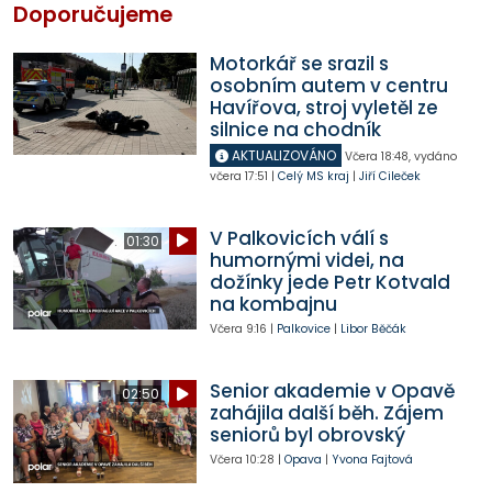
Doporučujeme
Motorkář se srazil s
osobním autem v centru
Havířova, stroj vyletěl ze
silnice na chodník
AKTUALIZOVÁNO
Včera
18:48
,
vydáno
včera
17:51
|
Celý MS kraj
|
Jiří Cileček
V Palkovicích válí s
01:30
humornými videi, na
dožínky jede Petr Kotvald
na kombajnu
Včera
9:16
|
Palkovice
|
Libor Běčák
Senior akademie v Opavě
02:50
zahájila další běh. Zájem
seniorů byl obrovský
Včera
10:28
|
Opava
|
Yvona Fajtová