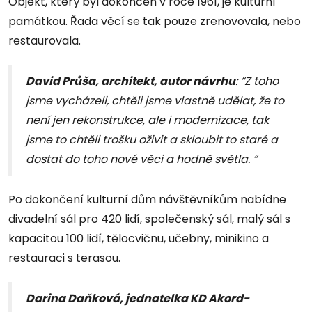
Objekt, který byl dokončen v roce 1961, je kulturní
památkou. Řada věcí se tak pouze zrenovovala, nebo
restaurovala.
David Průša, architekt, autor návrhu
: “Z toho
jsme vycházeli, chtěli jsme vlastně udělat, že to
není jen rekonstrukce, ale i modernizace, tak
jsme to chtěli trošku oživit a skloubit to staré a
dostat do toho nové věci a hodně světla. “
Po dokončení kulturní dům návštěvníkům nabídne
divadelní sál pro 420 lidí, společenský sál, malý sál s
kapacitou 100 lidí, tělocvičnu, učebny, minikino a
restauraci s terasou.
Darina Daňková, jednatelka KD Akord-