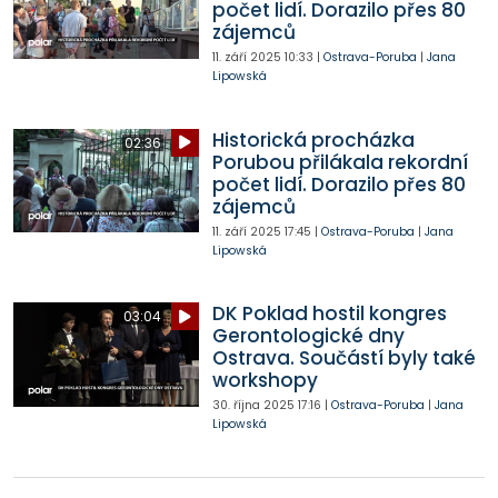
počet lidí. Dorazilo přes 80
zájemců
11. září 2025
10:33
|
Ostrava-Poruba
|
Jana
Lipowská
Historická procházka
02:36
Porubou přilákala rekordní
počet lidí. Dorazilo přes 80
zájemců
11. září 2025
17:45
|
Ostrava-Poruba
|
Jana
Lipowská
DK Poklad hostil kongres
03:04
Gerontologické dny
Ostrava. Součástí byly také
workshopy
30. října 2025
17:16
|
Ostrava-Poruba
|
Jana
Lipowská