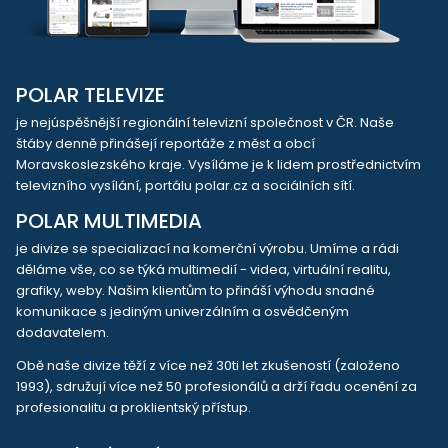
POLAR TELEVIZE
je nejúspěšnější regionální televizní společnost v ČR. Naše
štáby denně přinášejí reportáže z měst a obcí
Moravskoslezského kraje. Vysíláme je k lidem prostřednictvím
televizního vysílání, portálu polar.cz a sociálních sítí.
POLAR MULTIMEDIA
je divize se specializací na komerční výrobu. Umíme a rádi
děláme vše, co se týká multimedií - videa, virtuální realitu,
grafiky, weby. Našim klientům to přináší výhodu snadné
komunikace s jediným univerzálním a osvědčeným
dodavatelem.
Obě naše divize těží z více než 30ti let zkušeností (založeno
1993), sdružují více než 50 profesionálů a drží řadu ocenění za
profesionalitu a proklientský přístup.