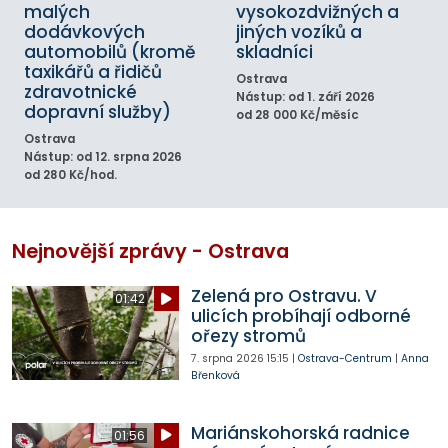
malých
vysokozdvižných a
dodávkových
jiných vozíků a
automobilů (kromě
skladníci
taxikářů a řidičů
Ostrava
zdravotnické
Nástup: od 1. září 2026
dopravní služby)
od 28 000 Kč/měsíc
Ostrava
Nástup: od 12. srpna 2026
od 280 Kč/hod.
Nejnovější zprávy - Ostrava
Zelená pro Ostravu. V
01:42
ulicích probíhají odborné
ořezy stromů
7. srpna 2026
15:15
|
Ostrava-Centrum
|
Anna
Břenková
Mariánskohorská radnice
01:56