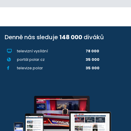
Denně nás sleduje
148 000
diváků
televizní vysílání
78 000
portál polar.cz
35 000
televize.polar
35 000