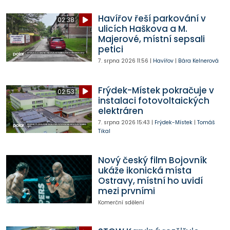
Havířov řeší parkování v
02:38
ulicích Haškova a M.
Majerové, místní sepsali
petici
7. srpna 2026
11:56
|
Havířov
|
Bára Kelnerová
Frýdek-Místek pokračuje v
02:53
instalaci fotovoltaických
elektráren
7. srpna 2026
15:43
|
Frýdek-Místek
|
Tomáš
Tikal
Nový český film Bojovník
ukáže ikonická místa
Ostravy, místní ho uvidí
mezi prvními
Komerční sdělení