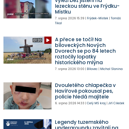
vylezl bez jištění na
lezeckou stěnu ve Frýdku-
Místku
7. srpna 2026
15:39
|
Frýdek-Místek
|
Tomáš
Tikal
A přece se točí! Na
01:20
bíloveckých Nových
Dvorech se po 84 letech
roztočily lopatky
historického mlýna
7. srpna 2026
13:00
|
Bílovec
|
Michal Slonina
Dvouletého chlapečka v
Havířově pokousal pes,
policie hledá majitele
6. srpna 2026
14:33
|
Celý MS kraj
|
Jiří Cileček
Legendy tuzemského
undergroundu zavítají na