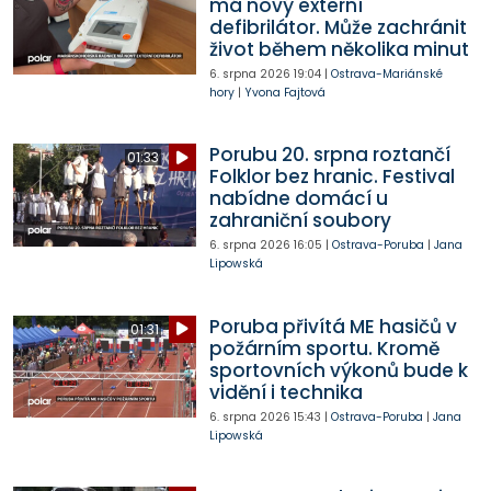
má nový externí
defibrilátor. Může zachránit
život během několika minut
6. srpna 2026
19:04
|
Ostrava-Mariánské
hory
|
Yvona Fajtová
Porubu 20. srpna roztančí
01:33
Folklor bez hranic. Festival
nabídne domácí u
zahraniční soubory
6. srpna 2026
16:05
|
Ostrava-Poruba
|
Jana
Lipowská
Poruba přivítá ME hasičů v
01:31
požárním sportu. Kromě
sportovních výkonů bude k
vidění i technika
6. srpna 2026
15:43
|
Ostrava-Poruba
|
Jana
Lipowská