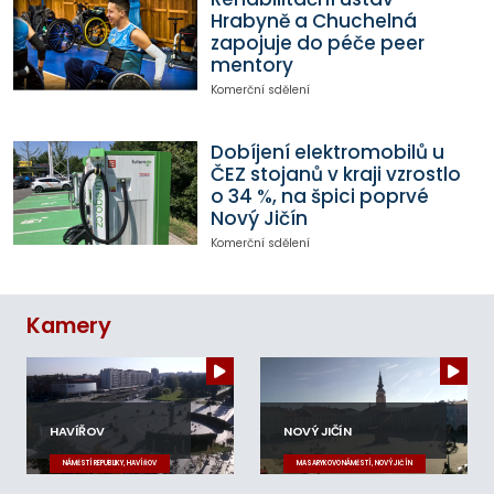
Hrabyně a Chuchelná
zapojuje do péče peer
mentory
Komerční sdělení
Dobíjení elektromobilů u
ČEZ stojanů v kraji vzrostlo
o 34 %, na špici poprvé
Nový Jičín
Komerční sdělení
Kamery
HAVÍŘOV
NOVÝ JIČÍN
NÁMĚSTÍ REPUBLIKY, HAVÍŘOV
MASARYKOVO NÁMĚSTÍ, NOVÝ JIČÍN