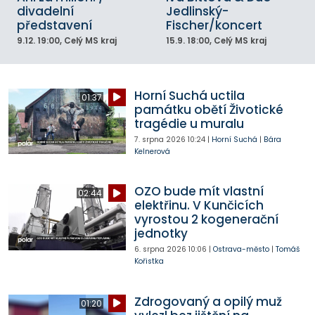
divadelní
Jedlinský-
představení
Fischer/koncert
9.12.
19:00
, Celý MS kraj
15.9.
18:00
, Celý MS kraj
Horní Suchá uctila
01:37
památku obětí Životické
tragédie u muralu
7. srpna 2026
10:24
|
Horní Suchá
|
Bára
Kelnerová
OZO bude mít vlastní
02:44
elektřinu. V Kunčicích
vyrostou 2 kogenerační
jednotky
6. srpna 2026
10:06
|
Ostrava-město
|
Tomáš
Kořistka
Zdrogovaný a opilý muž
01:20