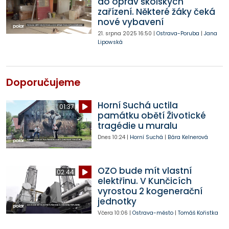
do oprav školských
zařízení. Některé žáky čeká
nové vybavení
21. srpna 2025
16:50
|
Ostrava-Poruba
|
Jana
Lipowská
Doporučujeme
Horní Suchá uctila
01:37
památku obětí Životické
tragédie u muralu
Dnes
10:24
|
Horní Suchá
|
Bára Kelnerová
OZO bude mít vlastní
02:44
elektřinu. V Kunčicích
vyrostou 2 kogenerační
jednotky
Včera
10:06
|
Ostrava-město
|
Tomáš Kořistka