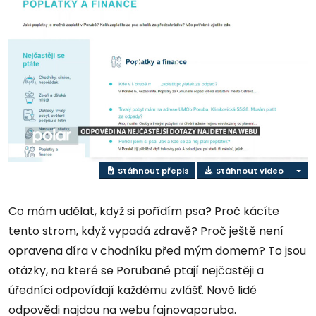
Přehrát
video
Stáhnout přepis
Stáhnout video
Co mám udělat, když si pořídím psa? Proč kácíte
tento strom, když vypadá zdravě? Proč ještě není
opravena díra v chodníku před mým domem? To jsou
otázky, na které se Porubané ptají nejčastěji a
úředníci odpovídají každému zvlášť. Nově lidé
odpovědi najdou na webu fajnovaporuba.