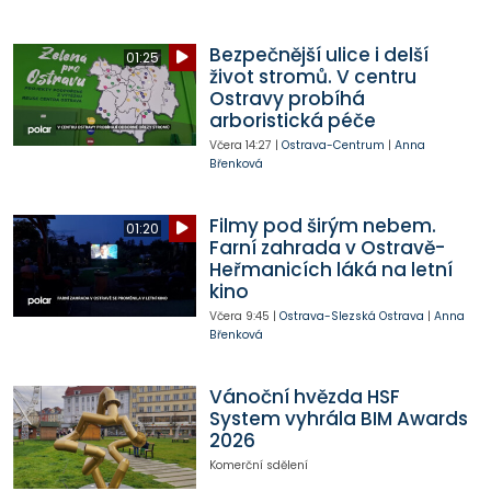
Bezpečnější ulice i delší
01:25
život stromů. V centru
Ostravy probíhá
arboristická péče
Včera
14:27
|
Ostrava-Centrum
|
Anna
Břenková
Filmy pod širým nebem.
01:20
Farní zahrada v Ostravě-
Heřmanicích láká na letní
kino
Včera
9:45
|
Ostrava-Slezská Ostrava
|
Anna
Břenková
Vánoční hvězda HSF
System vyhrála BIM Awards
2026
Komerční sdělení