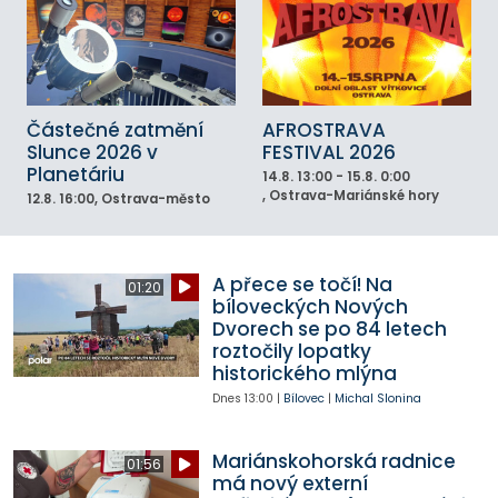
Částečné zatmění
AFROSTRAVA
Slunce 2026 v
FESTIVAL 2026
Planetáriu
14.8.
13:00 - 15.8. 0:00
, Ostrava-Mariánské hory
12.8.
16:00
, Ostrava-město
A přece se točí! Na
01:20
bíloveckých Nových
Dvorech se po 84 letech
roztočily lopatky
historického mlýna
Dnes
13:00
|
Bílovec
|
Michal Slonina
Mariánskohorská radnice
01:56
má nový externí