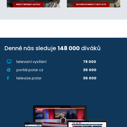
NÁMĚSTÍ REPUBLIKY, HAVÍŘOV
MASARYKOVO NÁMĚSTÍ, NOVÝ JIČÍN
Denně nás sleduje
148 000
diváků
televizní vysílání
78 000
portál polar.cz
35 000
televize.polar
35 000