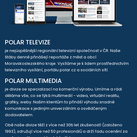
POLAR TELEVIZE
je nejúspěšnější regionální televizní společnost v ČR. Naše
štáby denně přinášejí reportáže z měst a obcí
Moravskoslezského kraje. Vysíláme je k lidem prostřednictvím
televizního vysílání, portálu polar.cz a sociálních sítí.
POLAR MULTIMEDIA
je divize se specializací na komerční výrobu. Umíme a rádi
děláme vše, co se týká multimedií - videa, virtuální realitu,
grafiky, weby. Našim klientům to přináší výhodu snadné
komunikace s jediným univerzálním a osvědčeným
dodavatelem.
Obě naše divize těží z více než 30ti let zkušeností (založeno
1993), sdružují více než 50 profesionálů a drží řadu ocenění za