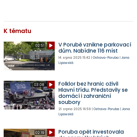
K tématu
V Porubě vznikne parkovací
02:51
dům. Nabídne 116 míst
14. srpna 2025
15:42
|
Ostrava-Poruba
|
Jana
Lipowská
Folklor bez hranic oživil
03:08
Hlavní třídu. Představily se
domácí i zahraniční
soubory
21. srpna 2025
16:59
|
Ostrava-Poruba
|
Jana
Lipowská
Poruba opět investovala
02:19