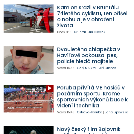
Kamion srazil v Bruntálu
74letého cyklistu, ten přišel
o nohu a je v ohrožení
života
Dnes
9:18
|
Bruntál
|
Jiří Cileček
Dvouletého chlapečka v
Havířově pokousal pes,
policie hledá majitele
Včera
14:33
|
Celý MS kraj
|
Jiří Cileček
Poruba přivítá ME hasičů v
01:31
požárním sportu. Kromě
sportovních výkonů bude k
vidění i technika
Včera
15:43
|
Ostrava-Poruba
|
Jana Lipowská
Nový český film Bojovník