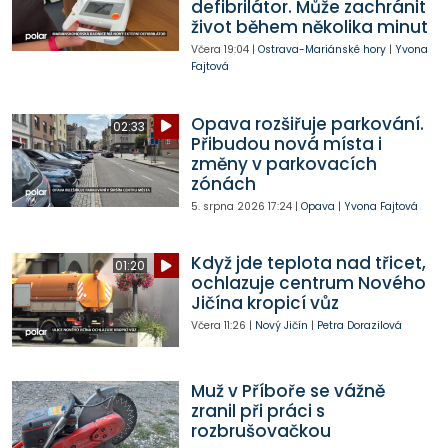
defibrilátor. Může zachránit
život během několika minut
Včera
19:04
|
Ostrava-Mariánské hory
|
Yvona
Fajtová
Opava rozšiřuje parkování.
02:33
Přibudou nová místa i
změny v parkovacích
zónách
5. srpna 2026
17:24
|
Opava
|
Yvona Fajtová
Když jde teplota nad třicet,
01:20
ochlazuje centrum Nového
Jičína kropicí vůz
Včera
11:26
|
Nový Jičín
|
Petra Dorazilová
Muž v Příboře se vážně
zranil při práci s
rozbrušovačkou