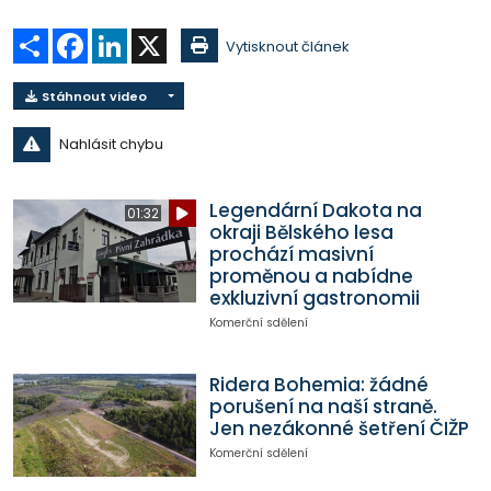
Sdílet
Facebook
LinkedIn
X
Vytisknout článek
Stáhnout video
Nahlásit chybu
Legendární Dakota na
01:32
okraji Bělského lesa
prochází masivní
proměnou a nabídne
exkluzivní gastronomii
Komerční sdělení
Ridera Bohemia: žádné
porušení na naší straně.
Jen nezákonné šetření ČIŽP
Komerční sdělení