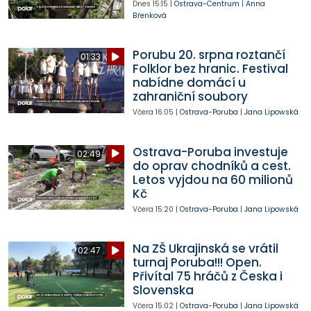
Dnes
15:15
|
Ostrava-Centrum
|
Anna
Břenková
Porubu 20. srpna roztančí
01:33
Folklor bez hranic. Festival
nabídne domácí u
zahraniční soubory
Včera
16:05
|
Ostrava-Poruba
|
Jana Lipowská
Ostrava-Poruba investuje
02:49
do oprav chodníků a cest.
Letos vyjdou na 60 milionů
Kč
Včera
15:20
|
Ostrava-Poruba
|
Jana Lipowská
Na ZŠ Ukrajinská se vrátil
02:47
turnaj Poruba!!! Open.
Přivítal 75 hráčů z Česka i
Slovenska
Včera
15:02
|
Ostrava-Poruba
|
Jana Lipowská