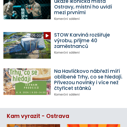
ukáže ikonická místa
Ostravy, místní ho uvidí
mezi prvními
Komerční sdělení
STOW Karviná rozšiřuje
05:00
výrobu, přijme 40
zaměstnanců
Komerční sdělení
Na Havlíčkovo nábřeží míří
oblíbené Trhy, co se hledají.
Přivezou novinky i více než
čtyřicet stánků
Komerční sdělení
Kam vyrazit - Ostrava