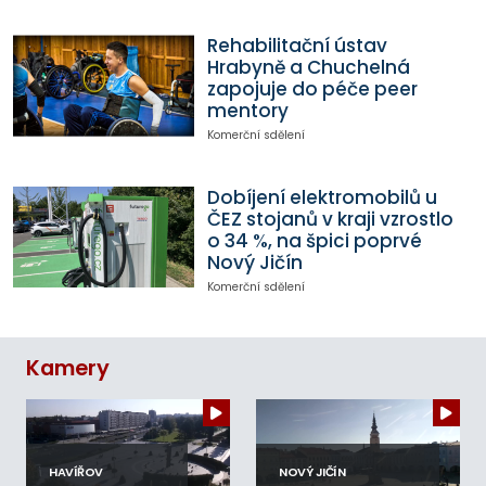
Rehabilitační ústav
Hrabyně a Chuchelná
zapojuje do péče peer
mentory
Komerční sdělení
Dobíjení elektromobilů u
ČEZ stojanů v kraji vzrostlo
o 34 %, na špici poprvé
Nový Jičín
Komerční sdělení
Kamery
HAVÍŘOV
NOVÝ JIČÍN