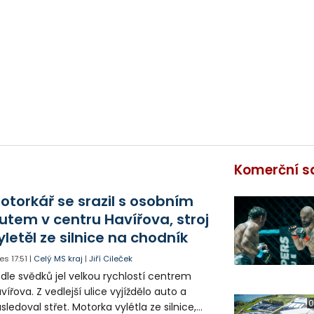
Komerční s
otorkář se srazil s osobním
utem v centru Havířova, stroj
yletěl ze silnice na chodník
es
17:51
|
Celý MS kraj
|
Jiří Cileček
dle svědků jel velkou rychlostí centrem
vířova. Z vedlejší ulice vyjíždělo auto a
0
sledoval střet. Motorka vylétla ze silnice,