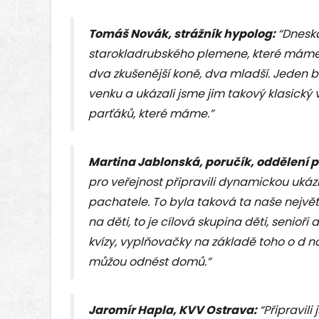
Tomáš Novák, strážník hypolog:
“Dneska
starokladrubského plemene, které máme v
dva zkušenější koně, dva mladší. Jeden
venku a ukázali jsme jim takový klasický 
parťáků, které máme.”
Martina Jablonská, poručík, oddělení 
pro veřejnost připravili dynamickou uká
pachatele. To byla taková ta naše nejvě
na děti, to je cílová skupina děti, senioř
kvízy, vyplňovačky na základě toho o d n
můžou odnést domů.”
Jaromír Hapla, KVV Ostrava:
“Připravili