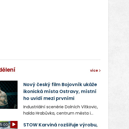
dělení
více
Nový český film Bojovník ukáže
ikonická místa Ostravy, místní
ho uvidí mezi prvními
Industriální scenérie Dolních Vítkovic,
halda Hrabůvka, centrum města i
další ikonická místa Ostravy se objeví
STOW Karviná rozšiřuje výrobu,
5:00
v novém filmu Bojovník, který vstoupí