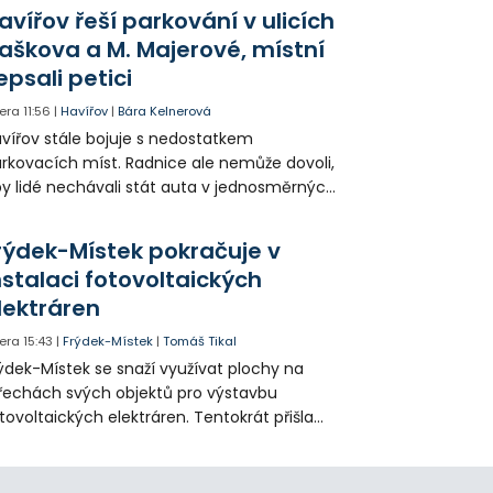
sta. Na závěr převezmou úspěšní
avířov řeší parkování v ulicích
solventi certifikáty o absolvování studia a
aškova a M. Majerové, místní
obné dárky.
epsali petici
era
11:56
|
Havířov
|
Bára Kelnerová
vířov stále bojuje s nedostatkem
rkovacích míst. Radnice ale nemůže dovoli,
y lidé nechávali stát auta v jednosměrných
icích, kde nezbývá místo pro průjezd IZS.
tuace se teď řeší v jednom vnitrobloku, kde
rýdek-Místek pokračuje v
 někteří obyvatelé rozhodli sepsat petici.
nstalaci fotovoltaických
lektráren
era
15:43
|
Frýdek-Místek
|
Tomáš Tikal
ýdek-Místek se snaží využívat plochy na
řechách svých objektů pro výstavbu
tovoltaických elektráren. Tentokrát přišla
da na 11. Základní školu ve Frýdku.