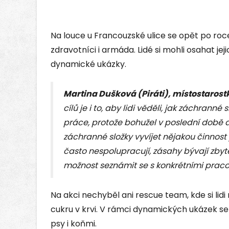
Na louce u Francouzské ulice se opět po roce 
zdravotníci i armáda. Lidé si mohli osahat je
dynamické ukázky.
Martina Dušková (Piráti), místostaro
cílů je i to, aby lidi věděli, jak záchranné s
práce, protože bohužel v poslední době 
záchranné složky vyvíjet nějakou činnost
často nespolupracují, zásahy bývají zby
možnost seznámit se s konkrétními pracovní
Na akci nechyběl ani rescue team, kde si lidi
cukru v krvi. V rámci dynamických ukázek se 
psy i koňmi.