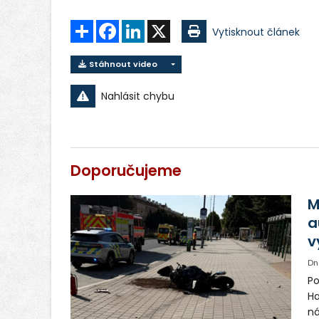
Sdílet
Facebook
LinkedIn
X
Vytisknout článek
Stáhnout video
Nahlásit chybu
Doporučujeme
M
a
v
Dn
Po
Ha
ná