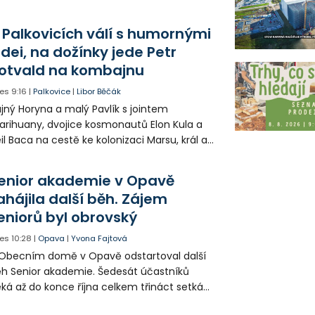
orazila zábradlí a stroj skončil na chodníku.
torkář utrpěl velmi vážná zranění a byl
 Palkovicích válí s humornými
tecky přepraven do nemocnice.
idei, na dožínky jede Petr
otvald na kombajnu
es
9:16
|
Palkovice
|
Libor Běčák
jný Horyna a malý Pavlík s jointem
rihuany, dvojice kosmonautů Elon Kula a
il Baca na cestě ke kolonizaci Marsu, král a
šek a mnoho dalších postav už při
opagaci Palkovic ztvárnili starosta Radim
enior akademie v Opavě
ča a místostarosta David Kula.
ahájila další běh. Zájem
eniorů byl obrovský
es
10:28
|
Opava
|
Yvona Fajtová
Obecním domě v Opavě odstartoval další
h Senior akademie. Šedesát účastníků
ká až do konce října celkem třináct setkání
ných odborných přednášek i poznávání