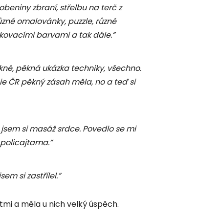
obeniny zbraní, střelbu na terč z
 různé omalovánky, puzzle, různé
kovacími barvami a tak dále.”
ěkné, pěkná ukázka techniky, všechno.
licie ČR pěkný zásah měla, no a teď si
la jsem si masáž srdce. Povedlo se mi
 policajtama.”
sem si zastřílel.”
mi a měla u nich velký úspěch.