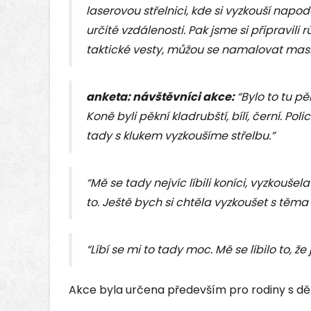
laserovou střelnici, kde si vyzkouší napod
určité vzdálenosti. Pak jsme si připravili
taktické vesty, můžou se namalovat mas
anketa: návštěvníci akce:
“Bylo to tu p
Koně byli pěkní kladrubští, bílí, černí. Po
tady s klukem vyzkoušíme střelbu.”
“Mě se tady nejvíc líbili koníci, vyzkouše
to. Ještě bych si chtěla vyzkoušet s těma
“Líbí se mi to tady moc. Mě se líbilo to, že j
Akce byla určena především pro rodiny s dět