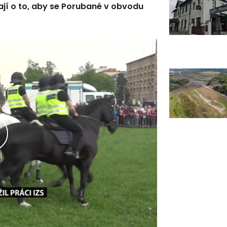
jí o to, aby se Porubané v obvodu
řehrát
ideo