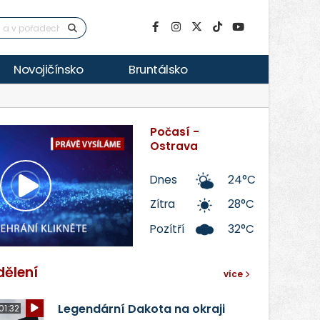
Novojičínsko
Bruntálsko
Počasí -
Ostrava
Dnes
24°C
Přehrát
Zítra
28°C
Pozítří
32°C
video
dělení
více
Legendární Dakota na okraji
01:32