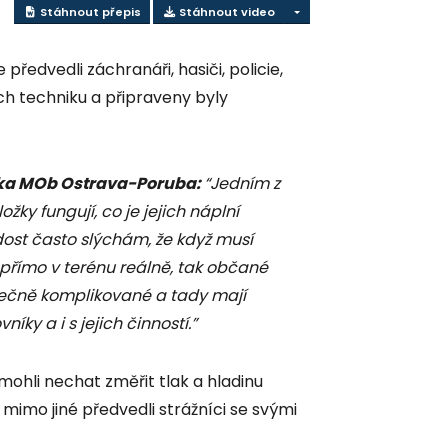
Stáhnout přepis
Stáhnout video
předvedli záchranáři, hasiči, policie,
jich techniku a připraveny byly
stka MOb Ostrava-Poruba:
“Jedním z
ložky fungují, co je jejich náplní
dost často slýchám, že když musí
 přímo v terénu reálně, tak občané
tečně komplikované a tady mají
ky a i s jejich činností.”
 mohli nechat změřit tlak a hladinu
mimo jiné předvedli strážníci se svými