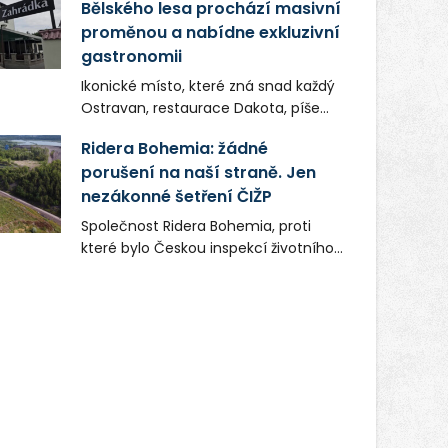
Bělského lesa prochází masivní
proměnou a nabídne exkluzivní
gastronomii
Ikonické místo, které zná snad každý
Ostravan, restaurace Dakota, píše
novou kapitolu. Silná mateřská
Ridera Bohemia: žádné
společnost Dang Investment Group
porušení na naší straně. Jen
s.r.o. investuje do projektu přes 50
nezákonné šetření ČIŽP
milionů korun. Cílem je přinést
Ostravě dva špičkové gastronomické
Společnost Ridera Bohemia, proti
koncepty, které v regionu dosud
které bylo Českou inspekcí životního
chyběly, luxusní středomořskou
prostředí (ČIŽP) čtyři roky vedeno
kuchyni a autentickou asijskou
vykonstruované řízení, při realizaci
gastronomii.
OVS na heřmanické haldě
postupovala v souladu se zákonem a
zadáním státního podniku DIAMO a v
této souvislosti nelze hovořit o
žádném odpadu. Ridera od počátku
označovala řízení ČIŽP za nezákonné
a domáhala se práva na spravedlivý