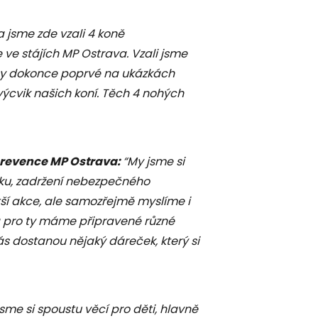
 jsme zde vzali 4 koně
e stájích MP Ostrava. Vzali jsme
 by dokonce poprvé na ukázkách
výcvik našich koní. Těch 4 nohých
prevence MP Ostrava:
“My jsme si
zku, zadržení nebezpečného
tší akce, ale samozřejmě myslíme i
i a pro ty máme připravené různé
ás dostanou nějaký dáreček, který si
 jsme si spoustu věcí pro děti, hlavně