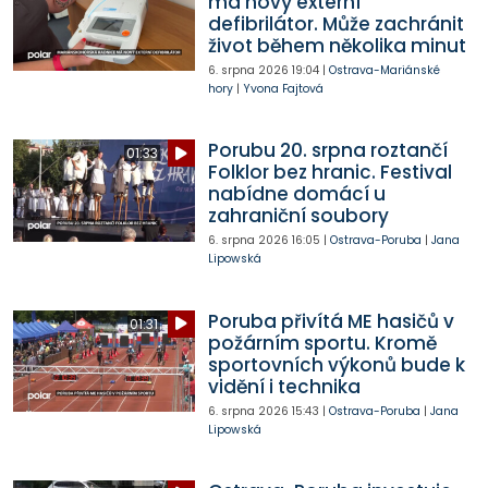
má nový externí
defibrilátor. Může zachránit
život během několika minut
6. srpna 2026
19:04
|
Ostrava-Mariánské
hory
|
Yvona Fajtová
Porubu 20. srpna roztančí
01:33
Folklor bez hranic. Festival
nabídne domácí u
zahraniční soubory
6. srpna 2026
16:05
|
Ostrava-Poruba
|
Jana
Lipowská
Poruba přivítá ME hasičů v
01:31
požárním sportu. Kromě
sportovních výkonů bude k
vidění i technika
6. srpna 2026
15:43
|
Ostrava-Poruba
|
Jana
Lipowská