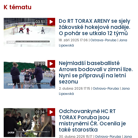
K tématu
Do RT TORAX ARENY se sjely
03:51
žákovské hokejové naděje.
O pohár se utkalo 12 týmů
18. září 2025
17:06
|
Ostrava-Poruba
|
Jana
Lipowská
Nejmladší baseballisté
03:27
Arrows bodovali v zimní lize.
Nyní se připravují na letní
sezonu
2. dubna 2026
17:15
|
Ostrava-Poruba
|
Jana
Lipowská
Odchovankyně HC RT
01:24
TORAX Poruba jsou
mistryněmi ČR. Ocenila je
také starostka
30. dubna 2026
15:17
|
Ostrava-Poruba
|
Jana