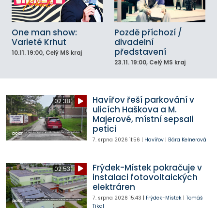
One man show:
Pozdě příchozí /
Varieté Krhut
divadelní
představení
10.11.
19:00
, Celý MS kraj
23.11.
19:00
, Celý MS kraj
Havířov řeší parkování v
02:38
ulicích Haškova a M.
Majerové, místní sepsali
petici
7. srpna 2026
11:56
|
Havířov
|
Bára Kelnerová
Frýdek-Místek pokračuje v
02:53
instalaci fotovoltaických
elektráren
7. srpna 2026
15:43
|
Frýdek-Místek
|
Tomáš
Tikal