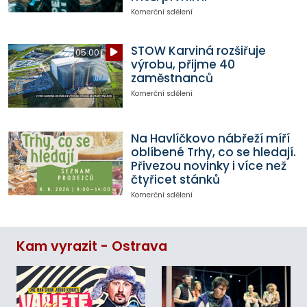
Komerční sdělení
STOW Karviná rozšiřuje
05:00
výrobu, přijme 40
zaměstnanců
Komerční sdělení
Na Havlíčkovo nábřeží míří
oblíbené Trhy, co se hledají.
Přivezou novinky i více než
čtyřicet stánků
Komerční sdělení
Kam vyrazit - Ostrava