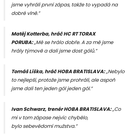
jsme vyhráli první zápas, takže to vypadá na
dobré vlně.”
Matěj Kotterba, hráč HC
RT TORAX
PORUBA:
,,Mě se hrálo dobře. A za mě jsme
hrály týmově a dali jsme dost gólů.”
Tomáš Liška, hráč HOBA BRATISLAVA:
,,Nebylo
to nejlepší, protože jsme prohráli, ale aspoň
jsme dali ten jeden gól jeden gól.”
Ivan Schwarz, trenér HOBA BRATISLAVA:
,
,Co
mi v tom zápase nejvíc chybělo,
bylo sebevědomí mužstva.”