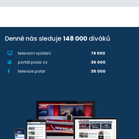
Denně nás sleduje
148 000
diváků
televizní vysílání
78 000
portál polar.cz
35 000
televize.polar
35 000