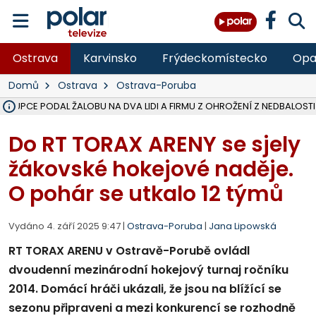
Ostrava
Karvinsko
Frýdeckomístecko
Opa
Domů
Ostrava
Ostrava-Poruba
ÁSTUPCE PODAL ŽALOBU NA DVA LIDI A FIRMU Z OHROŽENÍ Z NEDBALOSTI
NA SLEZSKÉ HARTĚ PŘIBYLO SINIC, VODA MÁ HORŠÍ KVALITU, HYGIENI
NA BÍLOVECKÝCH NOVÝCH DVORECH SE PO 84 LETECH ROZTOČILY L
KARVINSKÉ MOŘE ZÍSKÁ NOVÉ GASTRO ZÁZEMÍ S VYHLÍDKOVOU TER
REKONSTRUKCE MATEŘSKÉ ŠKOLY V CHLEBIČOVĚ MÍŘÍ DO FINÁLE, VÍ
CYKLISTU (74) SRAZIL V BRUNTÁLU KAMION, JE V OHROŽENÍ ŽIVOTA,
POLICIE HLEDÁ PŘÍPADNÉ SVĚDKY, KTEŘÍ POMŮŽOU OBJASNIT PRŮ
MS KRAJ DOKONČIL OPRAVU SILNICE MEZI VRBNEM A HEŘMANOVICEM
SMVAK NABÍZÍ V DOBĚ SUCHA VODU OBCÍM A FIRMÁM, CISTERNY JE
F-M POKRAČUJE V INSTALACI FOTOVOLTAICKÝCH ELEKTRÁREN, REP
SENIOR AKADEMIE V OPAVĚ ZAHÁJILA DALŠÍ BĚH, REPORTÁŽ NA POL
PLANETÁRIUM V OSTRAVĚ CHYSTÁ POZOROVÁNÍ ČÁSTEČNÉHO ZATMĚ
OPRAVA ULIC V HAVÍŘOVĚ UKONČÍ NELEGÁLNÍ PARKOVÁNÍ VE VNI
V HAVÍŘOVĚ SE TĚŽCE ZRANIL MOTORKÁŘ PO SRÁŽCE S AUTEM, INF
TRAGICKÁ SRÁŽKA VLAKU S KAMIONEM V DOLNÍ LUTYNI Z LEDNA 
Do RT TORAX ARENY se sjely
žákovské hokejové naděje.
O pohár se utkalo 12 týmů
Vydáno 4. září 2025 9:47 |
Ostrava-Poruba
|
Jana Lipowská
RT TORAX ARENU v Ostravě-Porubě ovládl
dvoudenní mezinárodní hokejový turnaj ročníku
2014. Domácí hráči ukázali, že jsou na blížící se
sezonu připraveni a mezi konkurencí se rozhodně