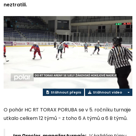
neztratili.
Přehrát
video
Stáhnout přepis
Stáhnout video
O pohár HC RT TORAX PORUBA se v 5. ročníku turnaje
utkalo celkem 12 týmů - z toho 6 A týmů a 6 B týmů.
Jan Dresler, manažer turnaje:
,,V každém týmu