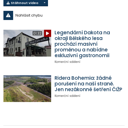
Stáhnout video
Nahlásit chybu
Legendární Dakota na
01:32
okraji Bělského lesa
prochází masivní
proměnou a nabídne
exkluzivní gastronomii
Komerční sdělení
Ridera Bohemia: žádné
porušení na naší straně.
Jen nezákonné šetření ČIŽP
Komerční sdělení