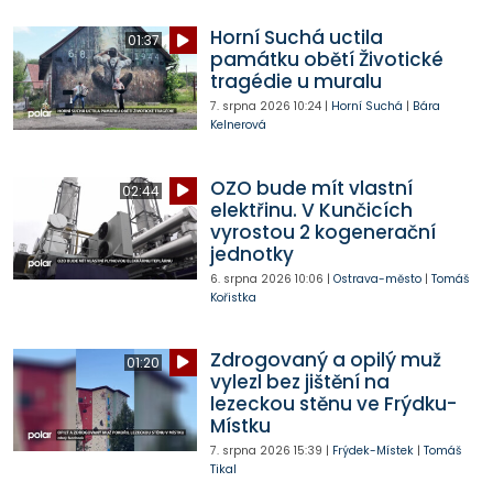
Horní Suchá uctila
01:37
památku obětí Životické
tragédie u muralu
7. srpna 2026
10:24
|
Horní Suchá
|
Bára
Kelnerová
OZO bude mít vlastní
02:44
elektřinu. V Kunčicích
vyrostou 2 kogenerační
jednotky
6. srpna 2026
10:06
|
Ostrava-město
|
Tomáš
Kořistka
Zdrogovaný a opilý muž
01:20
vylezl bez jištění na
lezeckou stěnu ve Frýdku-
Místku
7. srpna 2026
15:39
|
Frýdek-Místek
|
Tomáš
Tikal