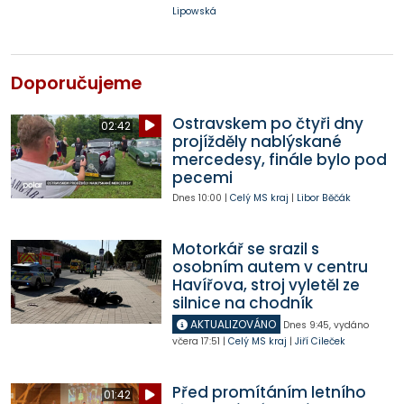
Lipowská
Doporučujeme
Ostravskem po čtyři dny
02:42
projížděly nablýskané
mercedesy, finále bylo pod
pecemi
Dnes
10:00
|
Celý MS kraj
|
Libor Běčák
Motorkář se srazil s
osobním autem v centru
Havířova, stroj vyletěl ze
silnice na chodník
AKTUALIZOVÁNO
Dnes
9:45
,
vydáno
včera
17:51
|
Celý MS kraj
|
Jiří Cileček
Před promítáním letního
01:42