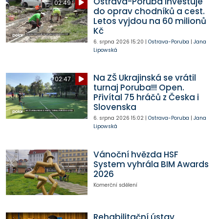
Ostrava-Poruba investuje
02:49
do oprav chodníků a cest.
Letos vyjdou na 60 milionů
Kč
6. srpna 2026
15:20
|
Ostrava-Poruba
|
Jana
Lipowská
Na ZŠ Ukrajinská se vrátil
02:47
turnaj Poruba!!! Open.
Přivítal 75 hráčů z Česka i
Slovenska
6. srpna 2026
15:02
|
Ostrava-Poruba
|
Jana
Lipowská
Vánoční hvězda HSF
System vyhrála BIM Awards
2026
Komerční sdělení
Rehabilitační ústav