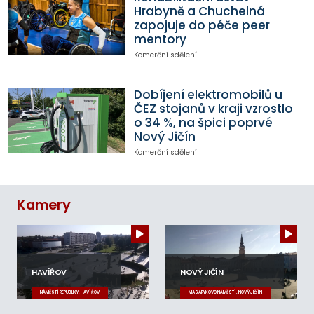
Hrabyně a Chuchelná
zapojuje do péče peer
mentory
Komerční sdělení
Dobíjení elektromobilů u
ČEZ stojanů v kraji vzrostlo
o 34 %, na špici poprvé
Nový Jičín
Komerční sdělení
Kamery
HAVÍŘOV
NOVÝ JIČÍN
NÁMĚSTÍ REPUBLIKY, HAVÍŘOV
MASARYKOVO NÁMĚSTÍ, NOVÝ JIČÍN