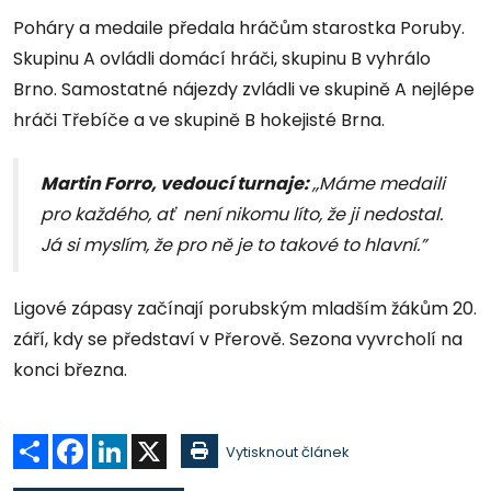
Poháry a medaile předala hráčům starostka Poruby.
Skupinu A ovládli domácí hráči, skupinu B vyhrálo
Brno. Samostatné nájezdy zvládli ve skupině A nejlépe
hráči Třebíče a ve skupině B hokejisté Brna.
Martin Forro, vedoucí turnaje:
,,Máme medaili
pro každého, ať není nikomu líto, že ji nedostal.
Já si myslím, že pro ně je to takové to hlavní.”
Ligové zápasy začínají porubským mladším žákům 20.
září, kdy se představí v Přerově. Sezona vyvrcholí na
konci března.
Sdílet
Facebook
LinkedIn
X
Vytisknout článek