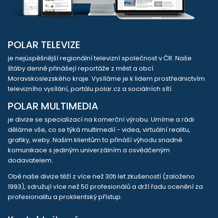
POLAR TELEVIZE
je nejúspěšnější regionální televizní společnost v ČR. Naše
štáby denně přinášejí reportáže z měst a obcí
Moravskoslezského kraje. Vysíláme je k lidem prostřednictvím
televizního vysílání, portálu polar.cz a sociálních sítí.
POLAR MULTIMEDIA
je divize se specializací na komerční výrobu. Umíme a rádi
děláme vše, co se týká multimedií - videa, virtuální realitu,
grafiky, weby. Našim klientům to přináší výhodu snadné
komunikace s jediným univerzálním a osvědčeným
dodavatelem.
Obě naše divize těží z více než 30ti let zkušeností (založeno
1993), sdružují více než 50 profesionálů a drží řadu ocenění za
profesionalitu a proklientský přístup.