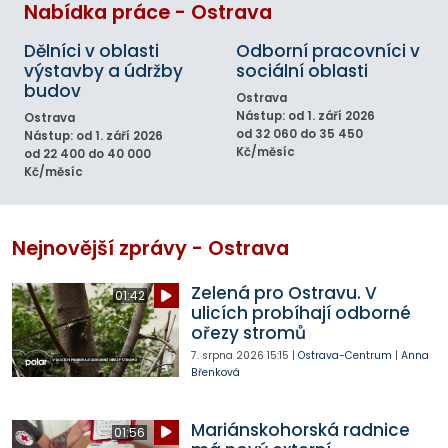
Nabídka práce - Ostrava
Dělníci v oblasti
Odborní pracovníci v
výstavby a údržby
sociální oblasti
budov
Ostrava
Nástup: od 1. září 2026
Ostrava
od 32 060 do 35 450
Nástup: od 1. září 2026
Kč/měsíc
od 22 400 do 40 000
Kč/měsíc
Nejnovější zprávy - Ostrava
Zelená pro Ostravu. V
01:42
ulicích probíhají odborné
ořezy stromů
7. srpna 2026
15:15
|
Ostrava-Centrum
|
Anna
Břenková
Mariánskohorská radnice
01:56