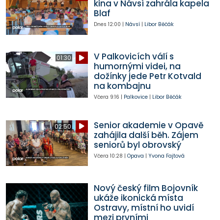
kina v Návsí zahrála kapela
Blaf
Dnes
12:00
|
Návsí
|
Libor Běčák
V Palkovicích válí s
01:30
humornými videi, na
dožínky jede Petr Kotvald
na kombajnu
Včera
9:16
|
Palkovice
|
Libor Běčák
Senior akademie v Opavě
02:50
zahájila další běh. Zájem
seniorů byl obrovský
Včera
10:28
|
Opava
|
Yvona Fajtová
Nový český film Bojovník
ukáže ikonická místa
Ostravy, místní ho uvidí
mezi prvními