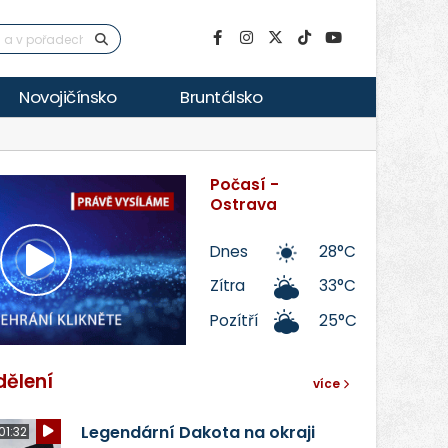
Novojičínsko
Bruntálsko
Počasí -
Ostrava
Dnes
28°C
Přehrát
Zítra
33°C
Pozítří
25°C
video
dělení
více
Legendární Dakota na okraji
01:32