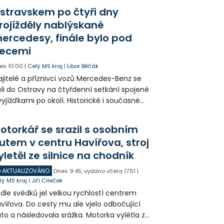
stravskem po čtyři dny
rojížděly nablýskané
ercedesy, finále bylo pod
ecemi
es
10:00
|
Celý MS kraj
|
Libor Běčák
jitelé a příznivci vozů Mercedes-Benz se
eli do Ostravy na čtyřdenní setkání spojené
vyjížďkami po okolí. Historické i současné
zy mohli lidé vidět například na Landeku, v
rlicku nebo v Dolní oblasti Vítkovic.
otorkář se srazil s osobním
utem v centru Havířova, stroj
yletěl ze silnice na chodník
AKTUALIZOVÁNO
Dnes
9:45
,
vydáno včera
17:51
|
lý MS kraj
|
Jiří Cileček
dle svědků jel velkou rychlostí centrem
vířova. Do cesty mu ale vjelo odbočující
to a následovala srážka. Motorka vylétla ze