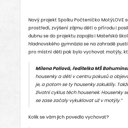
Nový projekt Spolku Počteníčko MotýLOVE se
prostředí, zvýšení zájmu dětí o přírodu i po
dubnu se do projektu zapojila i Mateřská šk
hladnovského gymnázia se na zahradě pustil
pro místní děti pak bylo vychovat motýly, kte
Milena Pollová, ředitelka MŠ Bohumíns
housenky a děti v centru pokusů a objevů
je, a potom se ty housenky zakuklily. T
životní cyklus těch housenek. Housenky se
se zase začaly vykuklovat už v motýly.“
Kolik se vám jich povedlo vychovat?