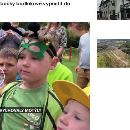
abočky bodlákové vypustit do
řehrát
ideo