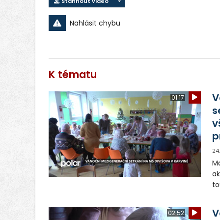
Stáhnout video
Nahlásit chybu
K tématu
V
01:17
s
v
p
24
Ma
ak
to
do
tv
V
02:52