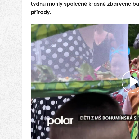
týdnu mohly společně krásně zbarvené b
přírody.
P
v