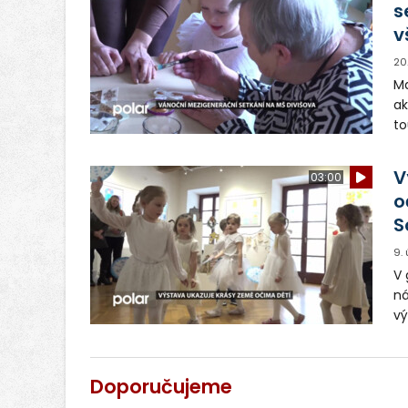
s
v
20
Ma
ak
to
do
tv
V
03:00
o
S
9.
V 
ná
vý
šk
Doporučujeme