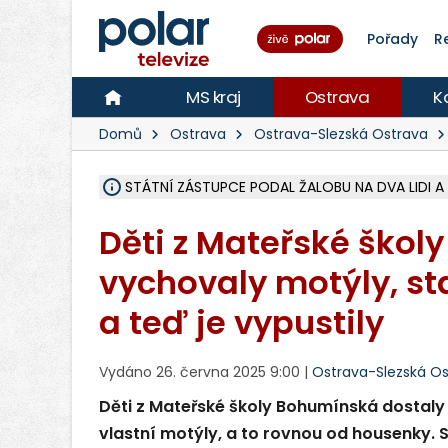
Pořady
R
MS kraj
Ostrava
K
Domů
Ostrava
Ostrava-Slezská Ostrava
STÁTNÍ ZÁSTUPCE PODAL ŽALOBU NA DVA LIDI A
NA SLEZSKÉ HARTĚ PŘIBYLO SINIC, VODA MÁ HORŠ
NA BÍLOVECKÝCH NOVÝCH DVORECH SE PO 84 L
KARVINSKÉ MOŘE ZÍSKÁ NOVÉ GASTRO ZÁZEMÍ S
REKONSTRUKCE MATEŘSKÉ ŠKOLY V CHLEBIČOVĚ M
CYKLISTU (74) SRAZIL V BRUNTÁLU KAMION, JE 
POLICIE HLEDÁ PŘÍPADNÉ SVĚDKY, KTEŘÍ POMŮ
MS KRAJ DOKONČIL OPRAVU SILNICE MEZI VRBN
SMVAK NABÍZÍ V DOBĚ SUCHA VODU OBCÍM A FIR
F-M POKRAČUJE V INSTALACI FOTOVOLTAICKÝCH
SENIOR AKADEMIE V OPAVĚ ZAHÁJILA DALŠÍ BĚH,
PLANETÁRIUM V OSTRAVĚ CHYSTÁ POZOROVÁNÍ 
OPRAVA ULIC V HAVÍŘOVĚ UKONČÍ NELEGÁLNÍ P
V HAVÍŘOVĚ SE TĚŽCE ZRANIL MOTORKÁŘ PO SRÁ
TRAGICKÁ SRÁŽKA VLAKU S KAMIONEM V DOLN
Děti z Mateřské škol
vychovaly motýly, sta
a teď je vypustily
Vydáno 26. června 2025 9:00 |
Ostrava-Slezská O
Děti z Mateřské školy Bohumínská dostaly 
vlastní motýly, a to rovnou od housenky. S