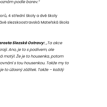
poznám podle barev.“
rů, 4 střední školy a dvě školy
 právě slezskoostravská Mateřská škola
osta Slezské Ostravy:
„Ta akce
aji. Ano, je to s podivem, ale
iká motýl. Že je to housenka, potom
ovnání s tou housenkou. Takže my to
 je to úžasný zážitek. Takže – každý