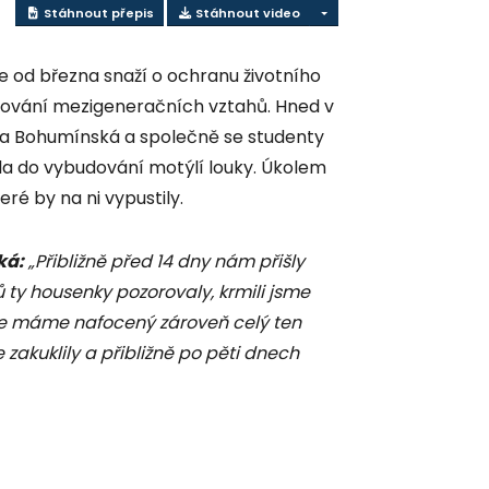
Stáhnout přepis
Stáhnout video
 od března snaží o ochranu životního
silování mezigeneračních vztahů. Hned v
ola Bohumínská a společně se studenty
a do vybudování motýlí louky. Úkolem
ré by na ni vypustily.
ká:
„Přibližně před 14 dny nám přišly
 ty housenky pozorovaly, krmili jsme
akže máme nafocený zároveň celý ten
 zakuklily a přibližně po pěti dnech