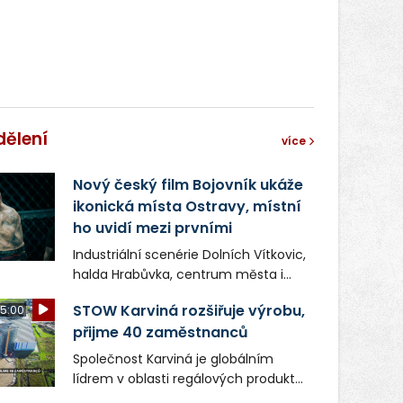
dělení
více
Nový český film Bojovník ukáže
ikonická místa Ostravy, místní
ho uvidí mezi prvními
Industriální scenérie Dolních Vítkovic,
halda Hrabůvka, centrum města i
další ikonická místa Ostravy se objeví
STOW Karviná rozšiřuje výrobu,
5:00
v novém filmu Bojovník, který vstoupí
přijme 40 zaměstnanců
do kin už 13. srpna. Režiséři Vojtěch
Frič a Tomáš Dianiška si
Společnost Karviná je globálním
moravskoslezskou metropoli
lídrem v oblasti regálových produktů
nevybrali náhodou – její syrová
a systémů, stabilním