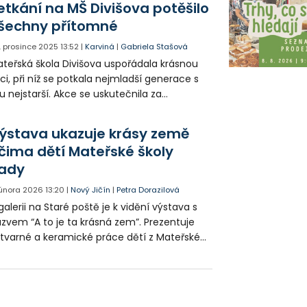
etkání na MŠ Divišova potěšilo
šechny přítomné
. prosince 2025
13:52
|
Karviná
|
Gabriela Stašová
teřská škola Divišova uspořádala krásnou
ci, při níž se potkala nejmladší generace s
u nejstarší. Akce se uskutečnila za
provodu vystoupení dětí a společného
oření.
ýstava ukazuje krásy země
čima dětí Mateřské školy
ady
 února 2026
13:20
|
Nový Jičín
|
Petra Dorazilová
galerii na Staré poště je k vidění výstava s
zvem “A to je ta krásná zem”. Prezentuje
tvarné a keramické práce dětí z Mateřské
oly Sady.