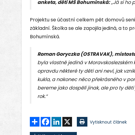
anketa, dětí MŠ Bohumínská:
„Já si ho 
Projektu se účastní celkem pět domovů senio
základní. Školka se ale zapojila jediná, a to
Bohumínská.
Roman Goryczka (OSTRAVAK), místostar
byla vlastně jediná v Moravskoslezském kr
opravdu některé ty děti ani neví, jak vzn
kukla, a nakonec něco překrásného v por
bereme jako dospělí jinak, ale pro ty děti
rok.“
Sdílet
Facebook
LinkedIn
X
Vytisknout článek