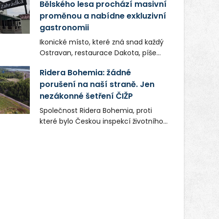
Bělského lesa prochází masivní
proměnou a nabídne exkluzivní
gastronomii
Ikonické místo, které zná snad každý
Ostravan, restaurace Dakota, píše
novou kapitolu. Silná mateřská
Ridera Bohemia: žádné
společnost Dang Investment Group
porušení na naší straně. Jen
s.r.o. investuje do projektu přes 50
nezákonné šetření ČIŽP
milionů korun. Cílem je přinést
Ostravě dva špičkové gastronomické
Společnost Ridera Bohemia, proti
koncepty, které v regionu dosud
které bylo Českou inspekcí životního
chyběly, luxusní středomořskou
prostředí (ČIŽP) čtyři roky vedeno
kuchyni a autentickou asijskou
vykonstruované řízení, při realizaci
gastronomii.
OVS na heřmanické haldě
postupovala v souladu se zákonem a
zadáním státního podniku DIAMO a v
této souvislosti nelze hovořit o
žádném odpadu. Ridera od počátku
označovala řízení ČIŽP za nezákonné
a domáhala se práva na spravedlivý