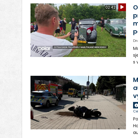
O
02:42
p
m
p
Dn
Ma
sj
s 
vo
Tě
M
a
v
Ce
Po
Ha
au