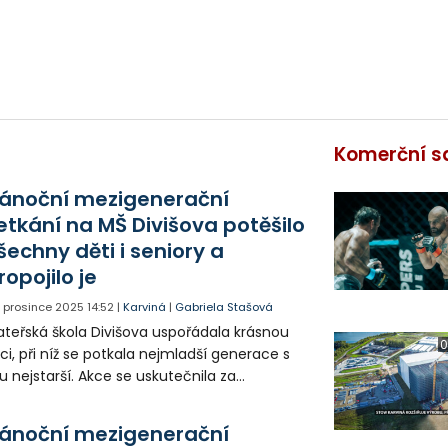
Komerční s
ánoční mezigenerační
etkání na MŠ Divišova potěšilo
šechny děti i seniory a
ropojilo je
. prosince 2025
14:52
|
Karviná
|
Gabriela Stašová
teřská škola Divišova uspořádala krásnou
0
ci, při níž se potkala nejmladší generace s
u nejstarší. Akce se uskutečnila za
provodu vystoupení dětí a společného
oření.
ánoční mezigenerační