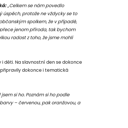
ká:
„Celkem se nám povedlo
ký úspěch, protože ne vždycky se to
m občanským spolkem, že v případě,
o přece jenom příroda, tak bychom
elkou radost z toho, že jsme mohli
 i děti. Na slavnostní den se dokonce
 připravily dokonce i tematická
jsem si ho. Poznám si ho podle
á barvy – červenou, pak oranžovou, a