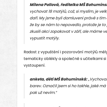
Milena Pollová, ředitelka MŠ Bohumíns
vychovat 18 motýlů, což, si myslím, je vel
daří. My jsme byli domluveni právě s tí
že by se nám to nepovedlo, protože je t
zkusili akci zopakovat v září, ale máme v
vypustit motýly.
Radost z vypuštění i pozorování motýlů měly
tematicky oblékly a společně s učitelkami si
vystoupení.
anketa, dětí MŠ Bohumínská:
„Vychoval 
barev. Označil jsem si ho takhle, jaké m
pak už nevím.“