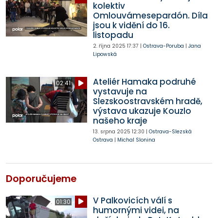
kolektiv
Omlouvámesepardón. Díla
jsou k vidění do 16.
listopadu
2. října 2025
17:37
|
Ostrava-Poruba
|
Jana
Lipowská
Ateliér Hamaka podruhé
02:41
vystavuje na
Slezskoostravském hradě,
výstava ukazuje Kouzlo
našeho kraje
13. srpna 2025
12:30
|
Ostrava-Slezská
Ostrava
|
Michal Slonina
Doporučujeme
V Palkovicích válí s
01:30
humornými videi, na