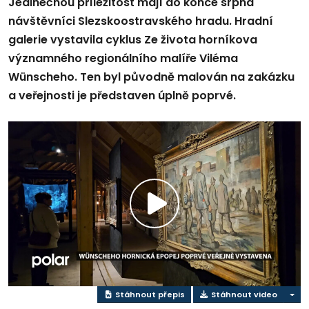
Jedinečnou příležitost mají do konce srpna
návštěvníci Slezskoostravského hradu. Hradní
galerie vystavila cyklus Ze života horníkova
významného regionálního malíře Viléma
Wünscheho. Ten byl původně malován na zakázku
a veřejnosti je představen úplně poprvé.
Přehrát
video
Stáhnout přepis
Stáhnout video