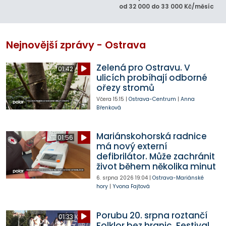
od 32 000 do 33 000 Kč/měsíc
Nejnovější zprávy - Ostrava
Zelená pro Ostravu. V
01:42
ulicích probíhají odborné
ořezy stromů
Včera
15:15
|
Ostrava-Centrum
|
Anna
Břenková
Mariánskohorská radnice
01:56
má nový externí
defibrilátor. Může zachránit
život během několika minut
6. srpna 2026
19:04
|
Ostrava-Mariánské
hory
|
Yvona Fajtová
Porubu 20. srpna roztančí
01:33
Folklor bez hranic. Festival