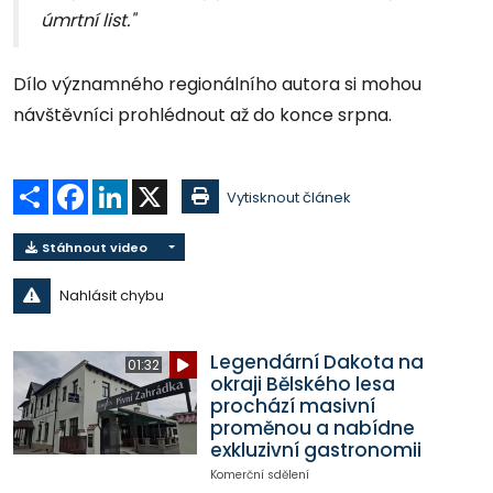
úmrtní list."
Dílo významného regionálního autora si mohou
návštěvníci prohlédnout až do konce srpna.
Sdílet
Facebook
LinkedIn
X
Vytisknout článek
Stáhnout video
Nahlásit chybu
Legendární Dakota na
01:32
okraji Bělského lesa
prochází masivní
proměnou a nabídne
exkluzivní gastronomii
Komerční sdělení