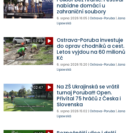
nabídne domácí u
zahraniční soubory
6. srpna 2026
16:05
|
Ostrava-Poruba
|
Jana
Lipowská
Ostrava-Poruba investuje
02:49
do oprav chodníků a cest.
Letos vyjdou na 60 milionů
Kč
6. srpna 2026
15:20
|
Ostrava-Poruba
|
Jana
Lipowská
Na ZŠ Ukrajinská se vrátil
02:47
turnaj Poruba!!! Open.
Přivítal 75 hráčů z Česka i
Slovenska
6. srpna 2026
15:02
|
Ostrava-Poruba
|
Jana
Lipowská
Bezpečnější ulice i delší