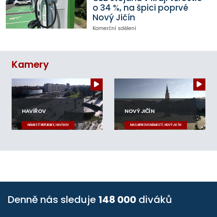
o 34 %, na špici poprvé
Nový Jičín
Komerční sdělení
Kamery
HAVÍŘOV
NOVÝ JIČÍN
NÁMĚSTÍ REPUBLIKY, HAVÍŘOV
MASARYKOVO NÁMĚSTÍ, NOVÝ JIČÍN
Denně nás sleduje
148 000
diváků