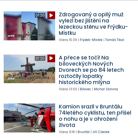
Zdrogovaný a opilý muž
01:20
vylezl bez jištění na
lezeckou stěnu ve Frýdku-
Místku
Včera
15:39
|
Frýdek-Místek
|
Tomáš Tikal
A přece se točí! Na
01:20
bíloveckých Nových
Dvorech se po 84 letech
roztočily lopatky
historického mlýna
Včera
13:00
|
Bílovec
|
Michal Slonina
Kamion srazil v Bruntálu
74letého cyklistu, ten přišel
o nohu a je v ohrožení
života
Včera
9:18
|
Bruntál
|
Jiří Cileček