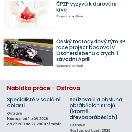
ČPZP vyzývá k darování
krve
Komerční sdělení
Český motocyklový tým SP
race project bodoval v
Oscherslebenu a zrychlil
závodní Aprilii
Komerční sdělení
Nabídka práce - Ostrava
Specialisté v sociální
Seřizovači a obsluha
oblasti
obráběcích strojů
(kromě
Ostrava
dřevoobráběcích)
Nástup: od 1. září 2026
od 27 200 do 27 200 Kč/měsíc
Ostrava
Nástup: od 1. září 2026