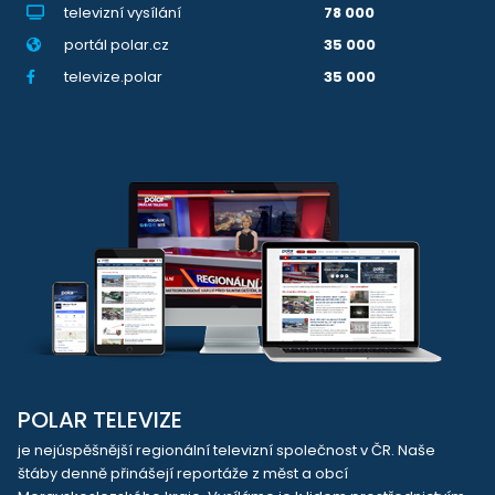
televizní vysílání
78 000
portál polar.cz
35 000
televize.polar
35 000
POLAR TELEVIZE
je nejúspěšnější regionální televizní společnost v ČR. Naše
štáby denně přinášejí reportáže z měst a obcí