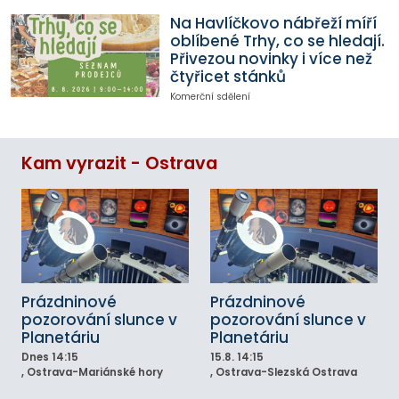
Na Havlíčkovo nábřeží míří
oblíbené Trhy, co se hledají.
Přivezou novinky i více než
čtyřicet stánků
Komerční sdělení
Kam vyrazit - Ostrava
Prázdninové
Prázdninové
pozorování slunce v
pozorování slunce v
Planetáriu
Planetáriu
Dnes
14:15
15.8.
14:15
, Ostrava-Mariánské hory
, Ostrava-Slezská Ostrava