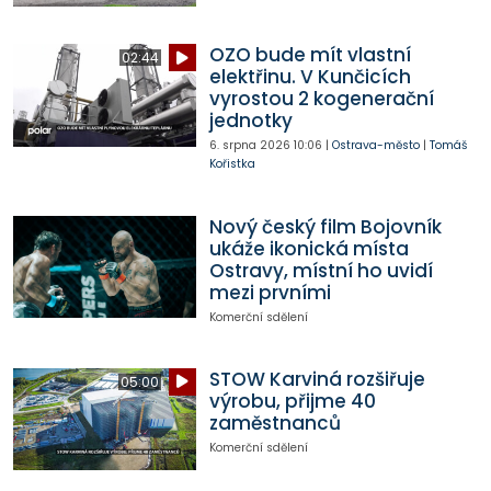
OZO bude mít vlastní
02:44
elektřinu. V Kunčicích
vyrostou 2 kogenerační
jednotky
6. srpna 2026
10:06
|
Ostrava-město
|
Tomáš
Kořistka
Nový český film Bojovník
ukáže ikonická místa
Ostravy, místní ho uvidí
mezi prvními
Komerční sdělení
STOW Karviná rozšiřuje
05:00
výrobu, přijme 40
zaměstnanců
Komerční sdělení