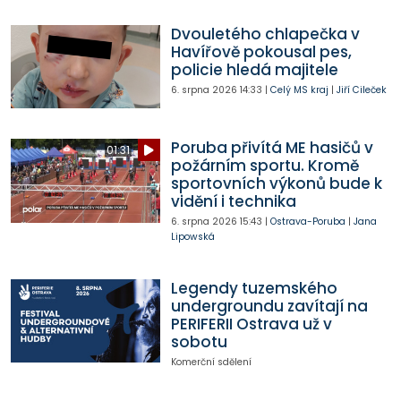
Dvouletého chlapečka v
Havířově pokousal pes,
policie hledá majitele
6. srpna 2026
14:33
|
Celý MS kraj
|
Jiří Cileček
Poruba přivítá ME hasičů v
01:31
požárním sportu. Kromě
sportovních výkonů bude k
vidění i technika
6. srpna 2026
15:43
|
Ostrava-Poruba
|
Jana
Lipowská
Legendy tuzemského
undergroundu zavítají na
PERIFERII Ostrava už v
sobotu
Komerční sdělení