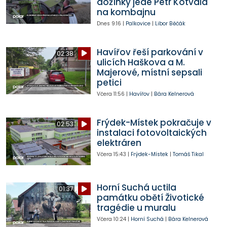
dožínky jede Petr Kotvald
na kombajnu
Dnes
9:16
|
Palkovice
|
Libor Běčák
Havířov řeší parkování v
02:38
ulicích Haškova a M.
Majerové, místní sepsali
petici
Včera
11:56
|
Havířov
|
Bára Kelnerová
Frýdek-Místek pokračuje v
02:53
instalaci fotovoltaických
elektráren
Včera
15:43
|
Frýdek-Místek
|
Tomáš Tikal
Horní Suchá uctila
01:37
památku obětí Životické
tragédie u muralu
Včera
10:24
|
Horní Suchá
|
Bára Kelnerová