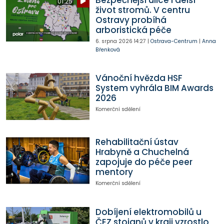
01:25
život stromů. V centru
Ostravy probíhá
arboristická péče
6. srpna 2026
14:27
|
Ostrava-Centrum
|
Anna
Břenková
Vánoční hvězda HSF
System vyhrála BIM Awards
2026
Komerční sdělení
Rehabilitační ústav
Hrabyně a Chuchelná
zapojuje do péče peer
mentory
Komerční sdělení
Dobíjení elektromobilů u
ČEZ stojanů v kraji vzrostlo