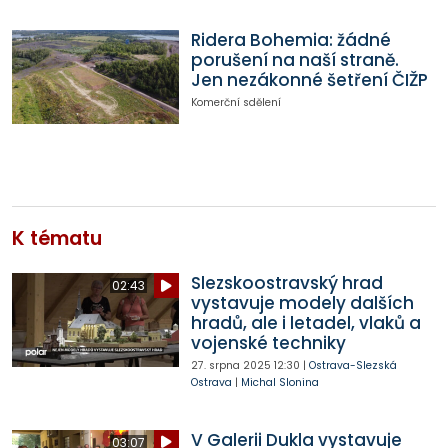
Ridera Bohemia: žádné
porušení na naší straně.
Jen nezákonné šetření ČIŽP
Komerční sdělení
K tématu
Slezskoostravský hrad
02:43
vystavuje modely dalších
hradů, ale i letadel, vlaků a
vojenské techniky
27. srpna 2025
12:30
|
Ostrava-Slezská
Ostrava
|
Michal Slonina
V Galerii Dukla vystavuje
03:07