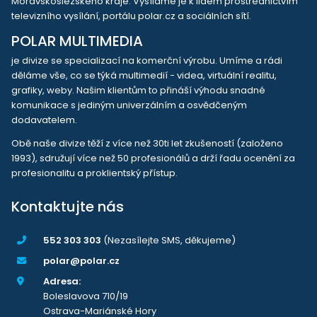
Moravskoslezského kraje. Vysíláme je k lidem prostřednictvím
televizního vysílání, portálu polar.cz a sociálních sítí.
POLAR MULTIMEDIA
je divize se specializací na komerční výrobu. Umíme a rádi
děláme vše, co se týká multimedií - videa, virtuální realitu,
grafiky, weby. Našim klientům to přináší výhodu snadné
komunikace s jediným univerzálním a osvědčeným
dodavatelem.
Obě naše divize těží z více než 30ti let zkušeností (založeno
1993), sdružují více než 50 profesionálů a drží řadu ocenění za
profesionalitu a proklientský přístup.
Kontaktujte nás
552 303 303
(Nezasílejte SMS, děkujeme)
polar@polar.cz
Adresa:
Boleslavova 710/19
Ostrava-Mariánské Hory