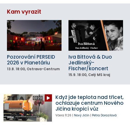
Kam vyrazit
Pozorování PERSEID
Iva Bittová & Duo
2026 v Planetáriu
Jedlinský-
Fischer/koncert
13.8.
18:00
, Ostrava-Centrum
15.9.
18:00
, Celý MS kraj
Když jde teplota nad třicet,
01:20
ochlazuje centrum Nového
Jičína kropicí vůz
Včera
11:26
|
Nový Jičín
|
Petra Dorazilová