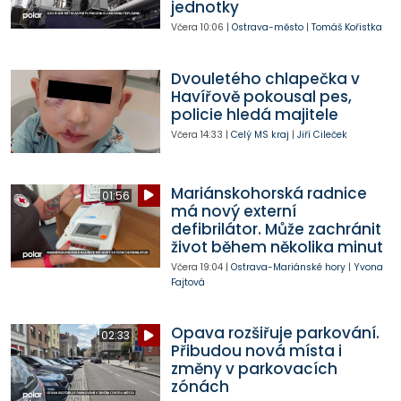
jednotky
Včera
10:06
|
Ostrava-město
|
Tomáš Kořistka
Dvouletého chlapečka v
Havířově pokousal pes,
policie hledá majitele
Včera
14:33
|
Celý MS kraj
|
Jiří Cileček
Mariánskohorská radnice
01:56
má nový externí
defibrilátor. Může zachránit
život během několika minut
Včera
19:04
|
Ostrava-Mariánské hory
|
Yvona
Fajtová
Opava rozšiřuje parkování.
02:33
Přibudou nová místa i
změny v parkovacích
zónách