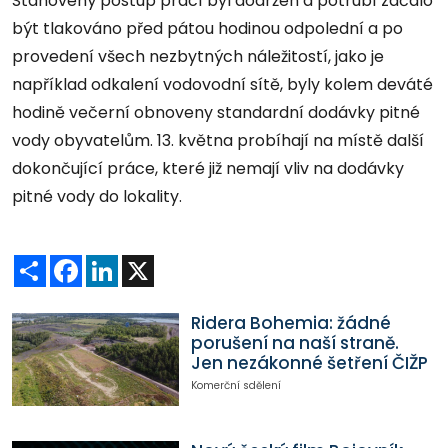
Stanovený postup prací byl dodržen a potrubí začalo
být tlakováno před pátou hodinou odpolední a po
provedení všech nezbytných náležitostí, jako je
například odkalení vodovodní sítě, byly kolem deváté
hodině večerní obnoveny standardní dodávky pitné
vody obyvatelům. 13. května probíhají na místě další
dokončující práce, které již nemají vliv na dodávky
pitné vody do lokality.
Sdílet
Facebook
LinkedIn
X
Ridera Bohemia: žádné
porušení na naší straně.
Jen nezákonné šetření ČIŽP
Komerční sdělení