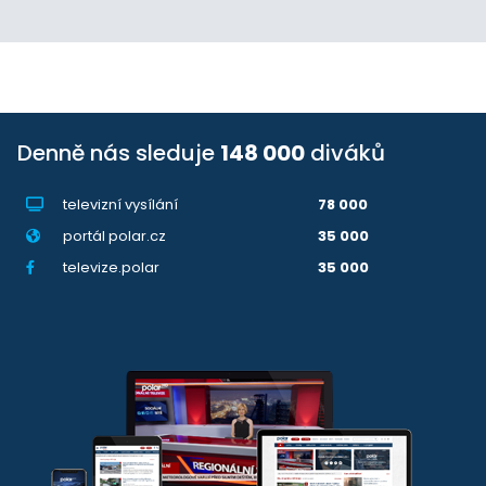
Denně nás sleduje
148 000
diváků
televizní vysílání
78 000
portál polar.cz
35 000
televize.polar
35 000