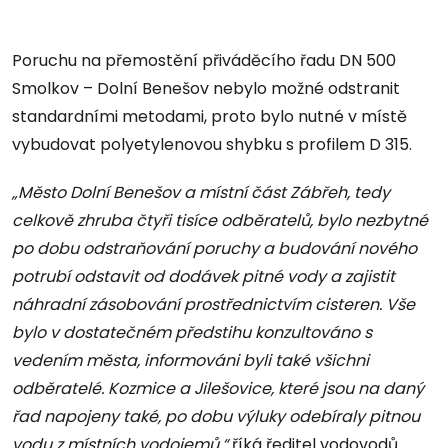
Poruchu na přemostění přiváděcího řadu DN 500
Smolkov – Dolní Benešov nebylo možné odstranit
standardními metodami, proto bylo nutné v místě
vybudovat polyetylenovou shybku s profilem D 315.
„Město Dolní Benešov a místní část Zábřeh, tedy
celkově zhruba čtyři tisíce odběratelů, bylo nezbytné
po dobu odstraňování poruchy a budování nového
potrubí odstavit od dodávek pitné vody a zajistit
náhradní zásobování prostřednictvím cisteren. Vše
bylo v dostatečném předstihu konzultováno s
vedením města, informováni byli také všichni
odběratelé. Kozmice a Jilešovice, které jsou na daný
řad napojeny také, po dobu výluky odebíraly pitnou
vodu z místních vodojemů,“
říká ředitel vodovodů