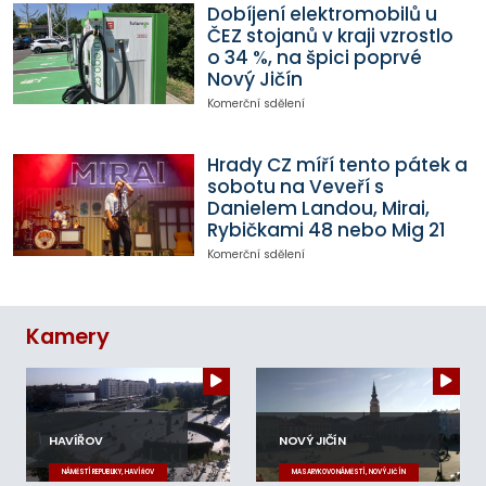
Dobíjení elektromobilů u
ČEZ stojanů v kraji vzrostlo
o 34 %, na špici poprvé
Nový Jičín
Komerční sdělení
Hrady CZ míří tento pátek a
sobotu na Veveří s
Danielem Landou, Mirai,
Rybičkami 48 nebo Mig 21
Komerční sdělení
Kamery
HAVÍŘOV
NOVÝ JIČÍN
NÁMĚSTÍ REPUBLIKY, HAVÍŘOV
MASARYKOVO NÁMĚSTÍ, NOVÝ JIČÍN