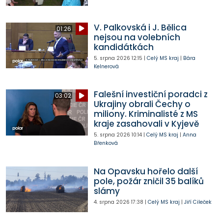
V. Palkovská i J. Bělica
01:26
nejsou na volebních
kandidátkách
5. srpna 2026
12:15
|
Celý MS kraj
|
Bára
Kelnerová
Falešní investiční poradci z
03:02
Ukrajiny obrali Čechy o
miliony. Kriminalisté z MS
kraje zasahovali v Kyjevě
5. srpna 2026
10:14
|
Celý MS kraj
|
Anna
Břenková
Na Opavsku hořelo další
pole, požár zničil 35 balíků
slámy
4. srpna 2026
17:38
|
Celý MS kraj
|
Jiří Cileček