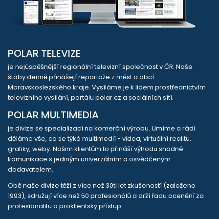
POLAR TELEVIZE
je nejúspěšnější regionální televizní společnost v ČR. Naše
štáby denně přinášejí reportáže z měst a obcí
Moravskoslezského kraje. Vysíláme je k lidem prostřednictvím
televizního vysílání, portálu polar.cz a sociálních sítí.
POLAR MULTIMEDIA
je divize se specializací na komerční výrobu. Umíme a rádi
děláme vše, co se týká multimedií - videa, virtuální realitu,
grafiky, weby. Našim klientům to přináší výhodu snadné
komunikace s jediným univerzálním a osvědčeným
dodavatelem.
Obě naše divize těží z více než 30ti let zkušeností (založeno
1993), sdružují více než 50 profesionálů a drží řadu ocenění za
profesionalitu a proklientský přístup.