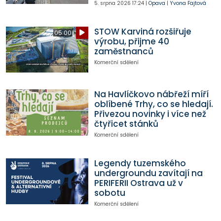
5. srpna 2026
17:24
|
Opava
|
Yvona Fajtová
STOW Karviná rozšiřuje
05:00
výrobu, přijme 40
zaměstnanců
Komerční sdělení
Na Havlíčkovo nábřeží míří
oblíbené Trhy, co se hledají.
Přivezou novinky i více než
čtyřicet stánků
Komerční sdělení
Legendy tuzemského
undergroundu zavítají na
PERIFERII Ostrava už v
sobotu
Komerční sdělení