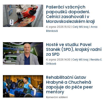
Pašeráci vzácných
papoušků dopadeni.
Celníci zasahovali i v
Moravskoslezském kraji
4. srpna 2026
15:02
|
Celý MS kraj
|
Anna
Břenková
Hosté ve studiu: Pavel
Staněk (SPD), krajský radní
za SPD
4. srpna 2026
14:30
|
Celý MS kraj
|
Renáta E.
Orlíková
Rehabilitační ústav
Hrabyně a Chuchelná
zapojuje do péče peer
mentory
Komerční sdělení