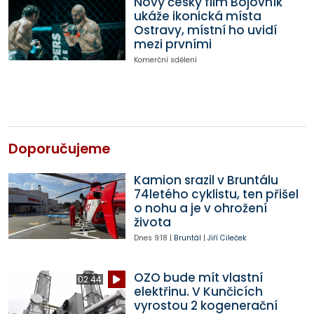
Nový český film Bojovník
ukáže ikonická místa
Ostravy, místní ho uvidí
mezi prvními
Komerční sdělení
Doporučujeme
Kamion srazil v Bruntálu
74letého cyklistu, ten přišel
o nohu a je v ohrožení
života
Dnes
9:18
|
Bruntál
|
Jiří Cileček
OZO bude mít vlastní
02:44
elektřinu. V Kunčicích
vyrostou 2 kogenerační