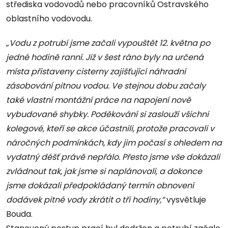
střediska vodovodů nebo pracovníků Ostravského
oblastního vodovodu.
„Vodu z potrubí jsme začali vypouštět 12. května po
jedné hodině ranní. Již v šest ráno byly na určená
místa přistaveny cisterny zajišťující náhradní
zásobování pitnou vodou. Ve stejnou dobu začaly
také vlastní montážní práce na napojení nově
vybudované shybky. Poděkování si zaslouží všichni
kolegové, kteří se akce účastnili, protože pracovali v
náročných podmínkách, kdy jim počasí s ohledem na
vydatný déšť právě nepřálo. Přesto jsme vše dokázali
zvládnout tak, jak jsme si naplánovali, a dokonce
jsme dokázali předpokládaný termín obnovení
dodávek pitné vody zkrátit o tři hodiny,“
vysvětluje
Bouda.