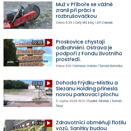
Muž v Příboře se vážně
zranil při práci s
rozbrušovačkou
Včera
9:35
|
Celý MS kraj
|
Jiří Cileček
Proskovice chystají
02:46
odbahnění. Ostrava je
podpoří z Fondu životního
prostředí.
Včera
9:14
|
Ostrava-město
|
Tomáš Kořistka
Dohoda Frýdku-Místku a
02:53
Slezanu Holding přinesla
novou parkovací plochu
5. srpna 2026
16:12
|
Frýdek-Místek
|
Tomáš
Tikal
Zdravotníci obměňují flotilu
01:18
vozů. Sanitky budou