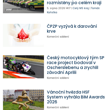
rozmístěny po celém kraji
5. srpna 2026
14:17
|
Celý MS kraj
|
Tomáš
Kořistka
ČPZP vyzývá k darování
krve
Komerční sdělení
Český motocyklový tým SP
race project bodoval v
Oscherslebenu a zrychlil
závodní Aprilii
Komerční sdělení
Vánoční hvězda HSF
System vyhrála BIM Awards
2026
Komerční sdělení