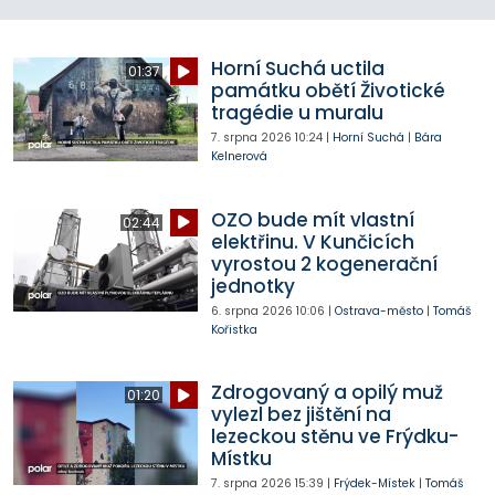
Horní Suchá uctila
01:37
památku obětí Životické
tragédie u muralu
7. srpna 2026
10:24
|
Horní Suchá
|
Bára
Kelnerová
OZO bude mít vlastní
02:44
elektřinu. V Kunčicích
vyrostou 2 kogenerační
jednotky
6. srpna 2026
10:06
|
Ostrava-město
|
Tomáš
Kořistka
Zdrogovaný a opilý muž
01:20
vylezl bez jištění na
lezeckou stěnu ve Frýdku-
Místku
7. srpna 2026
15:39
|
Frýdek-Místek
|
Tomáš