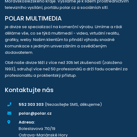
Moravskoslezského kraje. Vysíláme je k lidem prostřednictvím
televizního vysílání, portálu polar.cz a sociálních sítí.
POLAR MULTIMEDIA
je divize se specializací na komerční výrobu. Umíme a rádi
děláme vše, co se týká multimedií - videa, virtuální realitu,
grafiky, weby. Našim klientům to přináší výhodu snadné
komunikace s jediným univerzálním a osvědčeným
dodavatelem.
Obě naše divize těží z více než 30ti let zkušeností (založeno
1993), sdružují více než 50 profesionálů a drží řadu ocenění za
profesionalitu a proklientský přístup.
Kontaktujte nás
552 303 303
(Nezasílejte SMS, děkujeme)
polar@polar.cz
Adresa:
Boleslavova 710/19
Ostrava-Mariánské Hory