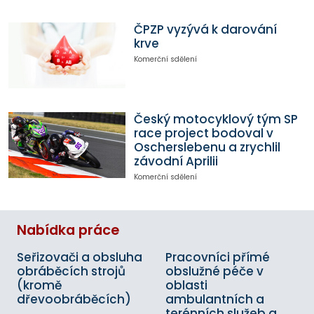
ČPZP vyzývá k darování
krve
Komerční sdělení
Český motocyklový tým SP
race project bodoval v
Oscherslebenu a zrychlil
závodní Aprilii
Komerční sdělení
Nabídka práce
Seřizovači a obsluha
Pracovníci přímé
obráběcích strojů
obslužné péče v
(kromě
oblasti
dřevoobráběcích)
ambulantních a
terénních služeb a