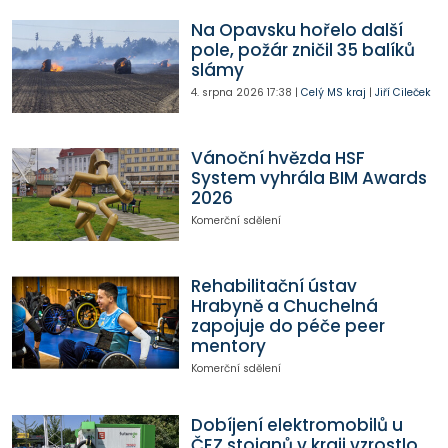
Na Opavsku hořelo další
pole, požár zničil 35 balíků
slámy
4. srpna 2026
17:38
|
Celý MS kraj
|
Jiří Cileček
Vánoční hvězda HSF
System vyhrála BIM Awards
2026
Komerční sdělení
Rehabilitační ústav
Hrabyně a Chuchelná
zapojuje do péče peer
mentory
Komerční sdělení
Dobíjení elektromobilů u
ČEZ stojanů v kraji vzrostlo