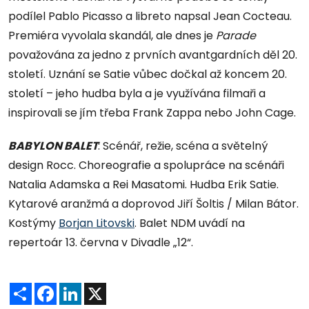
podílel Pablo Picasso a libreto napsal Jean Cocteau.
Premiéra vyvolala skandál, ale dnes je
Parade
považována za jedno z prvních avantgardních děl 20.
století. Uznání se Satie vůbec dočkal až koncem 20.
století – jeho hudba byla a je využívána filmaři a
inspirovali se jím třeba Frank Zappa nebo John Cage.
BABYLON BALET
: Scénář, režie, scéna a světelný
design Rocc. Choreografie a spolupráce na scénáři
Natalia Adamska a Rei Masatomi. Hudba Erik Satie.
Kytarové aranžmá a doprovod Jiří Šoltis / Milan Bátor.
Kostýmy
Borjan Litovski
. Balet NDM uvádí na
repertoár 13. června v Divadle „12“.
Sdílet
Facebook
LinkedIn
X