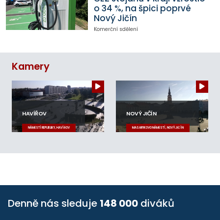
o 34 %, na špici poprvé
Nový Jičín
Komerční sdělení
Kamery
HAVÍŘOV
NOVÝ JIČÍN
NÁMĚSTÍ REPUBLIKY, HAVÍŘOV
MASARYKOVO NÁMĚSTÍ, NOVÝ JIČÍN
Denně nás sleduje
148 000
diváků