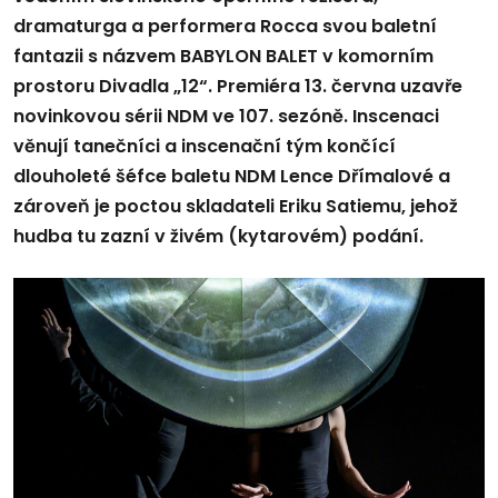
dramaturga a performera Rocca svou baletní
fantazii s názvem BABYLON BALET v komorním
prostoru Divadla „12“. Premiéra 13. června uzavře
novinkovou sérii NDM ve 107. sezóně. Inscenaci
věnují tanečníci a inscenační tým končící
dlouholeté šéfce baletu NDM Lence Dřímalové a
zároveň je poctou skladateli Eriku Satiemu, jehož
hudba tu zazní v živém (kytarovém) podání.