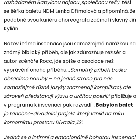
rozhádaném Babylonu najdou ‚společnou řeč‘,
“ těší
se šéfka baletu NDM Lenka Dřímalová a připomíná, že
podobně svou kariéru choreografa začínal i slavný Jiří
Kylián.
Název i téma inscenace jsou samozřejmě narážkou na
známý biblický příběh, ale jak zdůrazňuje režisér a
autor scénáře Rocc, jde spíše o asociace než
vyprávění onoho příběhu
. „Samotný příběh trošku
obracíme naruby – na jedné straně pro nás
samozřejmě různé jazyky znamenají komplikaci, ale
zároveň představují výzvu a určitou poezii,“
přibližuje a
v programu k inscenaci pak rozvádí:
„
Babylon balet
je tanečně-divadelní projekt, který vznikl na míru
komornímu prostoru Divadla ‚12‘.
Jedná se o intimní a emocionálně bohatou inscenaci