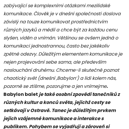
zabývající se komplexními otázkami mezilidské
komunikace. Člověk je v dnešní společnosti doslova
závislý na touze komunikovat prostřednictvím
různých jazyků a médií a chce být za každou cenu
slyšen, viděn a vnímán. Většinou se ovšem jedná o
komunikaci jednostrannou, často bez jakékoliv
zpětné odezvy. Důležitým elementem komunikace je
nejen projevování sebe sama, ale především
naslouchání druhému. Chceme-li skutečně poznat
chaotický svět (dnešní ‚Babylon‘) a lidi kolem nás,
pozorně se ztišme, pozorujme a jen vnímejme
.
Babylon balet
je také osobní zpovědí tanečníků z
různých kultur a konců světa, jejichž cesty se
setkávají v Ostravě. Tanec je důležitým prvkem
jejich vzájemné komunikace a interakce s
publikem. Pohybem se vyjadřují a zároveň si