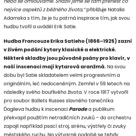
nebo se omlouváme. Snažili jsme se tam přenést co
nejvíce aspektů z běžného života,“
přibližuje Natalia
Adamska s tím, že je tu patrná inspirace tím, jak svou
hudbu tvořil a uváděl Erik Satie.
Hudba Francouze Erika Satieho (1866–1925) zazní
v živém podání kytary klasické a elektrické.
Některé skladby jsou původně psány pro klavír, v
naší inscenaci mají kytarová
aranžmá.
Na svou
dobu byl Satie skladatelem velmi progresivním a
originálním, leč nedoceněným. Zemřel v 59 letech na
následky svého bouřlivého života. V roce 1917 vytvořil
pro soubor Ballets Russes slavného tanečníka
Ďagileva hudbu k inscenaci
Parade
a publikum
překvapil použitím netradičních zvuků – do orchestru
zapojil například psací stroj, sirénu, výstřely či zvuky
městského ruchu. Na výtvarné podobě se tehdy