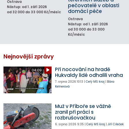
Ostrava
pečovatelé v oblasti
Nástup: od 1. září 2026
domácí péče
od 32 000 do 33 000 Kč/měsíc
Ostrava
Nástup: od 1. září 2026
od 30 000 do 33 000
Kč/měsíc
Nejnovější zprávy
Při nocování na hradě
04:09
Hukvaldy lidé odhalili vraha
7. srpna 2026
10:13
|
Celý MS kraj
|
Bára
Kelnerová
Muž v Příboře se vážně
zranil při práci s
rozbrušovačkou
6. srpna 2026
9:35
|
Celý MS kraj
|
Jiří Cileček