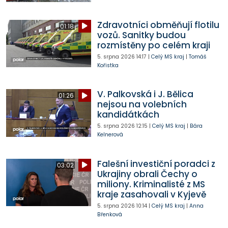
Zdravotníci obměňují flotilu
01:18
vozů. Sanitky budou
rozmístěny po celém kraji
5. srpna 2026
14:17
|
Celý MS kraj
|
Tomáš
Kořistka
V. Palkovská i J. Bělica
01:26
nejsou na volebních
kandidátkách
5. srpna 2026
12:15
|
Celý MS kraj
|
Bára
Kelnerová
Falešní investiční poradci z
03:02
Ukrajiny obrali Čechy o
miliony. Kriminalisté z MS
kraje zasahovali v Kyjevě
5. srpna 2026
10:14
|
Celý MS kraj
|
Anna
Břenková