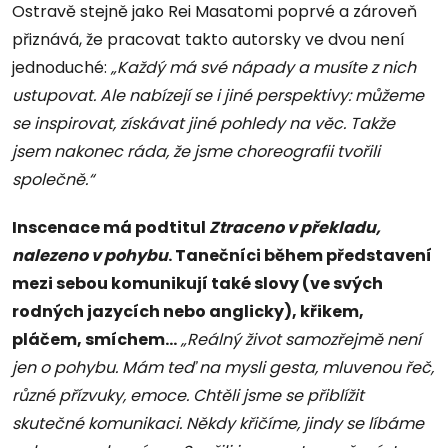
Ostravě stejně jako Rei Masatomi poprvé a zároveň
přiznává, že pracovat takto autorsky ve dvou není
jednoduché:
„Každý má své nápady a musíte z nich
ustupovat. Ale nabízejí se i jiné perspektivy: můžeme
se inspirovat, získávat jiné pohledy na věc. Takže
jsem nakonec ráda, že jsme choreografii tvořili
společně.“
Inscenace má podtitul
Ztraceno v překladu,
nalezeno v pohybu
. Tanečníci během představení
mezi sebou komunikují také slovy (ve svých
rodných jazycích nebo anglicky), křikem,
pláčem, smíchem…
„Reálný život samozřejmě není
jen o pohybu. Mám teď na mysli gesta, mluvenou řeč,
různé přízvuky, emoce. Chtěli jsme se přiblížit
skutečné komunikaci. Někdy křičíme, jindy se líbáme