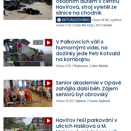
osobním autem v centru
Havířova, stroj vyletěl ze
silnice na chodník
AKTUALIZOVÁNO
Včera
18:48
,
vydáno
včera
17:51
|
Celý MS kraj
|
Jiří Cileček
V Palkovicích válí s
01:30
humornými videi, na
dožínky jede Petr Kotvald
na kombajnu
Včera
9:16
|
Palkovice
|
Libor Běčák
Senior akademie v Opavě
02:50
zahájila další běh. Zájem
seniorů byl obrovský
Včera
10:28
|
Opava
|
Yvona Fajtová
Havířov řeší parkování v
02:38
ulicích Haškova a M.