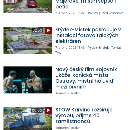
Majerové, místní sepsali
petici
7. srpna 2026
11:56
|
Havířov
|
Bára Kelnerová
Frýdek-Místek pokračuje v
02:53
instalaci fotovoltaických
elektráren
7. srpna 2026
15:43
|
Frýdek-Místek
|
Tomáš
Tikal
Nový český film Bojovník
ukáže ikonická místa
Ostravy, místní ho uvidí
mezi prvními
Komerční sdělení
STOW Karviná rozšiřuje
05:00
výrobu, přijme 40
zaměstnanců
Komerční sdělení