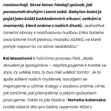
naslouchají. Skrze tanec hledají způsob, jak
porozumět druhým i sami sobě. Babylon balet je
pojat jako koláž každodenních situací, setkání a
momentů, které známe z našich životů.
Jednotlivé
taneční obrazy s nadčasovou hudbou Erika Satieho
asociativně tvoří pestrou mozaiku zážitků, ve které
pohyb napoví to, co slova nedokážou.“
Rei Masatomi
k tvůrčímu procesu říká:
„Naše
zkoušení je spolupráce – nepřistupujeme k tvorbě ve
stylu ‚ty udělej toto, ty bys měl udělat tamto‘. Je to
spíše sdílení našich myšlenek, navzájem se
inspirujeme a učíme. Kolegy v souboru známe, víme,
jak tančíme, jak přemýšlíme a jakým způsobem
pracujeme. Takže to jde hladce.“
Natalia Adamska
tvořila vlastní dílo pro běžný repertoár NDM v