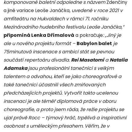
komponované baletní odpoledne s názvem
Zdenčiny
a jiné variace Leoše Janáčka
, uvedené v roce 2021 v
amfiteátru na Hukvaldech v rámci 71. ročníku
Mezinárodního hudebního festivalu Leoše Janáčka,“
připomíná Lenka Dřímalová
a pokračuje
: „Jiný je
ale u nového projektu formát –
Babylon balet
je
75minutová inscenace s ambicí stát se pevnou
součástí repertoáru divadla.
Rei Masatomi
a
Natalia
Adamska
jsou profesionální tanečníci s velkým
talentem a odvahou, kteří se jako choreografové a
také tanečníci účastnili všech zmiňovaných
předcházejících projektů. Vytvořit takto ucelenou
inscenaci je ale téměř diplomová práce v oboru
choreografie, a proto jsem ráda, že režie projektu se
ujal právě Rocc – týmový hráč, trpělivá a inspirativní
osobnost s uměleckým přesahem. Věřím, že v