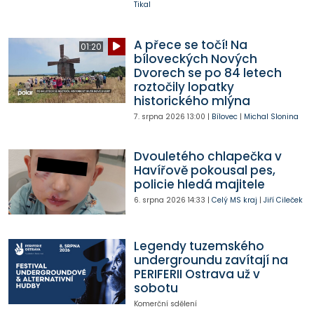
Tikal
A přece se točí! Na
01:20
bíloveckých Nových
Dvorech se po 84 letech
roztočily lopatky
historického mlýna
7. srpna 2026
13:00
|
Bílovec
|
Michal Slonina
Dvouletého chlapečka v
Havířově pokousal pes,
policie hledá majitele
6. srpna 2026
14:33
|
Celý MS kraj
|
Jiří Cileček
Legendy tuzemského
undergroundu zavítají na
PERIFERII Ostrava už v
sobotu
Komerční sdělení