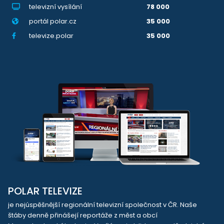
televizní vysílání
78 000
portál polar.cz
35 000
televize.polar
35 000
POLAR TELEVIZE
je nejúspěšnější regionální televizní společnost v ČR. Naše
štáby denně přinášejí reportáže z měst a obcí