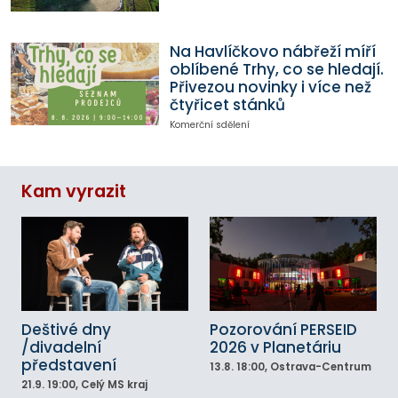
Na Havlíčkovo nábřeží míří
oblíbené Trhy, co se hledají.
Přivezou novinky i více než
čtyřicet stánků
Komerční sdělení
Kam vyrazit
Deštivé dny
Pozorování PERSEID
/divadelní
2026 v Planetáriu
představení
13.8.
18:00
, Ostrava-Centrum
21.9.
19:00
, Celý MS kraj