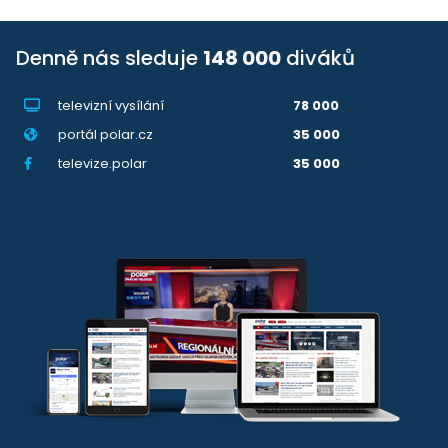
Denně nás sleduje
148 000
diváků
televizní vysílání
78 000
portál polar.cz
35 000
televize.polar
35 000