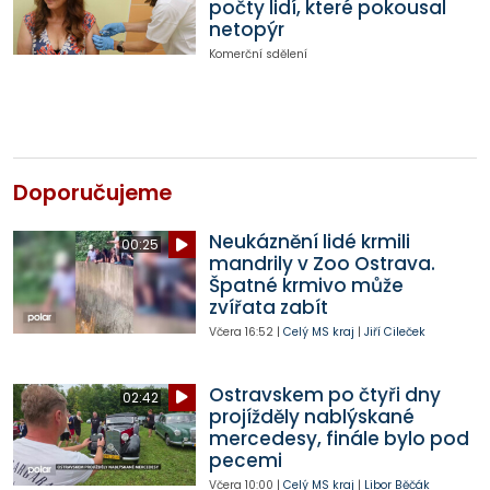
počty lidí, které pokousal
netopýr
Komerční sdělení
Doporučujeme
Neukáznění lidé krmili
00:25
mandrily v Zoo Ostrava.
Špatné krmivo může
zvířata zabít
Včera
16:52
|
Celý MS kraj
|
Jiří Cileček
Ostravskem po čtyři dny
02:42
projížděly nablýskané
mercedesy, finále bylo pod
pecemi
Včera
10:00
|
Celý MS kraj
|
Libor Běčák