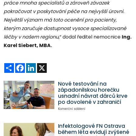
práce mnoha specialistů a zároveň závazek
pokračovat v poskytování péče na nejvyšší úrovni.
Největší význam má toto ocenění pro pacienty,
kterým zaručuje dostupnost vysoce specializované
léčby v našem regionu
,“ dodal ředitel nemocnice
Ing.
Karel Siebert, MBA.
Sdílet
Facebook
LinkedIn
X
Nové testování na
západonilskou horečku
usnadní návrat dárců krve
po dovolené v zahraničí
Komerční sdělení
Infektologové FN Ostrava
během léta evidují zvýšené