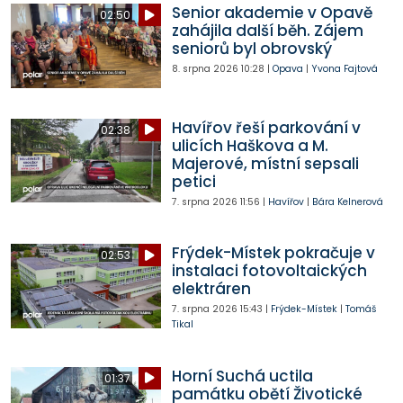
Senior akademie v Opavě
02:50
zahájila další běh. Zájem
seniorů byl obrovský
8. srpna 2026
10:28
|
Opava
|
Yvona Fajtová
Havířov řeší parkování v
02:38
ulicích Haškova a M.
Majerové, místní sepsali
petici
7. srpna 2026
11:56
|
Havířov
|
Bára Kelnerová
Frýdek-Místek pokračuje v
02:53
instalaci fotovoltaických
elektráren
7. srpna 2026
15:43
|
Frýdek-Místek
|
Tomáš
Tikal
Horní Suchá uctila
01:37
památku obětí Životické