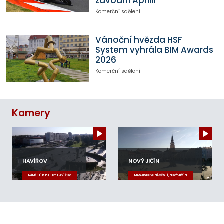
závodní Aprilii
Komerční sdělení
Vánoční hvězda HSF
System vyhrála BIM Awards
2026
Komerční sdělení
Kamery
HAVÍŘOV
NOVÝ JIČÍN
NÁMĚSTÍ REPUBLIKY, HAVÍŘOV
MASARYKOVO NÁMĚSTÍ, NOVÝ JIČÍN