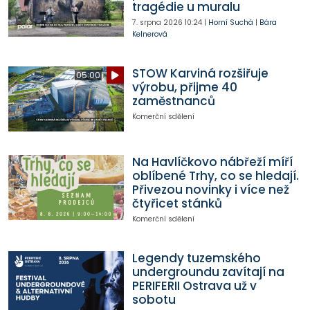
tragédie u muralu
7. srpna 2026
10:24
|
Horní Suchá
|
Bára
Kelnerová
STOW Karviná rozšiřuje
05:00
výrobu, přijme 40
zaměstnanců
Komerční sdělení
Na Havlíčkovo nábřeží míří
oblíbené Trhy, co se hledají.
Přivezou novinky i více než
čtyřicet stánků
Komerční sdělení
Legendy tuzemského
undergroundu zavítají na
PERIFERII Ostrava už v
sobotu