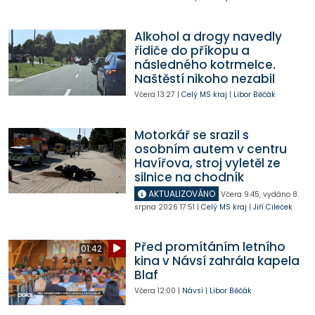
Alkohol a drogy navedly
řidiče do příkopu a
následného kotrmelce.
Naštěstí nikoho nezabil
Včera
13:27
|
Celý MS kraj
|
Libor Běčák
Motorkář se srazil s
osobním autem v centru
Havířova, stroj vyletěl ze
silnice na chodník
AKTUALIZOVÁNO
Včera
9:45
,
vydáno 8.
srpna 2026
17:51
|
Celý MS kraj
|
Jiří Cileček
Před promítáním letního
01:42
kina v Návsí zahrála kapela
Blaf
Včera
12:00
|
Návsí
|
Libor Běčák