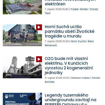
elektráren
7. srpna 2026
15:43
|
Frýdek-Místek
|
Tomáš
Tikal
Horní Suchá uctila
01:37
památku obětí Životické
tragédie u muralu
7. srpna 2026
10:24
|
Horní Suchá
|
Bára
Kelnerová
OZO bude mít vlastní
02:44
elektřinu. V Kunčicích
vyrostou 2 kogenerační
jednotky
6. srpna 2026
10:06
|
Ostrava-město
|
Tomáš
Kořistka
Legendy tuzemského
undergroundu zavítají na
PERIFERII Ostrava už v