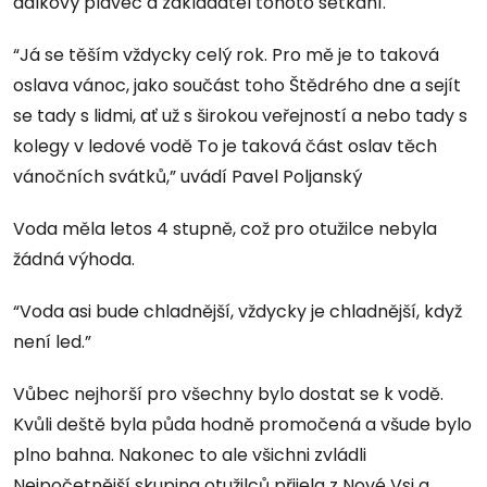
dálkový plavec a zakladatel tohoto setkání.
“Já se těším vždycky celý rok. Pro mě je to taková
oslava vánoc, jako součást toho Štědrého dne a sejít
se tady s lidmi, ať už s širokou veřejností a nebo tady s
kolegy v ledové vodě To je taková část oslav těch
vánočních svátků,” uvádí Pavel Poljanský
Voda měla letos 4 stupně, což pro otužilce nebyla
žádná výhoda.
“Voda asi bude chladnější, vždycky je chladnější, když
není led.”
Vůbec nejhorší pro všechny bylo dostat se k vodě.
Kvůli deště byla půda hodně promočená a všude bylo
plno bahna. Nakonec to ale všichni zvládli
Nejpočetnější skupina otužilců přijela z Nové Vsi a