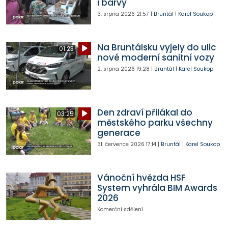
i barvy
3. srpna 2026
21:57
|
Bruntál
|
Karel Soukop
Na Bruntálsku vyjely do ulic
01:23
nové moderní sanitní vozy
2. srpna 2026
19:28
|
Bruntál
|
Karel Soukop
Den zdraví přilákal do
03:25
městského parku všechny
generace
31. července 2026
17:14
|
Bruntál
|
Karel Soukop
Vánoční hvězda HSF
System vyhrála BIM Awards
2026
Komerční sdělení