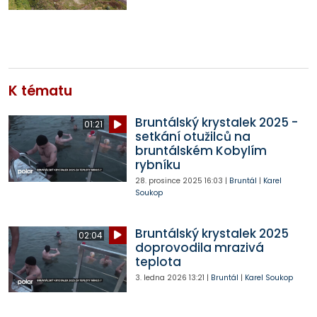
K tématu
Bruntálský krystalek 2025 -
01:21
setkání otužilců na
bruntálském Kobylím
rybníku
28. prosince 2025
16:03
|
Bruntál
|
Karel
Soukop
Bruntálský krystalek 2025
02:04
doprovodila mrazivá
teplota
3. ledna 2026
13:21
|
Bruntál
|
Karel Soukop