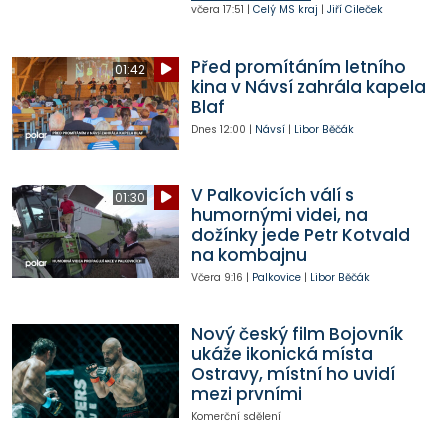
včera
17:51
|
Celý MS kraj
|
Jiří Cileček
Před promítáním letního
01:42
kina v Návsí zahrála kapela
Blaf
Dnes
12:00
|
Návsí
|
Libor Běčák
V Palkovicích válí s
01:30
humornými videi, na
dožínky jede Petr Kotvald
na kombajnu
Včera
9:16
|
Palkovice
|
Libor Běčák
Nový český film Bojovník
ukáže ikonická místa
Ostravy, místní ho uvidí
mezi prvními
Komerční sdělení