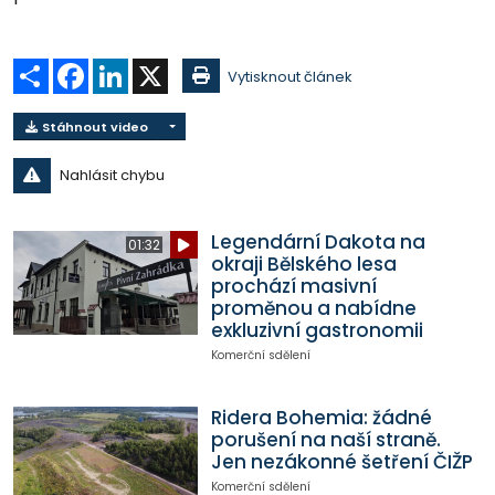
Sdílet
Facebook
LinkedIn
X
Vytisknout článek
Stáhnout video
Nahlásit chybu
Legendární Dakota na
01:32
okraji Bělského lesa
prochází masivní
proměnou a nabídne
exkluzivní gastronomii
Komerční sdělení
Ridera Bohemia: žádné
porušení na naší straně.
Jen nezákonné šetření ČIŽP
Komerční sdělení