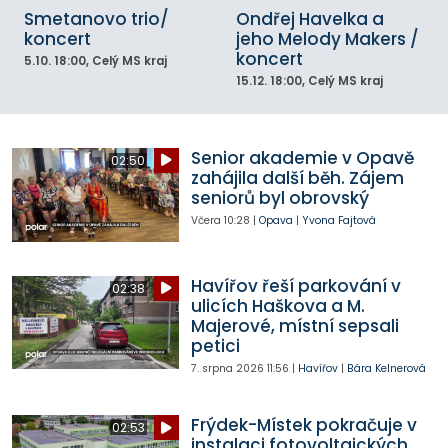
Smetanovo trio/
Ondřej Havelka a
koncert
jeho Melody Makers /
koncert
5.10.
18:00
, Celý MS kraj
15.12.
18:00
, Celý MS kraj
Senior akademie v Opavě
02:50
zahájila další běh. Zájem
seniorů byl obrovský
Včera
10:28
|
Opava
|
Yvona Fajtová
Havířov řeší parkování v
02:38
ulicích Haškova a M.
Majerové, místní sepsali
petici
7. srpna 2026
11:56
|
Havířov
|
Bára Kelnerová
Frýdek-Místek pokračuje v
02:53
instalaci fotovoltaických