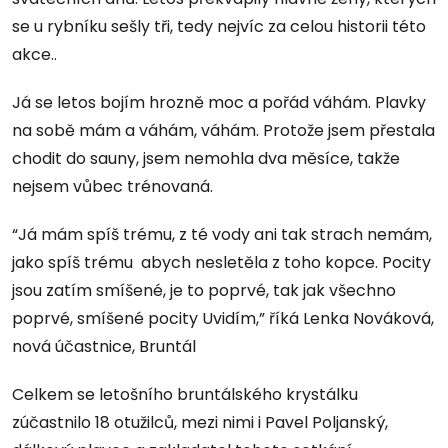
se u rybníku sešly tři, tedy nejvíc za celou historii této
akce..
Já se letos bojím hrozně moc a pořád váhám. Plavky
na sobě mám a váhám, váhám. Protože jsem přestala
chodit do sauny, jsem nemohla dva měsíce, takže
nejsem vůbec trénovaná.
“Já mám spíš trému, z té vody ani tak strach nemám,
jako spíš trému abych nesletěla z toho kopce. Pocity
jsou zatím smíšené, je to poprvé, tak jak všechno
poprvé, smíšené pocity Uvidím,” říká Lenka Nováková,
nová účastnice, Bruntál
Celkem se letošního bruntálského krystálku
zúčastnilo 18 otužilců, mezi nimi i Pavel Poljanský,