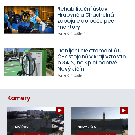
Rehabilitační ústav
Hrabyně a Chuchelná
zapojuje do péče peer
mentory
Komerční sdělení
Dobíjení elektromobilů u
ČEZ stojanů v kraji vzrostlo
o 34 %, na špici poprvé
Nový Jičín
Komerční sdělení
Kamery
HAVÍŘOV
NOVÝ JIČÍN