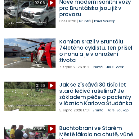
Nové moderní sanitní vozy
02:06
pro Bruntálsko jsou již v
provozu
Dnes
10:28
|
Bruntál
|
Karel Soukop
Kamion srazil v Bruntálu
74letého cyklistu, ten přišel
o nohu a je v ohrožení
života
7. srpna 2026
9:18
|
Bruntál
|
Jiří Cileček
Jak se získává 30 tisíc let
01:26
stará léčivá rašelina? Je
základem péče o pacienty
v lázních Karlova Studánka
5. srpna 2026
17:31
|
Bruntál
|
Karel Soukop
Buchtobraní ve Starém
05:56
Městě lákalo na chutě, vůně