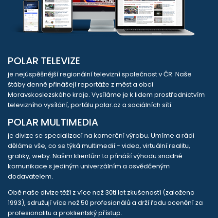
POLAR TELEVIZE
je nejúspěšnější regionální televizní společnost v ČR. Naše
štáby denně přinášejí reportáže z měst a obcí
Moravskoslezského kraje. Vysíláme je k lidem prostřednictvím
televizního vysílání, portálu polar.cz a sociálních sítí.
POLAR MULTIMEDIA
je divize se specializací na komerční výrobu. Umíme a rádi
děláme vše, co se týká multimedií - videa, virtuální realitu,
grafiky, weby. Našim klientům to přináší výhodu snadné
komunikace s jediným univerzálním a osvědčeným
dodavatelem.
Obě naše divize těží z více než 30ti let zkušeností (založeno
1993), sdružují více než 50 profesionálů a drží řadu ocenění za
profesionalitu a proklientský přístup.