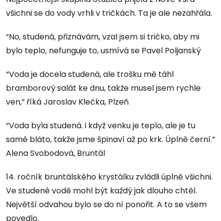
všichni se do vody vrhli v tričkách. Ta je ale nezahřála.
“No, studená, přiznávám, vzal jsem si tričko, aby mi
bylo teplo, nefunguje to, usmívá se Pavel Poljanský
“Voda je docela studená, ale trošku mě táhl
bramborový salát ke dnu, takže musel jsem rychle
ven,” říká Jaroslav Klečka, Plzeň
“Voda byla studená. i když venku je teplo, ale je tu
samé bláto, takže jsme špinaví až po krk. Úplně černí.”
Alena Svobodová, Bruntál
14. ročník bruntálského krystálku zvládli úplně všichni.
Ve studené vodě mohl být každý jak dlouho chtěl.
Největší odvahou bylo se do ní ponořit. A to se všem
povedlo.