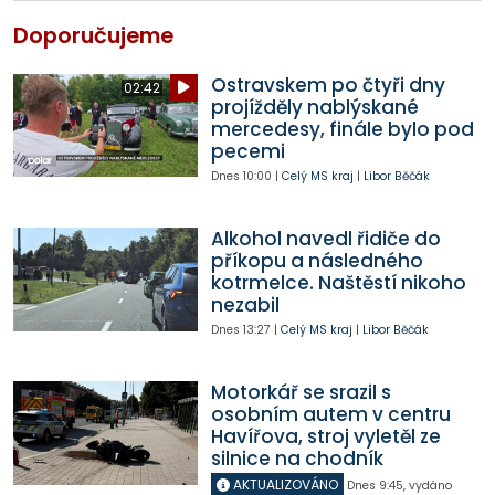
Doporučujeme
Ostravskem po čtyři dny
02:42
projížděly nablýskané
mercedesy, finále bylo pod
pecemi
Dnes
10:00
|
Celý MS kraj
|
Libor Běčák
Alkohol navedl řidiče do
příkopu a následného
kotrmelce. Naštěstí nikoho
nezabil
Dnes
13:27
|
Celý MS kraj
|
Libor Běčák
Motorkář se srazil s
osobním autem v centru
Havířova, stroj vyletěl ze
silnice na chodník
AKTUALIZOVÁNO
Dnes
9:45
,
vydáno