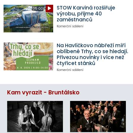
STOW Karviná rozšiřuje
05:00
výrobu, přijme 40
zaměstnanců
Komerční sdělení
Na Havlíčkovo nábřeží míří
oblíbené Trhy, co se hledají.
Přivezou novinky i více než
čtyřicet stánků
Komerční sdělení
Kam vyrazit - Bruntálsko