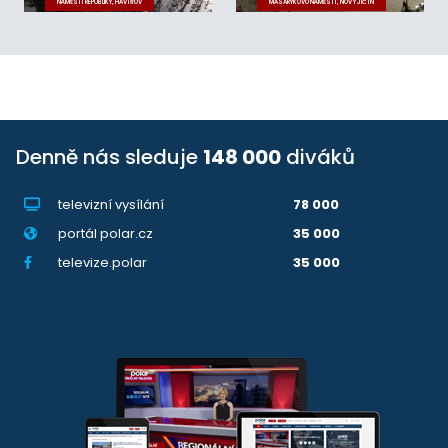
NÁMĚSTÍ REPUBLIKY, HAVÍŘOV
MASARYKOVO NÁMĚSTÍ, NOVÝ JIČÍN
Denně nás sleduje
148 000
diváků
televizní vysílání
78 000
portál polar.cz
35 000
televize.polar
35 000