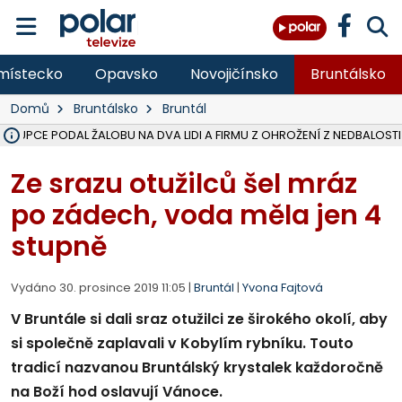
místecko
Opavsko
Novojičínsko
Bruntálsko
Domů
Bruntálsko
Bruntál
ÁSTUPCE PODAL ŽALOBU NA DVA LIDI A FIRMU Z OHROŽENÍ Z NEDBALOSTI
NA SLEZSKÉ HARTĚ PŘIBYLO SINIC, VODA MÁ HORŠÍ KVALITU, HYGIENI
NA BÍLOVECKÝCH NOVÝCH DVORECH SE PO 84 LETECH ROZTOČILY L
KARVINSKÉ MOŘE ZÍSKÁ NOVÉ GASTRO ZÁZEMÍ S VYHLÍDKOVOU TER
REKONSTRUKCE MATEŘSKÉ ŠKOLY V CHLEBIČOVĚ MÍŘÍ DO FINÁLE, VÍ
CYKLISTU (74) SRAZIL V BRUNTÁLU KAMION, JE V OHROŽENÍ ŽIVOTA,
POLICIE HLEDÁ PŘÍPADNÉ SVĚDKY, KTEŘÍ POMŮŽOU OBJASNIT PRŮ
MS KRAJ DOKONČIL OPRAVU SILNICE MEZI VRBNEM A HEŘMANOVICEM
SMVAK NABÍZÍ V DOBĚ SUCHA VODU OBCÍM A FIRMÁM, CISTERNY JE
F-M POKRAČUJE V INSTALACI FOTOVOLTAICKÝCH ELEKTRÁREN, REP
SENIOR AKADEMIE V OPAVĚ ZAHÁJILA DALŠÍ BĚH, REPORTÁŽ NA POL
PLANETÁRIUM V OSTRAVĚ CHYSTÁ POZOROVÁNÍ ČÁSTEČNÉHO ZATMĚ
OPRAVA ULIC V HAVÍŘOVĚ UKONČÍ NELEGÁLNÍ PARKOVÁNÍ VE VNI
V HAVÍŘOVĚ SE TĚŽCE ZRANIL MOTORKÁŘ PO SRÁŽCE S AUTEM, INF
TRAGICKÁ SRÁŽKA VLAKU S KAMIONEM V DOLNÍ LUTYNI Z LEDNA 
Ze srazu otužilců šel mráz
po zádech, voda měla jen 4
stupně
Vydáno 30. prosince 2019 11:05 |
Bruntál
|
Yvona Fajtová
V Bruntále si dali sraz otužilci ze širokého okolí, aby
si společně zaplavali v Kobylím rybníku. Touto
tradicí nazvanou Bruntálský krystalek každoročně
na Boží hod oslavují Vánoce.