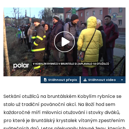
Přehrát
video
Stáhnout přepis
Stáhnout video
Setkání otužilců na bruntálském Kobylím rybníce se
stalo už tradiční povánoční akcí. Na Boží hod sem
každoročně míří milovníci otužování i stovky diváků,
pro které je Bruntálský krystalek vítaným zpestřením
svátečních dnů. Letos překvapily hlavně ženy, kterých