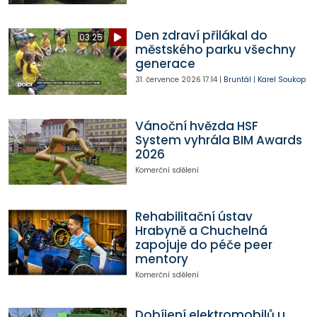
Den zdraví přilákal do
03:25
městského parku všechny
generace
31. července 2026
17:14
|
Bruntál
|
Karel Soukop
Vánoční hvězda HSF
System vyhrála BIM Awards
2026
Komerční sdělení
Rehabilitační ústav
Hrabyně a Chuchelná
zapojuje do péče peer
mentory
Komerční sdělení
Dobíjení elektromobilů u