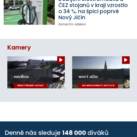
ČEZ stojanů v kraji vzrostlo
o 34 %, na špici poprvé
Nový Jičín
Komerční sdělení
Kamery
HAVÍŘOV
NOVÝ JIČÍN
NÁMĚSTÍ REPUBLIKY, HAVÍŘOV
MASARYKOVO NÁMĚSTÍ, NOVÝ JIČÍN
Denně nás sleduje
148 000
diváků