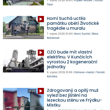
7. srpna 2026
15:43
|
Frýdek-Místek
|
Tomáš
Tikal
Horní Suchá uctila
01:37
památku obětí Životické
tragédie u muralu
7. srpna 2026
10:24
|
Horní Suchá
|
Bára
Kelnerová
OZO bude mít vlastní
02:44
elektřinu. V Kunčicích
vyrostou 2 kogenerační
jednotky
6. srpna 2026
10:06
|
Ostrava-město
|
Tomáš
Kořistka
Zdrogovaný a opilý muž
01:20
vylezl bez jištění na
lezeckou stěnu ve Frýdku-
Místku