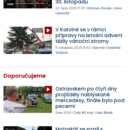
30. listopadu
23. října 2025
17:37
|
Ostrava-Poruba
|
Jana
Lipowská
V Karviné se v rámci
03:20
přípravy na letošní advent
těžily vánoční stromy
11. listopadu 2025
15:52
|
Karviná
|
Gabriela
Stašová
Doporučujeme
Ostravskem po čtyři dny
02:42
projížděly nablýskané
mercedesy, finále bylo pod
pecemi
Dnes
10:00
|
Celý MS kraj
|
Libor Běčák
Motorkář se srazil s