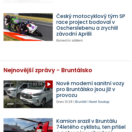
Český motocyklový tým SP
race project bodoval v
Oscherslebenu a zrychlil
závodní Aprilii
Komerční sdělení
Nejnovější zprávy - Bruntálsko
Nové moderní sanitní vozy
02:06
pro Bruntálsko jsou již v
provozu
Dnes
10:28
|
Bruntál
|
Karel Soukop
Kamion srazil v Bruntálu
74letého cyklistu, ten přišel