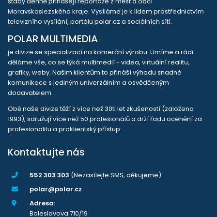
štáby denně přinášejí reportáže z měst a obcí
Moravskoslezského kraje. Vysíláme je k lidem prostřednictvím
televizního vysílání, portálu polar.cz a sociálních sítí.
POLAR MULTIMEDIA
je divize se specializací na komerční výrobu. Umíme a rádi
děláme vše, co se týká multimedií - videa, virtuální realitu,
grafiky, weby. Našim klientům to přináší výhodu snadné
komunikace s jediným univerzálním a osvědčeným
dodavatelem.
Obě naše divize těží z více než 30ti let zkušeností (založeno
1993), sdružují více než 50 profesionálů a drží řadu ocenění za
profesionalitu a proklientský přístup.
Kontaktujte nás
552 303 303
(Nezasílejte SMS, děkujeme)
polar@polar.cz
Adresa:
Boleslavova 710/19