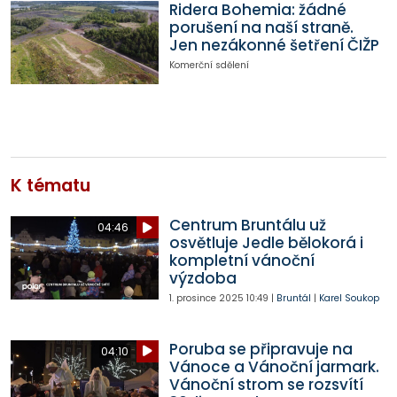
Ridera Bohemia: žádné
porušení na naší straně.
Jen nezákonné šetření ČIŽP
Komerční sdělení
K tématu
Centrum Bruntálu už
04:46
osvětluje Jedle bělokorá i
kompletní vánoční
výzdoba
1. prosince 2025
10:49
|
Bruntál
|
Karel Soukop
Poruba se připravuje na
04:10
Vánoce a Vánoční jarmark.
Vánoční strom se rozsvítí