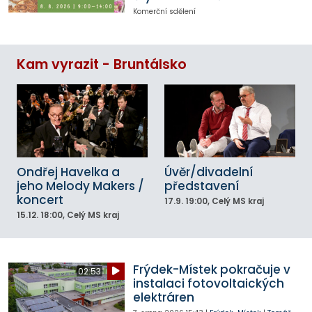
Komerční sdělení
Kam vyrazit - Bruntálsko
Ondřej Havelka a
Úvěr/divadelní
jeho Melody Makers /
představení
koncert
17.9.
19:00
, Celý MS kraj
15.12.
18:00
, Celý MS kraj
Frýdek-Místek pokračuje v
02:53
instalaci fotovoltaických
elektráren