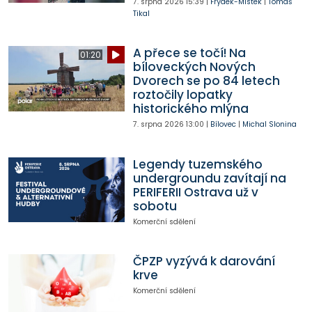
7. srpna 2026
15:39
|
Frýdek-Místek
|
Tomáš
Tikal
A přece se točí! Na
01:20
bíloveckých Nových
Dvorech se po 84 letech
roztočily lopatky
historického mlýna
7. srpna 2026
13:00
|
Bílovec
|
Michal Slonina
Legendy tuzemského
undergroundu zavítají na
PERIFERII Ostrava už v
sobotu
Komerční sdělení
ČPZP vyzývá k darování
krve
Komerční sdělení