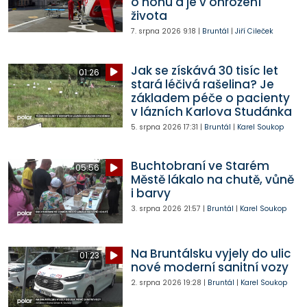
o nohu a je v ohrožení
života
7. srpna 2026
9:18
|
Bruntál
|
Jiří Cileček
Jak se získává 30 tisíc let
01:26
stará léčivá rašelina? Je
základem péče o pacienty
v lázních Karlova Studánka
5. srpna 2026
17:31
|
Bruntál
|
Karel Soukop
Buchtobraní ve Starém
05:56
Městě lákalo na chutě, vůně
i barvy
3. srpna 2026
21:57
|
Bruntál
|
Karel Soukop
Na Bruntálsku vyjely do ulic
01:23
nové moderní sanitní vozy
2. srpna 2026
19:28
|
Bruntál
|
Karel Soukop