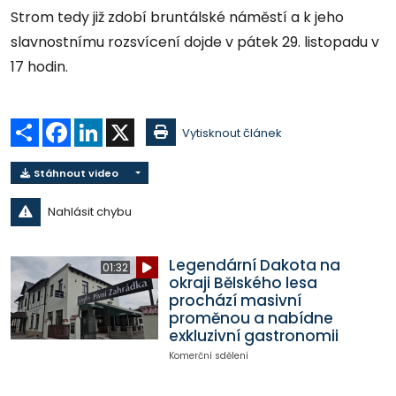
Strom tedy již zdobí bruntálské náměstí a k jeho
slavnostnímu rozsvícení dojde v pátek 29. listopadu v
17 hodin.
Sdílet
Facebook
LinkedIn
X
Vytisknout článek
Stáhnout video
Nahlásit chybu
Legendární Dakota na
01:32
okraji Bělského lesa
prochází masivní
proměnou a nabídne
exkluzivní gastronomii
Komerční sdělení