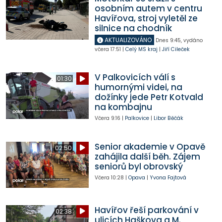
osobním autem v centru
Havířova, stroj vyletěl ze
silnice na chodník
AKTUALIZOVÁNO
Dnes
9:45
,
vydáno
včera
17:51
|
Celý MS kraj
|
Jiří Cileček
V Palkovicích válí s
01:30
humornými videi, na
dožínky jede Petr Kotvald
na kombajnu
Včera
9:16
|
Palkovice
|
Libor Běčák
Senior akademie v Opavě
02:50
zahájila další běh. Zájem
seniorů byl obrovský
Včera
10:28
|
Opava
|
Yvona Fajtová
Havířov řeší parkování v
02:38
ulicích Haškova a M.