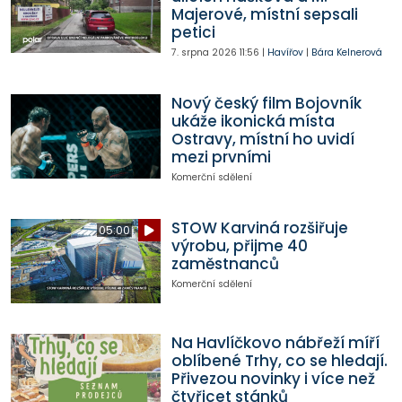
Majerové, místní sepsali
petici
7. srpna 2026
11:56
|
Havířov
|
Bára Kelnerová
Nový český film Bojovník
ukáže ikonická místa
Ostravy, místní ho uvidí
mezi prvními
Komerční sdělení
STOW Karviná rozšiřuje
05:00
výrobu, přijme 40
zaměstnanců
Komerční sdělení
Na Havlíčkovo nábřeží míří
oblíbené Trhy, co se hledají.
Přivezou novinky i více než
čtyřicet stánků